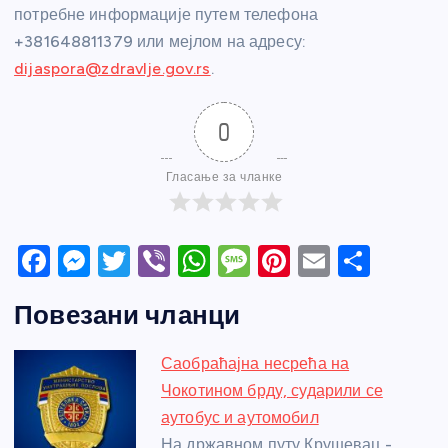
потребне информације путем телефона
+381648811379 или мејлом на адресу:
dijaspora@zdravlje.gov.rs
.
0
Гласање за чланке
F
M
T
Vi
W
M
Pi
E
S
a
e
w
b
h
e
nt
m
h
Повезани чланци
c
ss
itt
er
at
ss
er
ail
ar
e
e
er
s
a
e
e
Саобраћајна несрећа на
b
n
A
g
st
Чокотином брду, сударили се
o
g
p
e
аутобус и аутомобил
На државном путу Крушевац -