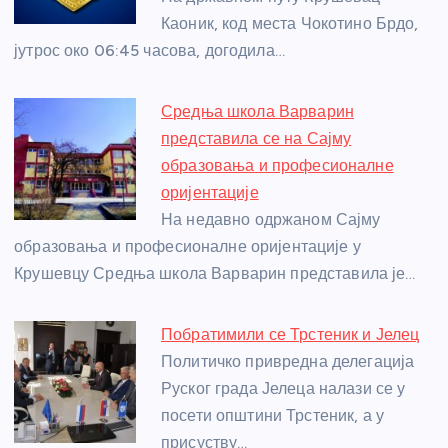
o
er
p
Каоник, код места Чокотино Брдо,
k
јутрос око 06:45 часова, догодила…
Средња школа Варварин
представила се на Сајму
образовања и професионалне
оријентације
На недавно одржаном Сајму
образовања и професионалне оријентације у
Крушевцу Средња школа Варварин представила је…
Побратимили се Трстеник и Јелец
Политичко привредна делегација
Руског града Јелеца налази се у
посети општини Трстеник, а у
присуству…