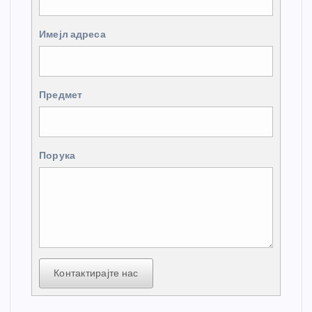
Имејл адреса
Предмет
Порука
Контактирајте нас