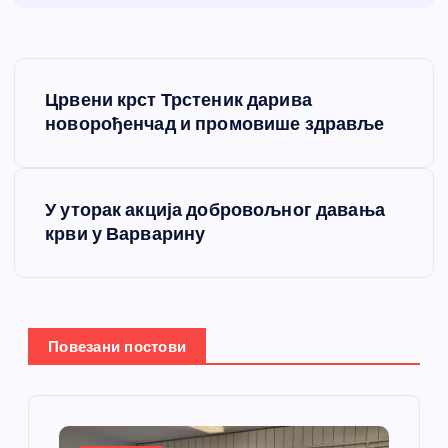
К
Црвени крст Трстеник дарива
р
новорођенчад и промовише здравље
е
У уторак акција добровољног давања
т
крви у Варварину
а
њ
Повезани постови
е
ч