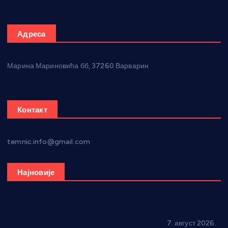
Адреса
Марина Мариновића бб, 37260 Варварин
Контакт
temnic.info@gmail.com
Најновије
Општина Ћићевац наставља да подржава предузетнике:
10 нових субвенција за самозапошљавање
7. август 2026.