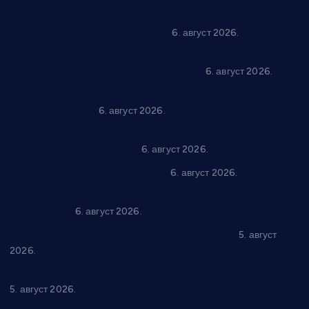
Вражогрнци чувају традицију: “Михољски сусрети села”
уз спортска надметања и забаву
6. август 2026.
Варварин подржао 25 нових предузетника: За
самозапошљавање по 380.000 динара
6. август 2026.
“Трстеник на Морави” од 10. до 16. августа: Богат програм
за све генерације
6. август 2026.
“Да се ради и гради по твом”: Трстеник улаже 4 милиона
динара у пројекте грађана
6. август 2026.
In memoriam: Тања Вилотијевић
6. август 2026.
Даница Петровић оживљава лик и дело Десанке
Максимовић
6. август 2026.
Александровац спреман за 61. “Жупску бербу”
5. август
2026.
Нова игралишта стижу у Бошњане, Доњи Катун и Парцане
5. август 2026.