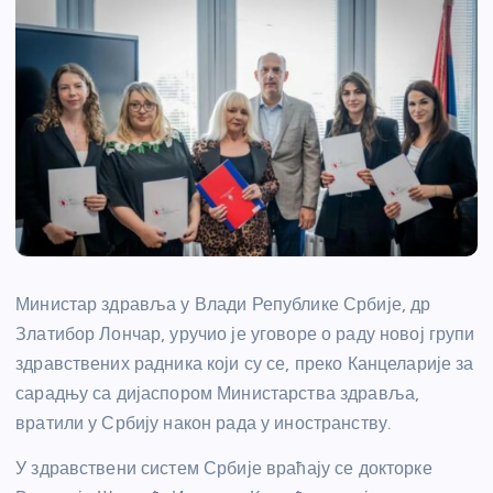
Министар здравља у Влади Републике Србије, др
Златибор Лончар, уручио је уговоре о раду новој групи
здравствених радника који су се, преко Канцеларије за
сарадњу са дијаспором Министарства здравља,
вратили у Србију након рада у иностранству.
У здравствени систем Србије враћају се докторке