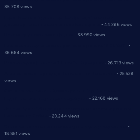
85.708 views
Горан Макрагић директор, Ђорђе Бајић спортски
директор новог прволигаша из Варварина
- 44.286 views
Цене на крушевачким пијацама
- 38.990 views
Планска искључења електричне енергије за 19.05.2021.
-
36.664 views
Реконструкција хотела “Плажа” у Варварину
- 26.713 views
Апел за помоћ породици Марковић из Варварина
- 25.538
views
Саопштење и демант Дома здравља “Др Властимир
Годић” на текст који кружи фејсбуком
- 22.168 views
Јелена Вујић-Обрадовић представник Александровца у
Парламенту Србије
- 20.244 views
Откривена илегална штампарија новца код Варварина
-
18.851 views