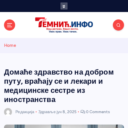
S
k
i
p
t
o
Темнићки
c
Home
o
n
информативн
t
e
Домаће здравство на добром
и портал
n
путу, враћају се и лекари и
t
медицинске сестре из
иностранства
Редакција
Здравље
јун 8, 2025
0 Comments