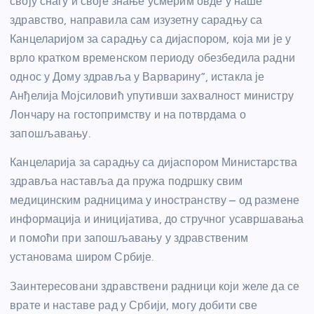
своју снагу и своје знање усмерим овде у наше
здравство, направила сам изузетну сарадњу са
Канцеларијом за сарадњу са дијаспором, која ми је у
врло кратком временском периоду обезбедила радни
однос у Дому здравља у Варварину”, истакла је
Анђелија Мојсиловић упутивши захвалност министру
Лончару на гостопримству и на потврдама о
запошљавању.
Канцеларија за сарадњу са дијаспором Министарства
здравља наставља да пружа подршку свим
медицинским радницима у иностранству – од размене
информација и иницијатива, до стручног усавршавања
и помоћи при запошљавању у здравственим
установама широм Србије.
Заинтересовани здравствени радници који желе да се
врате и наставе рад у Србији, могу добити све