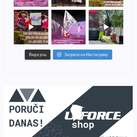
Види још
Запрати на Инстаграму