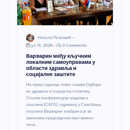
Никола Петровић
јул 15, 2026
0 Comments
Варварин међу кључним
локалним самоуправама у
области здравља и
социјалне заштите
На првој седници новог сазива Одбора
за здравље и социјалну политику
Сталне конференције градова и
општина (СКГО), одржаној у Сокобањи,
општина Варварин изабрана је за
заменика председника овог важног
тела.…