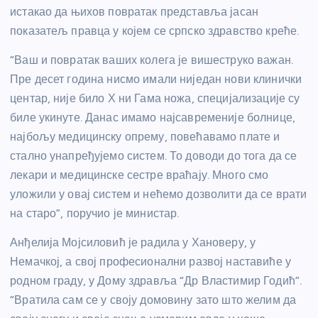
истакао да њихов повратак представља јасан
показатељ правца у којем се српско здравство креће.
“Ваш и повратак ваших колега је вишеструко важан.
Пре десет година нисмо имали ниједан нови клинички
центар, није било Х ни Гама ножа, специјализације су
биле укинуте. Данас имамо најсавременије болнице,
најбољу медицинску опрему, повећавамо плате и
стално унапређујемо систем. То доводи до тога да се
лекари и медицинске сестре враћају. Много смо
уложили у овај систем и нећемо дозволити да се врати
на старо”, поручио је министар.
Анђелија Мојсиловић је радила у Хановеру, у
Немачкој, а свој професионални развој наставиће у
родном граду, у Дому здравља “Др Властимир Годић”.
“Вратила сам се у своју домовину зато што желим да