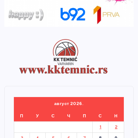
август 2026.
П
У
С
Ч
П
С
Н
1
2