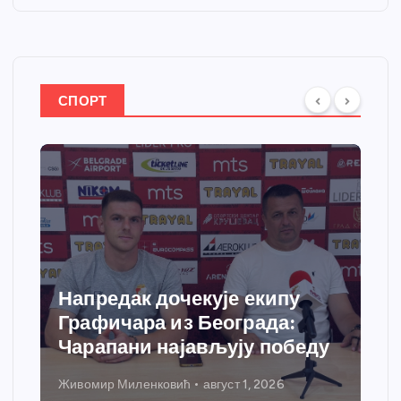
СПОРТ
кује екипу
Спортски центар “
 Београда:
добија савремени с
ављују победу
грејања
август 1, 2026
Никола Петровић
јул 31, 2026