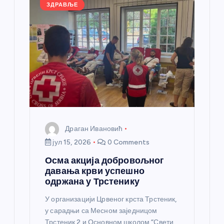
л
ЗДРАВЉЕ
а
н
к
а
Драган Ивановић
јул 15, 2026
0 Comments
Осма акција добровољног
давања крви успешно
одржана у Трстенику
У организацији Црвеног крста Трстеник,
у сарадњи са Месном заједницом
Трстеник 2 и Основном школом “Свети