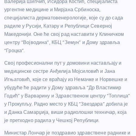
Валерија Шипчић, Исидора Костић, специјалиста
ургентне медицине и Мирјана Србиноска,
специјалиста дерматовенерологије, које су до сада
радиле у Русији, Катару и Републици Северној
Македонији. Оне ће свој рад наставити у Клиничком
центру “Војводина”, КБЦ “Земун” и Дому здравља
“Гроцка”.
Свој професионални пут у домовини настављају и
медицинске сестре Анђелија Мојсиловић и Јана
Игњатовић, које се враћају из Немачке и Норвешке и
убудуће ће радити у Дому здравља “Др Властимир
Годић” у Варварину и Здравственом центру “Топлица”
у Прокупљу. Радно место у КБЦ “Звездара” добила је
и Данка Самарџија, виши радиолошки техничар, која
је претходно радила у Чешкој Републици.
Министар Лончар је поздравио здравствене раднике и