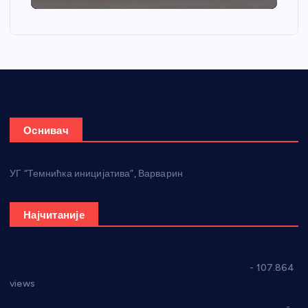
Оснивач
УГ “Темнићка иницијатива”, Варварин
Најчитаније
СНС: Осуда говора мржње и насиља над женама
- 107.864
views
Планска искључења електричне енергије за 27.07.2022.
-