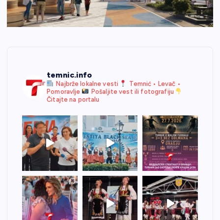
temnic.info
Najbrže lokalne vesti
Temnić • Levač •
Pomoravlje
Pošaljite vest ili fotografiju
Čitajte na portalu