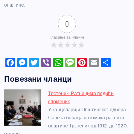
општине.
0
Гласање за чланке
F
M
T
Vi
W
M
Pi
E
S
a
e
w
b
h
e
nt
m
h
Повезани чланци
c
ss
itt
er
at
ss
er
ail
ar
e
e
er
s
a
e
e
Трстеник: Ратницима подићи
b
n
A
g
st
споменик
o
g
p
e
У канцеларији Општинског одбора
o
er
p
Савеза бораца потомака ратника
општине Трстеник од 1912. до 1920.
k
године…