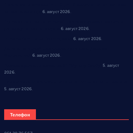
“Трстеник на Морави” од 10. до 16. августа: Богат програм
за све генерације
6. август 2026.
“Да се ради и гради по твом”: Трстеник улаже 4 милиона
динара у пројекте грађана
6. август 2026.
In memoriam: Тања Вилотијевић
6. август 2026.
Даница Петровић оживљава лик и дело Десанке
Максимовић
6. август 2026.
Александровац спреман за 61. “Жупску бербу”
5. август
2026.
Нова игралишта стижу у Бошњане, Доњи Катун и Парцане
5. август 2026.
Телефон