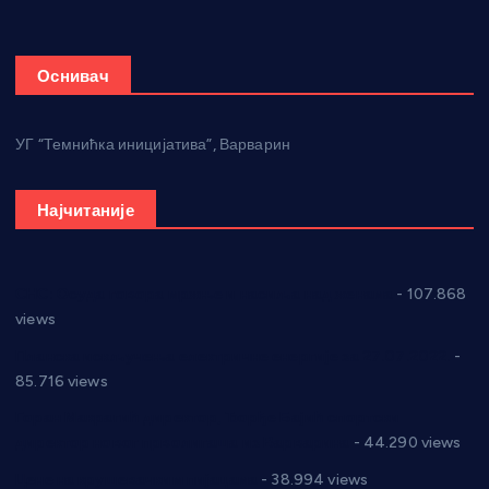
Оснивач
УГ “Темнићка иницијатива”, Варварин
Најчитаније
СНС: Осуда говора мржње и насиља над женама
- 107.868
views
Планска искључења електричне енергије за 27.07.2022.
-
85.716 views
Горан Макрагић директор, Ђорђе Бајић спортски
директор новог прволигаша из Варварина
- 44.290 views
Цене на крушевачким пијацама
- 38.994 views