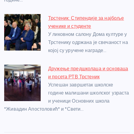
Трстеник: Стипендије за најбоље
ученике и студенте
У ликовном салону Дома културе у
Трстенику одржана је свечаност на
којој су уручене награде…
Дружење предшколаца и основаца
и посета РТВ Трстеник
Успешан завршетак школске
године малишани школског узраста
и ученици Основних школа
"Живадин Апостоловић" и "Свети…