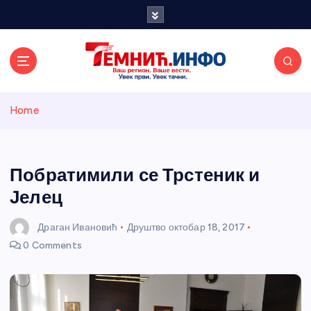
S
k
i
p
t
o
Темнићки
c
Home
o
n
информативн
t
e
Побратимили се Трстеник и
и портал
n
Јелец
t
Драган Ивановић
Друштво
октобар 18, 2017
0 Comments