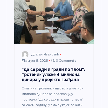
а
н
к
а
Драган Ивановић
август 6, 2026
0 Comments
“Да се ради и гради по твом”:
Трстеник улаже 4 милиона
динара у пројекте грађана
Општина Трстеник издвојила је четири
милиона динара за реализацију
програма “Да се ради и гради по твом”
за 2026. годину, у оквиру којег ће бити