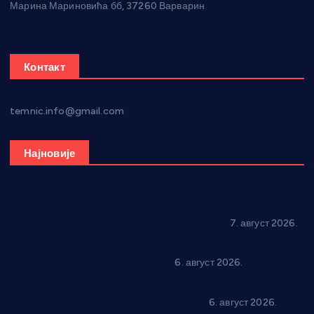
Марина Мариновића бб, 37260 Варварин
Контакт
temnic.info@gmail.com
Најновије
Општина Ћићевац наставља да подржава предузетнике:
10 нових субвенција за самозапошљавање
7. август 2026.
Вражогрнци чувају традицију: “Михољски сусрети села”
уз спортска надметања и забаву
6. август 2026.
Варварин подржао 25 нових предузетника: За
самозапошљавање по 380.000 динара
6. август 2026.