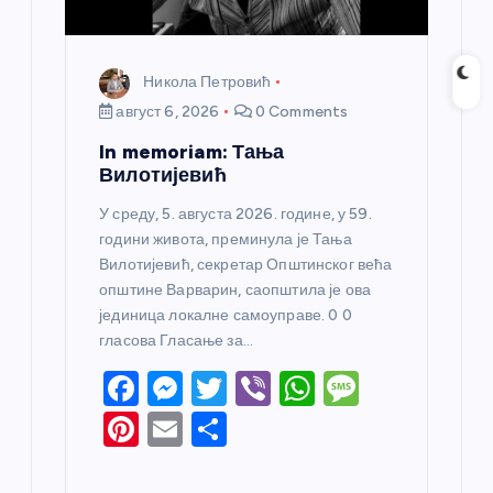
Никола Петровић
август 6, 2026
0 Comments
In memoriam: Тања
Вилотијевић
У среду, 5. августа 2026. године, у 59.
години живота, преминула је Тања
Вилотијевић, секретар Општинског већа
општине Варварин, саопштила је ова
јединица локалне самоуправе. 0 0
гласова Гласање за…
F
M
T
Vi
W
M
a
e
w
b
h
e
Pi
E
S
c
ss
itt
er
at
ss
nt
m
h