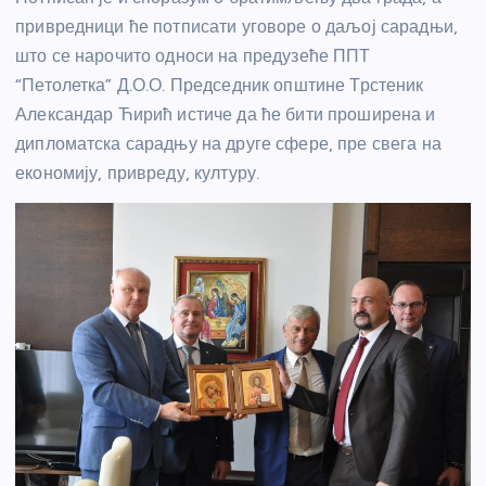
привредници ће потписати уговоре о даљој сарадњи,
што се нарочито односи на предузеће ППТ
“Петолетка” Д.О.О. Председник општине Трстеник
Александар Ћирић истиче да ће бити проширена и
дипломатска сарадњу на друге сфере, пре свега на
економију, привреду, културу.