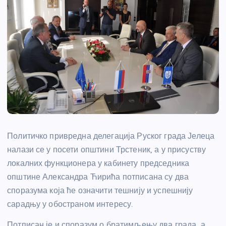
Политичко привредна делегација Руског града Јелеца
налази се у посети општини Трстеник, а у присуству
локалних функционера у кабинету председника
општине Александра Ћирића потписана су два
споразума која ће означити тешнију и успешнију
сарадњу у обостраном интересу.
Потписан је и споразум о братимљењу два града, а