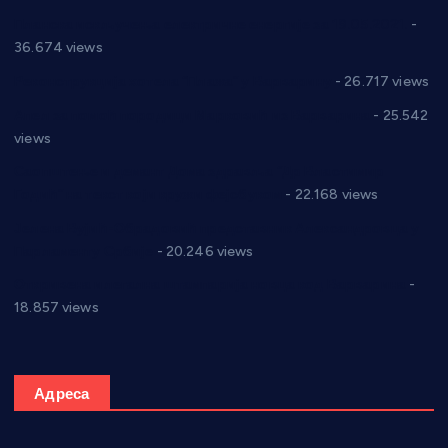
Планска искључења електричне енергије за 19.05.2021.
-
36.674 views
Реконструкција хотела “Плажа” у Варварину
- 26.717 views
Апел за помоћ породици Марковић из Варварина
- 25.542
views
Саопштење и демант Дома здравља “Др Властимир
Годић” на текст који кружи фејсбуком
- 22.168 views
Јелена Вујић-Обрадовић представник Александровца у
Парламенту Србије
- 20.246 views
Откривена илегална штампарија новца код Варварина
-
18.857 views
Адреса