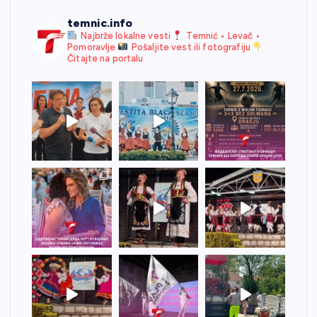
temnic.info
Najbrže lokalne vesti
Temnić • Levač •
Pomoravlje
Pošaljite vest ili fotografiju
Čitajte na portalu