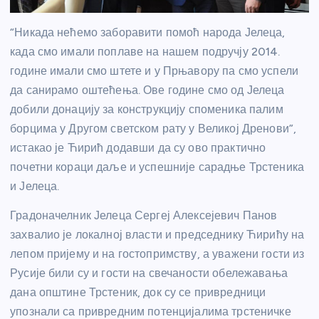
“Никада нећемо заборавити помоћ народа Јелеца,
када смо имали поплаве на нашем подручју 2014.
године имали смо штете и у Прњавору па смо успели
да санирамо оштећења. Ове године смо од Јелеца
добили донацију за конструкцију споменика палим
борцима у Другом светском рату у Великој Дренови”,
истакао је Ћирић додавши да су ово практично
почетни кораци даље и успешније сарадње Трстеника
и Јелеца.
Градоначелник Јелеца Сергеј Алексејевич Панов
захвалио је локалној власти и председнику Ћирићу на
лепом пријему и на гостопримству, а уважени гости из
Русије били су и гости на свечаности обележавања
дана општине Трстеник, док су се привредници
упознали са привредним потенцијалима трстеничке