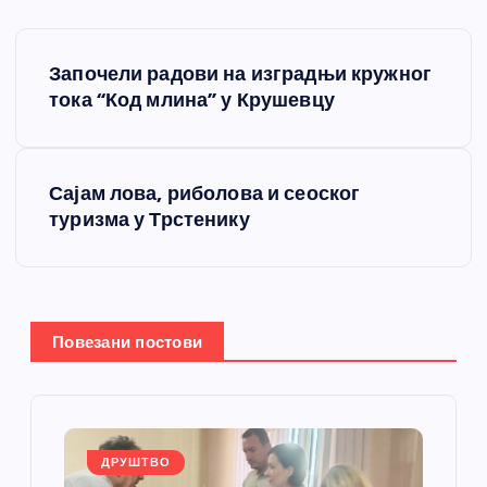
К
Започели радови на изградњи кружног
р
тока “Код млина” у Крушевцу
е
Сајам лова, риболова и сеоског
т
туризма у Трстенику
а
њ
Повезани постови
е
ч
л
ДРУШТВО