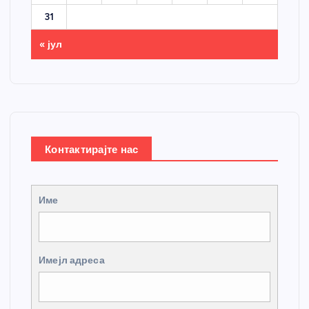
31
« јул
Контактирајте нас
Име
Имејл адреса