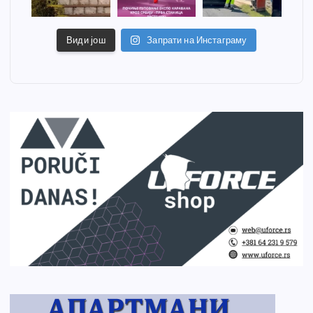
Види још
Запрати на Инстаграму