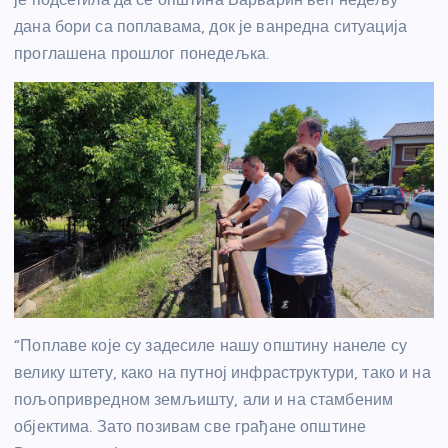
дана бори са поплавама, док је ванредна ситуација
проглашена прошлог понедељка.
“Поплаве које су задесиле нашу општину нанеле су
велику штету, како на путној инфраструктури, тако и на
пољопривредном земљишту, али и на стамбеним
објектима. Зато позивам све грађане општине