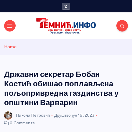
S
k
i
p
t
o
Темнићки
c
Home
o
n
информативн
t
e
Државни секретар Бобан
и портал
n
Костић обишао поплављена
t
пољопривредна газдинства у
општини Варварин
Никола Петровић
Друштво
јун 19, 2023
0 Comments