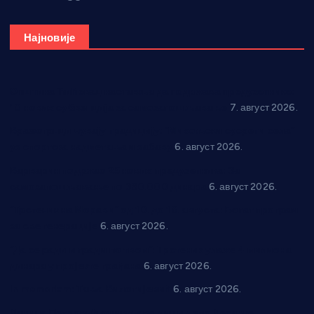
Најновије
Општина Ћићевац наставља да подржава предузетнике:
10 нових субвенција за самозапошљавање
7. август 2026.
Вражогрнци чувају традицију: “Михољски сусрети села”
уз спортска надметања и забаву
6. август 2026.
Варварин подржао 25 нових предузетника: За
самозапошљавање по 380.000 динара
6. август 2026.
“Трстеник на Морави” од 10. до 16. августа: Богат програм
за све генерације
6. август 2026.
“Да се ради и гради по твом”: Трстеник улаже 4 милиона
динара у пројекте грађана
6. август 2026.
In memoriam: Тања Вилотијевић
6. август 2026.
Даница Петровић оживљава лик и дело Десанке