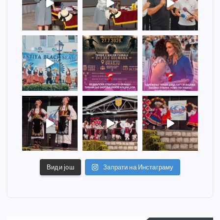
Види још
Запрати на Инстаграму