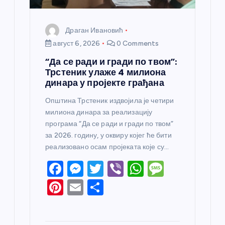
Драган Ивановић
август 6, 2026
0 Comments
“Да се ради и гради по твом”:
Трстеник улаже 4 милиона
динара у пројекте грађана
Општина Трстеник издвојила је четири
милиона динара за реализацију
програма “Да се ради и гради по твом”
за 2026. годину, у оквиру којег ће бити
реализовано осам пројеката које су…
F
M
T
Vi
W
M
a
e
w
b
h
e
Pi
E
S
c
ss
itt
er
at
ss
nt
m
h
e
e
er
s
a
er
ail
ar