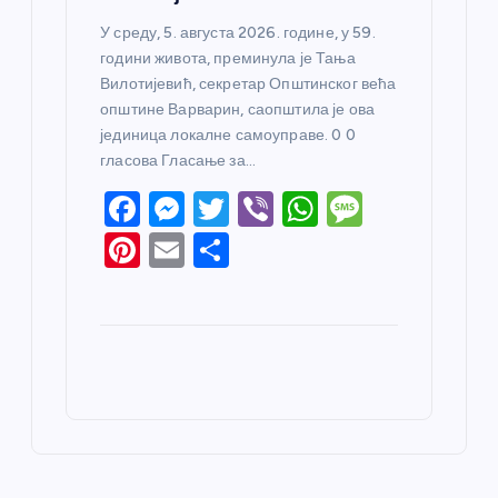
У среду, 5. августа 2026. године, у 59.
години живота, преминула је Тања
Вилотијевић, секретар Општинског већа
општине Варварин, саопштила је ова
јединица локалне самоуправе. 0 0
гласова Гласање за…
F
M
T
Vi
W
M
a
e
w
b
h
e
Pi
E
S
c
ss
itt
er
at
ss
nt
m
h
e
e
er
s
a
er
ail
ar
b
n
A
g
e
e
o
g
p
e
st
o
er
p
k