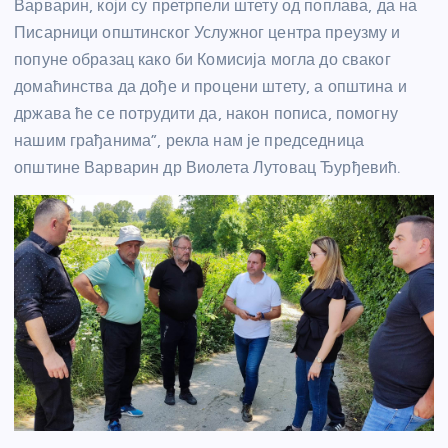
Варварин, који су претрпели штету од поплава, да на
Писарници општинског Услужног центра преузму и
попуне образац како би Комисија могла до сваког
домаћинства да дође и процени штету, а општина и
држава ће се потрудити да, након пописа, помогну
нашим грађанима”, рекла нам је председница
општине Варварин др Виолета Лутовац Ђурђевић.