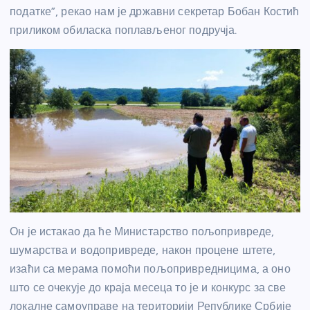
податке”, рекао нам је државни секретар Бобан Костић
приликом обиласка поплављеног подручја.
Он је истакао да ће Министарство пољопривреде,
шумарства и водопривреде, након процене штете,
изаћи са мерама помоћи пољопривредницима, а оно
што се очекује до краја месеца то је и конкурс за све
локалне самоуправе на територији Републике Србије