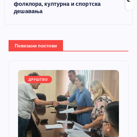
фолклора, културна и спортска
њ
дешавања
е
ч
Повезани постови
л
а
ДРУШТВО
н
к
а