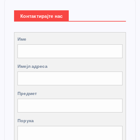
Контактирајте нас
Име
Имејл адреса
Предмет
Порука