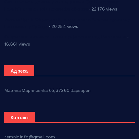
Саопштење и демант Дома здравља “Др Властимир
Годић” на текст који кружи фејсбуком
- 22.176 views
Јелена Вујић-Обрадовић представник Александровца у
Парламенту Србије
- 20.254 views
Откривена илегална штампарија новца код Варварина
-
18.861 views
Адреса
Марина Мариновића бб, 37260 Варварин
Контакт
temnic.info@gmail.com