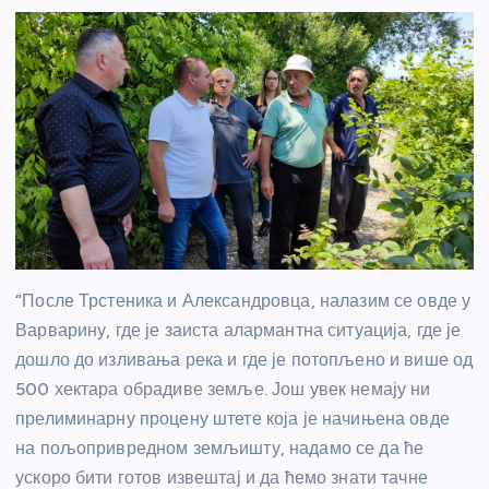
“После Трстеника и Александровца, налазим се овде у
Варварину, где је заиста алармантна ситуација, где је
дошло до изливања река и где је потопљено и више од
500 хектара обрадиве земље. Још увек немају ни
прелиминарну процену штете која је начињена овде
на пољопривредном земљишту, надамо се да ће
ускоро бити готов извештај и да ћемо знати тачне