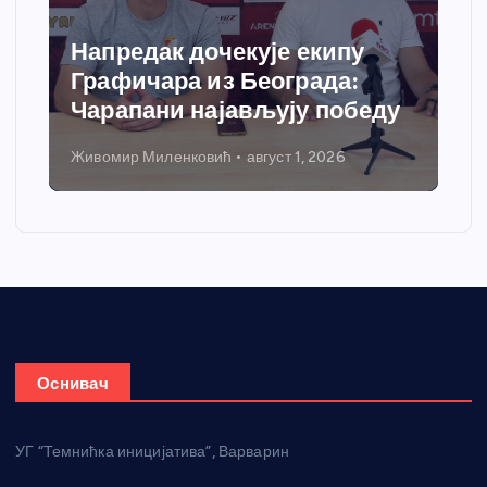
Спортски центар “Ћићевац”
добија савремени систем
грејања
Никола Петровић
јул 31, 2026
Оснивач
УГ “Темнићка иницијатива”, Варварин