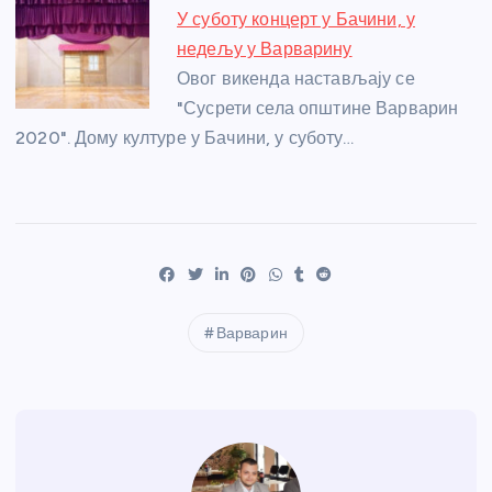
У суботу концерт у Бачини, у
недељу у Варварину
Овог викенда настављају се
"Сусрети села општине Варварин
2020". Дому културе у Бачини, у суботу…
Варварин