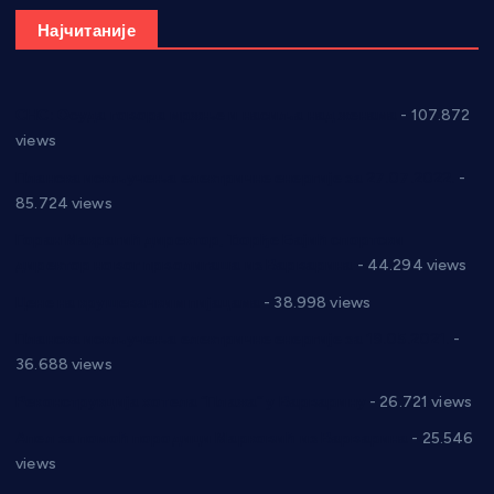
Најчитаније
СНС: Осуда говора мржње и насиља над женама
- 107.872
views
Планска искључења електричне енергије за 27.07.2022.
-
85.724 views
Горан Макрагић директор, Ђорђе Бајић спортски
директор новог прволигаша из Варварина
- 44.294 views
Цене на крушевачким пијацама
- 38.998 views
Планска искључења електричне енергије за 19.05.2021.
-
36.688 views
Реконструкција хотела “Плажа” у Варварину
- 26.721 views
Апел за помоћ породици Марковић из Варварина
- 25.546
views