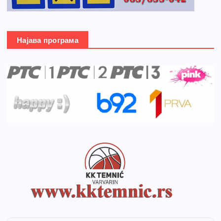
Најава програма