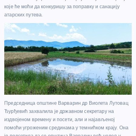
које ће моћи да конкуришу за поправку и санацију
атарских путева.
Председница општине Варварин др Виолета Лутовац
Ђурђевић захвалила је државном секретару на
издвојеном времену и посети, али и најављеној
помоћи угроженим срединама у темнићком крају. Она
је подсетила да се општина Варварин већ недељу