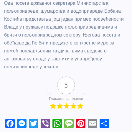
Ова посета државног секретара Министарства
пољопривреде, шумарства и водопривреде Бобана
Костића представља још један пример посвећености
Владе у пружању подршке пољопривредницима и
бризи о пољопривредном сектору. Његова посета и
обећање да ће бити предузете конкретне мере за
помоћ поплављеним газдинствима сведоче о
ангажовању владе у заштити и унапређењу
пољопривреде у земљи.
5
Гласање за чланке
F
M
T
Vi
W
M
Pi
E
S