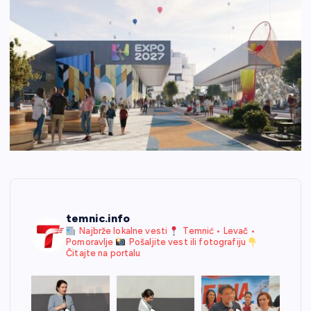
temnic.info
Najbrže lokalne vesti
Temnić • Levač •
Pomoravlje
Pošaljite vest ili fotografiju
Čitajte na portalu