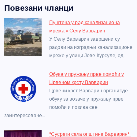
a
e
w
b
h
e
nt
m
h
Повезани чланци
c
ss
itt
er
at
ss
er
ail
ar
e
e
er
s
a
e
e
Пуштена у рад канализациона
b
n
A
g
st
мрежа у Селу Варварин
o
g
p
e
У Селу Варварин завршени су
o
er
p
радови на изградњи канализационе
мреже у улици Јове Курсуле, од…
k
Обука у пружању прве помоћи у
Црвеном крсту Варварин
Црвени крст Варварин организује
обуку за возаче у пружању прве
помоћи и позива све
заинтересоване…
"Сусрети села општине Варварин":