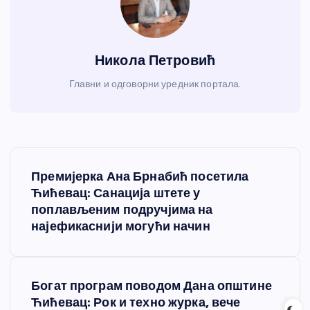
Никола Петровић
Главни и одговорни уредник портала.
К
Премијерка Ана Брнабић посетила
р
Ћићевац: Санација штете у
поплављеним подручјима на
е
најефикаснији могући начин
т
Богат програм поводом Дана општине
а
Ћићевац: Рок и техно журка, вече