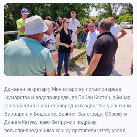
Државни секретар у Министарству пољопривреде,
шумарства и водопривреде, др Бобан Костић, обишао
је поплављена пољопривредна газдинства у општини
Варварин, у Бошњану, Бачини, Залоговцу, Обрежу и
Доњем Катуну, како би пружио подршку
пољопривредницима који су претрпели штету услед