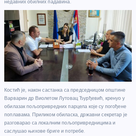
недавних обилних падавина.
Костић је, након састанка са председницом општине
Варварин др Виолетом Лутовац Ђурђевић, кренуо у
обилазак пољопривредних парцела које су погођене
поплавама. Приликом обиласка, државни секретар је
разговарао са локалним пољопривредницима и
саслушао њихове бриге и потребе.