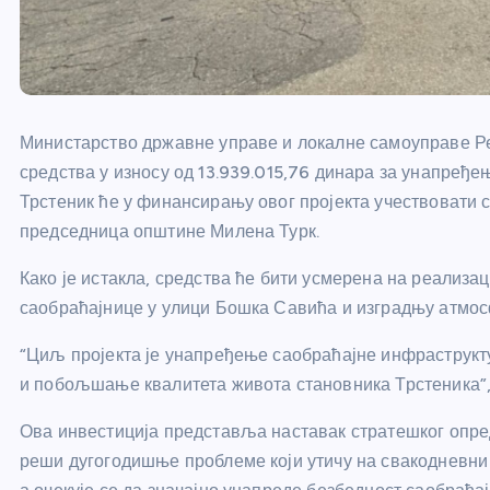
Министарство државне управе и локалне самоуправе Ре
средства у износу од 13.939.015,76 динара за унапређ
Трстеник ће у финансирању овог пројекта учествовати 
председница општине Милена Турк.
Како је истакла, средства ће бити усмерена на реализац
саобраћајнице у улици Бошка Савића и изградњу атмосф
“Циљ пројекта је унапређење саобраћајне инфраструк
и побољшање квалитета живота становника Трстеника”, 
Ова инвестиција представља наставак стратешког опр
реши дугогодишње проблеме који утичу на свакодневни 