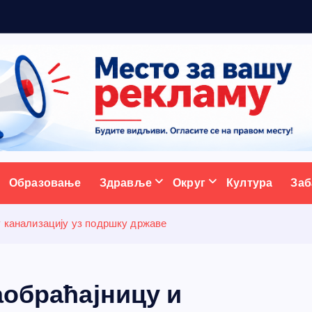
ж
у
ативни портал
Образовање
Здравље
Округ
Култура
Заб
у канализацију уз подршку државе
аобраћајницу и