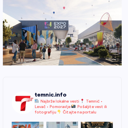
temnic.info
Najbrže lokalne vesti
Temnić •
Levač • Pomoravlje
Pošaljite vest ili
fotografiju
Čitajte na portalu