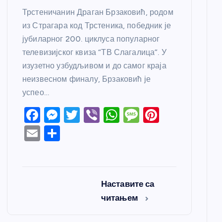
Трстеничанин Драган Брзаковић, родом
из Страгара код Трстеника, победник је
јубиларног 200. циклуса популарног
телевизијског квиза “ТВ Слагалица”. У
изузетно узбудљивом и до самог краја
неизвесном финалу, Брзаковић је
успео…
F
M
T
Vi
W
M
Pi
a
e
w
b
h
e
nt
E
S
c
ss
itt
er
at
ss
er
m
h
e
e
er
s
a
e
ail
ar
b
n
A
g
st
e
Наставите са
o
g
p
e
читањем
o
er
p