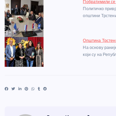
Побратимили се 
Политичко привр
општини Трстени
Општина Трстени
На основу раниј
који су на Репу