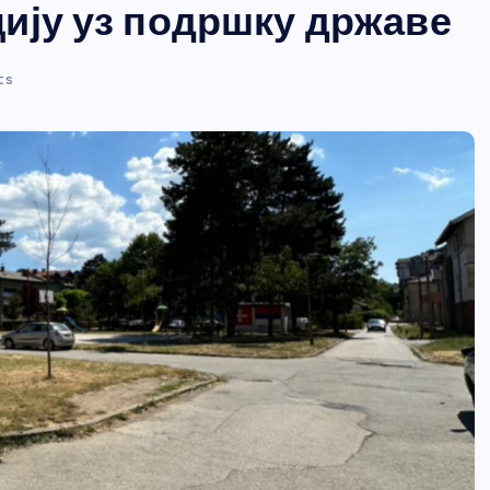
ију уз подршку државе
ts