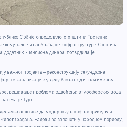
публике Србије определило је општини Трстеник
ење комуналне и саобраћајне инфраструктуре. Општина
са додатних 7 милиона динара, потврдила је
ију важног пројекта – реконструкцију секундарне
ерске канализације у делу блока под истим именом.
туре, решавање проблема одвођења атмосферских вода
навела је Турк.
едељења општине да модернизује инфраструктуру и
живот грађана. Радови ће започети у наредном периоду,