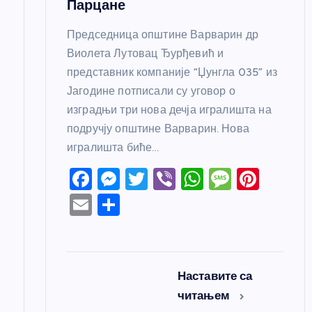
Парцане
Председница општине Варварин др
Виолета Лутовац Ђурђевић и
представник компаније “Џунгла 035” из
Јагодине потписали су уговор о
изградњи три нова дечја игралишта на
подручју општине Варварин. Нова
игралишта биће…
F
M
T
Vi
W
M
Pi
a
e
w
b
h
e
nt
E
S
c
ss
itt
er
at
ss
er
m
h
e
e
er
s
a
e
ail
ar
b
n
A
g
st
e
Наставите са
o
g
p
e
читањем