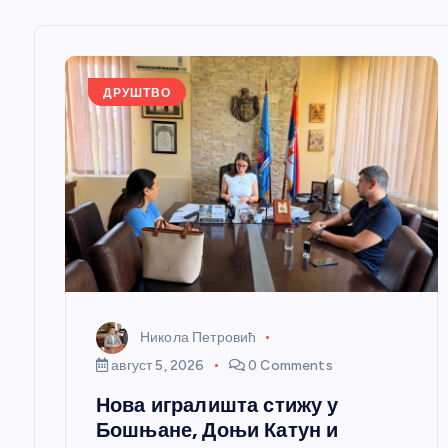
њ
е
ДРУШТВО
ч
л
а
н
Никола Петровић
к
август 5, 2026
0 Comments
Нова игралишта стижу у
а
Бошњане, Доњи Катун и