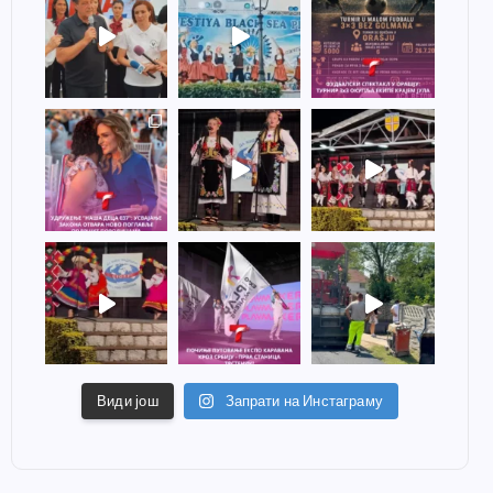
Види још
Запрати на Инстаграму