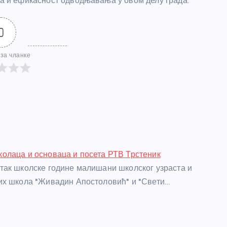
ја и ефикасност одводњавања у овом делу града.
0
за чланке
олаца и основаца и посета РТВ Трстеник
ак школске године малишани школског узраста и
их школа "Живадин Апостоловић" и "Свети…