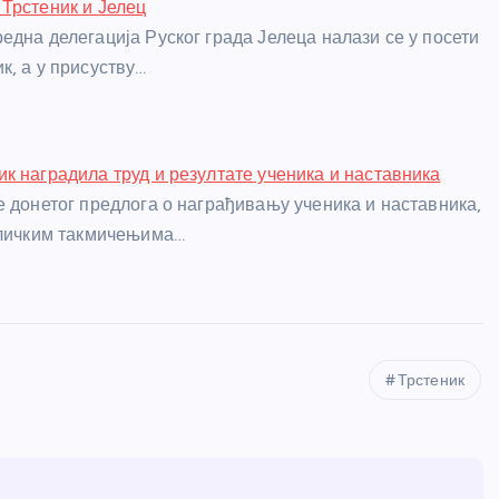
Трстеник и Јелец
една делегација Руског града Јелеца налази се у посети
к, а у присуству…
к наградила труд и резултате ученика и наставника
е донетог предлога о награђивању ученика и наставника,
бличким такмичењима…
Трстеник