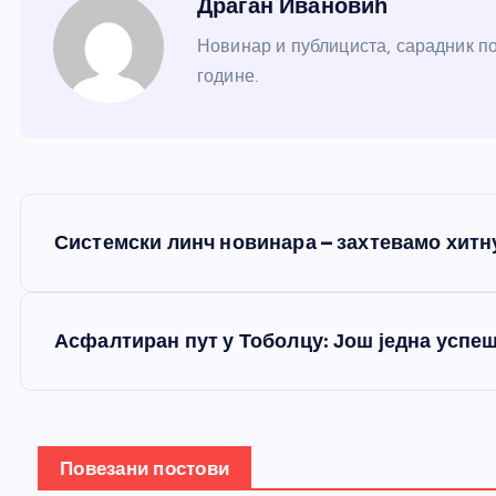
Драган Ивановић
Новинар и публициста, сарадник по
године.
К
Системски линч новинара – захтевамо хитну
р
е
Асфалтиран пут у Тоболцу: Још једна успе
т
а
Повезани постови