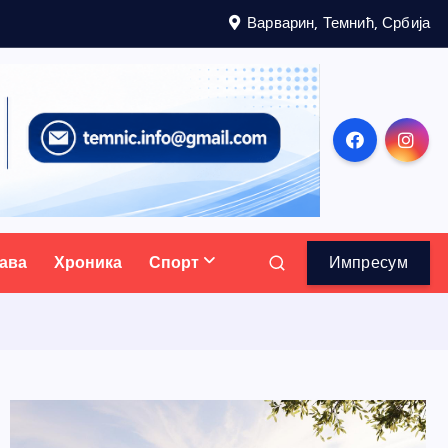
Варварин, Темнић, Србија
ава
Хроника
Спорт
Импресум