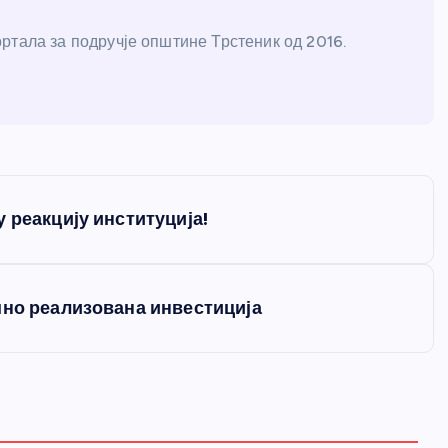
ртала за подручје општине Трстеник од 2016.
 реакцију институција!
шно реализована инвестиција