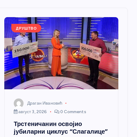
ДРУШТВО
Драган Ивановић
август 3, 2026
0 Comments
Трстеничанин освојио
јубиларни циклус “Слагалице”