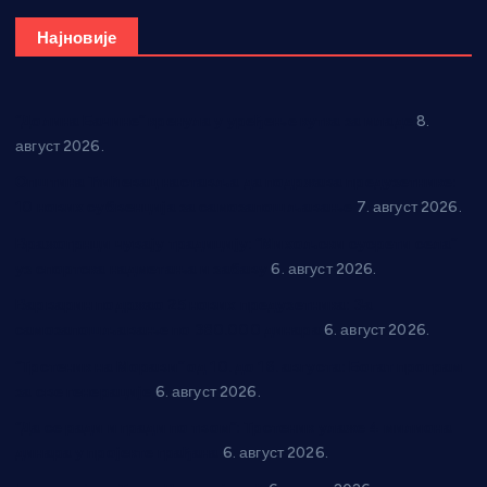
Најновије
“Долина Бачине” кренула у уређење кутка за младе
8.
август 2026.
Општина Ћићевац наставља да подржава предузетнике:
10 нових субвенција за самозапошљавање
7. август 2026.
Вражогрнци чувају традицију: “Михољски сусрети села”
уз спортска надметања и забаву
6. август 2026.
Варварин подржао 25 нових предузетника: За
самозапошљавање по 380.000 динара
6. август 2026.
“Трстеник на Морави” од 10. до 16. августа: Богат програм
за све генерације
6. август 2026.
“Да се ради и гради по твом”: Трстеник улаже 4 милиона
динара у пројекте грађана
6. август 2026.