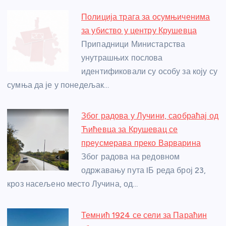
e
e
er
s
a
e
e
Полиција трага за осумњиченима
b
n
A
g
st
за убиство у центру Крушевца
o
g
p
e
Припадници Министарства
o
er
p
унутрашњих послова
идентификовали су особу за коју су
k
сумња да је у понедељак…
Због радова у Лучини, саобраћај од
Ћићевца за Крушевац се
преусмерава преко Варварина
Због радова на редовном
одржавању пута IБ реда број 23,
кроз насељено место Лучина, од…
Темнић 1924 се сели за Параћин