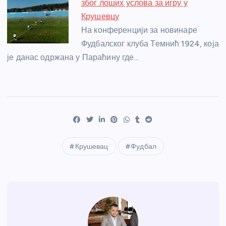
због лоших услова за игру у
Крушевцу
На конференцији за новинаре
Фудбалског клуба Темнић 1924, која
је данас одржана у Параћину где…
Крушевац
Фудбал