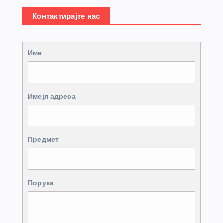
Контактирајте нас
Име
Имејл адреса
Предмет
Порука