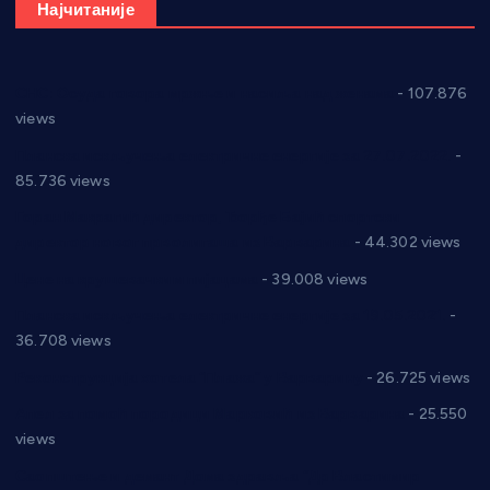
Најчитаније
СНС: Осуда говора мржње и насиља над женама
- 107.876
views
Планска искључења електричне енергије за 27.07.2022.
-
85.736 views
Горан Макрагић директор, Ђорђе Бајић спортски
директор новог прволигаша из Варварина
- 44.302 views
Цене на крушевачким пијацама
- 39.008 views
Планска искључења електричне енергије за 19.05.2021.
-
36.708 views
Реконструкција хотела “Плажа” у Варварину
- 26.725 views
Апел за помоћ породици Марковић из Варварина
- 25.550
views
Саопштење и демант Дома здравља “Др Властимир