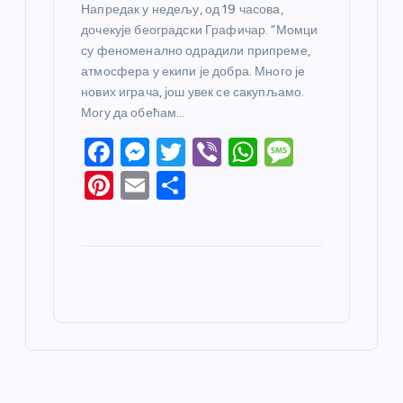
Напредак у недељу, од 19 часова,
дочекује београдски Графичар. “Момци
су феноменално одрадили припреме,
атмосфера у екипи је добра. Много је
нових играча, још увек се сакупљамо.
Могу да обећам…
F
M
T
Vi
W
M
a
e
w
b
h
e
Pi
E
S
c
ss
itt
er
at
ss
nt
m
h
e
e
er
s
a
er
ail
ar
b
n
A
g
e
e
o
g
p
e
st
o
er
p
k