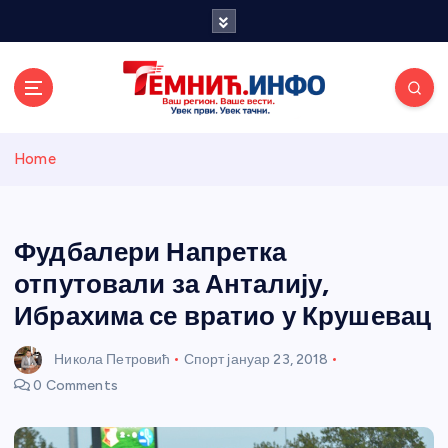
S
k
i
p
t
o
Темнићки
c
Home
o
n
информативн
t
e
Фудбалери Напретка
и портал
n
отпутовали за Анталију,
t
Ибрахима се вратио у Крушевац
Никола Петровић
Спорт
јануар 23, 2018
0 Comments