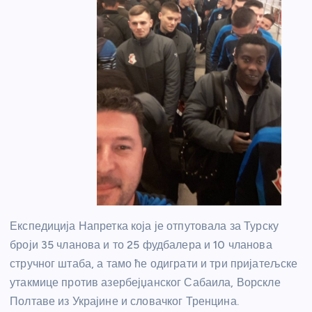
Експедиција Напретка која је отпутовала за Турску
броји 35 чланова и то 25 фудбалера и 10 чланова
стручног штаба, а тамо ће одиграти и три пријатељске
утакмице против азербејџанског Сабаила, Ворскле
Полтаве из Украјине и словачког Тренцина.