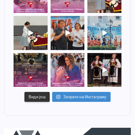
Види још
Запрати на Инстаграму