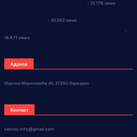
Годић” на текст који кружи фејсбуком
- 22.178 views
Јелена Вујић-Обрадовић представник Александровца у
Парламенту Србије
- 20.262 views
Откривена илегална штампарија новца код Варварина
-
18.871 views
Адреса
Марина Мариновића бб, 37260 Варварин
Контакт
temnic.info@gmail.com