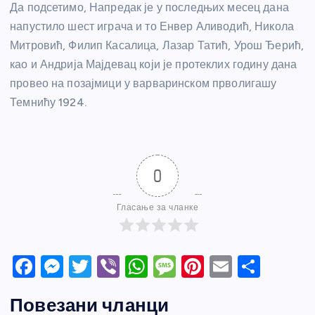
Да подсетимо, Напредак је у последњих месец дана
напустило шест играча и то Енвер Аливодић, Никола
Митровић, Филип Касалица, Лазар Татић, Урош Ђерић,
као и Андрија Мајдевац који је протеклих годину дана
провео на позајмици у варваринском прволигашу
Темнићу 1924.
0
Гласање за чланке
F
M
T
Vi
W
M
Pi
E
S
a
e
w
b
h
e
nt
m
h
Повезани чланци
c
ss
itt
er
at
ss
er
ail
ar