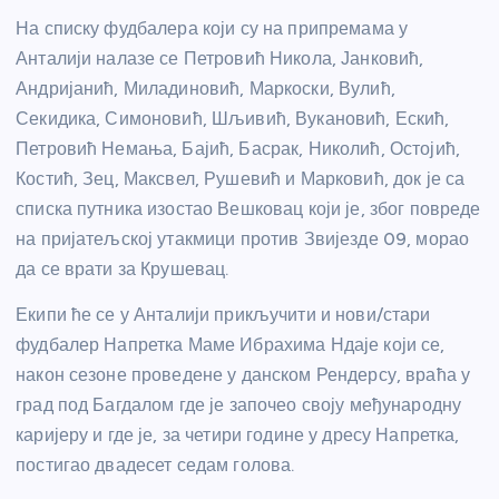
На списку фудбалера који су на припремама у
Анталији налазе се Петровић Никола, Јанковић,
Андријанић, Миладиновић, Маркоски, Вулић,
Секидика, Симоновић, Шљивић, Вукановић, Ескић,
Петровић Немања, Бајић, Басрак, Николић, Остојић,
Костић, Зец, Максвел, Рушевић и Марковић, док је са
списка путника изостао Вешковац који је, због повреде
на пријатељској утакмици против Звијезде 09, морао
да се врати за Крушевац.
Екипи ће се у Анталији прикључити и нови/стари
фудбалер Напретка Маме Ибрахима Ндаје који се,
након сезоне проведене у данском Рендерсу, враћа у
град под Багдалом где је започео своју међународну
каријеру и где је, за четири године у дресу Напретка,
постигао двадесет седам голова.