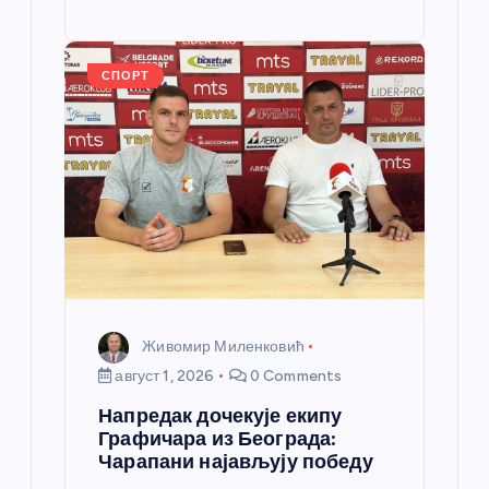
o
g
p
e
st
o
er
p
k
СПОРТ
Живомир Миленковић
август 1, 2026
0 Comments
Напредак дочекује екипу
Графичара из Београда:
Чарапани најављују победу