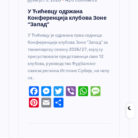
август 5, 2026
0 Comments
У Ћићевцу одржана
Конференција клубова Зоне
“Запад”
У Ћићевцу је одржана прва седница
Конференције клубова Зоне “Запад” за
такмичарску сезону 2026/27, којој су
присуствовали представници свих 12
клубова, руководство Фудбалског
савеза региона Источне Србије, на челу
са…
F
M
T
Vi
W
M
a
e
w
b
h
e
Pi
E
S
c
ss
itt
er
at
ss
nt
m
h
e
e
er
s
a
er
ail
ar
b
n
A
g
e
e