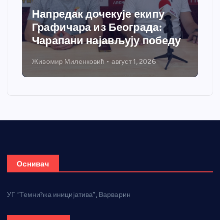
Напредак дочекује екипу
Графичара из Београда:
Чарапани најављују победу
Живомир Миленковић
август 1, 2026
Оснивач
УГ “Темнићка иницијатива”, Варварин