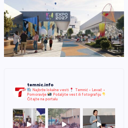
temnic.info
Najbrže lokalne vesti
Temnić • Levač •
Pomoravlje
Pošaljite vest ili fotografiju
Čitajte na portalu