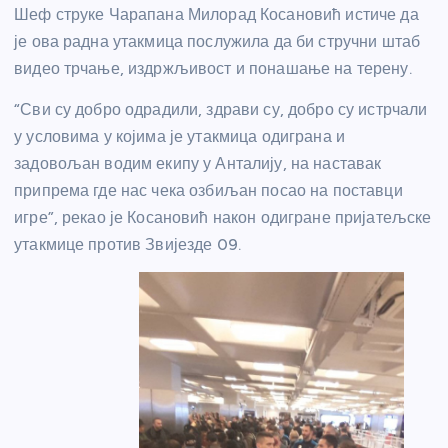
Шеф струке Чарапана Милорад Косановић истиче да
је ова радна утакмица послужила да би стручни штаб
видео трчање, издржљивост и понашање на терену.
“Сви су добро одрадили, здрави су, добро су истрчали
у условима у којима је утакмица одиграна и
задовољан водим екипу у Анталију, на наставак
припрема где нас чека озбиљан посао на поставци
игре”, рекао је Косановић након одигране пријатељске
утакмице против Звијезде 09.