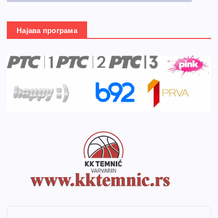
Најава програма