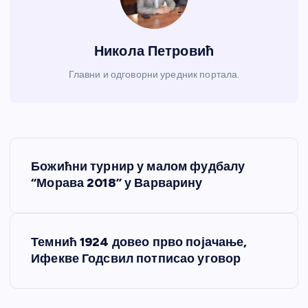
Никола Петровић
Главни и одговорни уредник портала.
К
Божићни турнир у малом фудбалу
р
“Морава 2018” у Варварину
е
Темнић 1924 довео прво појачање,
т
Ифекве Годсвил потписао уговор
а