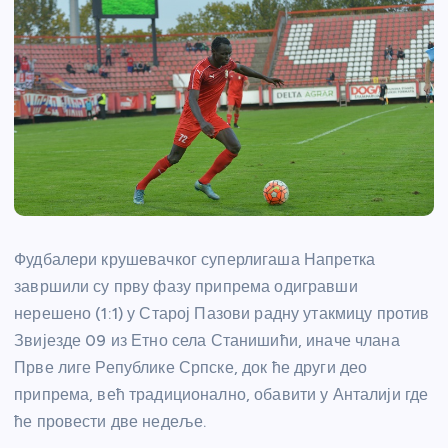
Фудбалери крушевачког суперлигаша Напретка
завршили су прву фазу припрема одигравши
нерешено (1:1) у Старој Пазови радну утакмицу против
Звијезде 09 из Етно села Станишићи, иначе члана
Прве лиге Републике Српске, док ће други део
припрема, већ традиционално, обавити у Анталији где
ће провести две недеље.