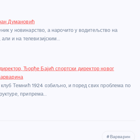
оран Думановић
ик у новинарство, а нарочито у водитељство на
, али и на телевизијским…
директор, Ђорђе Бајић спортски директор новог
Варварина
 клуб Темнић 1924 озбиљно, и поред свих проблема по
руктуре, припрема…
Варварин