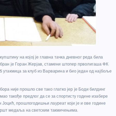
пштину на којој је главна тачка дневног реда била
забран је Горан Жерјав, стамени штопер прволигаша ФК
15 утакмица за клуб из Варварина и био један од најбоље
ора није прошло све тако глатко јер је Боди билдинг
мао такође предлог да се за спортисту године изабере
 Јоцић, прошлогодишњи лауреат који је и ове године
гршт медаља на светским такмичењима.