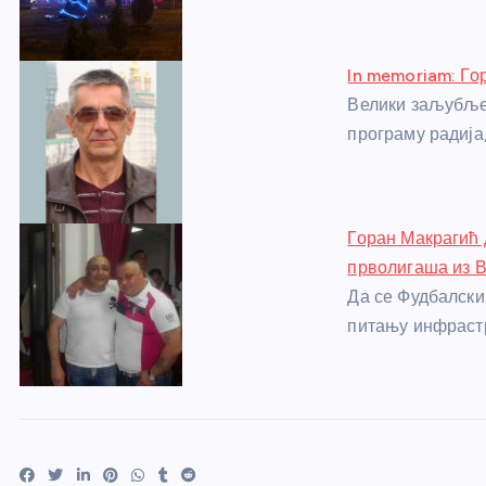
k
In memoriam: Г
Велики заљубљен
програму радија
Горан Макрагић 
прволигаша из 
Да се Фудбалски
питању инфраст