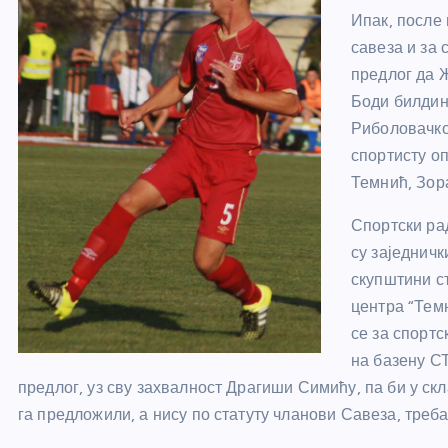
Ипак, после
савеза и за 
предлог да Ж
Боди билдинг
Риболовачко
спортисту о
Темнић, Зор
Спортски ра
су заједнич
скупштини ст
центра “Тем
се за спорт
на базену СТ
предлог, уз сву захвалност Драгиши Симићу, па би у скл
га предложили, а нису по статуту чланови Савеза, треб