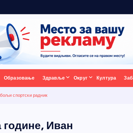
м
а
ативни портал
Образовање
Здравље
Округ
Култура
Заб
јбољи спортски радник
 године, Иван