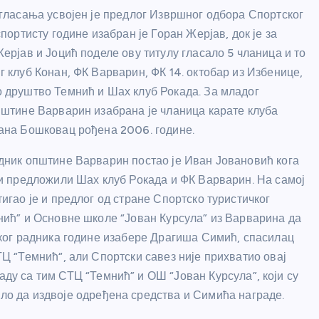
 гласања усвојен је предлог Извршног одбора Спортског
спортисту године изабран је Горан Жерјав, док је за
ерјав и Јоцић поделе ову титулу гласало 5 чланица и то
 клуб Конан, ФК Варварин, ФК 14. октобар из Избенице,
 друштво Темнић и Шах клуб Рокада. За младог
пштине Варварин изабрана је чланица карате клуба
ана Бошковац рођена 2006. године.
дник општине Варварин постао је Иван Јовановић кога
ки предложили Шах клуб Рокада и ФК Варварин. На самој
игао је и предлог од стране Спортско туристичког
нић” и Основне школе “Јован Курсула” из Варварина да
ског радника године изабере Драгиша Симић, спасилац
Ц “Темнић“, али Спортски савез није прихватио овај
аду са тим СТЦ “Темнић” и ОШ “Јован Курсула”, који су
ало да издвоје одређена средства и Симића награде.