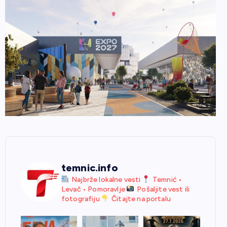
temnic.info
Najbrže lokalne vesti
Temnić •
Levač • Pomoravlje
Pošaljite vest ili
fotografiju
Čitajte na portalu