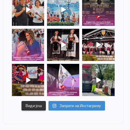
Види још
Запрати на Инстаграму