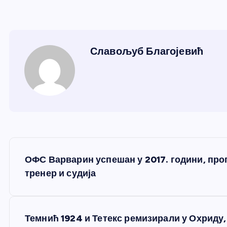
Славољуб Благојевић
К
ОФС Варварин успешан у 2017. години, про
р
тренер и судија
е
Темнић 1924 и Тетекс ремизирали у Охрид