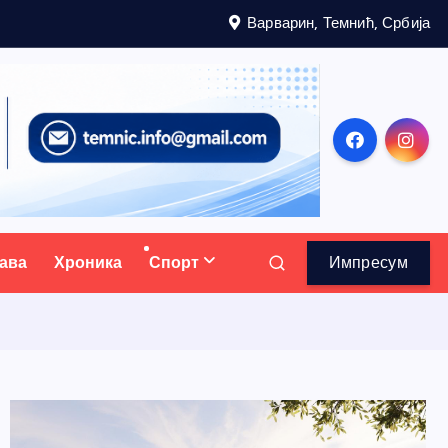
Варварин, Темнић, Србија
ава
Хроника
Спорт
Импресум