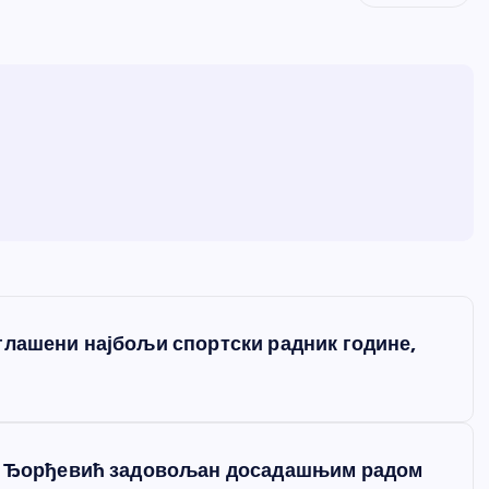
глашени најбољи спортски радник године,
у, Ђорђевић задовољан досадашњим радом