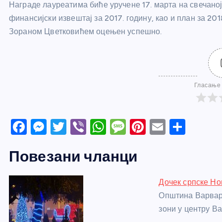
Награде лауреатима биће уручене 17. марта на свечаној 
финансијски извештај за 2017. годину, као и план за 2018
Зораном Цветковићем оцењен успешно.
Гласање 
F
M
T
Vi
W
M
Pi
E
S
a
e
w
b
h
e
nt
m
h
Повезани чланци
c
ss
itt
er
at
ss
er
ail
ar
e
e
er
s
a
e
e
Дочек српске Но
b
n
A
g
st
Општина Варвари
o
g
p
e
зони у центру В
o
er
p