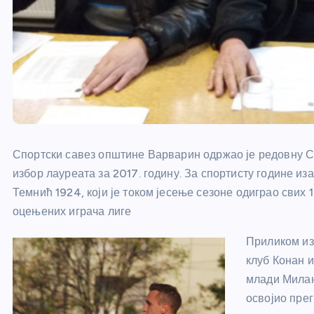
Спортски савез општине Варварин одржао је редовну Ску
избор лауреата за 2017. годину. За спортисту године и
Темнић 1924, који је током јесење сезоне одиграо свих 
оцењених играча лиге
Приликом изб
клуб Конан и
млади Милан
освојио пре