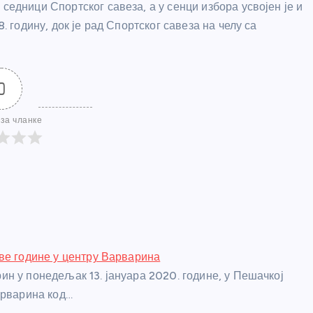
седници Спортског савеза, а у сенци избора усвојен је и
. годину, док је рад Спортског савеза на челу са
0
за чланке
ве године у центру Варварина
н у понедељак 13. јануара 2020. године, у Пешачкој
арварина код…