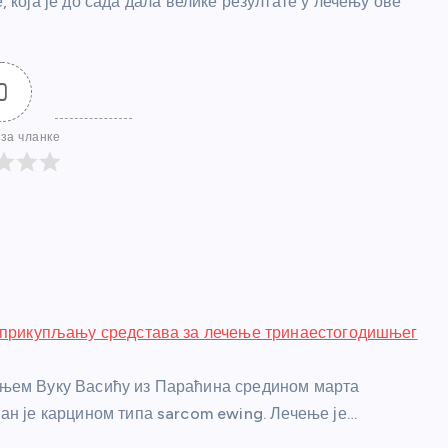
оја је до сада дала велике резултате у лечењу ове
0
за чланке
у прикупљању средстава за лечење тринаестогодишњег
њем Вуку Васићу из Параћина средином марта
ан је карцином типа sarcom ewing. Лечење је…