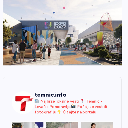
temnic.info
Najbrže lokalne vesti
Temnić •
Levač • Pomoravlje
Pošaljite vest ili
fotografiju
Čitajte na portalu