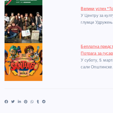
Велики успех "Т
У Центру за кул
глумци Удружењ
Беплатна предст
Потрага за гуса
У суботу, 5. мар
сали Општинске