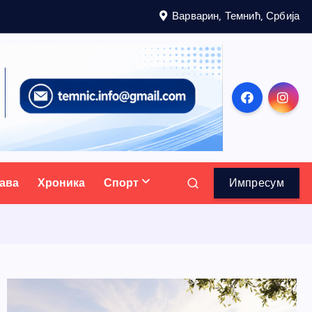
Варварин, Темнић, Србија
ава
Хроника
Спорт
Импресум