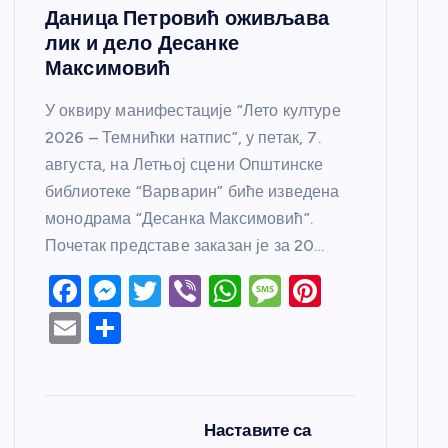
Даница Петровић оживљава
лик и дело Десанке
Максимовић
У оквиру манифестације “Лето културе
2026 – Темнићки натпис”, у петак, 7.
августа, на Летњој сцени Општинске
библиотеке “Варварин” биће изведена
монодрама “Десанка Максимовић”.
Почетак представе заказан је за 20…
F
M
T
Vi
W
M
Pi
a
e
w
b
h
e
nt
E
S
c
ss
itt
er
at
ss
er
m
h
e
e
er
s
a
e
ail
ar
b
n
A
g
st
e
Наставите са