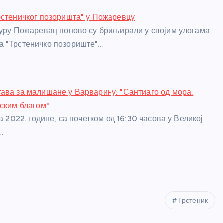
рстеничког позоришта" у Пожаревцу
туру Пожаревац поново су бриљирали у својим улогама
а "Трстеничко позориште"…
ава за малишане у Варварину: "Сантиаго од мора:
рским благом"
та 2022. године, са почетком од 16:30 часова у Великој
…
Трстеник