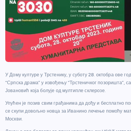
У Дому културе у Трстенику, у суботу 28. октобра ове г
“Српска драма” у извођењу “Трстеничког позоришта”, с
Јовановић која болује од мултипле склерозе.
Упућен је позив свим грађанима да дођу и бесплатно по
се скупи довољно новца за Иванино лечење помоћу матич
Москви.