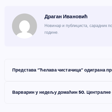
Драган Ивановић
Новинар и публициста, сарадник по
године.
К
Представа “Ћелава чистачица” одиграна п
р
е
Варварин у недељу домаћин 50. Централне 
т