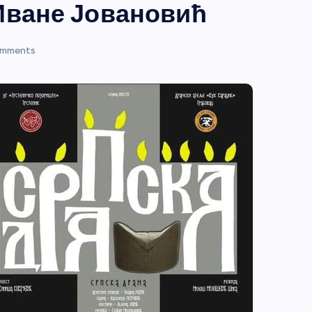
Иване Јовановић
mments