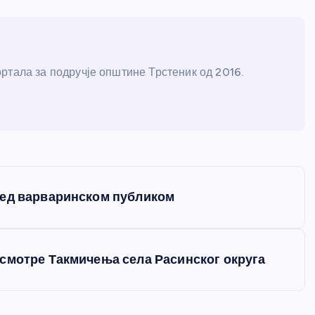
ртала за подручје општине Трстеник од 2016.
ред варваринском публиком
смотре Такмичења села Расинског округа