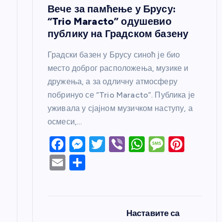
Вече за памћење у Брусу:
а
“Trio Maracto” одушевио
публику на Градском базену
Градски базен у Брусу синоћ је био
место доброг расположења, музике и
дружења, а за одличну атмосферу
побринуо се “Trio Maracto”. Публика је
уживала у сјајном музичком наступу, а
осмеси,…
F
M
T
Vi
W
M
Pi
a
e
w
b
h
e
nt
E
S
c
ss
itt
er
at
ss
er
m
h
e
e
er
s
a
e
ail
ar
b
n
A
g
st
e
Наставите са