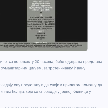
одине, са почетком у 20 часова, биће одиграна представа
а хуманитарним циљем, за трстеничанку Ивану
гледају ову представу и да својим прилогом помогну да
них ћелија, које се спроводи у једној Клиници у