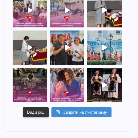
Види још
Запрати на Инстаграму