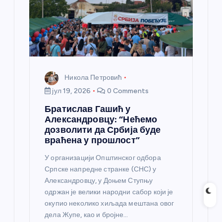
Никола Петровић
јул 19, 2026
0 Comments
Братислав Гашић у
Александровцу: “Нећемо
дозволити да Србија буде
враћена у прошлост”
У организацији Општинског одбора
Српске напредне странке (СНС) у
Александровцу, у Доњем Ступњу
одржан је велики народни сабор који је
окупио неколико хиљада мештана овог
дела Жупе, као и бројне…