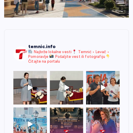
temnic.info
Najbrže lokalne vesti
Temnić • Levač •
Pomoravlje
Pošaljite vest ili fotografiju
Čitajte na portalu