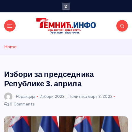
S
k
i
p
t
o
Темнићки
c
Home
o
n
информативн
t
e
Избори за председника
и портал
n
Републике 3. априла
t
Редакција
Избори 2022.
,
Политика
март 2, 2022
0 Comments