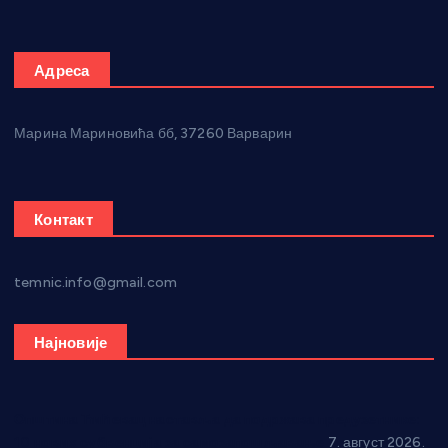
Адреса
Марина Мариновића бб, 37260 Варварин
Контакт
temnic.info@gmail.com
Најновије
Општина Ћићевац наставља да подржава предузетнике:
10 нових субвенција за самозапошљавање
7. август 2026.