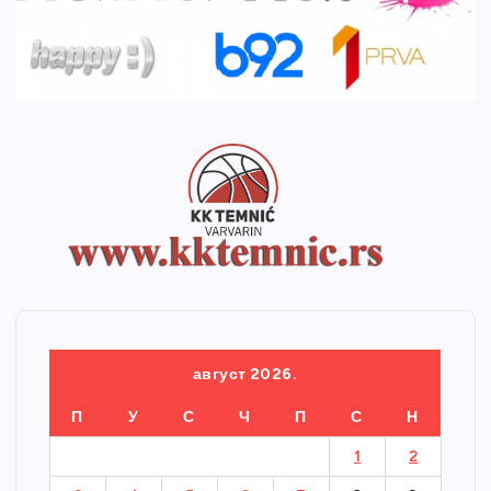
август 2026.
П
У
С
Ч
П
С
Н
1
2