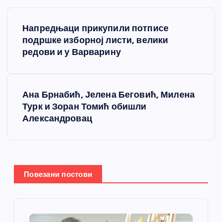
К
Напредњаци прикупили потписе
р
подршке изборној листи, велики
редови и у Варварину
е
т
Ана Брнабић, Јелена Беговић, Милена
Турк и Зоран Томић обишли
а
Александровац
њ
е
Повезани постови
ч
л