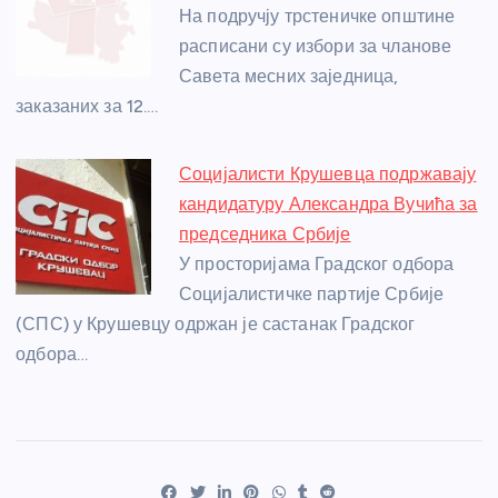
На подручју трстеничке општине
расписани су избори за чланове
Савета месних заједница,
заказаних за 12.…
Социјалисти Крушевца подржавају
кандидатуру Александра Вучића за
председника Србије
У просторијама Градског одбора
Социјалистичке партије Србије
(СПС) у Крушевцу одржан је састанак Градског
одбора…