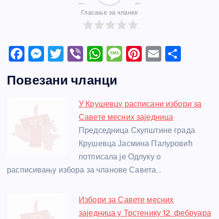
Гласање за чланке
F
M
T
Vi
W
M
Pi
E
S
a
e
w
b
h
e
nt
m
h
Повезани чланци
c
ss
itt
er
at
ss
er
ail
ar
e
e
er
s
a
e
e
У Крушевцу расписани избори за
b
n
A
g
st
Савете месних заједница
o
g
p
e
Председница Скупштине града
o
er
p
Крушевца Јасмина Палуровић
потписала је Одлуку о
k
расписивању избора за чланове Савета…
Избори за Савете месних
заједница у Трстенику 12. фебруара