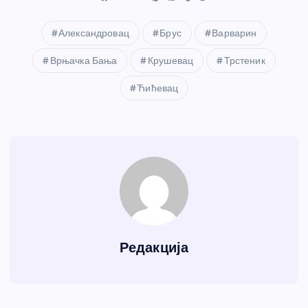
Александровац
Брус
Варварин
Врњачка Бања
Крушевац
Трстеник
Ћићевац
Редакција