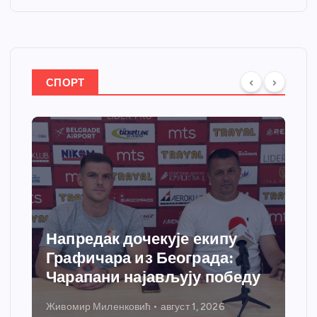
СПОРТ
Напредак дочекује екипу
Графичара из Београда:
Чарапани најављују победу
Живомир Миленковић
август 1, 2026