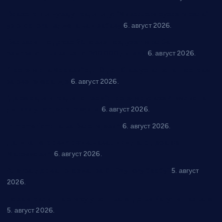
Вражогрнци чувају традицију: “Михољски сусрети села”
уз спортска надметања и забаву
6. август 2026.
Варварин подржао 25 нових предузетника: За
самозапошљавање по 380.000 динара
6. август 2026.
“Трстеник на Морави” од 10. до 16. августа: Богат програм
за све генерације
6. август 2026.
“Да се ради и гради по твом”: Трстеник улаже 4 милиона
динара у пројекте грађана
6. август 2026.
In memoriam: Тања Вилотијевић
6. август 2026.
Даница Петровић оживљава лик и дело Десанке
Максимовић
6. август 2026.
Александровац спреман за 61. “Жупску бербу”
5. август
2026.
Нова игралишта стижу у Бошњане, Доњи Катун и Парцане
5. август 2026.