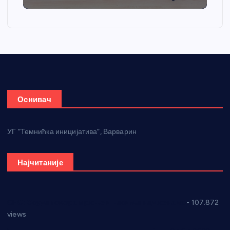
Оснивач
УГ “Темнићка иницијатива”, Варварин
Најчитаније
СНС: Осуда говора мржње и насиља над женама
- 107.872
views