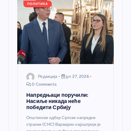
а
ПОЛИТИКА
н
к
а
Редакција
јул 27, 2026
0 Comments
Напредњаци поручили:
Насиље никада неће
победити Србију
Општински одбор Српске напредне
странке (СНС) Варварин најоштрије је