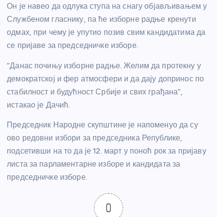
Он је навео да одлука ступа на снагу објављивањем у
Службеном гласнику, па ће изборне радње кренути
одмах, при чему је упутио позив свим кандидатима да
се пријаве за председничке изборе.
“Данас почињу изборне радње. Желим да протекну у
демократској и фер атмосфери и да дају допринос по
стабилност и будућност Србије и свих грађана”,
истакао је Дачић.
Председник Народне скупштине је напоменуо да су
ово редовни избори за председника Републике,
подсетивши на то да је 12. март у поноћ рок за пријаву
листа за парламентарне изборе и кандидата за
председничке изборе.
0