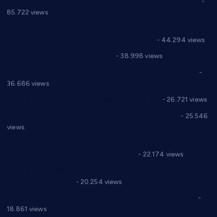
Планска искључења електричне енергије за 27.07.2022.
-
85.722 views
Горан Макрагић директор, Ђорђе Бајић спортски
директор новог прволигаша из Варварина
- 44.294 views
Цене на крушевачким пијацама
- 38.998 views
Планска искључења електричне енергије за 19.05.2021.
-
36.686 views
Реконструкција хотела “Плажа” у Варварину
- 26.721 views
Апел за помоћ породици Марковић из Варварина
- 25.546
views
Саопштење и демант Дома здравља “Др Властимир
Годић” на текст који кружи фејсбуком
- 22.174 views
Јелена Вујић-Обрадовић представник Александровца у
Парламенту Србије
- 20.254 views
Откривена илегална штампарија новца код Варварина
-
18.861 views