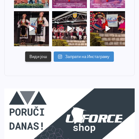
Види још
Запрати на Инстаграму