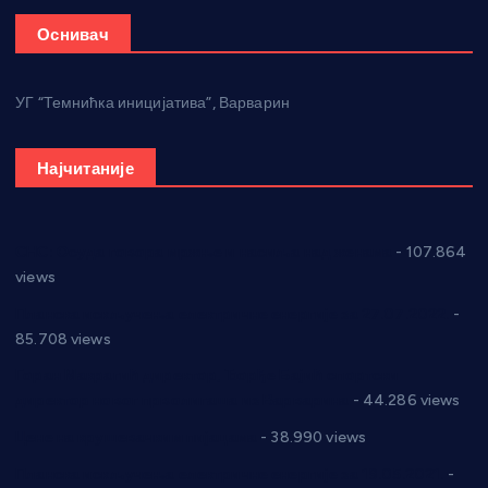
Оснивач
УГ “Темнићка иницијатива”, Варварин
Најчитаније
СНС: Осуда говора мржње и насиља над женама
- 107.864
views
Планска искључења електричне енергије за 27.07.2022.
-
85.708 views
Горан Макрагић директор, Ђорђе Бајић спортски
директор новог прволигаша из Варварина
- 44.286 views
Цене на крушевачким пијацама
- 38.990 views
Планска искључења електричне енергије за 19.05.2021.
-