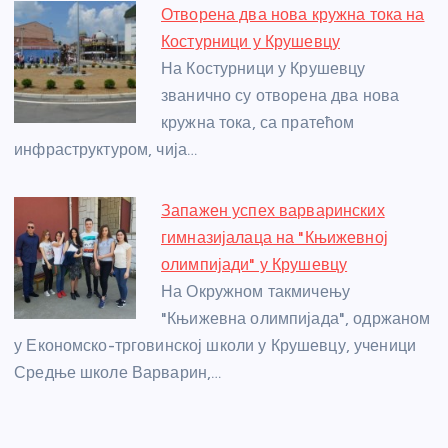
Отворена два нова кружна тока на
Костурници у Крушевцу
На Костурници у Крушевцу
званично су отворена два нова
кружна тока, са пратећом
инфраструктуром, чија…
Запажен успех варваринских
гимназијалаца на "Књижевној
олимпијади" у Крушевцу
На Окружном такмичењу
"Књижевна олимпијада", одржаном
у Економско-трговинској школи у Крушевцу, ученици
Средње школе Варварин,…