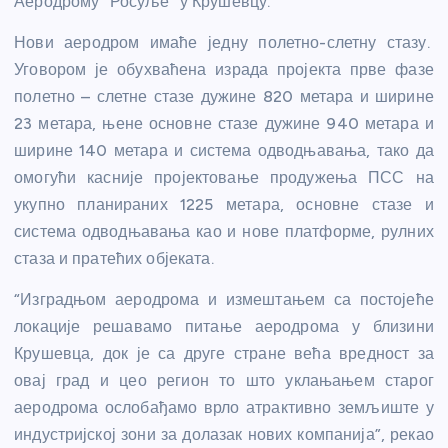
Аеродрому “Росуље” у Крушевцу.
Нови аеродром имаће једну полетно-слетну стазу.
Уговором је обухваћена израда пројекта прве фазе
полетно – слетне стазе дужине 820 метара и ширине
23 метара, њене основне стазе дужине 940 метара и
ширине 140 метара и система одводњавања, тако да
омогући касније пројектовање продужења ПСС на
укупно планираних 1225 метара, основне стазе и
система одводњавања као и нове платформе, рулних
стаза и пратећих објеката.
“Изградњом аеродрома и измештањем са постојеће
локације решавамо питање аеродрома у близини
Крушевца, док је са друге стране већа вредност за
овај град и цео регион то што уклањањем старог
аеродрома ослобађамо врло атрактивно земљиште у
индустријској зони за долазак нових компанија”, рекао