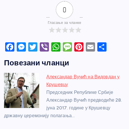
0
Гласање за чланке
F
M
T
Vi
W
M
Pi
E
S
a
e
w
b
h
e
nt
m
h
Повезани чланци
c
ss
itt
er
at
ss
er
ail
ar
e
e
er
s
a
e
e
Александар Вучић на Видовдан у
b
n
A
g
st
Крушевцу
o
g
p
e
Председник Републике Србије
o
er
p
Александар Вучић предводиће 28.
јуна 2017. године у Крушевцу
k
државну церемонију полагања…