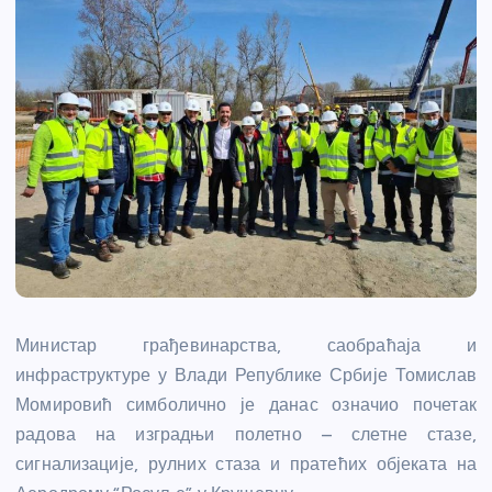
Министар грађевинарства, саобраћаја и
инфраструктуре у Влади Републике Србије Томислав
Момировић симболично је данас означио почетак
радова на изградњи полетно – слетне стазе,
сигнализације, рулних стаза и пратећих објеката на