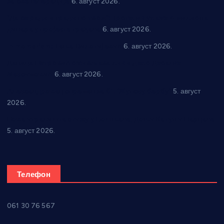
за све генерације
6. август 2026.
“Да се ради и гради по твом”: Трстеник улаже 4 милиона
динара у пројекте грађана
6. август 2026.
In memoriam: Тања Вилотијевић
6. август 2026.
Даница Петровић оживљава лик и дело Десанке
Максимовић
6. август 2026.
Александровац спреман за 61. “Жупску бербу”
5. август
2026.
Нова игралишта стижу у Бошњане, Доњи Катун и Парцане
5. август 2026.
Телефон
061 30 76 567