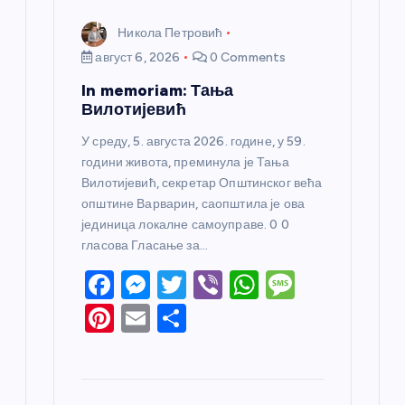
Никола Петровић
август 6, 2026
0 Comments
In memoriam: Тања
Вилотијевић
У среду, 5. августа 2026. године, у 59.
години живота, преминула је Тања
Вилотијевић, секретар Општинског већа
општине Варварин, саопштила је ова
јединица локалне самоуправе. 0 0
гласова Гласање за…
F
M
T
Vi
W
M
a
e
w
b
h
e
Pi
E
S
c
ss
itt
er
at
ss
nt
m
h
e
e
er
s
a
er
ail
ar
b
n
A
g
e
e