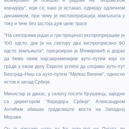
Момировић је обишао и радове на “Моравском
коридору”, који се, како је истакао, одвијају одличном
динамиком, при чему је експропријација земљишта у
току и тече без застоја дуж целе трасе.
“На секторима један и три проценат експропријације је
100 одсто, док је на сектору два експроприсано 90
одсто земљишта”, прецизирао је Момировић и додао
да ћемо овим најсавременијим ауто-путем који се
гради у овом делу Европе успети да спојимо ауто-пут
Београд–Ниш са ауто-путем “Милош Велики”, односно
исток и запад Србије.
Министар је данас, у склопу посете Крушевцу, заједно
са директором “Коридора Србије” Александром
Антићем обишао градилиште моста на Западној
Морави.
Он је изразио наду да ће ауто-пут од Појата до