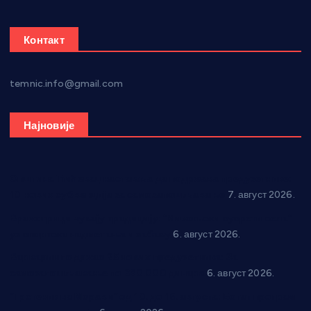
Контакт
temnic.info@gmail.com
Најновије
Општина Ћићевац наставља да подржава предузетнике:
10 нових субвенција за самозапошљавање
7. август 2026.
Вражогрнци чувају традицију: “Михољски сусрети села”
уз спортска надметања и забаву
6. август 2026.
Варварин подржао 25 нових предузетника: За
самозапошљавање по 380.000 динара
6. август 2026.
“Трстеник на Морави” од 10. до 16. августа: Богат програм