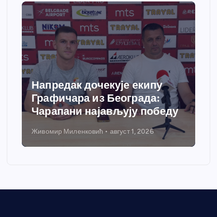
ак дочекује екипу
Спортски це
ара из Београда:
добија савр
ни најављују победу
грејања
иленковић
август 1, 2026
Никола Петровић
ју