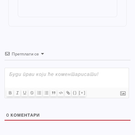
o
g
p
e
st
o
er
p
k
Претплати се
{}
[+]
0
КОМЕНТАРИ