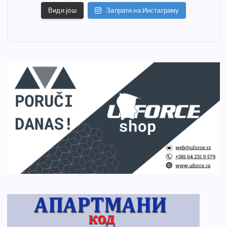
Види још
Запрати на Инстаграму