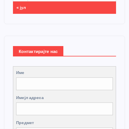
« јул
Контактирајте нас
Име
Имејл адреса
Предмет