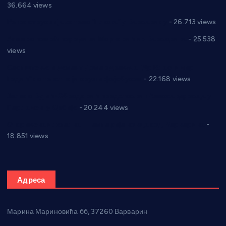
36.664 views
Реконструкција хотела “Плажа” у Варварину
- 26.713 views
Апел за помоћ породици Марковић из Варварина
- 25.538
views
Саопштење и демант Дома здравља “Др Властимир
Годић” на текст који кружи фејсбуком
- 22.168 views
Јелена Вујић-Обрадовић представник Александровца у
Парламенту Србије
- 20.244 views
Откривена илегална штампарија новца код Варварина
-
18.851 views
Адреса
Марина Мариновића бб, 37260 Варварин