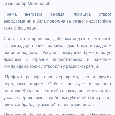
је министар Момировић.
Према његовим речима, локација старог
аеродрома није била повољна за развој индустријске
зоне у Крушевцу.
Сада, како је предочио, добијамо додатно земљиште
за изградњу нових фабрика, док ћемо изградњом
новог аеродрома “Росуље” омогућити бржи приступ
домаћим и страним инвеститорима и њиховим
компанијама које су отворили у расинској регији.
“Пројекат развоја овог аеродрома, као и других
аеродрома широм Србије, показује исправност
политике Владе да се посебна пажња посвети улагању
у мање аеродороме, који ће омогућити убрзани развој
авио-саобраћаја у земљи”, навео је министар.