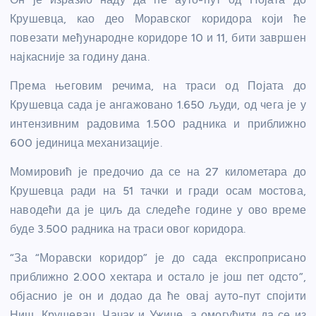
Крушевца, као део Моравског коридора који ће
повезати међународне коридоре 10 и 11, бити завршен
најкасније за годину дана.
Према његовим речима, на траси од Појата до
Крушевца сада је ангажовано 1.650 људи, од чега је у
интензивним радовима 1.500 радника и приближно
600 јединица механизације.
Момировић је предочио да се на 27 километара до
Крушевца ради на 51 тачки и гради осам мостова,
наводећи да је циљ да следеће године у ово време
буде
3.500 радника на траси овог коридора.
“За “Моравски коридор” је до сада експроприсано
приближно 2.000 хектара и остало је још пет одсто”,
објаснио
је он и додао да ће овај ауто-пут спојити
Ниш, Крушевац, Чачак и Ужице, а омогућити да се из