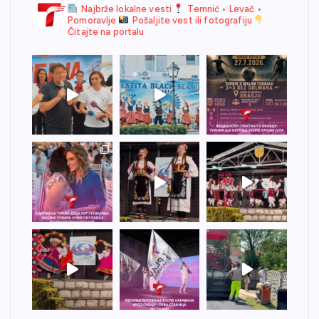
Najbrže lokalne vesti
Temnić • Levač •
Pomoravlje
Pošaljite vest ili fotografiju
Čitajte na portalu