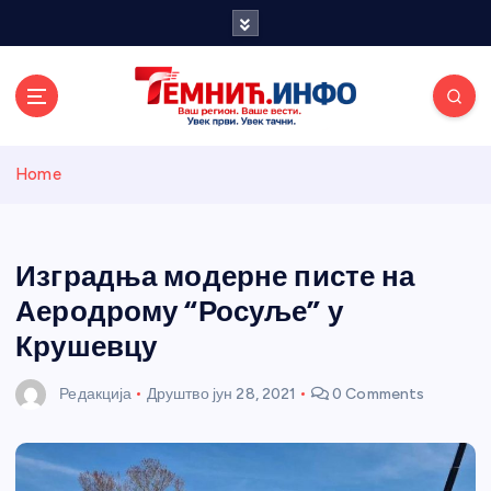
S
k
i
p
t
o
Темнићки
c
Home
o
n
информативн
t
e
Изградња модерне писте на
и портал
n
Аеродрому “Росуље” у
t
Крушевцу
Редакција
Друштво
јун 28, 2021
0 Comments