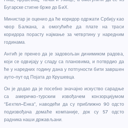
Бугарске стигне брже до БиХ.
Министар је оценио да ће коридор одржати Србију као
чвор Балкана, а омогућиће да плате на траси
коридора порасту најмање за четвртину у наредним
годинама.
Антић је пренео да је задовољан динимиком радова,
који се одвијају у сладу са плановима, и потврдио да
ће у наредних годину дана у потпуности бити завршен
ауто-пут од Појата до Крушевца.
Он је додао да је посебно значајно искуство сарадње
са америчко-турским извођачем конзорцијумом
“Бехтел–Енка”, наводећи да су приближно 90 одсто
подизвођача домаће компаније, док су 57 одсто
радника наши држављани.