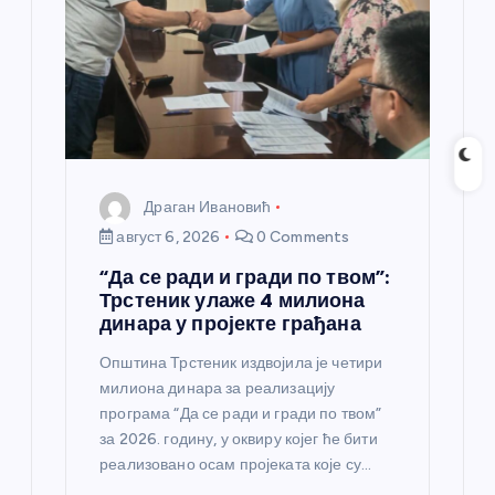
а
н
к
а
Драган Ивановић
август 6, 2026
0 Comments
“Да се ради и гради по твом”:
Трстеник улаже 4 милиона
динара у пројекте грађана
Општина Трстеник издвојила је четири
милиона динара за реализацију
програма “Да се ради и гради по твом”
за 2026. годину, у оквиру којег ће бити
реализовано осам пројеката које су…