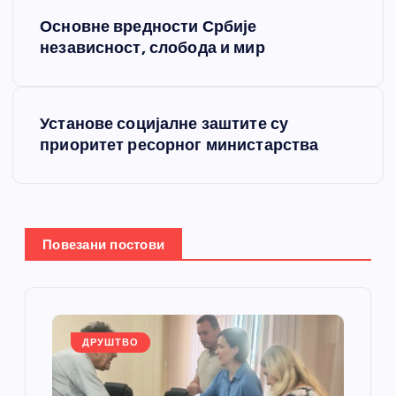
К
Основне вредности Србије
р
независност, слобода и мир
е
Установе социјалне заштите су
т
приоритет ресорног министарства
а
њ
Повезани постови
е
ч
л
ДРУШТВО