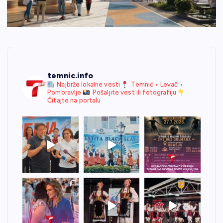
temnic.info
Najbrže lokalne vesti
Temnić • Levač •
Pomoravlje
Pošaljite vest ili fotografiju
Čitajte na portalu