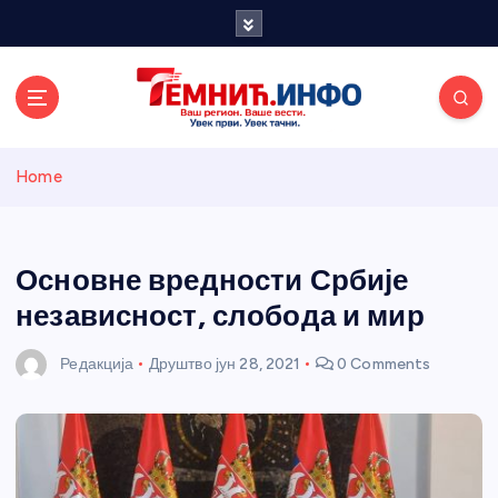
S
k
i
p
t
o
Темнићки
c
Home
o
n
информативн
t
e
Основне вредности Србије
и портал
n
независност, слобода и мир
t
Редакција
Друштво
јун 28, 2021
0 Comments