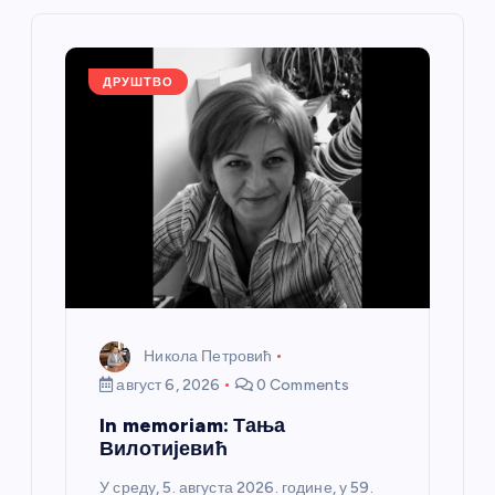
ч
л
ДРУШТВО
а
н
к
а
Никола Петровић
август 6, 2026
0 Comments
In memoriam: Тања
Вилотијевић
У среду, 5. августа 2026. године, у 59.