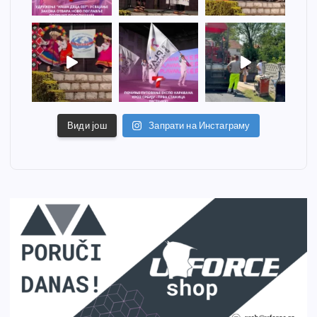
Види још
Запрати на Инстаграму