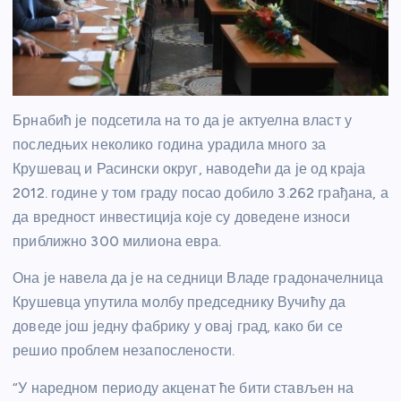
Брнабић је подсетила на то да је актуелна власт у
последњих неколико година урадила много за
Крушевац и Расински округ, наводећи да је од краја
2012. године у том граду посао добило 3.262 грађана, а
да вредност инвестиција које су доведене износи
приближно 300 милиона евра.
Она је навела да је на седници Владе градоначелница
Крушевца упутила молбу председнику Вучићу да
доведе још једну фабрику у овај град, како би се
решио проблем незапослености.
“У наредном пер
и
оду акценат ће бити стављен на