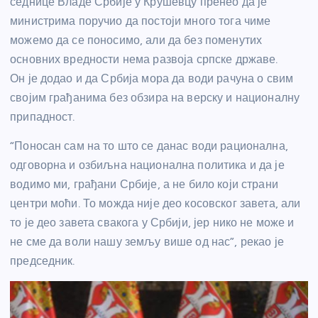
седнице Владе Србије у Крушевцу
пренео да је
министрима поручио да постоји много тога чиме
можемо да се поносимо, али да без поменутих
основних вредности нема развоја српске државе.
Он је додао и да Србија мора да води рачуна о свим
својим грађанима без обзира на верску и националну
припадност.
“Поносан сам на то што се данас води рационална,
одговорна и озбиљна национална политика и да је
водимо ми, грађани Србије, а не било који страни
центри моћи. То можда није део косовског завета, али
то је део завета свакога у Србији, јер нико не може и
не сме да воли нашу земљу више од нас”, рекао је
председник.