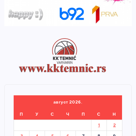
август 2026.
П
У
С
Ч
П
С
Н
1
2