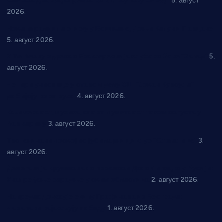
Александровац спреман за 61. “Жупску бербу”
5. август
2026.
Нова игралишта стижу у Бошњане, Доњи Катун и Парцане
5. август 2026.
У Ћићевцу одржана Конференција клубова Зоне “Запад”
5.
август 2026.
Четири учионице у старом делу ОШ “Јован Курсула”
добијају ново рухо
4. август 2026.
Књижевност, музика, спорт и уметност током августа у
Варварину
3. август 2026.
Трстеничанин освојио јубиларни циклус “Слагалице”
3.
август 2026.
Делегација Крушевца на прослави Дана Липецка у Русији:
Унапређење сарадње у свим областима
2. август 2026.
Напредак дочекује екипу Графичара из Београда:
Чарапани најављују победу
1. август 2026.