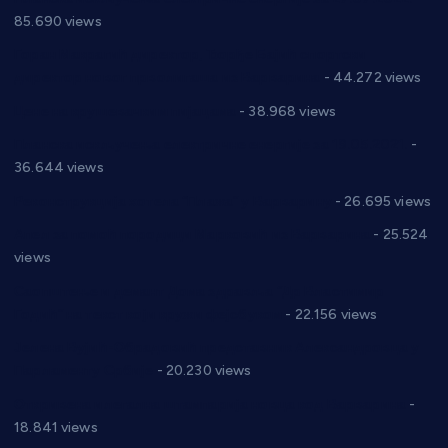
85.690 views
Горан Макрагић директор, Ђорђе Бајић спортски
директор новог прволигаша из Варварина
- 44.272 views
Цене на крушевачким пијацама
- 38.968 views
Планска искључења електричне енергије за 19.05.2021.
-
36.644 views
Реконструкција хотела “Плажа” у Варварину
- 26.695 views
Апел за помоћ породици Марковић из Варварина
- 25.524
views
Саопштење и демант Дома здравља “Др Властимир
Годић” на текст који кружи фејсбуком
- 22.156 views
Јелена Вујић-Обрадовић представник Александровца у
Парламенту Србије
- 20.230 views
Откривена илегална штампарија новца код Варварина
-
18.841 views