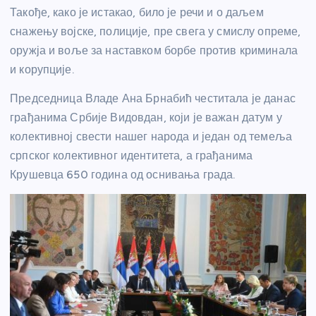
Такође, како је истакао, било је речи и о даљем
снажењу војске, полиције, пре свега у смислу опреме,
оружја и воље за наставком борбе против
криминала
и корупције.
Пре
дседница Владе
Ана
Брнабић честитала је данас
грађанима Србије Видовдан, који је важан датум у
колективној свести нашег народа и један од темеља
српског колективног идентитета, а грађанима
Крушевца 650 година од оснивања града.