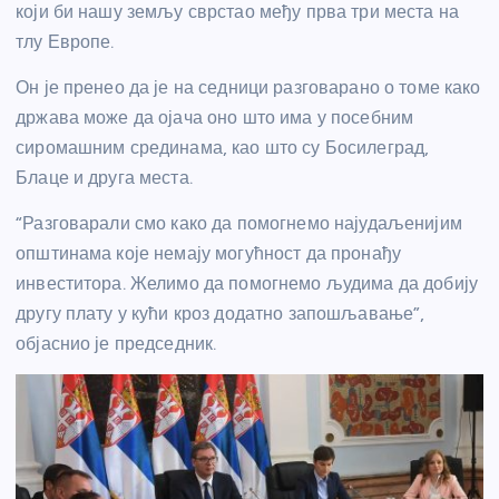
који би нашу земљу сврстао међу прва три места на
тлу Европе.
Он је пренео да је на седници разговарано о томе како
држава може да ојача оно што има у посебним
сиромашним срединама, као што су Босилеград,
Блаце и друга места.
“Разговарали смо како да помогнемо најудаљенијим
општинама које немају могућност да пронађу
инвеститора. Желимо да помогнемо људима да добију
другу плату у кући кроз додатно запошљавање”,
објаснио је председник.