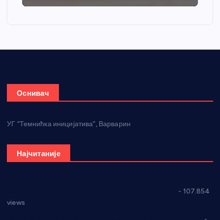
Оснивач
УГ “Темнићка иницијатива”, Варварин
Најчитаније
СНС: Осуда говора мржње и насиља над женама
- 107.854
views
Планска искључења електричне енергије за 27.07.2022.
-