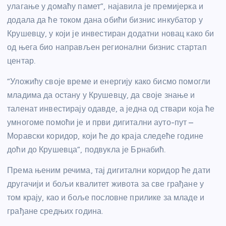
улагање у домаћу памет”, најавила је премијерка и
додала да ће током дана обићи бизнис инкубатор у
Крушевцу, у који је инвестиран додатни новац како би
од њега био направљен регионални бизнис стартап
центар.
“Уложићу своје време и енергију како бисмо помогли
младима да остану у Крушевцу, да своје знање и
таленат инвестирају одавде, а једна од ствари која ће
умногоме помоћи је и први дигитални ауто-пут –
Моравски коридор, који ће до краја следеће године
доћи до Крушевца”, подвукла је Брнабић.
Према њеним речима, тај дигитални коридор ће дати
другачији и бољи квалитет живота за све грађане у
том крају, као и боље пословне прилике за младе и
грађане средњих година.