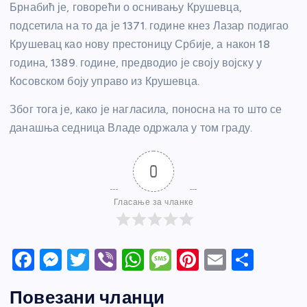
Брнабић је, говорећи о оснивању Крушевца,
подсетила на то да је 1371. године кнез Лазар подигао
Крушевац као нову престоницу Србије, а након 18
година, 1389. године, предводио је своју војску у
Косовском боју
у
право из Крушевца.
Због тога је, како је нагласила, поносна на то што се
данашња седница Владе одржала у том граду.
0
Гласање за чланке
F
M
T
Vi
W
M
Pi
E
S
a
e
w
b
h
e
nt
m
h
Повезани чланци
c
ss
itt
er
at
ss
er
ail
ar