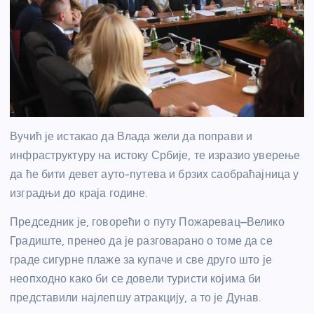
Вучић је истакао да Влада жели да поправи и
инфраструктуру на истоку Србије, те изразио уверење
да ће бити девет ауто-путева и брзих саобраћајница у
изградњи до краја године.
Председник је, говорећи о путу Пожаревац–Велико
Градиште, пренео да је разговарано о томе да се
граде сигурне плаже за купаче и све друго што је
неопходно како би се довели туристи којима би
представили најлепшу атракцију, а то је Дунав.