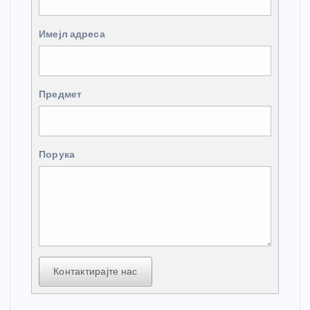
Имејл адреса
Предмет
Порука
Контактирајте нас