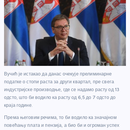
Вучић је истакао да данас очекује прелиминарне
податке о стопи раста за други квартал, пре свега
индустријске производње, где се надамо расту од 13
одсто, што би водило ка расту од 6,5 до 7 одсто до
краја године.
Према његовим речима, то би водило ка значајном
повећању плата и пензија, а био би и огроман успех