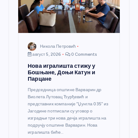
Никола Петровић
август 5, 2026
0 Comments
Нова игралишта стижу у
Бошњане, Доњи Катун и
Парцане
Председница општине Варварин др
Виолета Лутовац Ђурђевић и
представник компаније “Џунгла 035” из
Јагодине потписали су уговор о
изградњи три нова дечја игралишта на
подручју општине Варварин. Нова
игралишта биће…