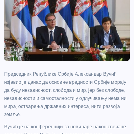
Председник Републике Србије Александар Вучић
изјавио је данас да основне вредности Србије морају
да буду независност, слобода и мир, јер без слободе,
независности и самосталности у одлучивању нема ни
мира, остварења државних интереса, нити развоја
земље.
Вучић је на конференцији за новинаре након
свечане