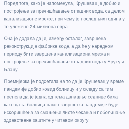
Поред тога, како је напоменула, Крушевац је добио и
постројење за пречишћавање отпадних вода, са делом
канализационе мреже, при чему је последњих година у
то уложено 24 милиона евра.
Она је додала да је, између осталог, завршена
реконструкција фабрике воде, а да ће у наредном
периоду бити завршена канализациона мрежа и
постројење за пречишћавање отпадних вода у Брусу и
Блацу.
Премијерка је подсетила на то да је Крушевац у време
пандемије добио ковид болницу и у складу са тим
пренела да је једна од тема данашње седнице била
како да та болница након завршетка пандемије буде
искоришћена за смањење листе чекања и побољшање
здравствене заштите у читавом округу.