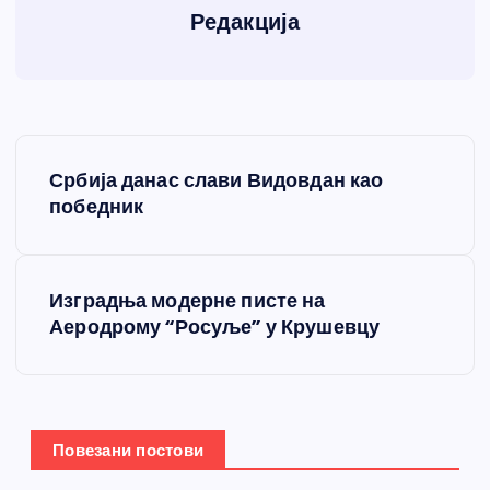
Редакција
К
Србија данас слави Видовдан као
р
победник
е
Изградња модерне писте на
т
Аеродрому “Росуље” у Крушевцу
а
њ
Повезани постови
е