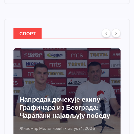
СПОРТ
Спортски центар “Ћићевац”
добија савремени систем
грејања
Никола Петровић
јул 31, 2026