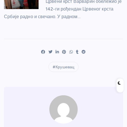
Црвени крст Варварин обележио је
142-ги рођендан Црвеног крста
Србије радно и свечано. У радном…
Крушевац