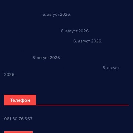
“Трстеник на Морави” од 10. до 16. августа: Богат програм
за све генерације
6. август 2026.
“Да се ради и гради по твом”: Трстеник улаже 4 милиона
динара у пројекте грађана
6. август 2026.
In memoriam: Тања Вилотијевић
6. август 2026.
Даница Петровић оживљава лик и дело Десанке
Максимовић
6. август 2026.
Александровац спреман за 61. “Жупску бербу”
5. август
2026.
Телефон
061 30 76 567