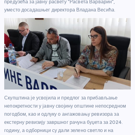
предузећа за јавну расвету “Расвета Варварин”,
уместо досадашњег директора Владана Весића.
Скупштина је усвојила и предлог за прибављање
непокретности у јавну својину општине непосредном
погодбом, као и одлуку о ангажовању ревизора за
екстерну ревизију завршног рачуна буџета за 2024.
годину, а одборници су дали зелено светло и на