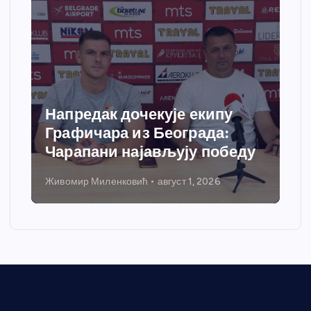
Спортски центар “Ћићевац”
добија савремени систем
грејања
Никола Петровић
јул 31, 2026