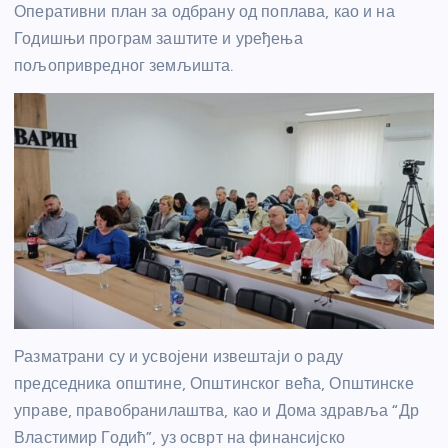
Оперативни план за одбрану од поплава, као и на
Годишњи програм заштите и уређења
пољопривредног земљишта.
Разматрани су и усвојени извештаји о раду
председника општине, Општинског већа, Општинске
управе, правобранилаштва, као и Дома здравља “Др
Властимир Годић”, уз осврт на финансијско