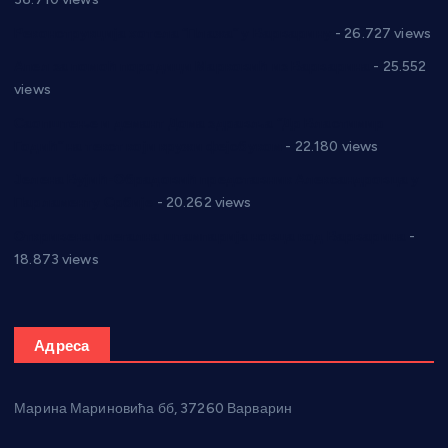
Реконструкција хотела “Плажа” у Варварину
- 26.727 views
Апел за помоћ породици Марковић из Варварина
- 25.552
views
Саопштење и демант Дома здравља “Др Властимир
Годић” на текст који кружи фејсбуком
- 22.180 views
Јелена Вујић-Обрадовић представник Александровца у
Парламенту Србије
- 20.262 views
Откривена илегална штампарија новца код Варварина
-
18.873 views
Адреса
Марина Мариновића бб, 37260 Варварин