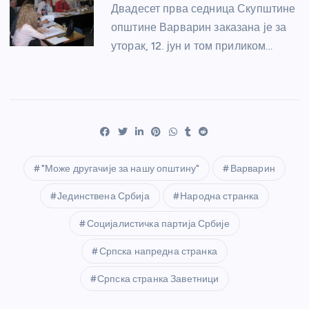
Двадесет прва седница Скупштине
општине Варварин заказана је за
уторак, 12. јун и том приликом…
"Може другачије за нашу општину"
Варварин
Јединствена Србија
Народна странка
Социјалистичка партија Србије
Српска напредна странка
Српска странка Заветници