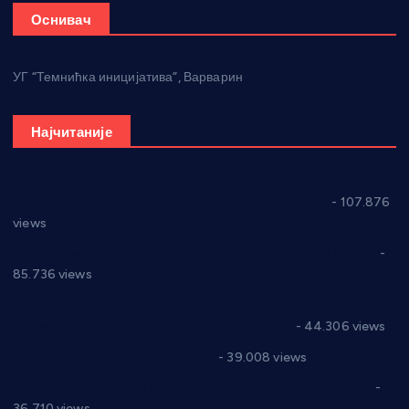
Оснивач
УГ “Темнићка иницијатива”, Варварин
Најчитаније
СНС: Осуда говора мржње и насиља над женама
- 107.876
views
Планска искључења електричне енергије за 27.07.2022.
-
85.736 views
Горан Макрагић директор, Ђорђе Бајић спортски
директор новог прволигаша из Варварина
- 44.306 views
Цене на крушевачким пијацама
- 39.008 views
Планска искључења електричне енергије за 19.05.2021.
-
36.710 views