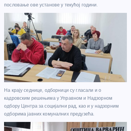
пословање ове установе у текућој години.
На крају седнице, одборници су гласали и о
кадровским решењима у Управном и Надзорном
одбору Центра за социјални рад, као и у надзорним
одборима јавних комуналних предузећа.