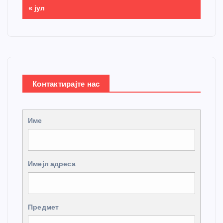
« јул
Контактирајте нас
Име
Имејл адреса
Предмет