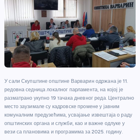
У сали Скупштине општине Варварин одржана је 11.
редовна седница локалног парламента, на којој је
разматрано укупно 19 тачака дневног реда. Централно
место заузимале су кадровске промене у јавним
комуналним предузећима, усвајање извештаја о раду
општинских органа и служби, као и важне одлуке у
вези са плановима и програмима за 2025. годину.