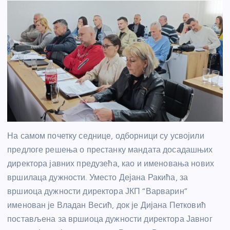
На самом почетку седнице, одборници су усвојили
предлоге решења о престанку мандата досадашњих
директора јавних предузећа, као и именовања нових
вршилаца дужности. Уместо Дејана Ракића, за
вршиоца дужности директора ЈКП “Варварин”
именован је Владан Весић, док је Дијана Петковић
постављена за вршиоца дужности директора Јавног