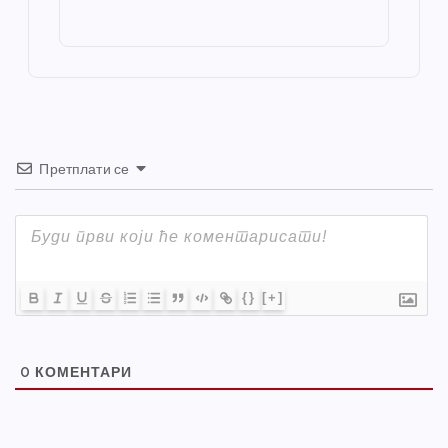
o
g
p
e
st
o
er
p
k
Претплати се
{}
[+]
0
КОМЕНТАРИ