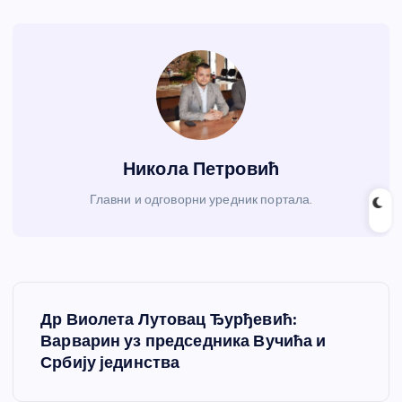
Никола Петровић
Главни и одговорни уредник портала.
К
Др Виолета Лутовац Ђурђевић:
р
Варварин уз председника Вучића и
Србију јединства
е