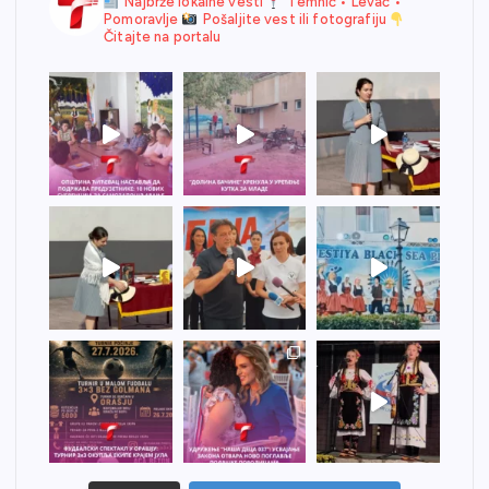
Najbrže lokalne vesti
Temnić • Levač •
Pomoravlje
Pošaljite vest ili fotografiju
Čitajte na portalu