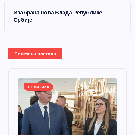
т
Изабрана нова Влада Републике
Србије
а
њ
е
Повезани постови
ч
л
ПОЛИТИКА
а
н
к