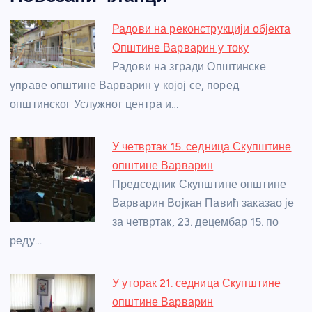
c
ss
itt
er
at
ss
er
ail
ar
e
e
er
s
a
e
e
Радови на реконструкцији објекта
b
n
A
g
st
Општине Варварин у току
o
g
p
e
Радови на згради Општинске
o
er
p
управе општине Варварин у којој се, поред
општинског Услужног центра и…
k
У четвртак 15. седница Скупштине
општине Варварин
Председник Скупштине општине
Варварин Војкан Павић заказао је
за четвртак, 23. децембар 15. по
реду…
У уторак 21. седница Скупштине
општине Варварин