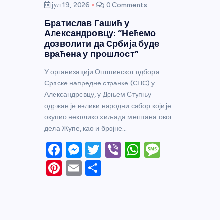
јул 19, 2026
0 Comments
Братислав Гашић у
Александровцу: “Нећемо
дозволити да Србија буде
враћена у прошлост”
У организацији Општинског одбора
Српске напредне странке (СНС) у
Александровцу, у Доњем Ступњу
одржан је велики народни сабор који је
окупио неколико хиљада мештана овог
дела Жупе, као и бројне…
F
M
T
Vi
W
M
a
e
w
b
h
e
Pi
E
S
c
ss
itt
er
at
ss
nt
m
h
e
e
er
s
a
er
ail
ar
b
n
A
g
e
e