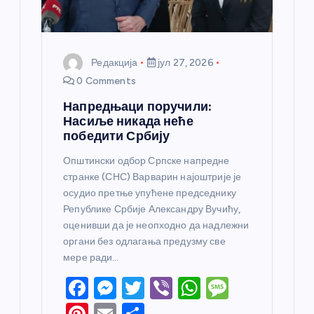
а
Редакција
јул 27, 2026
0 Comments
Напредњаци поручили:
Насиље никада неће
победити Србију
Општински одбор Српске напредне
странке (СНС) Варварин најоштрије је
осудио претње упућене председнику
Републике Србије Александру Вучићу,
оценивши да је неопходно да надлежни
органи без одлагања предузму све
мере ради…
F
M
T
Vi
W
M
a
e
w
b
h
e