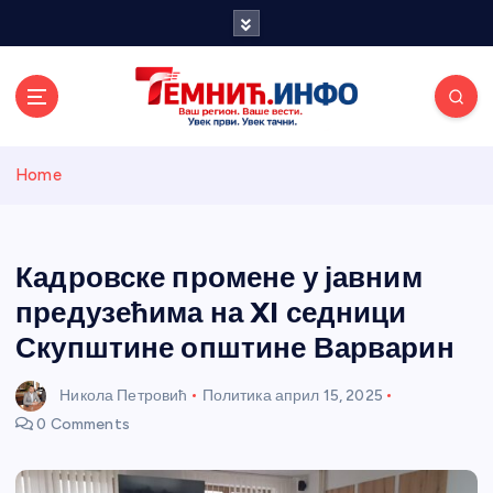
S
k
i
p
t
o
Темнићки
c
Home
o
n
информативн
t
e
Кадровске промене у јавним
и портал
n
предузећима на XI седници
t
Скупштине општине Варварин
Никола Петровић
Политика
април 15, 2025
0 Comments