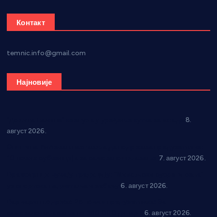
Контакт
temnic.info@gmail.com
Најновије
“Долина Бачине” кренула у уређење кутка за младе
8.
август 2026.
Општина Ћићевац наставља да подржава предузетнике:
10 нових субвенција за самозапошљавање
7. август 2026.
Вражогрнци чувају традицију: “Михољски сусрети села”
уз спортска надметања и забаву
6. август 2026.
Варварин подржао 25 нових предузетника: За
самозапошљавање по 380.000 динара
6. август 2026.