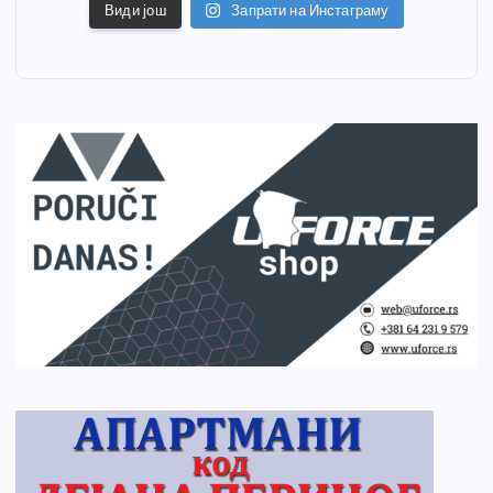
Види још
Запрати на Инстаграму