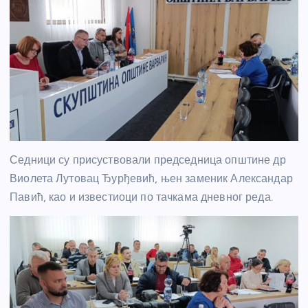
Седници су присуствовали председница општине др
Виолета Лутовац Ђурђевић, њен заменик Александар
Павић, као и известиоци по тачкама дневног реда.