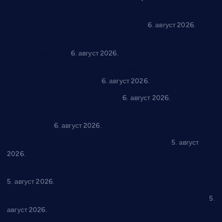
Варварин подржао 25 нових предузетника: За
самозапошљавање по 380.000 динара
6. август 2026.
“Трстеник на Морави” од 10. до 16. августа: Богат програм
за све генерације
6. август 2026.
“Да се ради и гради по твом”: Трстеник улаже 4 милиона
динара у пројекте грађана
6. август 2026.
In memoriam: Тања Вилотијевић
6. август 2026.
Даница Петровић оживљава лик и дело Десанке
Максимовић
6. август 2026.
Александровац спреман за 61. “Жупску бербу”
5. август
2026.
Нова игралишта стижу у Бошњане, Доњи Катун и Парцане
5. август 2026.
У Ћићевцу одржана Конференција клубова Зоне “Запад”
5.
август 2026.