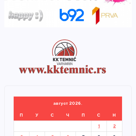
август 2026.
П
У
С
Ч
П
С
Н
1
2