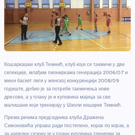
Кошаркашки клуб Темнић, клуб који се такмичи у две
селекције, млађим пиониркама генерација 2006/07 и
мини баскет лиги у женској конкуренцији 2008/09
годиште, добио је за потребе такмичења нове
дресове, а у плану је и куповина мајица за све
малишане који тренирају у Школи кошарке Темнић.
Према речима председника клуба Дражена
Симоновића управа ради постепено, корак по корак, а
за наредну сезону је у плану куповина тренерки за