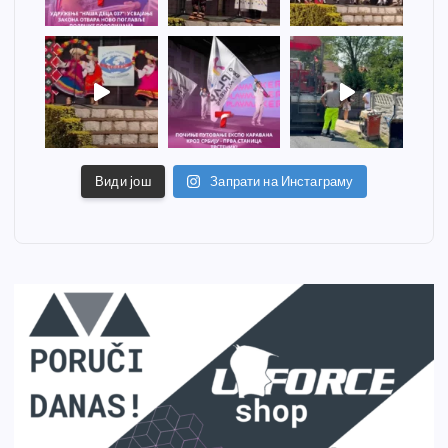
Види још
Запрати на Инстаграму