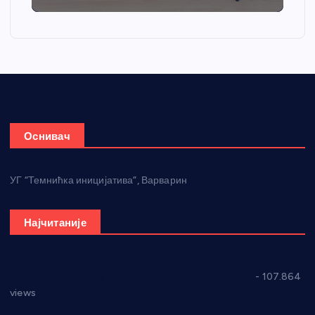
Оснивач
УГ “Темнићка иницијатива”, Варварин
Најчитаније
СНС: Осуда говора мржње и насиља над женама
- 107.864
views