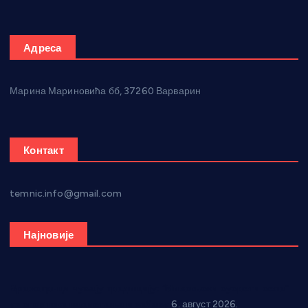
Адреса
Марина Мариновића бб, 37260 Варварин
Контакт
temnic.info@gmail.com
Најновије
Вражогрнци чувају традицију: “Михољски сусрети села”
уз спортска надметања и забаву
6. август 2026.