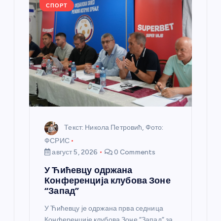
л
СПОРТ
а
н
к
а
Текст: Никола Петровић, Фото:
ФСРИС
август 5, 2026
0 Comments
У Ћићевцу одржана
Конференција клубова Зоне
“Запад”
У Ћићевцу је одржана прва седница
Конференције клубова Зоне “Запад” за