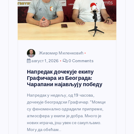
Живомир Миленковић
август 1, 2026
0 Comments
Напредак дочекује екипу
Графичара из Београда:
Чарапани најављују победу
Напредак у недељу, од 19 часова,
дочекује београдски Графичар. “Момци
су феноменално одрадили припреме,
атмосфера у екипи је добра. Много је
нових играча, још увек се сакупљамо.
Могу да обећам…