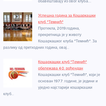
обавештавају из овог клуба.…
k
Успешна година за Кошаркашки
клуб "Темнић"
Протекла, 2019.година,
прекретница је у животу
Кошаркашког клуба "Темнић". За
разлику од претходних година, овај…
Кошаркашки клуб "Темнић"
обележава 40. рођендан
Кошаркашки клуб "Темнић", који је
основан 1977. године, је једини и
уједно најстарији кошаркашки
клуб…