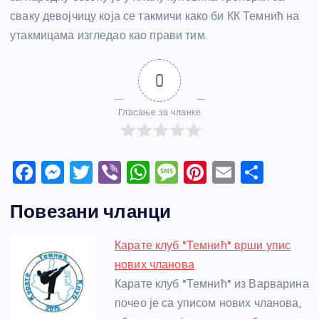
сваку девојчицу која се такмичи како би КК Темнић на
утакмицама изгледао као прави тим.
0
Гласање за чланке
F
M
T
Vi
W
M
Pi
E
S
a
e
w
b
h
e
nt
m
h
Повезани чланци
c
ss
itt
er
at
ss
er
ail
ar
e
e
er
s
a
e
e
Карате клуб "Темнић" врши упис
b
n
A
g
st
нових чланова
o
g
p
e
Карате клуб "Темнић" из Варварина
o
er
p
почео је са уписом нових чланова,