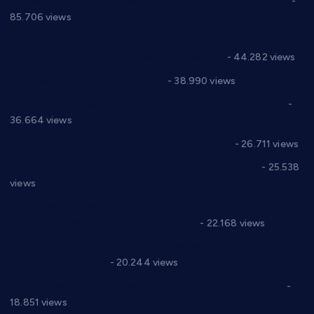
Планска искључења електричне енергије за 27.07.2022.
-
85.706 views
Горан Макрагић директор, Ђорђе Бајић спортски
директор новог прволигаша из Варварина
- 44.282 views
Цене на крушевачким пијацама
- 38.990 views
Планска искључења електричне енергије за 19.05.2021.
-
36.664 views
Реконструкција хотела “Плажа” у Варварину
- 26.711 views
Апел за помоћ породици Марковић из Варварина
- 25.538
views
Саопштење и демант Дома здравља “Др Властимир
Годић” на текст који кружи фејсбуком
- 22.168 views
Јелена Вујић-Обрадовић представник Александровца у
Парламенту Србије
- 20.244 views
Откривена илегална штампарија новца код Варварина
-
18.851 views