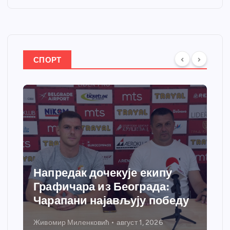
СПОРТ
Напредак дочекује екипу
Графичара из Београда:
Чарапани најављују победу
Живомир Миленковић
август 1, 2026