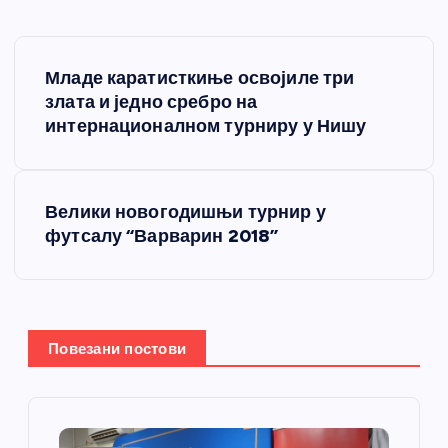
К
Младе каратисткиње освојиле три
р
злата и једно сребро на
интернационалном турниру у Нишу
е
т
Велики новогодишњи турнир у
футсалу “Варварин 2018”
а
њ
е
Повезани постови
ч