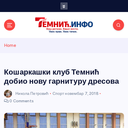
S
k
i
p
t
o
Темнићки
c
Home
o
n
информативн
t
e
Кошаркашки клуб Темнић
и портал
n
добио нову гарнитуру дресова
t
Никола Петровић
Спорт
новембар 7, 2018
0 Comments