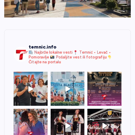
temnic.info
Najbrže lokalne vesti
Temnić • Levač •
Pomoravlje
Pošaljite vest ili fotografiju
Čitajte na portalu