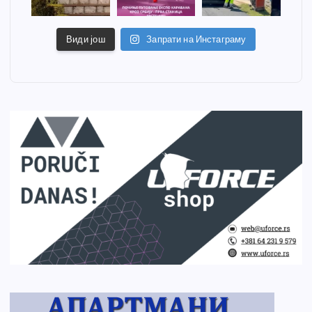
Види још
Запрати на Инстаграму