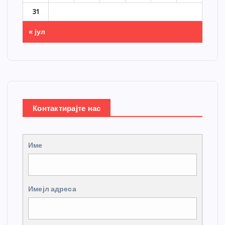
31
« јул
Контактирајте нас
Име
Имејл адреса