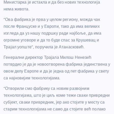
Министарка је истакла и да без нових технологија
нема живота.
“Ова фабрика је прва у целом региону, можда чак
после Француске и у Европи, тако да има великих
изгледа да уз нашу подршку ради најбоље, да има
огромне уговоре и да то буде спас за Крушевац и
Трајал уопште”,
поручила
је Атанасковић.
Генерални директор Трајала Милош Ненезић
потврдио
је
да је новоотворена фабрика јединствена у
овом делу Европе и да је једна од пет фабрика у свету
са најновијим технологијама.
“Отворили смо фабрику са новим развојним
технологијама
,
што је циљ коме тежи сваки привредни
субјект, сваки привредник
,
јер ако стојите у месту са
старим технологијама не само да стојите већ полако