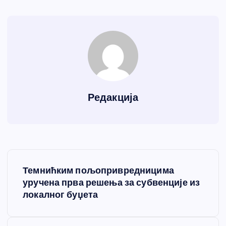
Редакција
К
Темнићким пољопривредницима
р
уручена прва решења за субвенције из
локалног буџета
е