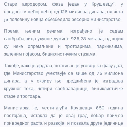
Стари аеродором, фаза један у Крушевцу”, у
вредности већој већој од 126 милиона динара, од чега
je половину новца обезбедило ресорно министарство.
Према њеним речима, изграђено је седам
саобраћајница укупне дужине 926,28 метара, од којих
су неке опремљене и тротоарима, паркинзима,
зеленим појасом, бициклистичким стазама.
Такође, како је додала, потписан је уговор за фазу два,
где Министарство учествује са више од 75 милиона
динара, а у оквиру ње предвиђена је изградња
кружног тока, четири саобраћајнице, бициклистичке
стазе и тротоарa.
Министарка је, честитајући Крушевцу 650 година
постојања, истакла да је овај град добар пример
привредног раста и развоја, и позвала друге јединице