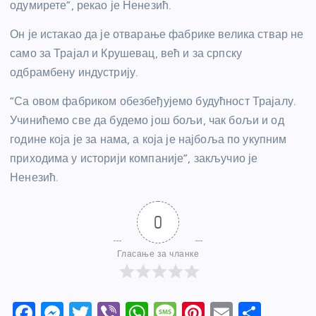
одумир
е
те”, рекао је Ненезић.
Он је истакао да је отварање фабрике велика ствар не
само за Трајал и Крушевац
,
већ и за српску
одбрамбену индустрију.
“Са овом фабриком обезбеђујемо будућност Трајалу.
Учинићемо све да будемо још бољи, чак бољи и од
године која је за нама, а која је најбоља по укупним
приходима у историји компаније”, закључио је
Ненезић.
0
Гласање за чланке
F
M
T
Vi
W
M
Pi
E
S