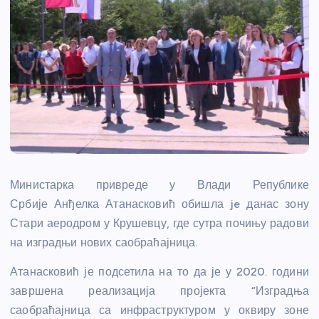
Министарка привреде у Влади Републике
Србије Анђелка Атанасковић обишла je данас зону
Стари аеродром у Крушевцу, где сутра почињу радови
на изградњи нових саобраћајница.
Атанасковић је подсетила на то да је у 2020. години
завршена реализација пројекта “Изградња
саобраћајница са инфраструктуром у оквиру зоне