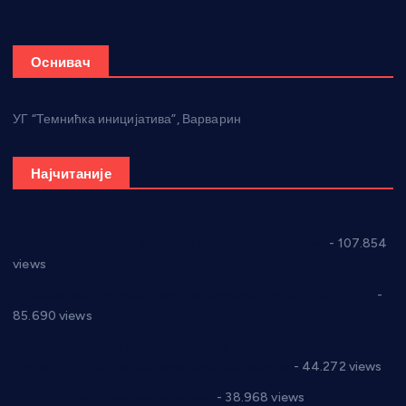
Оснивач
УГ “Темнићка иницијатива”, Варварин
Најчитаније
СНС: Осуда говора мржње и насиља над женама
- 107.854
views
Планска искључења електричне енергије за 27.07.2022.
-
85.690 views
Горан Макрагић директор, Ђорђе Бајић спортски
директор новог прволигаша из Варварина
- 44.272 views
Цене на крушевачким пијацама
- 38.968 views