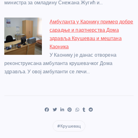
министра за омладину Снежана Жугић и…
Амбуланта у Каонику пример добре
сарадње и партнерства Дома
здравља Крушевац и мештана
Каоника
У Каонику је данас отворена
реконструисана амбуланта крушевачког Дома
здравља. У овој амбуланти се лечи…
Крушевац