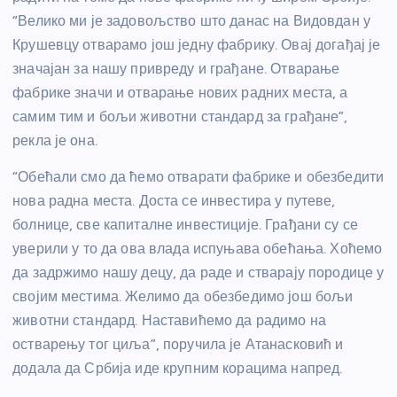
“Велико ми је задовољство што данас на Видовдан у
Крушевцу отварамо још једну фабрику.
Овај догађај је
значајан з
а нашу привреду
и
грађане. Отварање
фабрике значи и отварање нових радних места, а
самим тим и бољи животни стандард за грађане”,
рекла је она.
“Обећали смо да ћемо отварати фабрике
и
обезбедити
нова радна места. Доста се инвестира у путеве,
болнице, све капиталне инвестиције. Грађани су се
уверили
у то
да ова
в
лада испуњав
а
обећања. Хоћемо
да задржимо нашу децу, да раде и стварају породице у
својим местима. Желимо да обезбедимо још бољи
животни стандард. Наставићемо да радимо на
остварењу тог циља”, поручила је Атанасковић и
додала да Србија иде крупним корацима напред.