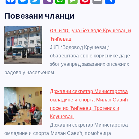
a
e
w
b
h
e
nt
m
h
Повезани чланци
c
ss
itt
er
at
ss
er
ail
ar
e
e
er
s
a
e
e
09. и 10. јуна без воде Крушевац и
b
n
A
g
st
Ћићевац
o
g
p
e
ЈКП "Водовод Крушевац"
o
er
p
обавештава своје кориснике да је
због унапред заказаних опсежних
k
радова у насељеном…
Државни секретар Министарства
омладине и спорта Милан Савић
посетио Ћићевац, Трстеник и
Крушевац
Државни секретар Министарства
омладине и спорта Милан Савић, помоћница