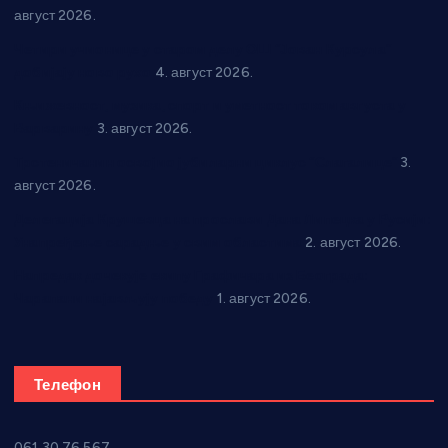
август 2026.
Четири учионице у старом делу ОШ “Јован Курсула”
добијају ново рухо
4. август 2026.
Књижевност, музика, спорт и уметност током августа у
Варварину
3. август 2026.
Трстеничанин освојио јубиларни циклус “Слагалице”
3.
август 2026.
Делегација Крушевца на прослави Дана Липецка у Русији:
Унапређење сарадње у свим областима
2. август 2026.
Напредак дочекује екипу Графичара из Београда:
Чарапани најављују победу
1. август 2026.
Телефон
061 30 76 567