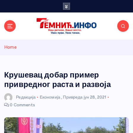
S
k
i
p
t
o
Темнићки
c
Home
o
n
информативн
t
e
Крушевац добар пример
и портал
n
привредног раста и развоја
t
Редакција
Економија
,
Привреда
јун 28, 2021
0 Comments