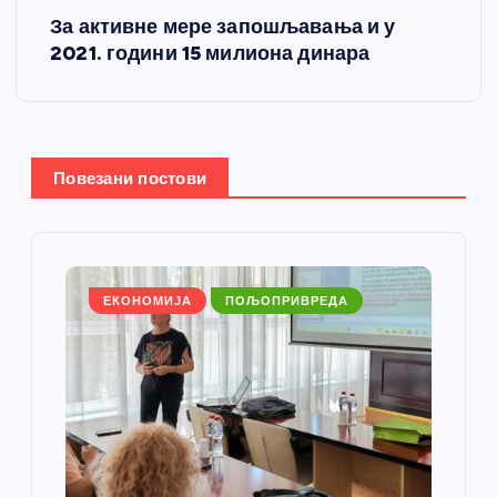
т
За активне мере запошљавања и у
2021. години 15 милиона динара
а
њ
е
Повезани постови
ч
л
ЕКОНОМИЈА
ПОЉОПРИВРЕДА
а
н
к