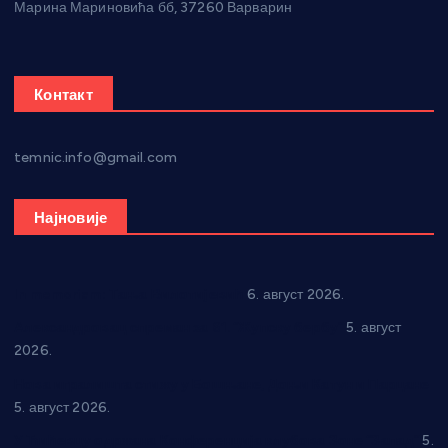
Марина Мариновића бб, 37260 Варварин
Контакт
temnic.info@gmail.com
Најновије
In memoriam: Тања Вилотијевић
6. август 2026.
Александровац спреман за 61. “Жупску бербу”
5. август
2026.
Нова игралишта стижу у Бошњане, Доњи Катун и Парцане
5. август 2026.
У Ћићевцу одржана Конференција клубова Зоне “Запад”
5.