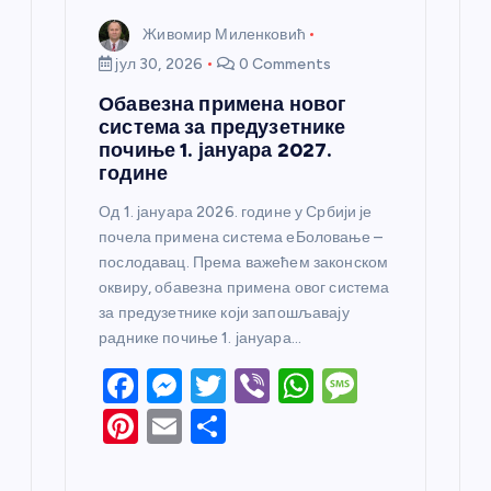
Живомир Миленковић
јул 30, 2026
0 Comments
Обавезна примена новог
система за предузетнике
почиње 1. јануара 2027.
године
Од 1. јануара 2026. године у Србији је
почела примена система еБоловање –
послодавац. Према важећем законском
оквиру, обавезна примена овог система
за предузетнике који запошљавају
раднике почиње 1. јануара…
F
M
T
Vi
W
M
a
e
w
b
h
e
Pi
E
S
c
ss
itt
er
at
ss
nt
m
h
e
e
er
s
a