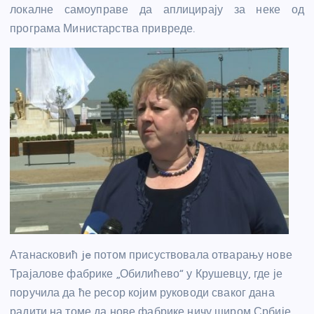
локалне самоуправе да аплицирају за неке од
програма Министарства привреде.
Атанасковић je
потом
присуствовала отварању нове
Трајалове фабрике „Обилићево“ у Крушевцу, где је
поручила да ће ресор којим руководи сваког дана
радити на томе да нове фабрике ничу широм Србије.