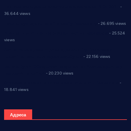
Планска искључења електричне енергије за 19.05.2021.
-
36.644 views
Реконструкција хотела “Плажа” у Варварину
- 26.695 views
Апел за помоћ породици Марковић из Варварина
- 25.524
views
Саопштење и демант Дома здравља “Др Властимир
Годић” на текст који кружи фејсбуком
- 22.156 views
Јелена Вујић-Обрадовић представник Александровца у
Парламенту Србије
- 20.230 views
Откривена илегална штампарија новца код Варварина
-
18.841 views
Адреса