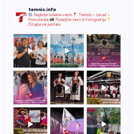
temnic.info
Najbrže lokalne vesti
Temnić • Levač •
Pomoravlje
Pošaljite vest ili fotografiju
Čitajte na portalu