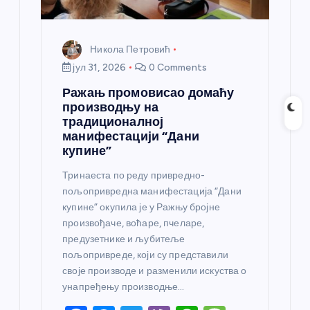
а
Никола Петровић
јул 31, 2026
0 Comments
Ражањ промовисао домаћу
производњу на
традиционалној
манифестацији “Дани
купине”
Тринаеста по реду привредно-
пољопривредна манифестација “Дани
купине” окупила је у Ражњу бројне
произвођаче, воћаре, пчеларе,
предузетнике и љубитеље
пољопривреде, који су представили
своје производе и разменили искуства о
унапређењу производње…