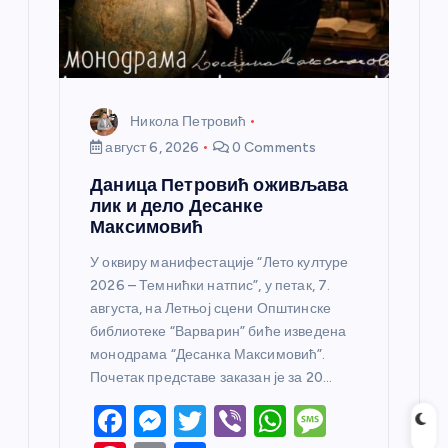
к
а
Никола Петровић
август 6, 2026
0 Comments
Даница Петровић оживљава
лик и дело Десанке
Максимовић
У оквиру манифестације “Лето културе
2026 – Темнићки натпис”, у петак, 7.
августа, на Летњој сцени Општинске
библиотеке “Варварин” биће изведена
монодрама “Десанка Максимовић”.
Почетак представе заказан је за 20…
F
M
T
Vi
W
M