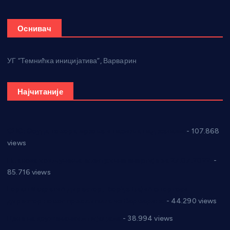
Оснивач
УГ “Темнићка иницијатива”, Варварин
Најчитаније
СНС: Осуда говора мржње и насиља над женама
- 107.868
views
Планска искључења електричне енергије за 27.07.2022.
-
85.716 views
Горан Макрагић директор, Ђорђе Бајић спортски
директор новог прволигаша из Варварина
- 44.290 views
Цене на крушевачким пијацама
- 38.994 views