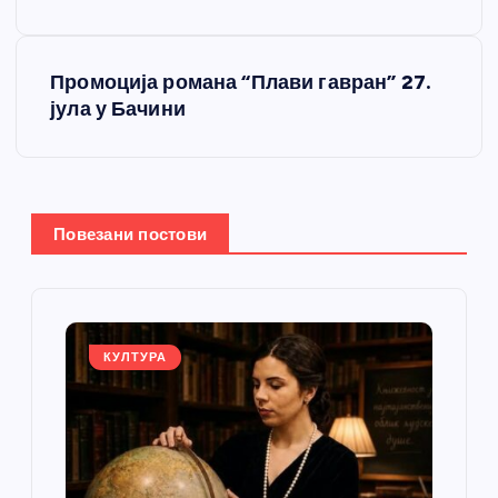
е
т
Промоција романа “Плави гавран” 27.
јула у Бачини
а
њ
е
Повезани постови
ч
л
КУЛТУРА
а
н