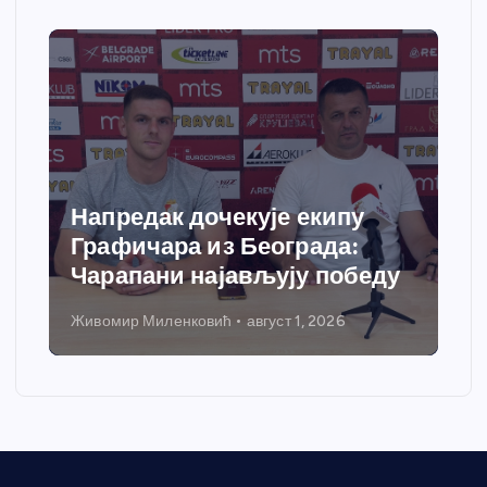
Напредак дочекује екипу
С
Графичара из Београда:
д
Чарапани најављују победу
г
Живомир Миленковић
август 1, 2026
Ни