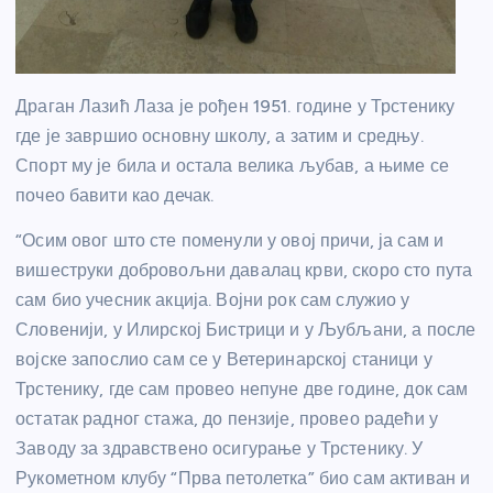
Драган Лазић Лаза је рођен 1951. године у Трстенику
где је завршио основну школу, а затим и средњу.
Спорт му је била и остала велика љубав, а њиме се
почео бавити као дечак.
“Осим овог што сте поменули у овој причи, ја сам и
вишеструки добровољни давалац крви, скоро сто пута
сам био учесник акција. Војни рок сам служио у
Словенији, у Илирској Бистрици и у Љубљани, а после
војске запослио сам се у Ветеринарској станици у
Трстенику, где сам провео непуне две године, док сам
остатак радног стажа, до пензије, провео радећи у
Заводу за здравствено осигурање у Трстенику. У
Рукометном клубу “Прва петолетка” био сам активан и