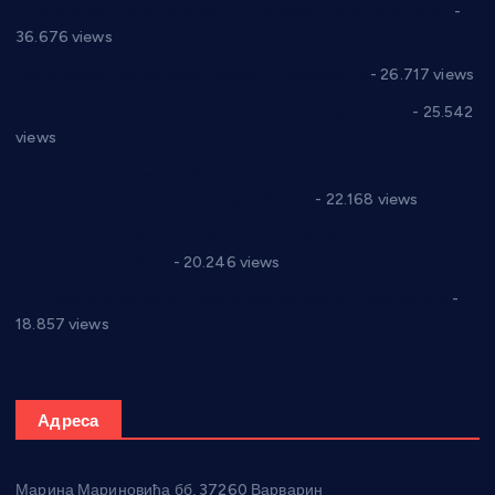
Планска искључења електричне енергије за 19.05.2021.
-
36.676 views
Реконструкција хотела “Плажа” у Варварину
- 26.717 views
Апел за помоћ породици Марковић из Варварина
- 25.542
views
Саопштење и демант Дома здравља “Др Властимир
Годић” на текст који кружи фејсбуком
- 22.168 views
Јелена Вујић-Обрадовић представник Александровца у
Парламенту Србије
- 20.246 views
Откривена илегална штампарија новца код Варварина
-
18.857 views
Адреса
Марина Мариновића бб, 37260 Варварин