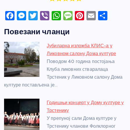
F
M
T
Vi
W
M
Pi
E
S
a
e
w
b
h
e
nt
m
h
Повезани чланци
c
ss
itt
er
at
ss
er
ail
ar
e
e
er
s
a
e
e
Јубиларна изложба КЛИС-а у
b
n
A
g
st
Ликовном салону Дома културе
o
g
p
e
Поводом 40 година постојања
o
er
p
Клуба ликовних стваралаца
Трстеник у Ликовном салону Дома
k
културе постављена је…
Годишњи концерт у Дому културе у
Трстенику
У препуној сали Дома културе у
Трстенику чланови Фолклорног