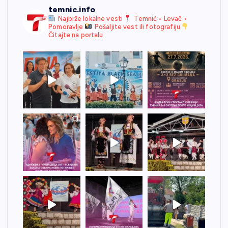
temnic.info
Najbrže lokalne vesti
Temnić • Levač •
Pomoravlje
Pošaljite vest ili fotografiju
Čitajte na portalu