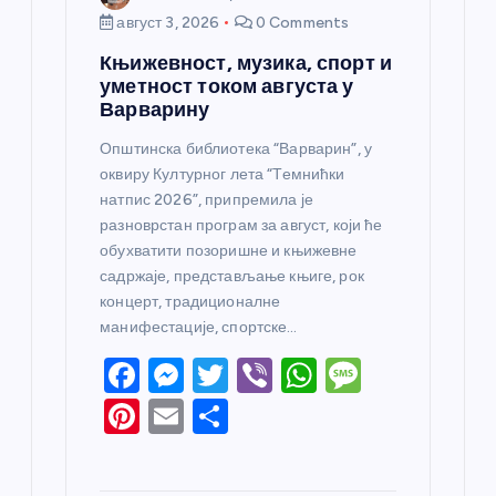
август 3, 2026
0 Comments
Књижевност, музика, спорт и
уметност током августа у
Варварину
Општинска библиотека “Варварин”, у
оквиру Културног лета “Темнићки
натпис 2026”, припремила је
разноврстан програм за август, који ће
обухватити позоришне и књижевне
садржаје, представљање књиге, рок
концерт, традиционалне
манифестације, спортске…
F
M
T
Vi
W
M
a
e
w
b
h
e
Pi
E
S
c
ss
itt
er
at
ss
nt
m
h
e
e
er
s
a
er
ail
ar