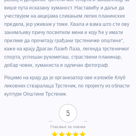
више пута исказану хуманост. Наставићу и даље да
учествујем на акцијама сликањем лепих планинских
предела, јер уживам у томе. Хвала и вама што сте ову
занимљиву причу посветили мени и коју ће у имати
прилике да прочитају грађани трстеничке општине”,
каже на крају Драган Лазић Лаза, легенда трстеничког
спорта, успешан рукометаш, страствени планинар,
добар човек, хуманиста и одличан фотограф.
Рецимо на крају да је организатор ове изложбе Клуб
ликовних стваралаца Трстеник, по пројекту из области
културе Општине Трстеник.
5
Гласање за чланке