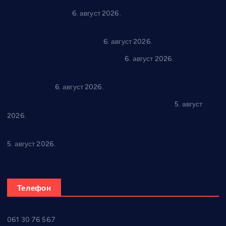
“Трстеник на Морави” од 10. до 16. августа: Богат програм
за све генерације
6. август 2026.
“Да се ради и гради по твом”: Трстеник улаже 4 милиона
динара у пројекте грађана
6. август 2026.
In memoriam: Тања Вилотијевић
6. август 2026.
Даница Петровић оживљава лик и дело Десанке
Максимовић
6. август 2026.
Александровац спреман за 61. “Жупску бербу”
5. август
2026.
Нова игралишта стижу у Бошњане, Доњи Катун и Парцане
5. август 2026.
Телефон
061 30 76 567