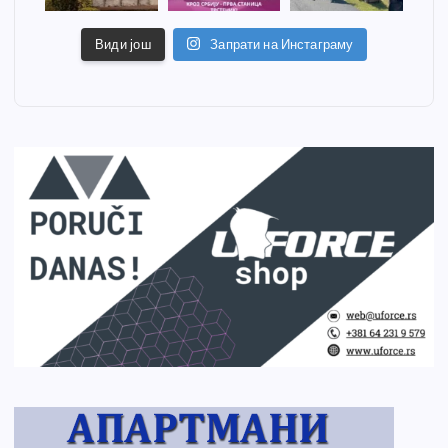
Види још
Запрати на Инстаграму