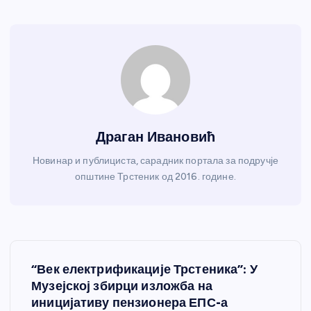
Драган Ивановић
Новинар и публициста, сарадник портала за подручје
општине Трстеник од 2016. године.
К
“Век електрификације Трстеника”: У
р
Музејској збирци изложба на
иницијативу пензионера ЕПС-а