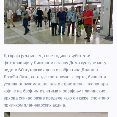
До краја јула месеца ове године љубитељи
фотографије у Ликовном салону Дома културе могу
видети 60 ауторских дела из објектива Драгана
Лазића Лазе, легенде трстеничког спорта, бившег и
успешног рукометаша, али и страственог планинара
који је на бројним излетима и освајању планинских
врхова сликао разне пределе како он каже, спонтано
приликом планинарских акција.