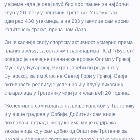
у време када је овај клуб био проглашен за најбољи
клуб у 20. веку у општини Трстеник. У њему сам
одиграо 430 утакмица, а на 233 утакмице сам носио
капитенску траку”, прича нам Лаза.
Он је касније своју спортску активност усмерио према
планинарењу, са осталим планинарима ПСД “Љуктен”
освајао је значајне планинске врхове Олимп у Грчкој,
Мусалу у Бугарској, Вихрен, трећи по реду врх у
Бугарској, затим Атос на Светој Гори у Грчкој. Своје
активности реализује успешно и у Клубу ликовних
стваралаца у Трстенику чији је и члан већ 20 година.
“Колективно сам излагао на више изложби у Трстенику
и у више градова у Србији. Добитник сам више
похвала и награда, међу којима ми је најдража
захвалница коју сам добио од Општине Трстеник за
развој и допринос трстеничког спорта и захвалницу за