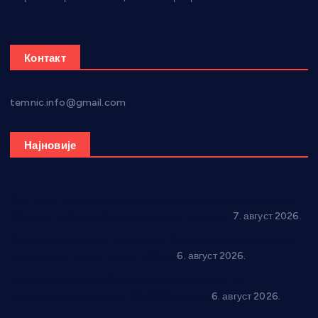
Контакт
temnic.info@gmail.com
Најновије
Општина Ћићевац наставља да подржава предузетнике:
10 нових субвенција за самозапошљавање
7. август 2026.
Вражогрнци чувају традицију: “Михољски сусрети села”
уз спортска надметања и забаву
6. август 2026.
Варварин подржао 25 нових предузетника: За
самозапошљавање по 380.000 динара
6. август 2026.