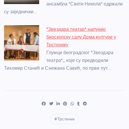
ансамбла "Свети Никола" одржали
су заједнички…
"Звездара театар" напунио
биоскопску салу Дома културе у
Трстенику
Глумци београдског "Звездара
театра",, које су предводили
Тихомир Станић и Снежана Савић, по први пут…
Трстеник