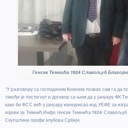
Генсек Темнића 1924 Славољуб Благојев
“У разговору са господином Кокезом позвао сам га да п
такође је постигнут и договор са њим да у јануару ФК Т
како би ФСС већ у јануару конкурисао код УЕФЕ за изгр
изјави за Темнић.Инфо генсек Темнића 1924 Славољуб 
Скупштина профи клубова Србије.