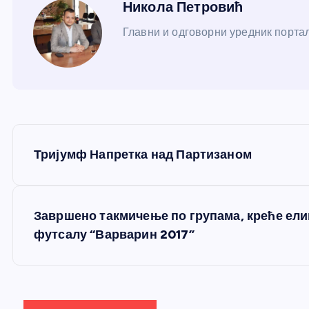
Никола Петровић
Главни и одговорни уредник портал
К
Тријумф Напретка над Партизаном
р
е
Завршено такмичење по групама, креће ел
футсалу “Варварин 2017”
т
а