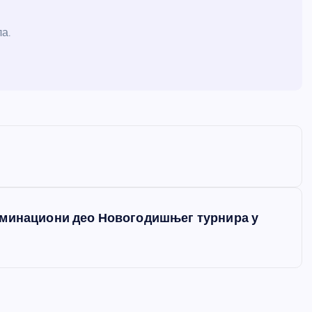
а.
иминациони део Новогодишњег турнира у