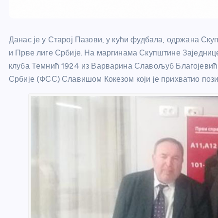
Данас је у Старој Пазови, у кући фудбала, одржана Ск
и Прве лиге Србије. На маргинама Скупштине Заједниц
клуба Темнић 1924 из Варварина Славољуб Благојевић 
Србије (ФСС) Славишом Кокезом који је прихватио пози