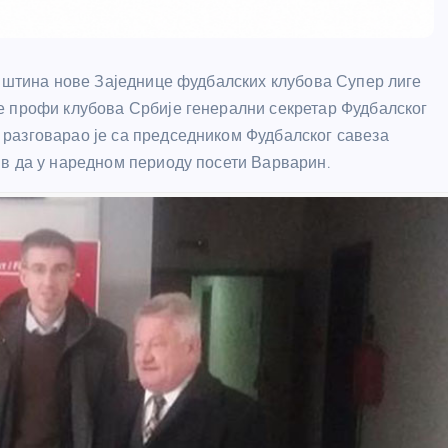
упштина нове Заједнице фудбалских клубова Супер лиге
е профи клубова Србије генерални секретар Фудбалског
разговарао је са председником Фудбалског савеза
в да у наредном периоду посети Варварин.