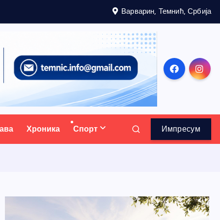
Варварин, Темнић, Србија
ава
Хроника
Спорт
Импресум