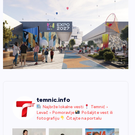
temnic.info
Najbrže lokalne vesti
Temnić •
Levač • Pomoravlje
Pošaljite vest ili
fotografiju
Čitajte na portalu