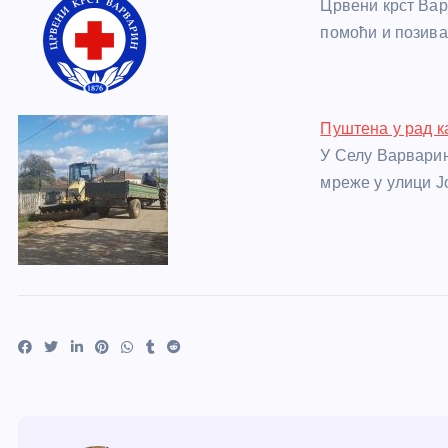
Црвени крст Вар
помоћи и позива
Пуштена у рад 
У Селу Варварин
мреже у улици Ј