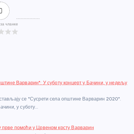
0
за чланке
пштине Варварин": У суботу концерт у Бачини, у недељу
стављају се "Сусрети села општине Варварин 2020".
ачини, у суботу…
 прве помоћи у Црвеном крсту Варварин