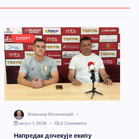
СПОРТ
Живомир Миленковић
август 1, 2026
0 Comments
Напредак дочекује екипу