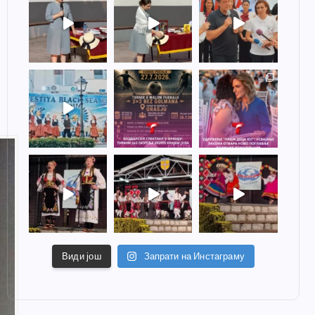
Види још
Запрати на Инстаграму