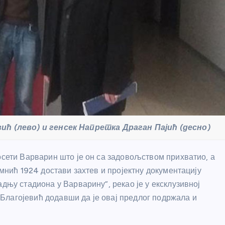
ић (лево) и генсек Напретка Драган Пајић (десно)
осети Варварин што је он са задовољством прихватио, а
емнић 1924 достави захтев и пројектну документацију
адњу стадиона у Варварину”, рекао је у ексклузивној
Благојевић додавши да је овај предлог подржала и