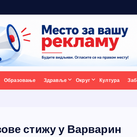
р
а
ативни портал
Образовање
Здравље
Округ
Култура
Заб
зове стижу у Варварин