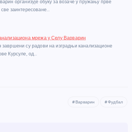
варин организује обуку за возаче у пружању прве
 све заинтересоване…
канализациона мрежа у Селу Варварин
 завршени су радови на изградњи канализационе
ове Курсуле, од…
Варварин
Фудбал