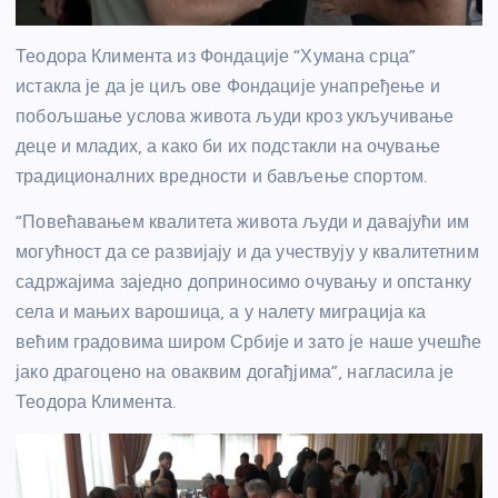
Теодора Климента из Фондације “Хумана срца”
истакла је да је циљ ове Фондације унапређење и
побољшање услова живота људи кроз укључивање
деце и младих, а како би их подстакли на очување
традиционалних вредности и бављење спортом.
“Повећавањем квалитета живота људи и давајући им
могућност да се развијају и да учествују у квалитетним
садржајима заједно доприносимо очувању и опстанку
села и мањих варошица, а у налету миграција ка
већим градовима широм Србије и зато је наше учешће
јако драгоцено на оваквим догађјима”, нагласила је
Теодора Климента.