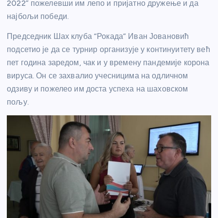
2022” пожелевши им лепо и пријатно дружење и да
најбољи победи.
Председник Шах клуба “Рокада” Иван Јовановић
подсетио је да се турнир организује у континуитету већ
пет година заредом, чак и у времену пандемије корона
вируса. Он се захвалио учесницима на одличном
одзиву и пожелео им доста успеха на шаховском
пољу.