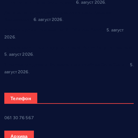
In memoriam: Тања Вилотијевић
6. август 2026.
Даница Петровић оживљава лик и дело Десанке
Максимовић
6. август 2026.
Александровац спреман за 61. “Жупску бербу”
5. август
2026.
Нова игралишта стижу у Бошњане, Доњи Катун и Парцане
5. август 2026.
У Ћићевцу одржана Конференција клубова Зоне “Запад”
5.
август 2026.
Телефон
061 30 76 567
Архива