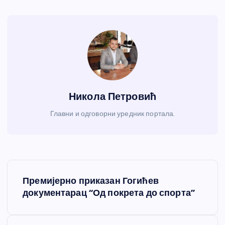
Никола Петровић
Главни и одговорни уредник портала.
К
Премијерно приказан Гогићев
р
документарац “Од покрета до спорта”
е