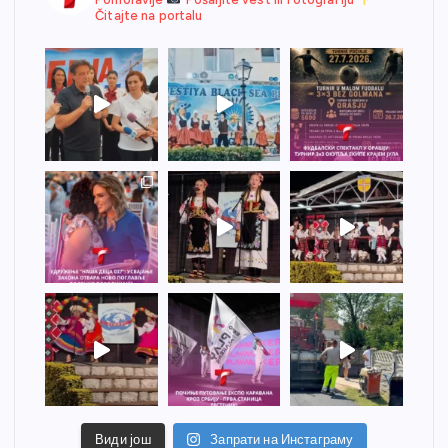
Čitajte na portalu
Види још
Запрати на Инстаграму