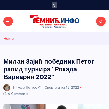
S
k
i
p
t
o
Темнићки
c
Home
o
n
информативн
t
e
Милан Зајић победник Петог
и портал
n
рапид турнира “Рокада
t
Варварин 2022”
Никола Петровић
Спорт
август 15, 2022
0 Comments