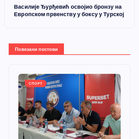
Василије Ђурђевић освојио бронзу на
т
Европском првенству у боксу у Турској
а
њ
Повезани постови
е
ч
л
СПОРТ
а
н
к