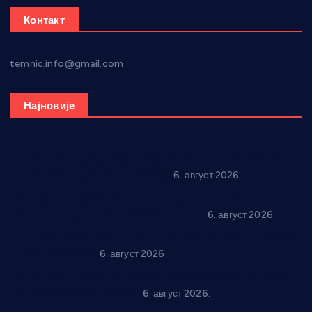
Контакт
temnic.info@gmail.com
Најновије
Вражогрнци чувају традицију: “Михољски сусрети села”
уз спортска надметања и забаву
6. август 2026.
Варварин подржао 25 нових предузетника: За
самозапошљавање по 380.000 динара
6. август 2026.
“Трстеник на Морави” од 10. до 16. августа: Богат програм
за све генерације
6. август 2026.
“Да се ради и гради по твом”: Трстеник улаже 4 милиона
динара у пројекте грађана
6. август 2026.