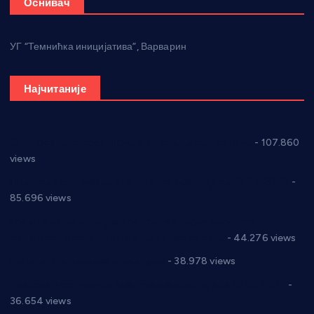
Оснивач
УГ “Темнићка иницијатива”, Варварин
Најчитаније
СНС: Осуда говора мржње и насиља над женама
- 107.860
views
Планска искључења електричне енергије за 27.07.2022.
-
85.696 views
Горан Макрагић директор, Ђорђе Бајић спортски
директор новог прволигаша из Варварина
- 44.276 views
Цене на крушевачким пијацама
- 38.978 views
Планска искључења електричне енергије за 19.05.2021.
-
36.654 views