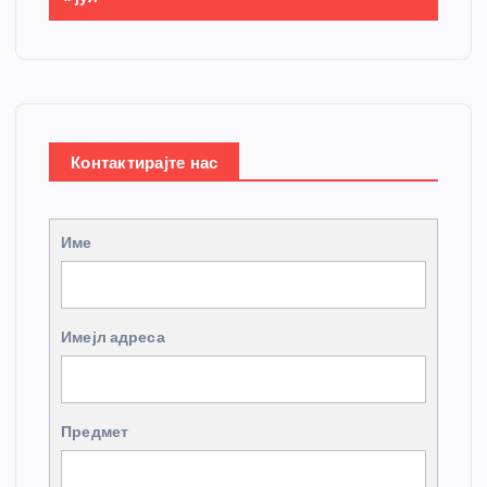
Контактирајте нас
Име
Имејл адреса
Предмет