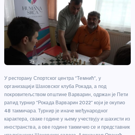
У ресторану Спортског центра “Темнић”, у
организацији Шаховског клуба Рокада, а под
покровитељством општине Варварин, одржан је Пети
рапид турнир “Рокада Варварин 2022” који је окупио
48 такмичара. Турнир је иначе међународног
карактера, сваке године у њему учествују и шахисти из
иностранства, а ове године такмичио се и представник