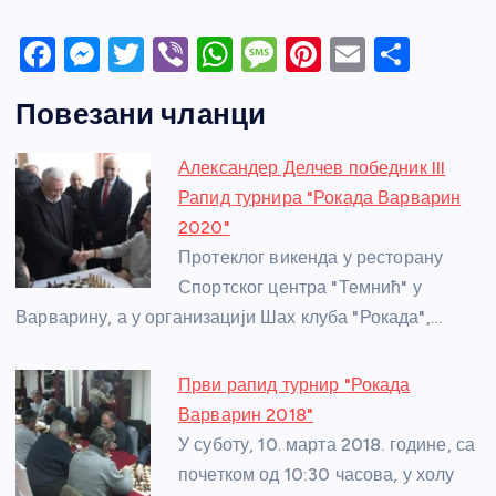
F
M
T
Vi
W
M
Pi
E
S
a
e
w
b
h
e
nt
m
h
Повезани чланци
c
ss
itt
er
at
ss
er
ail
ar
e
e
er
s
a
e
e
Александер Делчев победник III
b
n
A
g
st
Рапид турнира "Рокада Варварин
o
g
p
e
2020"
o
er
p
Протеклог викенда у ресторану
Спортског центра "Темнић" у
k
Варварину, а у организацији Шах клуба "Рокада",…
Први рапид турнир "Рокада
Варварин 2018"
У суботу, 10. марта 2018. године, са
почетком од 10:30 часова, у холу