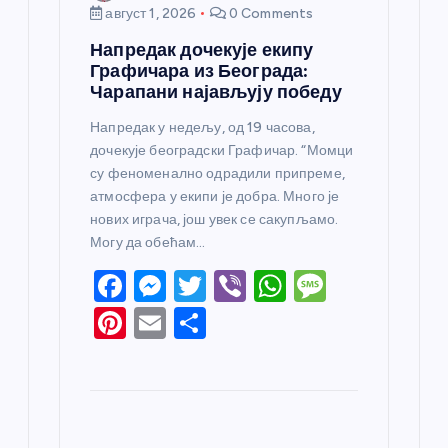
август 1, 2026
0 Comments
Напредак дочекује екипу
Графичара из Београда:
Чарапани најављују победу
Напредак у недељу, од 19 часова,
дочекује београдски Графичар. “Момци
су феноменално одрадили припреме,
атмосфера у екипи је добра. Много је
нових играча, још увек се сакупљамо.
Могу да обећам…
F
M
T
Vi
W
M
a
e
w
b
h
e
Pi
E
S
c
ss
itt
er
at
ss
nt
m
h
e
e
er
s
a
er
ail
ar
b
n
A
g
e
e
o
g
p
e