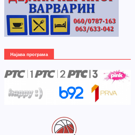
Најава програма