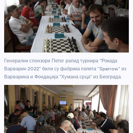
Генерални спонзори Петог рапид турнира “Рокада
Варварин 2022” били су фабрика пелета “Sparrow” из
Варварина и Фондација “Хумана срца” из Београда.