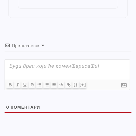
st
o
er
p
k
Претплати се
{}
[+]
0
КОМЕНТАРИ