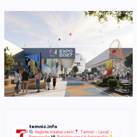
temnic.info
Najbrže lokalne vesti
Temnić • Levač •
Pomoravlje
Pošaljite vest ili fotografiju