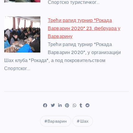
Спортско туристичког…
Трећи рапид турнир "Рокада
Варварин 2020" 23. фебруара у
Варварину
Трећи рапид турнир "Рокада
Варварин 2020", у организацији
Шах клуба "Рокада", а под покровитељством
Спортског…
Варварин
Шах