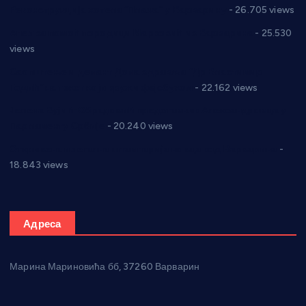
Реконструкција хотела “Плажа” у Варварину
- 26.705 views
Апел за помоћ породици Марковић из Варварина
- 25.530
views
Саопштење и демант Дома здравља “Др Властимир
Годић” на текст који кружи фејсбуком
- 22.162 views
Јелена Вујић-Обрадовић представник Александровца у
Парламенту Србије
- 20.240 views
Откривена илегална штампарија новца код Варварина
-
18.843 views
Адреса
Марина Мариновића бб, 37260 Варварин