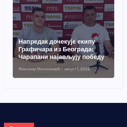
Спортски центар “Ћићевац”
добија савремени систем
грејања
Никола Петровић
јул 31, 2026