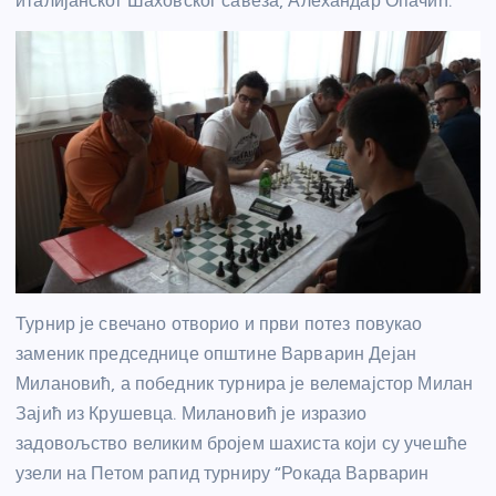
италијанског Шаховског савеза, Алехандар Опачић.
Турнир је свечано отворио и први потез повукао
заменик председнице општине Варварин Дејан
Милановић, а победник турнира је велемајстор Милан
Зајић из Крушевца. Милановић је изразио
задовољство великим бројем шахиста који су учешће
узели на Петом рапид турниру “Рокада Варварин