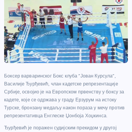
Боксер варваринског Бокс клуба “Јован Курсула”,
Василије Ђурђевић, члан кадетске репрезентације
Србије, освојио је на Европском првенству у боксу за
кадете, које се одржава у граду Ерзурум на истоку
Турске, бронзану медаљу након пораза у мечу против
репрезентативца Енглеске Џонбоја Хоџкинса.
Ђурђевић је поражен судијским прекидом у другој