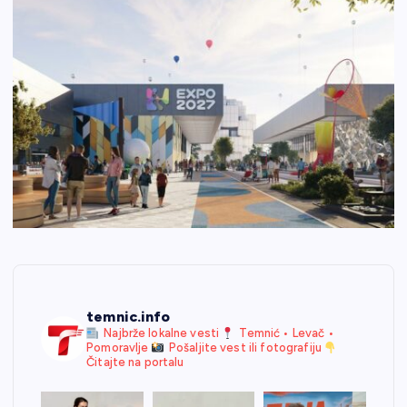
temnic.info
Najbrže lokalne vesti
Temnić • Levač •
Pomoravlje
Pošaljite vest ili fotografiju
Čitajte na portalu