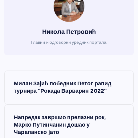
Никола Петровић
Главни и одговорни уредник портала.
К
Милан Зајић победник Петог рапид
р
турнира “Рокада Варварин 2022”
е
Напредак завршио прелазни рок,
т
Марко Путинчанин дошао у
Чарапанско јато