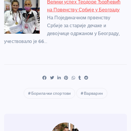
Велики успех Теодоре Ђорђевић
на Првенству Србије у Београду
На Појединачном првенству
Србије за старије дечаке и
девојчице одржаном у Београду,
учествовало је 66…
Борилачки спортови
Варварин