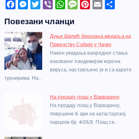
F
M
T
Vi
W
M
Pi
E
S
a
e
w
b
h
e
nt
m
h
Повезани чланци
c
ss
itt
er
at
ss
er
ail
ar
e
e
er
s
a
e
e
Дуњи Шелић бронзана медаља на
b
n
A
g
st
Првенству Србије у Чачку
o
g
p
e
Након укидања ванредног стања
o
er
p
изазваног пандемијом корона
вируса, настављено је и са карате
k
турнирима. На…
На продају плац у Варварину
На продају плац у Варварину,
површине 6 ари на катастарској
парцели бр. 405/2. Плац се…