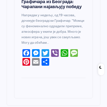
Графичара из Београда:
Чарапани најављују победу
Напредак у недељу, од 19 часова,
дочекује београдски Графичар. “Момци
су феноменално одрадили припреме,
атмосфера у екипи је добра. Много је
нових играча, још увек се сакупљамо.
Могу да обећам…
F
M
T
Vi
W
M
a
e
w
b
h
e
Pi
E
S
c
ss
itt
er
at
ss
nt
m
h
e
e
er
s
a
er
ail
ar
b
n
A
g
e
e
o
g
p
e
st
o
er
p
k