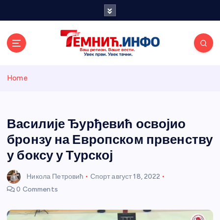
S
k
i
p
t
o
Темнићки
c
Home
o
n
информативн
t
e
Василије Ђурђевић освојио
и портал
n
бронзу на Европском првенству
t
у боксу у Турској
Никола Петровић
Спорт
август 18, 2022
0 Comments