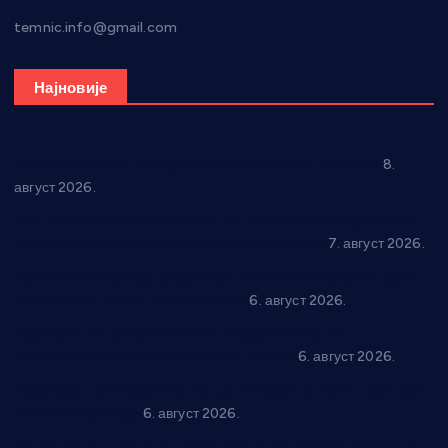
temnic.info@gmail.com
Најновије
“Долина Бачине” кренула у уређење кутка за младе
8.
август 2026.
Општина Ћићевац наставља да подржава предузетнике:
10 нових субвенција за самозапошљавање
7. август 2026.
Вражогрнци чувају традицију: “Михољски сусрети села”
уз спортска надметања и забаву
6. август 2026.
Варварин подржао 25 нових предузетника: За
самозапошљавање по 380.000 динара
6. август 2026.
“Трстеник на Морави” од 10. до 16. августа: Богат програм
за све генерације
6. август 2026.
“Да се ради и гради по твом”: Трстеник улаже 4 милиона