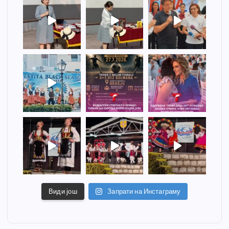
Види још
Запрати на Инстаграму