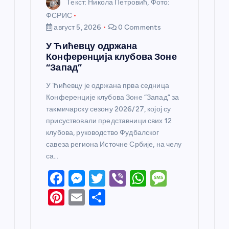
Текст: Никола Петровић, Фото:
ФСРИС
август 5, 2026
0 Comments
У Ћићевцу одржана
Конференција клубова Зоне
“Запад”
У Ћићевцу је одржана прва седница
Конференције клубова Зоне “Запад” за
такмичарску сезону 2026/27, којој су
присуствовали представници свих 12
клубова, руководство Фудбалског
савеза региона Источне Србије, на челу
са…
F
M
T
Vi
W
M
a
e
w
b
h
e
Pi
E
S
c
ss
itt
er
at
ss
nt
m
h
e
e
er
s
a