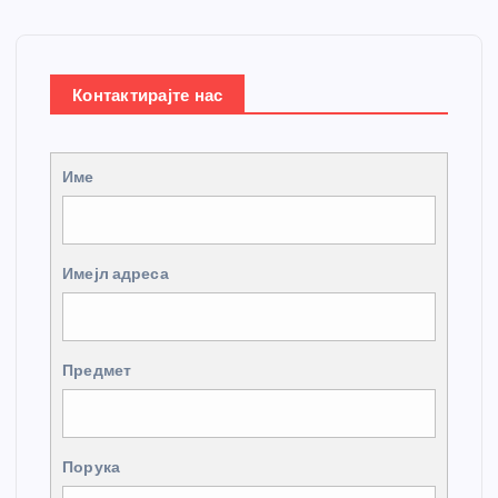
Контактирајте нас
Име
Имејл адреса
Предмет
Порука