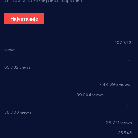
УГ “Темнићка иницијатива”, Варварин
Најчитаније
СНС: Осуда говора мржње и насиља над женама
- 107.872
views
Планска искључења електричне енергије за 27.07.2022.
-
85.732 views
Горан Макрагић директор, Ђорђе Бајић спортски
директор новог прволигаша из Варварина
- 44.296 views
Цене на крушевачким пијацама
- 39.004 views
Планска искључења електричне енергије за 19.05.2021.
-
36.700 views
Реконструкција хотела “Плажа” у Варварину
- 26.721 views
Апел за помоћ породици Марковић из Варварина
- 25.548