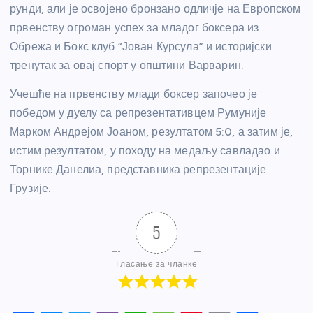
рунди, али је освојено бронзано одличје на Европском
првенству огроман успех за младог боксера из
Обрежа и Бокс клуб “Јован Курсула” и историјски
тренутак за овај спорт у општини Варварин.
Учешће на првенству млади боксер започео је
победом у дуелу са репрезентативцем Румуније
Марком Андрејом Јоаном, резултатом 5:0, а затим је,
истим резултатом, у походу на медаљу савладао и
Торнике Данелиа, представника репрезентације
Грузије.
5
Гласање за чланке