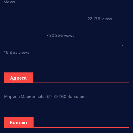
views
Саопштење и демант Дома здравља “Др Властимир
Годић” на текст који кружи фејсбуком
- 22.176 views
Јелена Вујић-Обрадовић представник Александровца у
Парламенту Србије
- 20.256 views
Откривена илегална штампарија новца код Варварина
-
18.863 views
Адреса
Марина Мариновића бб, 37260 Варварин
Контакт