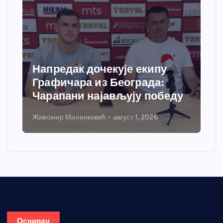
Напредак дочекује екипу
Графичара из Београда:
Чарапани најављују победу
Живомир Миленковић
август 1, 2026
Оснивач