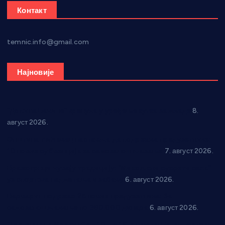
Контакт
temnic.info@gmail.com
Најновије
“Долина Бачине” кренула у уређење кутка за младе
8.
август 2026.
Општина Ћићевац наставља да подржава предузетнике:
10 нових субвенција за самозапошљавање
7. август 2026.
Вражогрнци чувају традицију: “Михољски сусрети села”
уз спортска надметања и забаву
6. август 2026.
Варварин подржао 25 нових предузетника: За
самозапошљавање по 380.000 динара
6. август 2026.
“Трстеник на Морави” од 10. до 16. августа: Богат програм