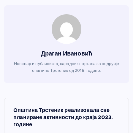
Драган Ивановић
Новинар и публициста, сарадник портала за подручје
општине Трстеник од 2016. године.
К
Општина Трстеник реализовала све
р
планиране активности до краја 2023.
године