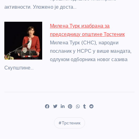
активности. Уложено је доста…
Милена Турк изабрана за
председницу општине Трстеник
Милена Турк (СНС), народни
посланик у НСРС у више мандата,
одлуком одборника новог сазива
Скупштине…
Трстеник