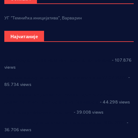
УГ “Темнићка иницијатива”, Варварин
Најчитаније
СНС: Осуда говора мржње и насиља над женама
- 107.876
views
Планска искључења електричне енергије за 27.07.2022.
-
85.734 views
Горан Макрагић директор, Ђорђе Бајић спортски
директор новог прволигаша из Варварина
- 44.298 views
Цене на крушевачким пијацама
- 39.008 views
Планска искључења електричне енергије за 19.05.2021.
-
36.706 views