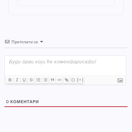
o
er
p
k
Претплати се
{}
[+]
0
КОМЕНТАРИ