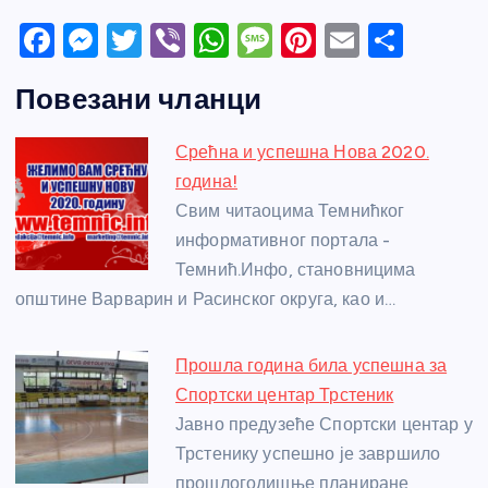
F
M
T
Vi
W
M
Pi
E
S
a
e
w
b
h
e
nt
m
h
Повезани чланци
c
ss
itt
er
at
ss
er
ail
ar
e
e
er
s
a
e
e
Срећна и успешна Нова 2020.
b
n
A
g
st
година!
o
g
p
e
Свим читаоцима Темнићког
o
er
p
информативног портала -
Темнић.Инфо, становницима
k
општине Варварин и Расинског округа, као и…
Прошла година била успешна за
Спортски центар Трстеник
Јавно предузеће Спортски центар у
Трстенику успешно је завршило
прошлогодишње планиране