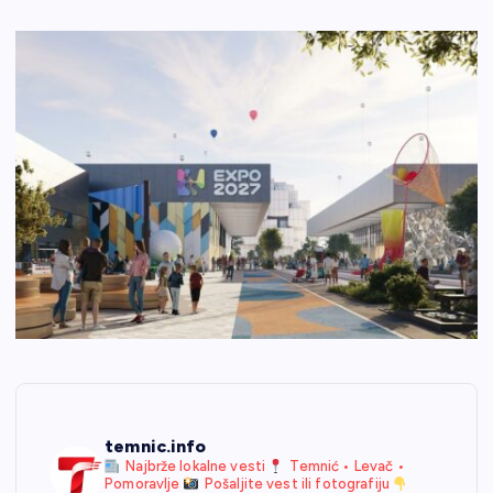
temnic.info
Najbrže lokalne vesti
Temnić • Levač •
Pomoravlje
Pošaljite vest ili fotografiju