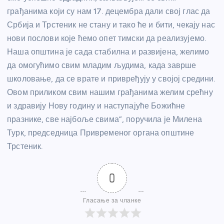
грађанима који су нам 17. децембра дали свој глас да
Србија и Трстеник не стану и тако ће и бити, чекају нас
нови послови које ћемо опет тимски да реализујемо.
Наша општина је сада стабилна и развијена, желимо
да омогућимо свим младим људима, када заврше
школовање, да се врате и привређују у својој средини.
Овом приликом свим нашим грађанима желим срећну
и здравију Нову годину и наступајуће Божићне
празнике, све најбоље свима”, поручила је Милена
Турк, председница Привременог органа општине
Трстеник.
0
Гласање за чланке