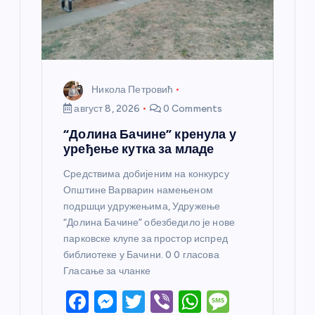
а
Никола Петровић
август 8, 2026
0 Comments
“Долина Бачине” кренула у
уређење кутка за младе
Средствима добијеним на конкурсу
Општине Варварин намењеном
подршци удружењима, Удружење
“Долина Бачине” обезбедило је нове
парковске клупе за простор испред
библиотеке у Бачини. 0 0 гласова
Гласање за чланке
F
M
T
Vi
W
M