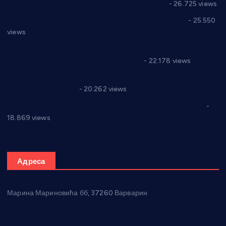
Реконструкција хотела “Плажа” у Варварину
- 26.725 views
Апел за помоћ породици Марковић из Варварина
- 25.550
views
Саопштење и демант Дома здравља “Др Властимир
Годић” на текст који кружи фејсбуком
- 22.178 views
Јелена Вујић-Обрадовић представник Александровца у
Парламенту Србије
- 20.262 views
Откривена илегална штампарија новца код Варварина
-
18.869 views
Адреса
Марина Мариновића бб, 37260 Варварин