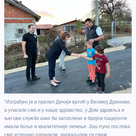
“Изграђен је и прелеп Дечији вртић у Великој Дренови,
а улагали смо и у наше здравство, у Дом здравља и
његове службе како би запослени и бројни пацијенти
имали боље и квалитетније лечење. Још пуно послова
смо успешно одрадили, захваљујем се свим