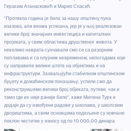
Герасим Атанасковић и Марио Спасић.
“Протекла година је била за нашу општину пуна
изазова, али веома успешна, јер је у њој реализован
велики број значајних инвестиција и капиталних
пројеката, у свим областима друштвеног живота. У
неколико наврата суочавали смо се са разорним
поплавама и са олујним невременом, непогодама које
су направиле велике штете на објектима и на
инфраструктури. Захваљујући стабилном општинском
буџету и домаћинском понашању, успели смо да
реконструишемо велики број објеката, путеве, чак и
тамо где их није раније било”, каже Милена Турк и
додаје да су извођени радови у школама, у школским
двориштима, а свим основцима подељене су новчане
поклон честитке у износу од по 10.000,00 динара.