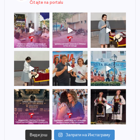
Čitajte na portalu
Види још
Запрати на Инстаграму