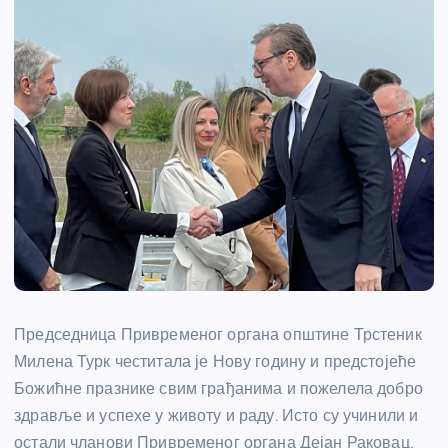
Председница Привременог органа општине Трстеник
Милена Турк честитала је Нову годину и предстојеће
Божићне празнике свим грађанима и пожелела добро
здравље и успехе у животу и раду. Исто су учинили и
остали чланови Привременог органа Дејан Раковац,