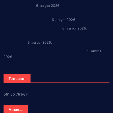
за све генерације
6. август 2026.
“Да се ради и гради по твом”: Трстеник улаже 4 милиона
динара у пројекте грађана
6. август 2026.
In memoriam: Тања Вилотијевић
6. август 2026.
Даница Петровић оживљава лик и дело Десанке
Максимовић
6. август 2026.
Александровац спреман за 61. “Жупску бербу”
5. август
2026.
Телефон
061 30 76 567
Архива