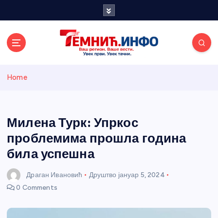
S
k
i
p
t
o
Темнићки
c
Home
o
n
информативн
t
e
Милена Турк: Упркос
и портал
n
проблемима прошла година
t
била успешна
Драган Ивановић
Друштво
јануар 5, 2024
0 Comments