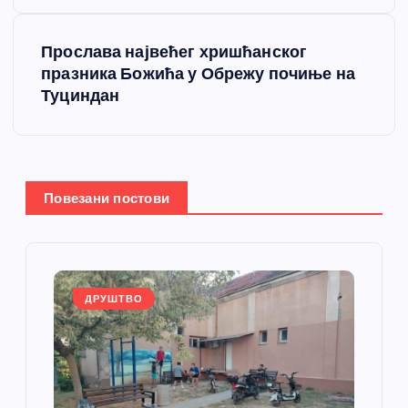
е
т
Прослава највећег хришћанског
празника Божића у Обрежу почиње на
а
Туциндан
њ
е
Повезани постови
ч
л
а
ДРУШТВО
н
к