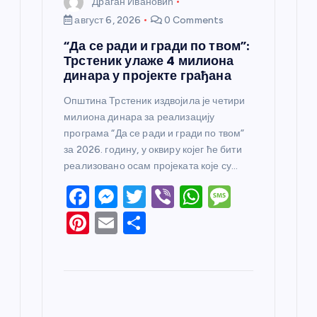
Драган Ивановић
август 6, 2026
0 Comments
“Да се ради и гради по твом”:
Трстеник улаже 4 милиона
динара у пројекте грађана
Општина Трстеник издвојила је четири
милиона динара за реализацију
програма “Да се ради и гради по твом”
за 2026. годину, у оквиру којег ће бити
реализовано осам пројеката које су…
F
M
T
Vi
W
M
a
e
w
b
h
e
Pi
E
S
c
ss
itt
er
at
ss
nt
m
h
e
e
er
s
a
er
ail
ar
b
n
A
g
e
e
o
g
p
e
st