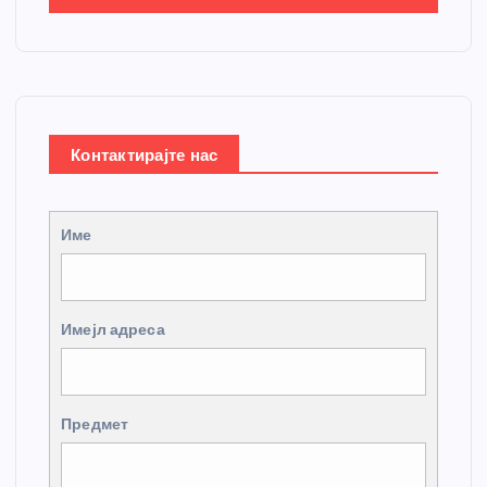
Контактирајте нас
Име
Имејл адреса
Предмет