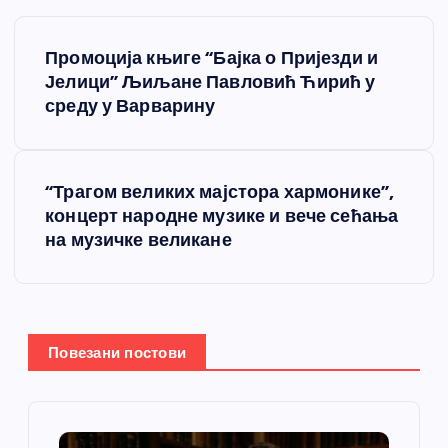
К
Промоција књиге “Бајка о Пријезди и
р
Јелици” Љиљане Павловић Ћирић у
среду у Варварину
е
т
“Трагом великих мајстора хармонике”,
концерт народне музике и вече сећања
а
на музичке великане
њ
е
Повезани постови
ч
л