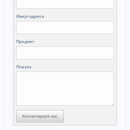
Имејл адреса
Предмет
Порука
Контактирајте нас