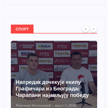
СПОРТ
Спортски центар “Ћићевац”
добија савремени систем
у
грејања
Никола Петровић
јул 31, 2026