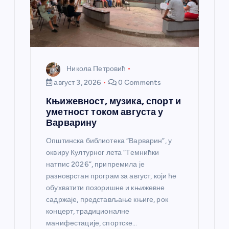
Никола Петровић
август 3, 2026
0 Comments
Књижевност, музика, спорт и
уметност током августа у
Варварину
Општинска библиотека “Варварин”, у
оквиру Културног лета “Темнићки
натпис 2026”, припремила је
разноврстан програм за август, који ће
обухватити позоришне и књижевне
садржаје, представљање књиге, рок
концерт, традиционалне
манифестације, спортске…