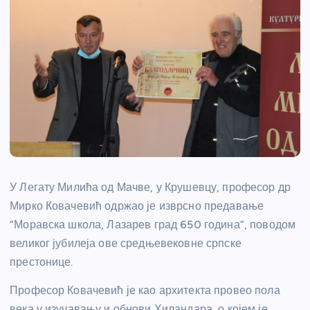
У Легату Милића од Мачве, у Крушевцу, професор др
Мирко Ковачевић одржао је изврсно предавање
“Моравска школа, Лазарев град 650 година”, поводом
великог јубилеја ове средњевековне српске
престонице.
Професор Ковачевић је као архитекта провео пола
века у изучавању и обнови Хиландара, о којем је