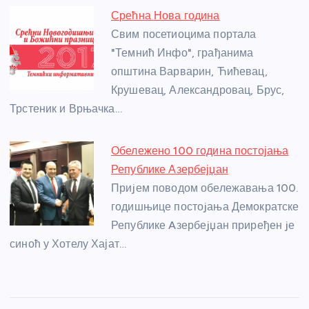
Срећна Нова година
Свим посетиоцима портала
"Темнић Инфо", грађанима
општина Варварин, Ћићевац,
Крушевац, Александровац, Брус,
Трстеник и Врњачка…
Обележено 100 година постојања
Републике Азербејџан
Приjем поводом обележавања 100.
годишњице постоjања Демократске
Републике Aзербеjџан приређен jе
синоћ у Хотелу Хајат…