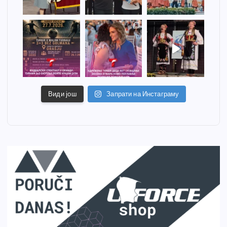
Види још
Запрати на Инстаграму