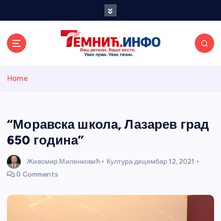
S
k
i
p
t
o
Темнићки
c
Home
o
n
информативн
t
e
“Моравска школа, Лазарев град
и портал
n
650 година”
t
Живомир Миленковић
Култура
децембар 12, 2021
0 Comments