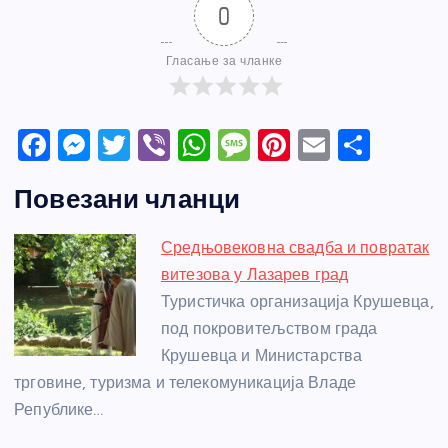
0
Гласање за чланке
F
M
T
Vi
W
M
Pi
E
S
a
e
w
b
h
e
nt
m
h
Повезани чланци
c
ss
itt
er
at
ss
er
ail
ar
e
e
er
s
a
e
e
Средњовековна свадба и повратак
b
n
A
g
st
витезова у Лазарев град
o
g
p
e
Туристичка организација Крушевца,
o
er
p
под покровитељством града
Крушевца и Министарства
k
трговине, туризма и телекомуникација Владе
Републике…