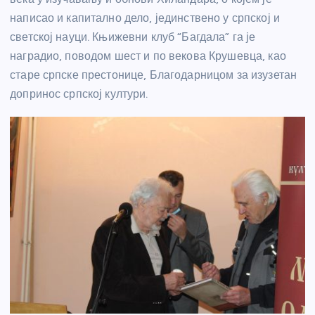
написао и капитално дело, јединствено у српској и
светској науци. Књижевни клуб “Багдала” га је
наградио, поводом шест и по векова Крушевца, као
старе српске престонице, Благодарницом за изузетан
допринос српској култури.