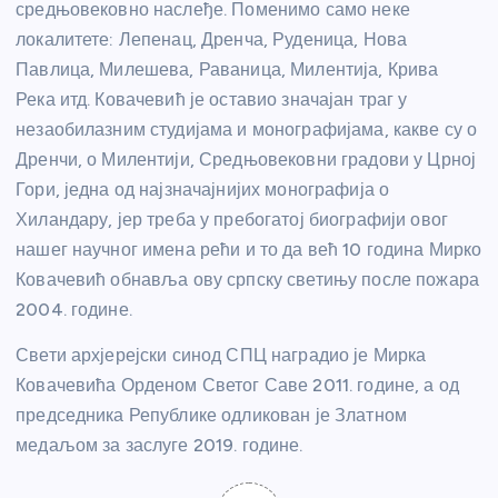
средњовековно наслеђе. Поменимо само неке
локалитете: Лепенац, Дренча, Руденица, Нова
Павлица, Милешева, Раваница, Милентија, Крива
Река итд. Ковачевић је оставио значајан траг у
незаобилазним студијама и монографијама, какве су о
Дренчи, о Милентији, Средњовековни градови у Црној
Гори, једна од најзначајнијих монографија о
Хиландару, јер треба у пребогатој биографији овог
нашег научног имена рећи и то да већ 10 година Мирко
Ковачевић обнавља ову српску светињу после пожара
2004. године.
Свети архјерејски синод СПЦ наградио је Мирка
Ковачевића Орденом Светог Саве 2011. године, а од
председника Републике одликован је Златном
медаљом за заслуге 2019. године.