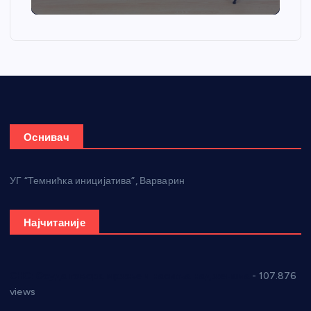
Оснивач
УГ “Темнићка иницијатива”, Варварин
Најчитаније
СНС: Осуда говора мржње и насиља над женама
- 107.876
views