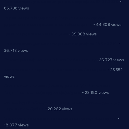
Планска искључења електричне енергије за 27.07.2022.
-
85.738 views
Горан Макрагић директор, Ђорђе Бајић спортски
директор новог прволигаша из Варварина
- 44.308 views
Цене на крушевачким пијацама
- 39.008 views
Планска искључења електричне енергије за 19.05.2021.
-
36.712 views
Реконструкција хотела “Плажа” у Варварину
- 26.727 views
Апел за помоћ породици Марковић из Варварина
- 25.552
views
Саопштење и демант Дома здравља “Др Властимир
Годић” на текст који кружи фејсбуком
- 22.180 views
Јелена Вујић-Обрадовић представник Александровца у
Парламенту Србије
- 20.262 views
Откривена илегална штампарија новца код Варварина
-
18.877 views