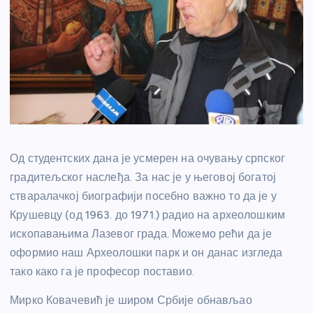
Од студентских дана је усмерен на очувању српског
градитељског наслеђа. За нас је у његовој богатој
стваралачкој биографији посебно важно то да је у
Крушевцу (од 1963. до 1971.) радио на археолошким
ископавањима Лазевог града. Можемо рећи да је
оформио наш Археолошки парк и он данас изгледа
тако како га је професор поставио.
Мирко Ковачевић је широм Србије обнављао