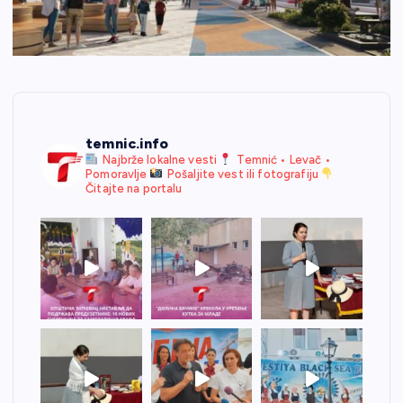
temnic.info
Najbrže lokalne vesti
Temnić • Levač •
Pomoravlje
Pošaljite vest ili fotografiju
Čitajte na portalu