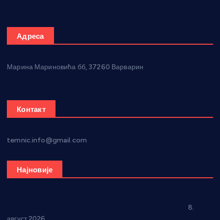
Адреса
Марина Мариновића бб, 37260 Варварин
Контакт
temnic.info@gmail.com
Најновије
“Долина Бачине” кренула у уређење кутка за младе
8.
август 2026.