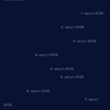
Општина Ћићевац наставља да подржава предузетнике:
10 нових субвенција за самозапошљавање
7. август 2026.
Вражогрнци чувају традицију: “Михољски сусрети села”
уз спортска надметања и забаву
6. август 2026.
Варварин подржао 25 нових предузетника: За
самозапошљавање по 380.000 динара
6. август 2026.
“Трстеник на Морави” од 10. до 16. августа: Богат програм
за све генерације
6. август 2026.
“Да се ради и гради по твом”: Трстеник улаже 4 милиона
динара у пројекте грађана
6. август 2026.
In memoriam: Тања Вилотијевић
6. август 2026.
Даница Петровић оживљава лик и дело Десанке
Максимовић
6. август 2026.
Александровац спреман за 61. “Жупску бербу”
5. август
2026.