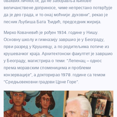
оваквих личности, да не заборавља њихове
величанствене доприносе, чиме непрестано потврђује
да је део града, и то онај моћнији: духовни”, рекао је
песник Љубиша Бата Ђидић, председник жирија.
Мирко Ковачевић је рођен 1934. године у Нишу.
Основну школу и гимназију завршио је у Београду,
први разред у Крушевцу, а по родитељима потиче из
крушевачког краја. Архитектонски факултет је завршио
у Београду, магистрира о теми: “Лепенац – однос
према моравским споменицима и проблеми
конзервације”, а докторирао 1978. године са темом
“Средњовековни градови Црне Горе”.