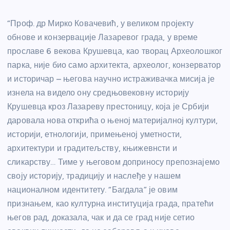
“Проф. др Мирко Ковачевић, у великом пројекту
обнове и конзервације Лазаревог града, у време
прославе 6 векова Крушевца, као творац Археолошког
парка, није био само архитекта, археолог, конзерватор
и историчар – његова научно истраживачка мисија је
изнела на видело ону средњовековну историју
Крушевца кроз Лазареву престоницу, која је Србији
даровала нова открића о њеној материјалној култури,
историји, етнологији, примењеној уметности,
архитектури и градитељству, књижевнсти и
сликарству… Тиме у његовом доприносу препознајемо
своју историју, традицију и наслеђе у нашем
националном идентитету. “Багдала” је овим
признањем, као културна институција града, пратећи
његов рад, доказала, чак и да се град није сетио