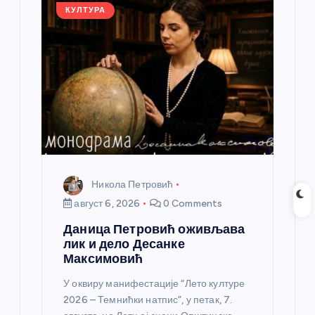
а
КУЛТУРА
н
к
а
Никола Петровић
август 6, 2026
0 Comments
Даница Петровић оживљава
лик и дело Десанке
Максимовић
У оквиру манифестације “Лето културе
2026 – Темнићки натпис”, у петак, 7.