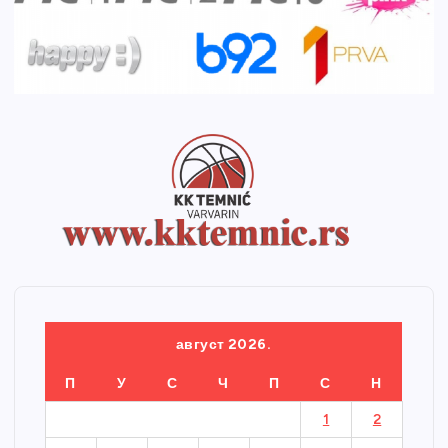
август 2026.
П
У
С
Ч
П
С
Н
1
2