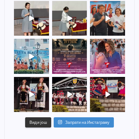
Види још
Запрати на Инстаграму