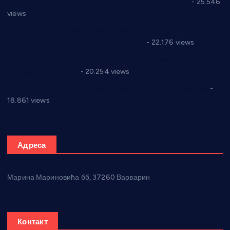
Апел за помоћ породици Марковић из Варварина
- 25.546
views
Саопштење и демант Дома здравља “Др Властимир
Годић” на текст који кружи фејсбуком
- 22.176 views
Јелена Вујић-Обрадовић представник Александровца у
Парламенту Србије
- 20.254 views
Откривена илегална штампарија новца код Варварина
-
18.861 views
Адреса
Марина Мариновића бб, 37260 Варварин
Контакт