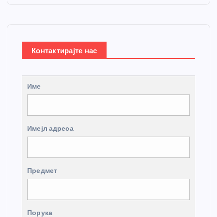
Контактирајте нас
Име
Имејл адреса
Предмет
Порука