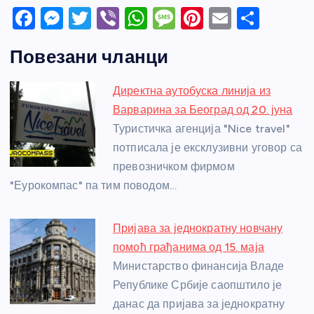
F
M
T
Vi
W
M
Pi
E
S
a
e
w
b
h
e
nt
m
h
Повезани чланци
c
ss
itt
er
at
ss
er
ail
ar
e
e
er
s
a
e
e
Директна аутобуска линија из
b
n
A
g
st
Варварина за Београд од 20. јуна
o
g
p
e
Туристичка агенција "Nice travel"
o
er
p
потписала је ексклузивни уговор са
превозничком фирмом
k
"Еурокомпас" па тим поводом…
Пријава за једнократну новчану
помоћ грађанима од 15. маја
Министарство финансија Владе
Републике Србије саопштило је
данас да пријава за једнократну