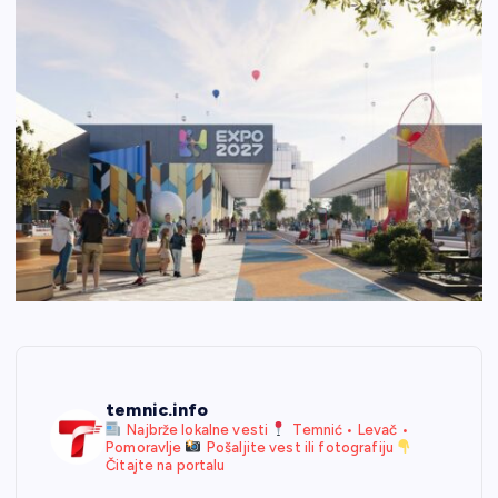
temnic.info
Najbrže lokalne vesti
Temnić • Levač •
Pomoravlje
Pošaljite vest ili fotografiju
Čitajte na portalu