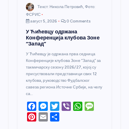
Текст: Никола Петровић, Фото:
ФСРИС
август 5, 2026
0 Comments
У Ћићевцу одржана
Конференција клубова Зоне
“Запад”
У Ћићевцу је одржана прва седница
Конференције клубова Зоне “Запад” за
такмичарску сезону 2026/27, којој су
присуствовали представници свих 12
клубова, руководство Фудбалског
савеза региона Источне Србије, на челу
са…
F
M
T
Vi
W
M
a
e
w
b
h
e
Pi
E
S
c
ss
itt
er
at
ss
nt
m
h