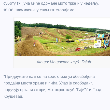
суботу 17. јуна биће одржане мото трке и у недељу,
18.06. такмичење у свим категоријама.
Фото: Мотокрос клуб “Гајић”
“Придружите нам се на крос стази уз обезбеђена
продајна места хране и пића. Улаз је слободан”,
поручују организатори, Мотокрос клуб “Гајић” и Град
Крушевац.