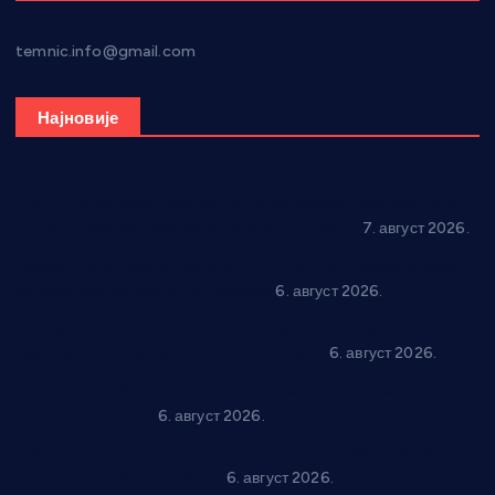
temnic.info@gmail.com
Најновије
Општина Ћићевац наставља да подржава предузетнике:
10 нових субвенција за самозапошљавање
7. август 2026.
Вражогрнци чувају традицију: “Михољски сусрети села”
уз спортска надметања и забаву
6. август 2026.
Варварин подржао 25 нових предузетника: За
самозапошљавање по 380.000 динара
6. август 2026.
“Трстеник на Морави” од 10. до 16. августа: Богат програм
за све генерације
6. август 2026.
“Да се ради и гради по твом”: Трстеник улаже 4 милиона
динара у пројекте грађана
6. август 2026.