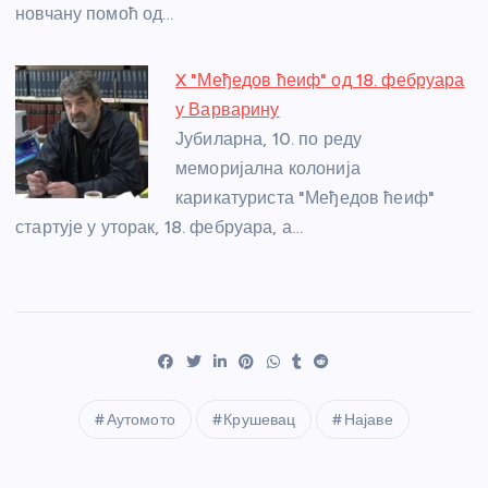
новчану помоћ од…
X "Међедов ћеиф" од 18. фебруара
у Варварину
Јубиларна, 10. по реду
меморијална колонија
карикатуриста "Међедов ћеиф"
стартује у уторак, 18. фебруара, а…
Аутомото
Крушевац
Најаве