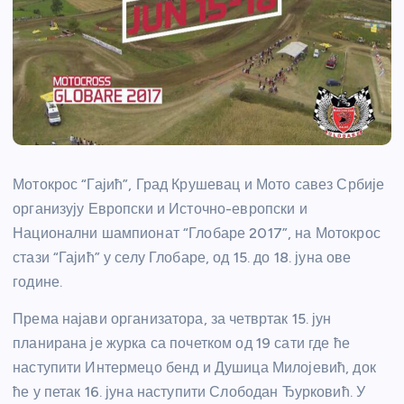
Мотокрос “Гајић”, Град Крушевац и Мото савез Србије
организују Европски и Источно-европски и
Национални шампионат “Глобаре 2017”, на Мотокрос
стази “Гајић” у селу Глобаре, од 15. до 18. јуна ове
године.
Према најави организатора, за четвртак 15. јун
планирана је журка са почетком од 19 сати где ће
наступити Интермецо бенд и Душица Милојевић, док
ће у петак 16. јуна наступити Слободан Ђурковић. У