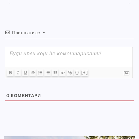
k
Претплати се
{}
[+]
0
КОМЕНТАРИ