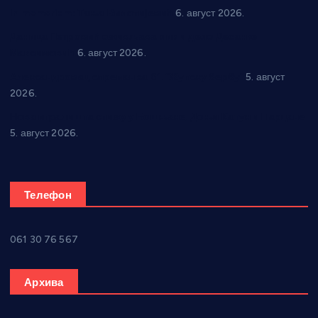
In memoriam: Тања Вилотијевић
6. август 2026.
Даница Петровић оживљава лик и дело Десанке
Максимовић
6. август 2026.
Александровац спреман за 61. “Жупску бербу”
5. август
2026.
Нова игралишта стижу у Бошњане, Доњи Катун и Парцане
5. август 2026.
Телефон
061 30 76 567
Архива