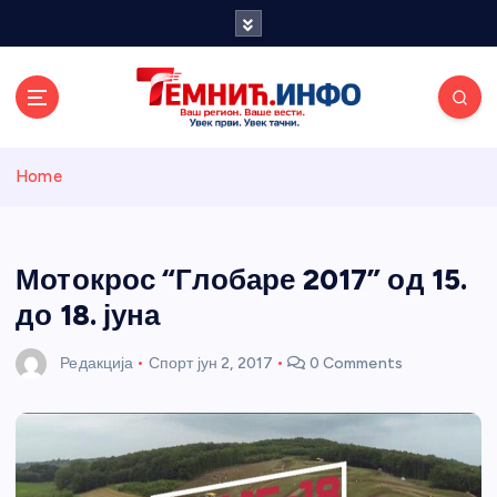
S
k
i
p
t
o
Темнићки
c
Home
o
n
информативн
t
e
Мотокрос “Глобаре 2017” од 15.
и портал
n
до 18. јуна
t
Редакција
Спорт
јун 2, 2017
0 Comments