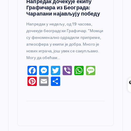
Напредак дочекује екипу
Графичара из Београда:
Чарапани најављују победу
Напредак у недељу, од 19 часова,
дочекује београдски Графичар. “Момци
су феноменално одрадили припреме,
атмосфера у екипи је добра. Много је
нових играча, још увек се сакупљамо.
Могу да обећам…
F
M
T
Vi
W
M
a
e
w
b
h
e
Pi
E
S
c
ss
itt
er
at
ss
nt
m
h
e
e
er
s
a
er
ail
ar
b
n
A
g
e
e
o
g
p
e
st
o
er
p