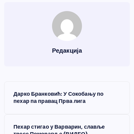
Редакција
К
Дарко Бранковић: У Сокобању по
р
пехар па правац Прва лига
е
Пехар стигао у Варварин, славље
т