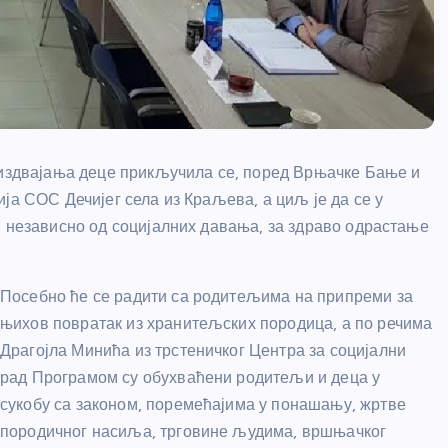
 издвајања деце прикључила се, поред Врњачке Бање и
ја СОС Дечијег села из Краљева, а циљ је да се у
, независно од социјалних давања, за здраво одрастање
Посебно ће се радити са родитељима на припреми за
њихов повратак из хранитељских породица, а по речима
Драгојла Минића из трстеничког Центра за социјални
рад Програмом су обухваћени родитељи и деца у
сукобу са законом, поремећајима у понашању, жртве
породичног насиља, трговине људима, вршњачког