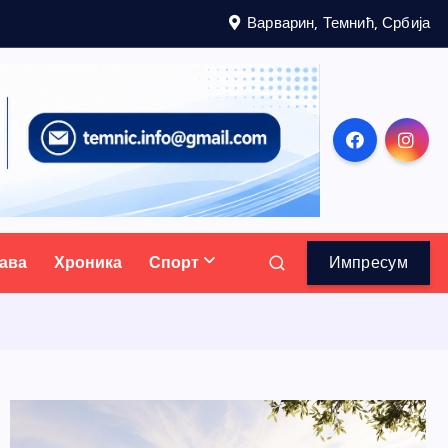
Варварин, Темнић, Србија
ава
Хроника
Спорт
Импресум