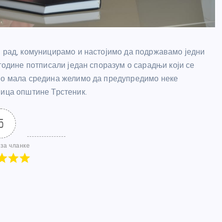
и рад, комуницирамо и настојимо да подржавамо једни
 године потписали један споразум о сарадњи који се
смо мала средина желимо да предупредимо неке
ница општине Трстеник.
5
за чланке