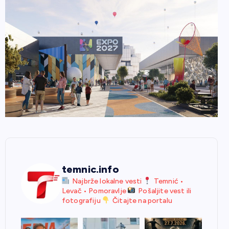
temnic.info
Najbrže lokalne vesti
Temnić •
Levač • Pomoravlje
Pošaljite vest ili
fotografiju
Čitajte na portalu