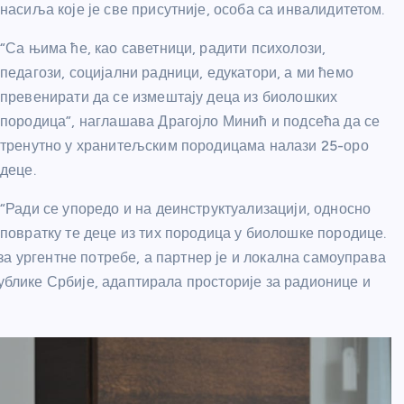
насиља које је све присутније, особа са инвалидитетом.
“Са њима ће, као саветници, радити психолози,
педагози, социјални радници, едукатори, а ми ћемо
превенирати да се измештају деца из биолошких
породица”, наглашава Драгојло Минић и подсећа да се
тренутно у хранитељским породицама налази 25-оро
деце.
“Ради се упоредо и на деинструктуализацији, односно
повратку те деце из тих породица у биолошке породице.
а ургентне потребе, а партнер је и локална самоуправа
публике Србије, адаптирала просторије за радионице и