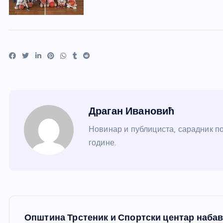
Драган Ивановић
Новинар и публициста, сарадник по
године.
К
Општина Трстеник и Спортски центар набав