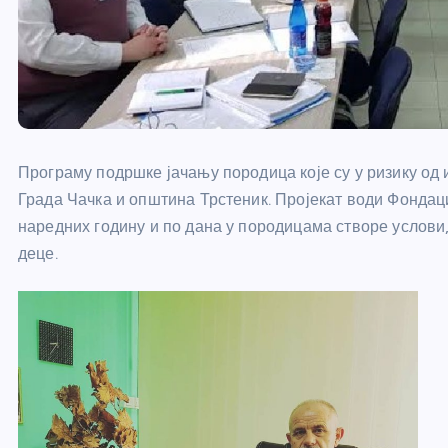
Програму подршке јачању породица које су у ризику од
Града Чачка и општина Трстеник. Пројекат води Фондаци
наредних годину и по дана у породицама створе услови
деце.