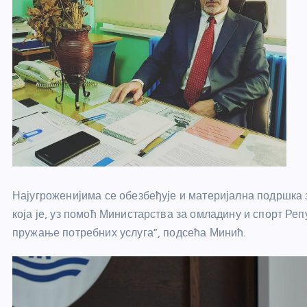
Најугроженијима се обезбеђује и материјална подршка з
која је, уз помоћ Министарства за омладину и спорт Ре
пружање потребних услуга”, подсећа Минић.