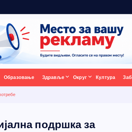
ативни портал
Образовање
Здравље
Округ
Култура
Заб
потребе
ијална подршка за