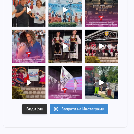
Види још
Запрати на Инстаграму