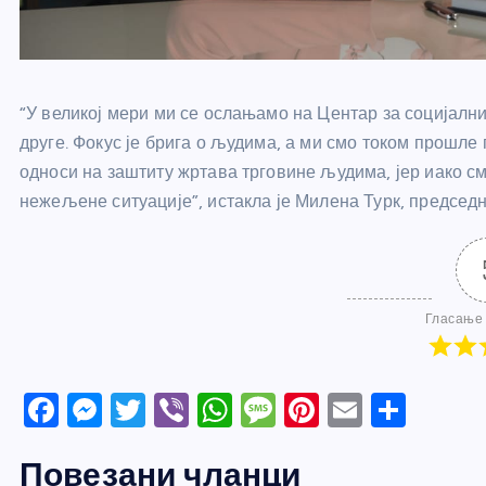
“У великој мери ми се ослањамо на Центар за социјалн
друге. Фокус је брига о људима, а ми смо током прошле
односи на заштиту жртава трговине људима, јер иако 
нежељене ситуације”, истакла је Милена Турк, председ
Гласање 
F
M
T
Vi
W
M
Pi
E
S
a
e
w
b
h
e
nt
m
h
Повезани чланци
c
ss
itt
er
at
ss
er
ail
ar