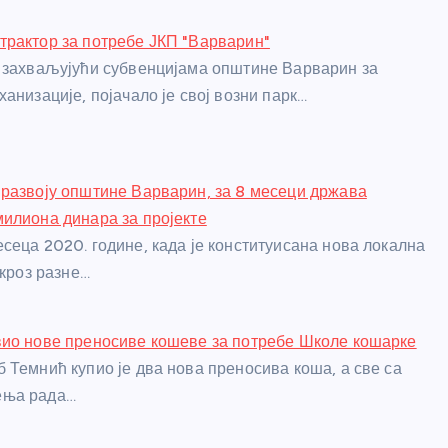
рактор за потребе ЈКП "Варварин"
 захваљујући субвенцијама општине Варварин за
анизације, појачало је свој возни парк…
развоју општине Варварин, за 8 месеци држава
илиона динара за пројекте
сеца 2020. године, када је конституисана нова локална
 кроз разне…
ио нове преносиве кошеве за потребе Школе кошарке
 Темнић купио је два нова преносива коша, а све са
ења рада…