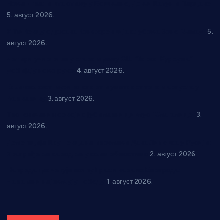
Нова игралишта стижу у Бошњане, Доњи Катун и Парцане
5. август 2026.
У Ћићевцу одржана Конференција клубова Зоне “Запад”
5.
август 2026.
Четири учионице у старом делу ОШ “Јован Курсула”
добијају ново рухо
4. август 2026.
Књижевност, музика, спорт и уметност током августа у
Варварину
3. август 2026.
Трстеничанин освојио јубиларни циклус “Слагалице”
3.
август 2026.
Делегација Крушевца на прослави Дана Липецка у Русији:
Унапређење сарадње у свим областима
2. август 2026.
Напредак дочекује екипу Графичара из Београда:
Чарапани најављују победу
1. август 2026.