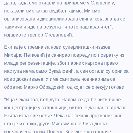
дана, када смо отишли на припреме у Словенију,
показали смо какав фудбал гајимо. Ми смо
организована и дисциплинована екипа, која зна да се
такмичи и иде на резултат и то је наш квалитет”,
изјавио је тренер Стевановић.
Екипа је спремна за нови суперлигашки изазов.
Михајло Петковић је санирао повреду по повратку из
младе репрезентације, због парних картона право
наступа нема само Вукајловић, а сви остали су орни за
ново доказивање. У име саиграча новинарима се
обратио Марко Обрадовић, од којег се очекују голови.
“И ја чекам гол, већ дуго. Надам се да ће бити више
концентрације у завршници, битно је да шансе долазе.
Екипа игра све боље. Чека нас тежак противник, као
што је и сваки други. Мислим да је Лига доста
изједначена, осим Црвене Звезде, која одскаче