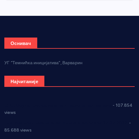
Оснивач
УГ “Темнићка иницијатива”, Варварин
Најчитаније
СНС: Осуда говора мржње и насиља над женама
- 107.854
views
Планска искључења електричне енергије за 27.07.2022.
-
85.688 views