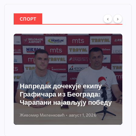
СПОРТ
Спортски центар “Ћићевац”
добија савремени систем
ду
грејања
Никола Петровић
јул 31, 2026