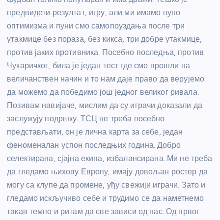
предвидети резултат, игру, али ми имамо пуно
оптимизма и пуни смо самопоуздања после три
утакмице без пораза, без кикса, три добре утакмице,
против јаких противника. Посебно последња, против
Чукаричког, била је један тест где смо прошли на
величанствен начин и то нам даје право да верујемо
да можемо да победимо још једног великог ривала.
Позивам навијаче, мислим да су играчи доказали да
заслужују подршку. ТСЦ не треба посебно
представљати, он је лична карта за себе, један
феноменалан успон последњих година. Добро
селектирана, сјајна екипа, избалансирана. Ми не треба
да гледамо њихову Европу, имају довољан ростер да
могу са клупе да промене, уђу свежији играчи. Зато и
гледамо искључиво себе и трудимо се да наметнемо
такав темпо и ритам да све зависи од нас. Од првог