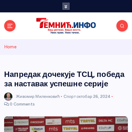
S
k
i
p
t
o
Темнићки
c
Home
o
n
информативн
t
e
Напредак дочекује ТСЦ, победа
и портал
n
за наставак успешне серије
t
Живомир Миленковић
Спорт
октобар 26, 2024
0 Comments