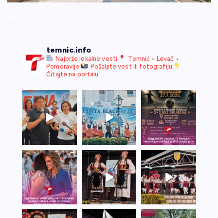
temnic.info
Najbrže lokalne vesti
Temnić • Levač •
Pomoravlje
Pošaljite vest ili fotografiju
Čitajte na portalu