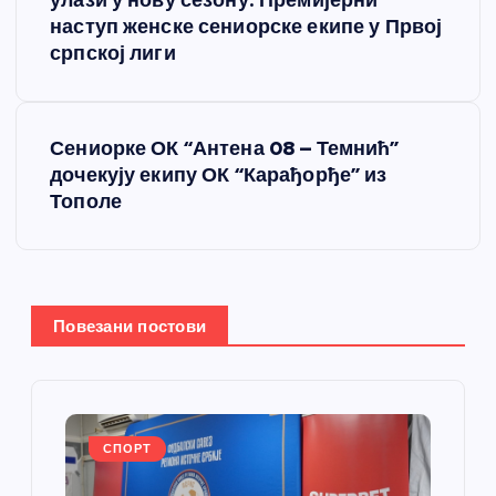
р
улази у нову сезону: Премијерни
наступ женске сениорске екипе у Првој
е
српској лиги
т
Сениорке ОК “Антена 08 – Темнић”
а
дочекују екипу ОК “Карађорђе” из
Тополе
њ
е
ч
Повезани постови
л
а
СПОРТ
н