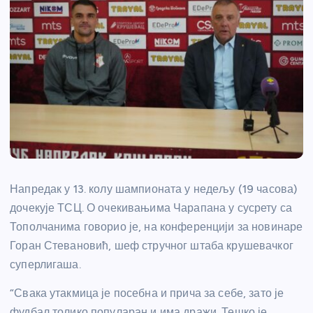
Напредак у 13. колу шампионата у недељу (19 часова)
дочекује ТСЦ. О очекивањима Чарапана у сусрету са
Тополчанима говорио је, на конференцији за новинаре
Горан Стевановић, шеф стручног штаба крушевачког
суперлигаша.
“Свака утакмица је посебна и прича за себе, зато је
фудбал толико популаран и има дражи. Тешко је