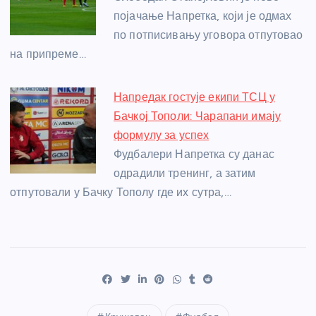
појачање Напретка, који је одмах
по потписивању уговора отпутовао
на припреме…
Напредак гостује екипи ТСЦ у
Бачкој Тополи: Чарапани имају
формулу за успех
Фудбалери Напретка су данас
одрадили тренинг, а затим
отпутовали у Бачку Тополу где их сутра,…