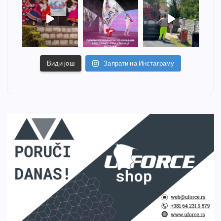
Види још
Запрати на Инстаграму