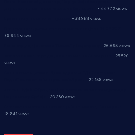
Горан Макрагић директор, Ђорђе Бајић спортски
директор новог прволигаша из Варварина
- 44.272 views
Цене на крушевачким пијацама
- 38.968 views
Планска искључења електричне енергије за 19.05.2021.
-
36.644 views
Реконструкција хотела “Плажа” у Варварину
- 26.695 views
Апел за помоћ породици Марковић из Варварина
- 25.520
views
Саопштење и демант Дома здравља “Др Властимир
Годић” на текст који кружи фејсбуком
- 22.156 views
Јелена Вујић-Обрадовић представник Александровца у
Парламенту Србије
- 20.230 views
Откривена илегална штампарија новца код Варварина
-
18.841 views