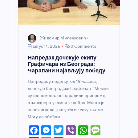
Живомир Миленковић
август 1, 2026
0 Comments
Напредак дочекује екипу
Графичара из Београда:
Чарапани најављују победу
Напредак у недељу, од 19 часова,
дочекује београдски Графичар. “Момци
су феноменално одрадили припреме,
атмосфера у екипи је добра. Много је
нових играча, још увек се сакупљамо.
Могу да обећам…
F
M
T
Vi
W
M