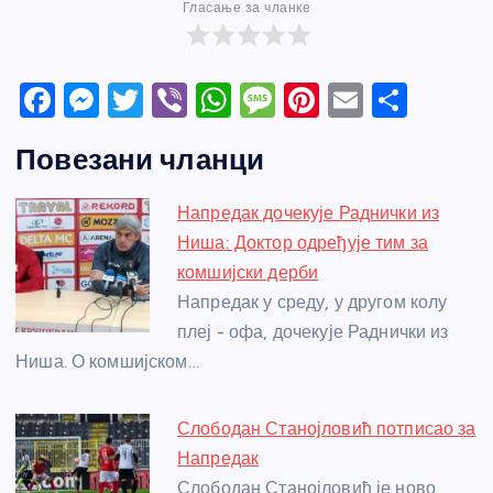
Гласање за чланке
F
M
T
Vi
W
M
Pi
E
S
a
e
w
b
h
e
nt
m
h
Повезани чланци
c
ss
itt
er
at
ss
er
ail
ar
e
e
er
s
a
e
e
Напредак дочекује Раднички из
b
n
A
g
st
Ниша: Доктор одређује тим за
o
g
p
e
комшијски дерби
o
er
p
Напредак у среду, у другом колу
плеј - офа, дочекује Раднички из
k
Ниша. О комшијском…
Слободан Станојловић потписао за
Напредак
Слободан Станојловић је ново