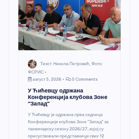
к
а
Текст: Никола Петровић, Фото:
ФСРИС
август 5, 2026
0 Comments
У Ћићевцу одржана
Конференција клубова Зоне
“Запад”
У Ћићевцу је одржана прва седница
Конференције клубова Зоне “Запад” за
такмичарску сезону 2026/27, којој су
присуствовали представници свих 12