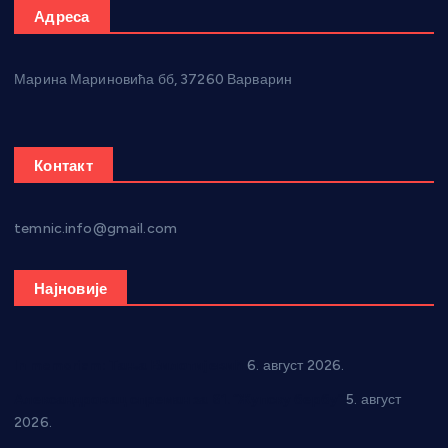
Адреса
Марина Мариновића бб, 37260 Варварин
Контакт
temnic.info@gmail.com
Најновије
In memoriam: Тања Вилотијевић
6. август 2026.
Александровац спреман за 61. “Жупску бербу”
5. август
2026.