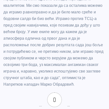
квалитетом. Ми смо показали да са осталима можемо
да играмо равноправно и да је било мало среће и
бодовни салдо би био већи. Играмо против ТСЦ-а
пред својим навијачима, које позивам да дођу у што
већем броју. У име екипе могу да кажем да је
атмосфера одлична од првог дана и да је
расположење после добрих резултата сада још боље
и потрудићемо се, не претимо ником, али играмо пред
својом публиком и чврсто верујем да можемо да
освојимо три бода, уз максималан ангажман сваког
играча и, наравно, уколико испоштујемо све захтеве
стручног штаба, као и до сада”, оптимиста је
Напретков нападач Марко Обрадовић.
0