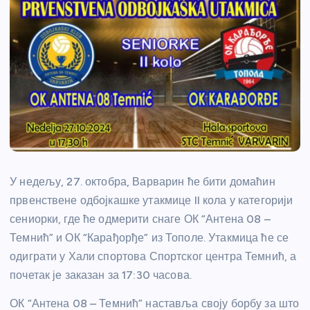
У недељу, 27. октобра, Варварин ће бити домаћин
првенствене одбојкашке утакмице II кола у категорији
сениорки, где ће одмерити снаге ОК “Антена 08 –
Темнић” и ОК “Карађорђе” из Тополе. Утакмица ће се
одиграти у Хали спортова Спортског центра Темнић, а
почетак је заказан за 17:30 часова.
ОК “Антена 08 – Темнић” наставља своју борбу за што