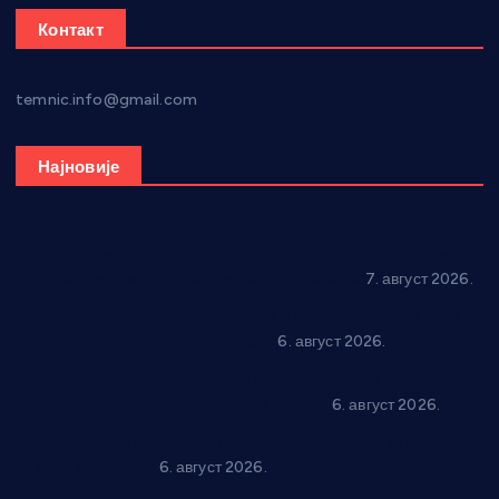
Контакт
temnic.info@gmail.com
Најновије
Општина Ћићевац наставља да подржава предузетнике:
10 нових субвенција за самозапошљавање
7. август 2026.
Вражогрнци чувају традицију: “Михољски сусрети села”
уз спортска надметања и забаву
6. август 2026.
Варварин подржао 25 нових предузетника: За
самозапошљавање по 380.000 динара
6. август 2026.
“Трстеник на Морави” од 10. до 16. августа: Богат програм
за све генерације
6. август 2026.