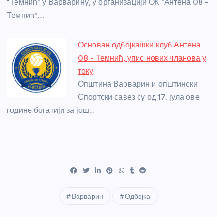
"Темнић" у Варварину, у организацији ОК "Антена 08 -
Темнић",…
Основан одбојкашки клуб Антена
08 - Темнић, упис нових чланова у
току
Општина Варварин и општински
Спортски савез су од 17. јула ове
године богатији за још…
Варварин
Одбојка