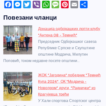
F
M
T
Vi
W
M
Pi
E
S
a
e
w
b
h
e
nt
m
h
Повезани чланци
c
ss
itt
er
at
ss
er
ail
ar
e
e
er
s
a
e
e
Донација одбојкашких лопти клубу
b
n
A
g
st
"Антена 08 - Темнић"
o
g
p
e
Председник Одбојкашког савеза
o
er
p
Републике Српске и Скупштине
општине Модрича, Милутин
k
Поповић, током недавне посете општини…
ЖОК "Јагодина" победник "Темнић
Купа 2024", ОК "Модрича -
Новопром" други, "Раднички" из
Крагујевца трећи
У Хали спортова Спортског центра