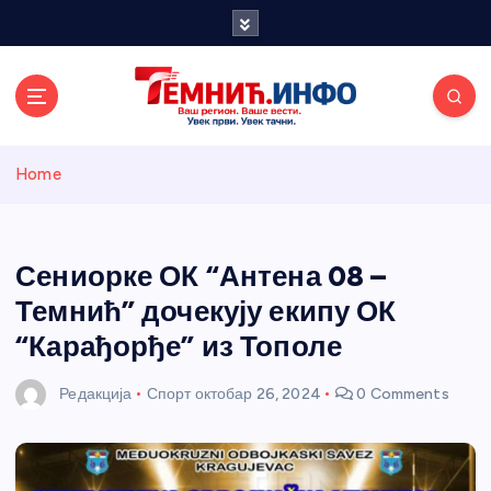
S
k
i
p
t
o
Темнићки
c
Home
o
n
информативн
t
e
Сениорке ОК “Антена 08 –
и портал
n
Темнић” дочекују екипу ОК
t
“Карађорђе” из Тополе
Редакција
Спорт
октобар 26, 2024
0 Comments