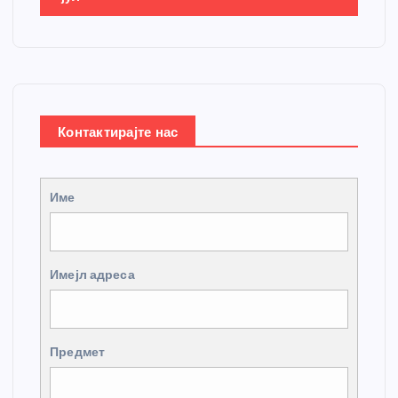
Контактирајте нас
Име
Имејл адреса
Предмет