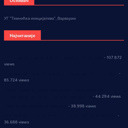
Оснивач
УГ “Темнићка иницијатива”, Варварин
Најчитаније
СНС: Осуда говора мржње и насиља над женама
- 107.872
views
Планска искључења електричне енергије за 27.07.2022.
-
85.724 views
Горан Макрагић директор, Ђорђе Бајић спортски
директор новог прволигаша из Варварина
- 44.294 views
Цене на крушевачким пијацама
- 38.998 views
Планска искључења електричне енергије за 19.05.2021.
-
36.688 views