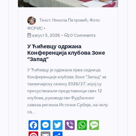
а
Текст: Никола Петровић, Фото:
ФСРИС
август 5, 2026
0 Comments
У Ћићевцу одржана
Конференција клубова Зоне
“Запад”
У Ћићевцу је одржана прва седница
Конференције клубова Зоне “Запад” за
такмичарску сезону 2026/27, којој су
присуствовали представници свих 12
клубова, руководство Фудбалског
савеза региона Источне Србије, на челу
са…
F
M
T
Vi
W
M
a
e
w
b
h
e