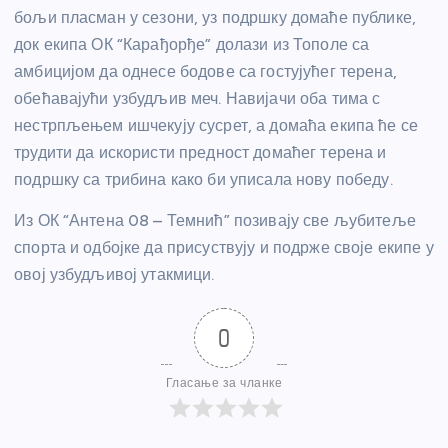
бољи пласман у сезони, уз подршку домаће публике,
док екипа ОК “Карађорђе” долази из Тополе са
амбицијом да однесе бодове са гостујућег терена,
обећавајући узбудљив меч. Навијачи оба тима с
нестрпљењем ишчекују сусрет, а домаћа екипа ће се
трудити да искористи предност домаћег терена и
подршку са трибина како би уписала нову победу.
Из ОК “Антена 08 – Темнић” позивају све љубитеље
спорта и одбојке да присуствују и подрже своје екипе у
овој узбудљивој утакмици.
0
Гласање за чланке