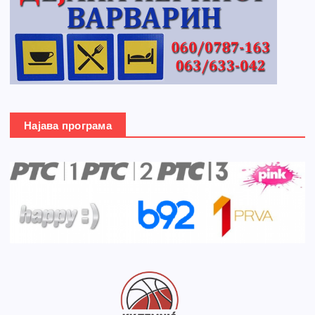
Најава програма