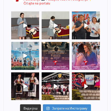
Čitajte na portalu
Види још
Запрати на Инстаграму