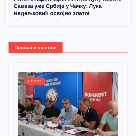
т
Савеза уже Србије у Чачку: Лука
Недељковић освојио злато!
а
њ
е
Повезани постови
ч
л
СПОРТ
а
н
к