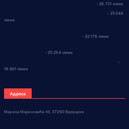
Реконструкција хотела “Плажа” у Варварину
- 26.721 views
Апел за помоћ породици Марковић из Варварина
- 25.546
views
Саопштење и демант Дома здравља “Др Властимир
Годић” на текст који кружи фејсбуком
- 22.176 views
Јелена Вујић-Обрадовић представник Александровца у
Парламенту Србије
- 20.254 views
Откривена илегална штампарија новца код Варварина
-
18.861 views
Адреса
Марина Мариновића бб, 37260 Варварин