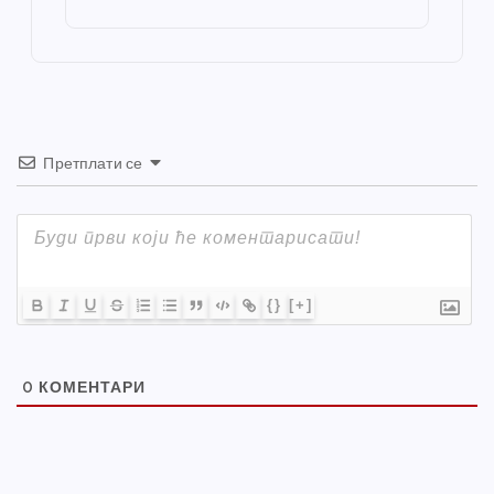
st
o
er
p
k
Претплати се
{}
[+]
0
КОМЕНТАРИ