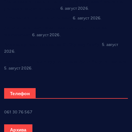
“Да се ради и гради по твом”: Трстеник улаже 4 милиона
динара у пројекте грађана
6. август 2026.
In memoriam: Тања Вилотијевић
6. август 2026.
Даница Петровић оживљава лик и дело Десанке
Максимовић
6. август 2026.
Александровац спреман за 61. “Жупску бербу”
5. август
2026.
Нова игралишта стижу у Бошњане, Доњи Катун и Парцане
5. август 2026.
Телефон
061 30 76 567
Архива