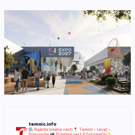
temnic.info
Najbrže lokalne vesti
Temnić • Levač •
Pomoravlje
Pošaljite vest ili fotografiju