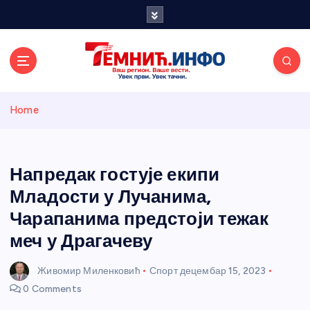
S
k
i
p
t
o
Темнићки
c
Home
o
n
информативн
t
e
Напредак гостује екипи
и портал
n
Младости у Лучанима,
t
Чарапанима предстоји тежак
меч у Драгачеву
Живомир Миленковић
Спорт
децембар 15, 2023
0 Comments