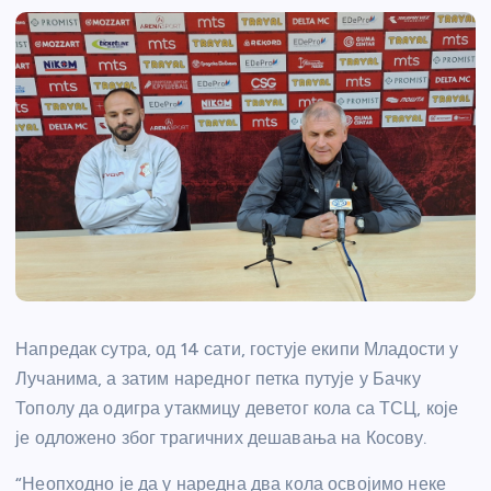
Напредак сутра, од 14 сати, гостује екипи Младости у
Лучанима, а затим наредног петка путује у Бачку
Тополу да одигра утакмицу деветог кола са ТСЦ, које
је одложено због трагичних дешавања на Косову.
“Неопходно је да у наредна два кола освојимо неке