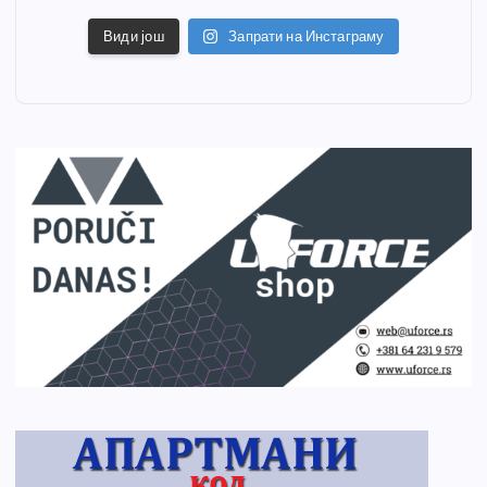
Види још
Запрати на Инстаграму