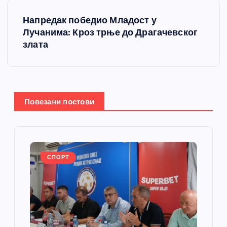
т
Напредак победио Младост у
Лучанима: Кроз трње до Драгачевског
а
злата
њ
е
Повезани постови
ч
л
а
СПОРТ
н
к