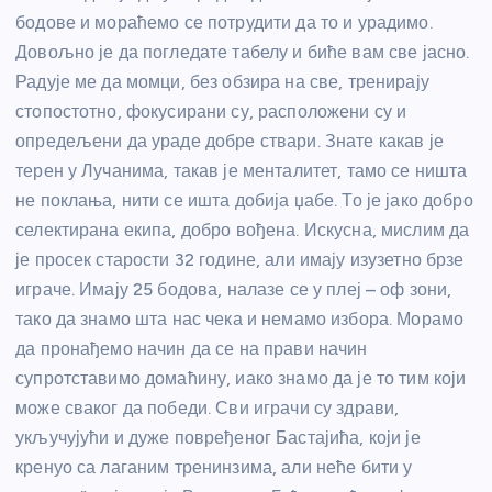
бодове и мораћемо се потрудити да то и урадимо.
Довољно је да погледате табелу и биће вам све јасно.
Радује ме да момци, без обзира на све, тренирају
стопостотно, фокусирани су, расположени су и
опредељени да ураде добре ствари. Знате какав је
терен у Лучанима, такав је менталитет, тамо се ништа
не поклања, нити се ишта добија џабе. То је јако добро
селектирана екипа, добро вођена. Искусна, мислим да
је просек старости 32 године, али имају изузетно брзе
играче. Имају 25 бодова, налазе се у плеј – оф зони,
тако да знамо шта нас чека и немамо избора. Морамо
да пронађемо начин да се на прави начин
супротставимо домаћину, иако знамо да је то тим који
може сваког да победи. Сви играчи су здрави,
укључујући и дуже повређеног Бастајића, који је
кренуо са лаганим тренинзима, али неће бити у