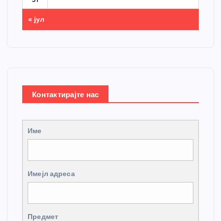
« јул
Контактирајте нас
Име
Имејл адреса
Предмет