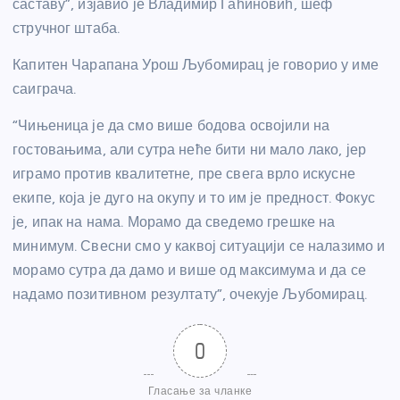
саставу”, изјавио је Владимир Гаћиновић, шеф
стручног штаба.
Капитен Чарапана Урош Љубомирац је говорио у име
саиграча.
“Чињеница је да смо више бодова освојили на
гостовањима, али сутра неће бити ни мало лако, јер
играмо против квалитетне, пре свега врло искусне
екипе, која је дуго на окупу и то им је предност. Фокус
је, ипак на нама. Морамо да сведемо грешке на
минимум. Свесни смо у каквој ситуацији се налазимо и
морамо сутра да дамо и више од максимума и да се
надамо позитивном резултату”, очекује Љубомирац.
0
Гласање за чланке