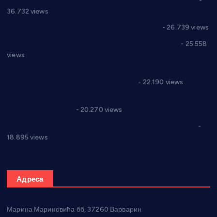
Планска искључења електричне енергије за 19.05.2021.
-
36.732 views
Реконструкција хотела “Плажа” у Варварину
- 26.739 views
Апел за помоћ породици Марковић из Варварина
- 25.558
views
Саопштење и демант Дома здравља “Др Властимир
Годић” на текст који кружи фејсбуком
- 22.190 views
Јелена Вујић-Обрадовић представник Александровца у
Парламенту Србије
- 20.270 views
Откривена илегална штампарија новца код Варварина
-
18.895 views
Адреса
Марина Мариновића бб, 37260 Варварин