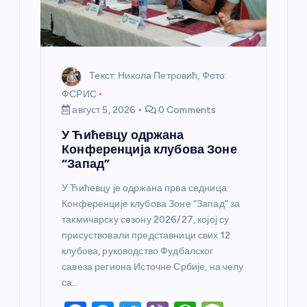
а
Текст: Никола Петровић, Фото:
ФСРИС
август 5, 2026
0 Comments
У Ћићевцу одржана
Конференција клубова Зоне
“Запад”
У Ћићевцу је одржана прва седница
Конференције клубова Зоне “Запад” за
такмичарску сезону 2026/27, којој су
присуствовали представници свих 12
клубова, руководство Фудбалског
савеза региона Источне Србије, на челу
са…