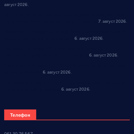
август 2026.
Општина Ћићевац наставља да подржава предузетнике:
10 нових субвенција за самозапошљавање
7. август 2026.
Вражогрнци чувају традицију: “Михољски сусрети села”
уз спортска надметања и забаву
6. август 2026.
Варварин подржао 25 нових предузетника: За
самозапошљавање по 380.000 динара
6. август 2026.
“Трстеник на Морави” од 10. до 16. августа: Богат програм
за све генерације
6. август 2026.
“Да се ради и гради по твом”: Трстеник улаже 4 милиона
динара у пројекте грађана
6. август 2026.
Телефон
061 30 76 567