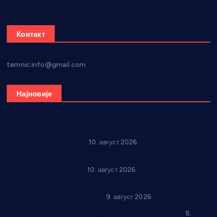
Контакт
temnic.info@gmail.com
Најновије
Рок звуци крај средњовековне тврђаве: “Riff” бенд 15.
августа у Град Сталаћу
10. август 2026.
Спрема се рок спектакл у Варварину: “Трећа смена” 14.
августа у центру града
10. август 2026.
Вече за памћење у Брусу: “Trio Maracto” одушевио
публику на Градском базену
9. август 2026.
“Долина Бачине” кренула у уређење кутка за младе
8.