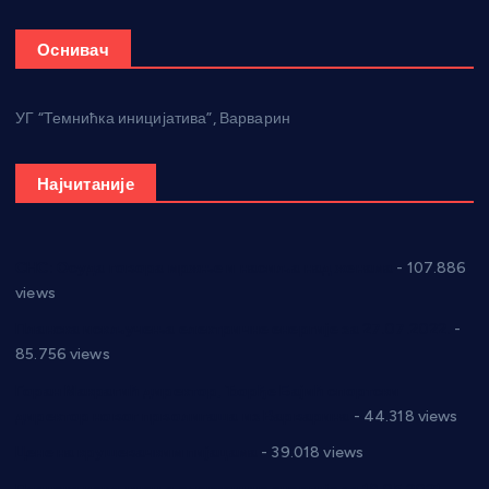
Оснивач
УГ “Темнићка иницијатива”, Варварин
Најчитаније
СНС: Осуда говора мржње и насиља над женама
- 107.886
views
Планска искључења електричне енергије за 27.07.2022.
-
85.756 views
Горан Макрагић директор, Ђорђе Бајић спортски
директор новог прволигаша из Варварина
- 44.318 views
Цене на крушевачким пијацама
- 39.018 views