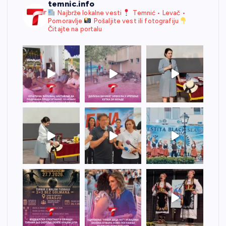
temnic.info
Najbrže lokalne vesti
Temnić • Levač •
Pomoravlje
Pošaljite vest ili fotografiju
Čitajte na portalu