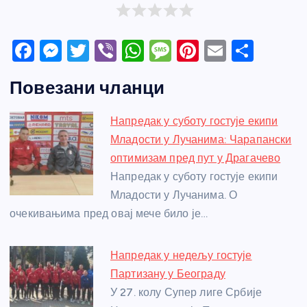
F
M
T
Vi
W
M
Pi
E
S
a
e
w
b
h
e
nt
m
h
Повезани чланци
c
ss
itt
er
at
ss
er
ail
ar
e
e
er
s
a
e
e
Напредак у суботу гостује екипи
b
n
A
g
st
Младости у Лучанима: Чарапански
o
g
p
e
оптимизам пред пут у Драгачево
o
er
p
Напредак у суботу гостује екипи
Младости у Лучанима. О
k
очекивањима пред овај мече било је…
Напредак у недељу гостује
Партизану у Београду
У 27. колу Супер лиге Србије