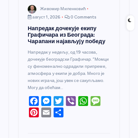
Живомир Миленковић
август 1, 2026
0 Comments
Напредак дочекује екипу
Графичара из Београда:
Чарапани најављују победу
Напредак у недељу, од 19 часова,
дочекује београдски Графичар. “Момци
су феноменално одрадили припреме,
атмосфера у екипи је добра. Много је
нових играча, још увек се сакупљамо.
Могу да обећам…
F
M
T
Vi
W
M
a
e
w
b
h
e
Pi
E
S
c
ss
itt
er
at
ss
nt
m
h
e
e
er
s
a
er
ail
ar