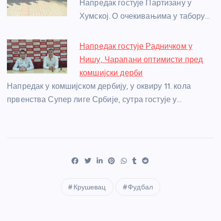
Напредак гостује Партизану у
Хумској. О очекивањима у табору…
Напредак гостује Радничком у
Нишу, Чарапани оптимисти пред
комшијски дерби
Напредак у комшијском дербију, у оквиру 11. кола
првенства Супер лиге Србије, сутра гостује у…
Крушевац
Фудбал