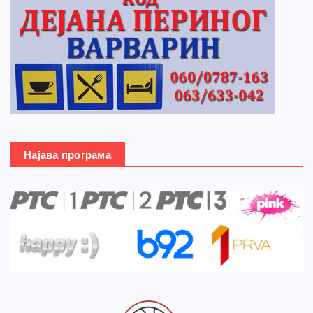
Најава програма