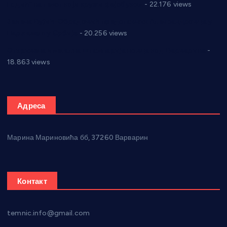
Годић” на текст који кружи фејсбуком
- 22.176 views
Јелена Вујић-Обрадовић представник Александровца у
Парламенту Србије
- 20.256 views
Откривена илегална штампарија новца код Варварина
-
18.863 views
Адреса
Марина Мариновића бб, 37260 Варварин
Контакт
temnic.info@gmail.com