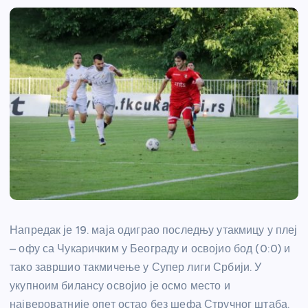
Напредак је 19. маја одиграо последњу утакмицу у плеј
– офу са Чукаричким у Београду и освојио бод (0:0) и
тако завршио такмичење у Супер лиги Србији. У
укупноим билансу освојио је осмо место и
највероватније опет остао без шефа Стручног штаба.