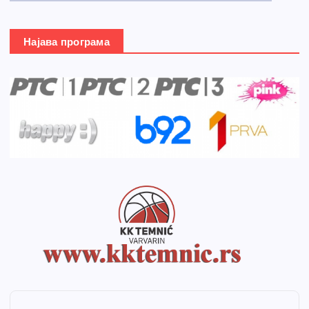
Најава програма