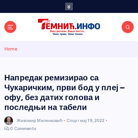
S
k
i
p
t
o
Темнићки
c
Home
o
n
информативн
t
e
Напредак ремизирао са
и портал
n
Чукаричким, први бод у плеј –
t
офу, без датих голова и
последњи на табели
Живомир Миленковић
Спорт
мај 19, 2022
0 Comments