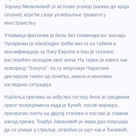
Зорану Милинковић је истекао уговор (важио до краја
сезоне), који ће своје ухлебљење тражити у
иностранству.
Утакмица фактички је била без такмичарског значаја.
Чукарички је обезбедио треће место на табели и
квалификације за Лигу Европе и био је тотално
растерећен исходом овог меча. На терен је извео чак
осморицу “бонуса”, па су искуснији Чарапани
диктирали темпо од почетка, имали и неколико
изгледних ситуација.
Најбоља прилика за вођство гостију била је средином
првог полувремена када је Кунић, после корнера,
прихватио лопту на другој стативе и послао је главом
изнад пречке. Ђорђе Јовановић је имао два покушаја
да се упише у стрелце, опробао је шут чак и Ђековић,