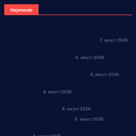
Најновије
Општина Ћићевац наставља да подржава предузетнике:
10 нових субвенција за самозапошљавање
7. август 2026.
Вражогрнци чувају традицију: “Михољски сусрети села”
уз спортска надметања и забаву
6. август 2026.
Варварин подржао 25 нових предузетника: За
самозапошљавање по 380.000 динара
6. август 2026.
“Трстеник на Морави” од 10. до 16. августа: Богат програм
за све генерације
6. август 2026.
“Да се ради и гради по твом”: Трстеник улаже 4 милиона
динара у пројекте грађана
6. август 2026.
In memoriam: Тања Вилотијевић
6. август 2026.
Даница Петровић оживљава лик и дело Десанке