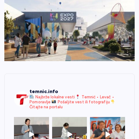
temnic.info
Najbrže lokalne vesti
Temnić • Levač •
Pomoravlje
Pošaljite vest ili fotografiju
Čitajte na portalu