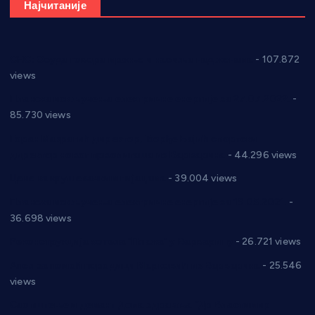
Најчитаније
СНС: Осуда говора мржње и насиља над женама
- 107.872
views
Планска искључења електричне енергије за 27.07.2022.
-
85.730 views
Горан Макрагић директор, Ђорђе Бајић спортски
директор новог прволигаша из Варварина
- 44.296 views
Цене на крушевачким пијацама
- 39.004 views
Планска искључења електричне енергије за 19.05.2021.
-
36.698 views
Реконструкција хотела “Плажа” у Варварину
- 26.721 views
Апел за помоћ породици Марковић из Варварина
- 25.546
views
Саопштење и демант Дома здравља “Др Властимир