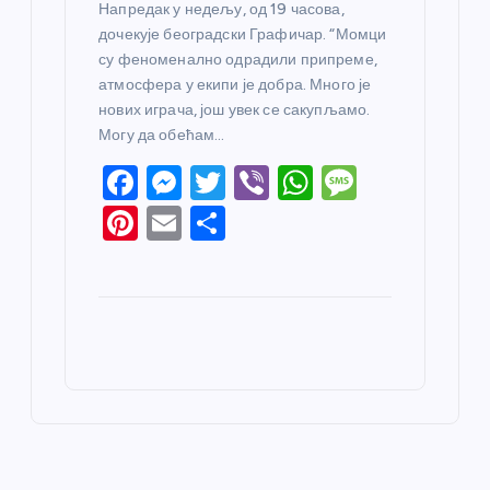
Напредак у недељу, од 19 часова,
дочекује београдски Графичар. “Момци
су феноменално одрадили припреме,
атмосфера у екипи је добра. Много је
нових играча, још увек се сакупљамо.
Могу да обећам…
F
M
T
Vi
W
M
a
e
w
b
h
e
Pi
E
S
c
ss
itt
er
at
ss
nt
m
h
e
e
er
s
a
er
ail
ar
b
n
A
g
e
e
o
g
p
e
st
o
er
p
k