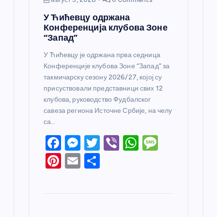
У Ћићевцу одржана
Конференција клубова Зоне
“Запад”
У Ћићевцу је одржана прва седница
Конференције клубова Зоне “Запад” за
такмичарску сезону 2026/27, којој су
присуствовали представници свих 12
клубова, руководство Фудбалског
савеза региона Источне Србије, на челу
са…
F
M
T
Vi
W
M
a
e
w
b
h
e
Pi
E
S
c
ss
itt
er
at
ss
nt
m
h
e
e
er
s
a
er
ail
ar
b
n
A
g
e
e