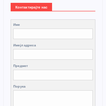
Контактирајте нас
Име
Имејл адреса
Предмет
Порука