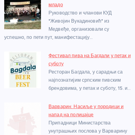
b
n
A
g
st
младо
o
g
p
e
Руководство и чланови КУД
o
er
p
"Живојин Вукадиновић" из
Медвеђе, организовали су
k
успешно, по пети пут, манифестацију…
Фестивал пива на Багдали у петак и
суботу
Ресторан Багдала, у сарадњи са
најпознатијим српским пивским
брендовима, у петак и суботу, 15. и…
Варварин: Насиље у породици и
напад на полицајце
Припадници Министарства
унутрашњих послова у Варварину