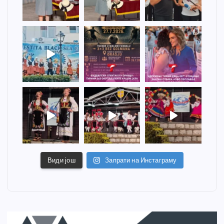
Види још
Запрати на Инстаграму