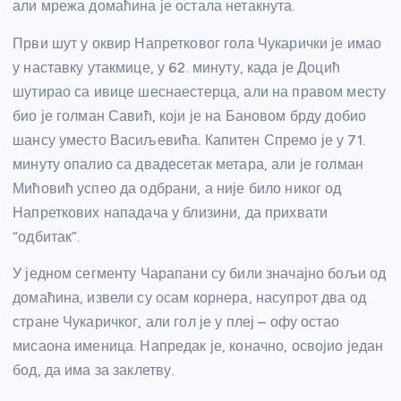
али мрежа домаћина је остала нетакнута.
Први шут у оквир Напретковог гола Чукарички је имао
у наставку утакмице, у 62. минуту, када је Доцић
шутирао са ивице шеснаестерца, али на правом месту
био је голман Савић, који је на Бановом брду добио
шансу уместо Васиљевића. Капитен Спремо је у 71.
минуту опалио са двадесетак метара, али је голман
Мићовић успео да одбрани, а није било никог од
Напреткових нападача у близини, да прихвати
“одбитак”.
У једном сегменту Чарапани су били значајно бољи од
домаћина, извели су осам корнера, насупрот два од
стране Чукаричког, али гол је у плеј – офу остао
мисаона именица. Напредак је, коначно, освојио један
бод, да има за заклетву.