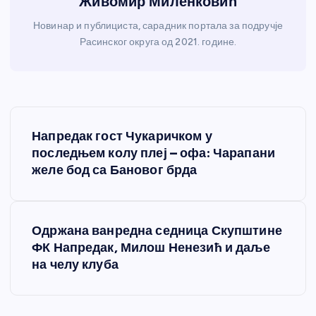
Живомир Миленковић
Новинар и публициста, сарадник портала за подручје
Расинског округа од 2021. године.
К
Напредак гост Чукаричком у
р
последњем колу плеј – офа: Чарапани
желе бод са Бановог брда
е
т
Одржана ванредна седница Скупштине
ФК Напредак, Милош Ненезић и даље
а
на челу клуба
њ