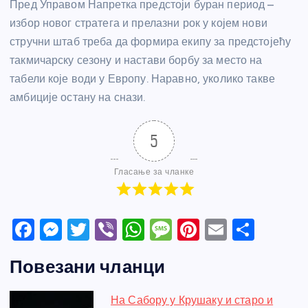
Пред Управом Напретка предстоји буран период –
избор новог стратега и прелазни рок у којем нови
стручни штаб треба да формира екипу за предстојећу
такмичарску сезону и настави борбу за место на
табели које води у Европу. Наравно, уколико такве
амбиције остану на снази.
5
Гласање за чланке
F
M
T
Vi
W
M
Pi
E
S
a
e
w
b
h
e
nt
m
h
Повезани чланци
c
ss
itt
er
at
ss
er
ail
ar
e
e
er
s
a
e
e
На Сабору у Крушаку и старо и