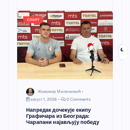
o
g
p
e
st
o
er
p
k
СПОРТ
Живомир Миленковић
август 1, 2026
0 Comments
Напредак дочекује екипу
Графичара из Београда:
Чарапани најављују победу