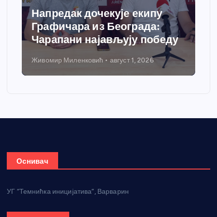
Напредак дочекује екипу
Графичара из Београда:
Чарапани најављују победу
Живомир Миленковић
август 1, 2026
Оснивач
УГ “Темнићка иницијатива”, Варварин