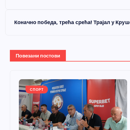
р
е
Коначно победа, трећа срећа! Трајал у Круш
т
а
Повезани постови
њ
е
СПОРТ
ч
л