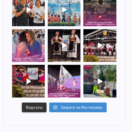
Види још
Запрати на Инстаграму