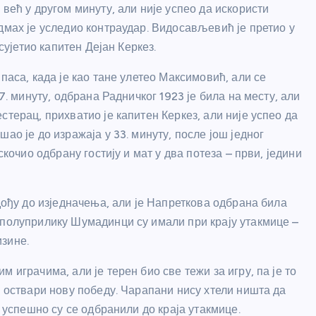
већ у другом минуту, али није успео да искористи
дмах је уследио контраудар. Видосављевић је претио у
сујетио капитен Дејан Керкез.
паса, када је као тане улетео Максимовић, али се
7. минуту, одбрана Радничког 1923 је била на месту, али
стерац, прихватио је капитен Керкез, али није успео да
ао је до изражаја у 33. минуту, после још једног
скочио одбрану гостију и мат у два потеза – први, једини
 дођу до изједначења, али је Напреткова одбрана била
 полуприлику Шумадинци су имали при крају утакмице –
зине.
 играчима, али је терен био све тежи за игру, па је то
и оствари нову победу. Чарапани нису хтели ништа да
и успешно су се одбранили до краја утакмице.