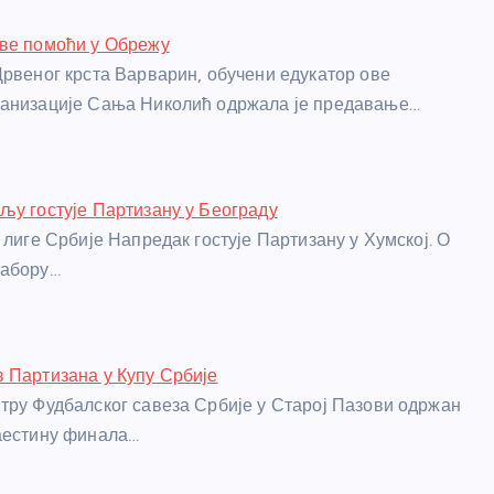
рве помоћи у Обрежу
Црвеног крста Варварин, обучени едукатор ове
ганизације Сања Николић одржала је предавање…
љу гостује Партизану у Београду
 лиге Србије Напредак гостује Партизану у Хумској. О
табору…
 Партизана у Купу Србије
тру Фудбалског савеза Србије у Старој Пазови одржан
аестину финала…