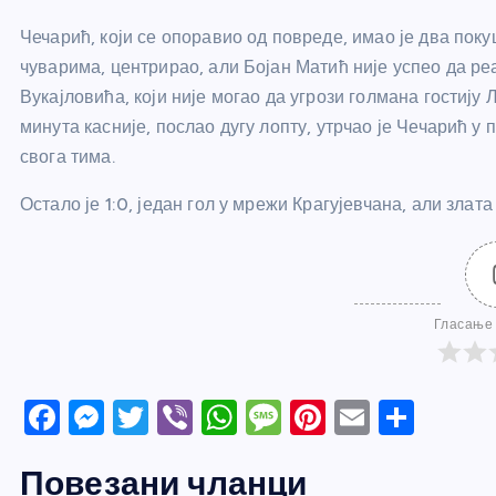
Чечарић, који се опоравио од повреде, имао је два поку
чуварима, центрирао, али Бојан Матић није успео да ре
Вукајловића, који није могао да угрози голмана гостију Л
минута касније, послао дугу лопту, утрчао је Чечарић у
свога тима.
Остало је 1:0, један гол у мрежи Крагујевчана, али злат
Гласање 
F
M
T
Vi
W
M
Pi
E
S
a
e
w
b
h
e
nt
m
h
Повезани чланци
c
ss
itt
er
at
ss
er
ail
ar