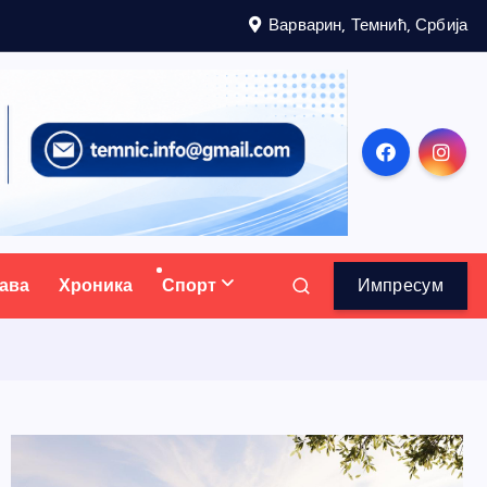
Варварин, Темнић, Србија
ава
Хроника
Спорт
Импресум