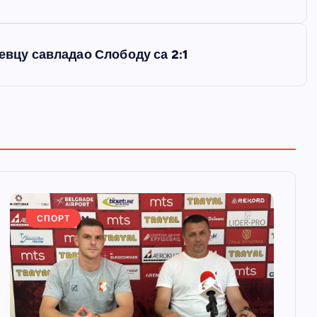
евцу савладао Слободу са 2:1
СПОРТ