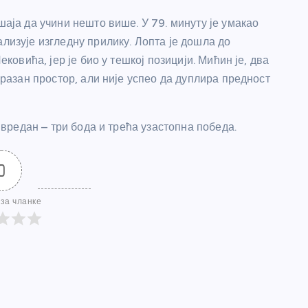
шаја да учини нешто више. У 79. минуту је умакао
ализује изгледну прилику. Лопта је дошла до
ековића, јер је био у тешкој позицији. Мићин је, два
 празан простор, али није успео да дуплира предност
а вредан – три бода и трећа узастопна победа.
0
за чланке