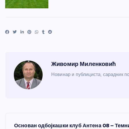
Живомир Миленковић
Новинар и публициста, сарадник пор
К
Основан одбојкашки клуб Антена 08 – Темни