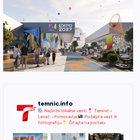
temnic.info
Najbrže lokalne vesti
Temnić •
Levač • Pomoravlje
Pošaljite vest ili
fotografiju
Čitajte na portalu