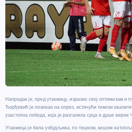
Напредак је, пред утакмицу, изразио свој оптимизам и 
Ђорђевић је позивао на опрез, истичући тимски квалите
узастопна победа, која је разгалила срца и душе верне
Утакмица је била узбудљива, по тешком, кишом натопље