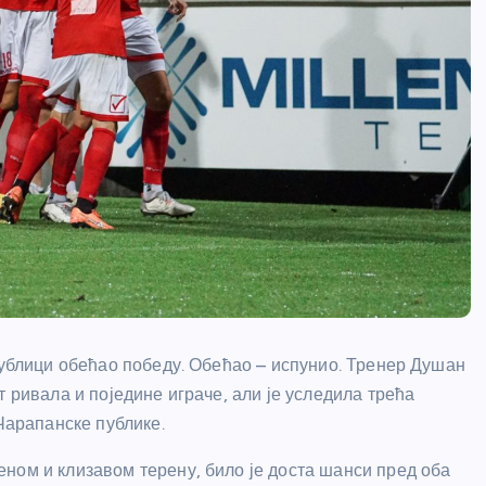
публици обећао победу. Обећао – испунио. Тренер Душан
т ривала и поједине играче, али је уследила трећа
 Чарапанске публике.
ном и клизавом терену, било је доста шанси пред оба