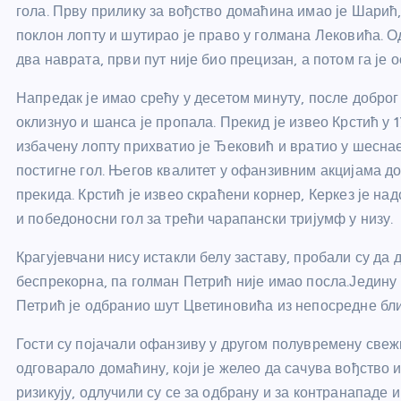
гола. Прву прилику за вођство домаћина имао је Шарић, 
поклон лопту и шутирао је право у голмана Лековића. О
два наврата, први пут није био прецизан, а потом га је о
Напредак је имао срећу у десетом минуту, после доброг 
оклизнуо и шанса је пропала. Прекид је извео Крстић у 1
избачену лопту прихватио је Ђековић и вратио у шеснае
постигне гол. Његов квалитет у офанзивним акцијама дош
прекида. Крстић је извео скраћени корнер, Керкез је над
и победоносни гол за трећи чарапански тријумф у низу.
Крагујевчани нису истакли белу заставу, пробали су да
беспрекорна, па голман Петрић није имао посла.Једину
Петрић је одбранио шут Цветиновића из непосредне бли
Гости су појачали офанзиву у другом полувремену свежим
одговарало домаћину, који је желео да сачува вођство 
ризикују, одлучили су се за одбрану и за контранападе 