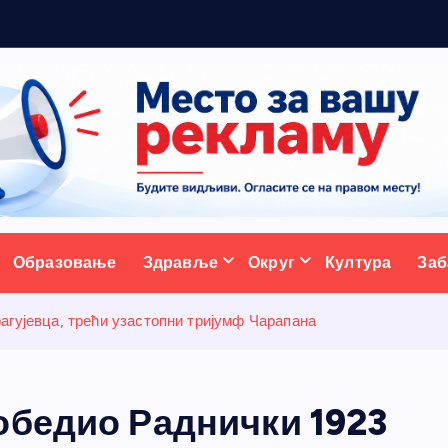
ж
у
ативни портал
Образовање
Здравље
Округ
Култура
Заб
агујевца, трећи узастопни тријумф Чарапана
обедио Раднички 1923