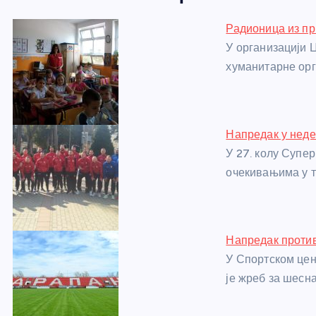
e
e
er
s
a
e
e
Радионица из п
b
n
A
g
st
У организацији 
o
g
p
e
хуманитарне ор
o
er
p
k
Напредак у неде
У 27. колу Супер
очекивањима у 
Напредак против
У Спортском цен
је жреб за шесн