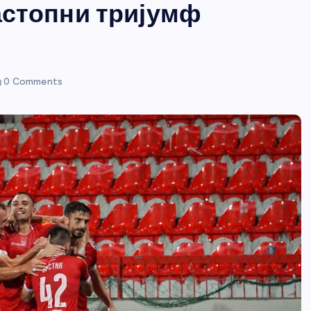
застопни тријумф
0 Comments