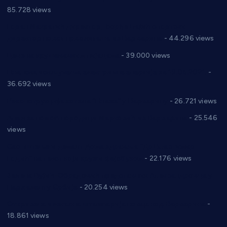
85.728 views
Горан Макрагић директор, Ђорђе Бајић спортски
директор новог прволигаша из Варварина
- 44.296 views
Цене на крушевачким пијацама
- 39.000 views
Планска искључења електричне енергије за 19.05.2021.
-
36.692 views
Реконструкција хотела “Плажа” у Варварину
- 26.721 views
Апел за помоћ породици Марковић из Варварина
- 25.546
views
Саопштење и демант Дома здравља “Др Властимир
Годић” на текст који кружи фејсбуком
- 22.176 views
Јелена Вујић-Обрадовић представник Александровца у
Парламенту Србије
- 20.254 views
Откривена илегална штампарија новца код Варварина
-
18.861 views