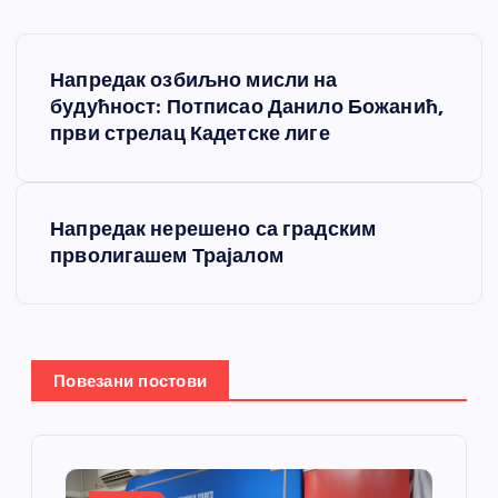
К
Напредак озбиљно мисли на
р
будућност: Потписао Данило Божанић,
први стрелац Кадетске лиге
е
т
Напредак нерешено са градским
прволигашем Трајалом
а
њ
е
Повезани постови
ч
л