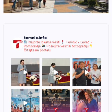
temnic.info
Najbrže lokalne vesti
Temnić • Levač •
Pomoravlje
Pošaljite vest ili fotografiju
Čitajte na portalu