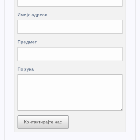
Имејл адреса
Предмет
Порука
Контактирајте нас