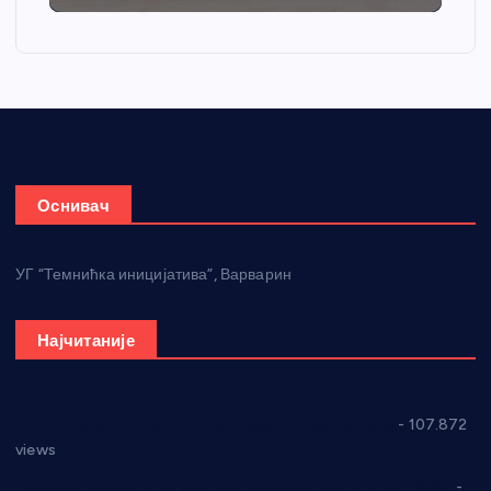
Оснивач
УГ “Темнићка иницијатива”, Варварин
Најчитаније
СНС: Осуда говора мржње и насиља над женама
- 107.872
views
Планска искључења електричне енергије за 27.07.2022.
-