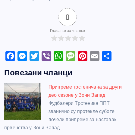
0
Гласање за чланке
F
M
T
Vi
W
M
Pi
E
S
a
e
w
b
h
e
nt
m
h
Повезани чланци
c
ss
itt
er
at
ss
er
ail
ar
e
e
er
s
a
e
e
Припреме трстеничана за други
b
n
A
g
st
део сезоне у Зони Запад
o
g
p
e
Фудбалери Трстеника ППТ
o
er
p
званично су протекле суботе
почели припреме за наставак
k
првенства у Зони Запад …