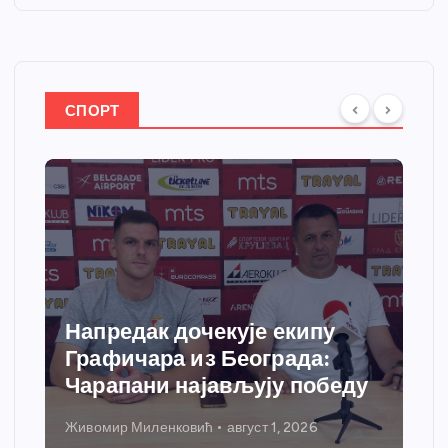
СПОРТ
Напредак дочекује екипу
Графичара из Београда:
Чарапани најављују победу
Живомир Миленковић
август 1, 2026