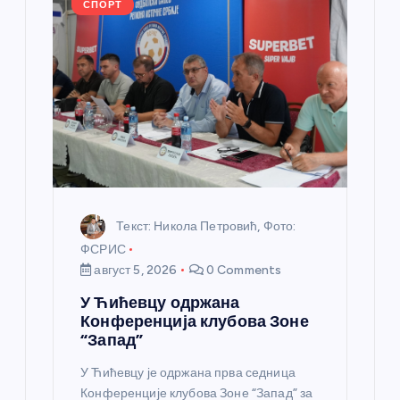
СПОРТ
а
н
к
а
Текст: Никола Петровић, Фото:
ФСРИС
август 5, 2026
0 Comments
У Ћићевцу одржана
Конференција клубова Зоне
“Запад”
У Ћићевцу је одржана прва седница
Конференције клубова Зоне “Запад” за