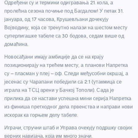
Одређени су и термини одигравања 21. кола, а
пролећна сезона почиње под Багдалом! У петак 31.
јануара, од 17 часова, Крушевљани дочекују
Војводину, која се тренутно налази на шестом месту
суперлигашке табеле са 30 бодова, седам више од
домаћина.
Новосађани имају амбиције да се на крају
позиционирају на трећем месту, а планови Напретка
су – пласман у плеј – оф. Следи међусобни окршај, а
јесенас су Чарапани победили са 2:1 (утакмица се
играла на ТСЦ арени у Бачкој Тополи). Сада је
прилика да се настави успешна мини серија Напретка
из финиша претходног дела првенства и направи нови
искорак ка горњем делу табеле.
Играчи, стручни штаб и Управа очекују подршку својих
верних навијача, која им много значи.