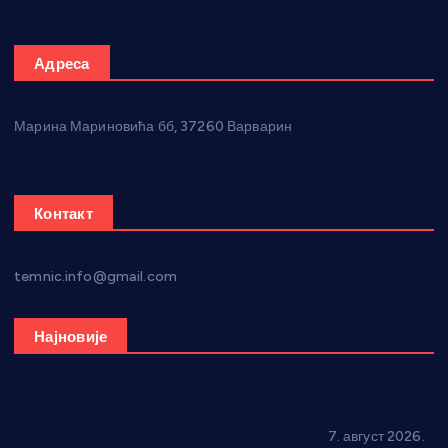
Адреса
Марина Мариновића бб, 37260 Варварин
Контакт
temnic.info@gmail.com
Најновије
Општина Ћићевац наставља да подржава предузетнике:
10 нових субвенција за самозапошљавање
7. август 2026.