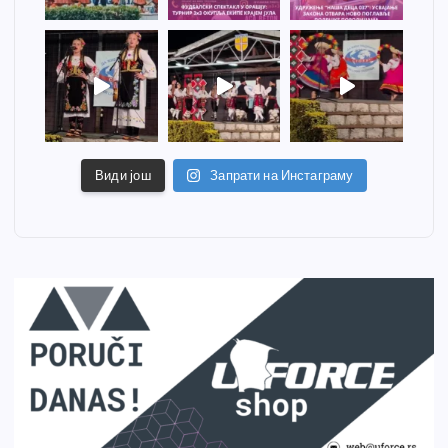
Види још
Запрати на Инстаграму