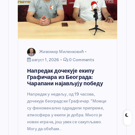
Живомир Миленковић
август 1, 2026
0 Comments
Напредак дочекује екипу
Графичара из Београда:
Чарапани најављују победу
Напредак у недељу, од 19 часова,
дочекује београдски Графичар. “Момци
су феноменално одрадили припреме,
атмосфера у екипи је добра. Много је
нових играча, још увек се сакупљамо.
Могу да обећам…