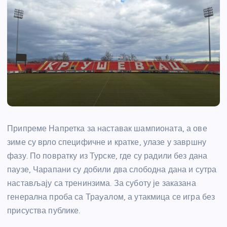
Припреме Напретка за наставак шампионата, а ове
зиме су врло специфичне и кратке, улазе у завршну
фазу. По повратку из Турске, где су радили без дана
паузе, Чарапани су добили два слободна дана и сутра
настављају са тренинзима. За суботу је заказана
генерална проба са Траyалом, а утакмица се игра без
присуства публике.