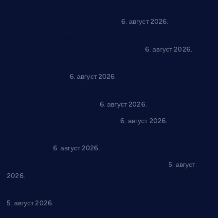
Вражогрнци чувају традицију: “Михољски сусрети села”
уз спортска надметања и забаву
6. август 2026.
Варварин подржао 25 нових предузетника: За
самозапошљавање по 380.000 динара
6. август 2026.
“Трстеник на Морави” од 10. до 16. августа: Богат програм
за све генерације
6. август 2026.
“Да се ради и гради по твом”: Трстеник улаже 4 милиона
динара у пројекте грађана
6. август 2026.
In memoriam: Тања Вилотијевић
6. август 2026.
Даница Петровић оживљава лик и дело Десанке
Максимовић
6. август 2026.
Александровац спреман за 61. “Жупску бербу”
5. август
2026.
Нова игралишта стижу у Бошњане, Доњи Катун и Парцане
5. август 2026.