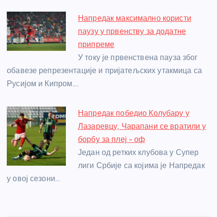
Напредак максимално користи
паузу у првенству за додатне
припреме
У току је првенствена пауза због
обавезе репрезентације и пријатељских утакмица са
Русијом и Кипром.…
Напредак победио Колубару у
Лазаревцу, Чарапани се вратили у
борбу за плеј - оф
Један од ретких клубова у Супер
лиги Србије са којима је Напредак
у овој сезони…