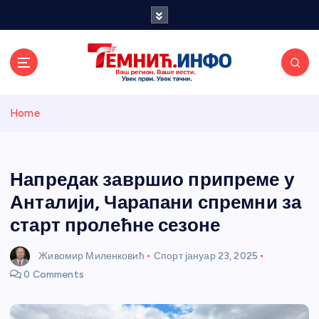
S
k
i
p
t
o
Темнићки
c
Home
o
n
информативн
t
e
Напредак завршио припреме у
и портал
n
Анталији, Чарапани спремни за
t
старт пролећне сезоне
Живомир Миленковић
Спорт
јануар 23, 2025
0 Comments