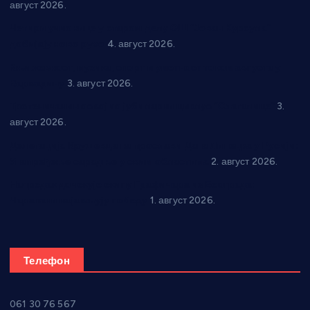
август 2026.
Четири учионице у старом делу ОШ “Јован Курсула”
добијају ново рухо
4. август 2026.
Књижевност, музика, спорт и уметност током августа у
Варварину
3. август 2026.
Трстеничанин освојио јубиларни циклус “Слагалице”
3.
август 2026.
Делегација Крушевца на прослави Дана Липецка у Русији:
Унапређење сарадње у свим областима
2. август 2026.
Напредак дочекује екипу Графичара из Београда:
Чарапани најављују победу
1. август 2026.
Телефон
061 30 76 567