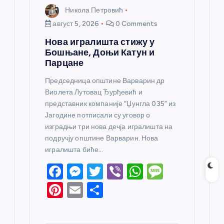
Никола Петровић
август 5, 2026
0 Comments
Нова игралишта стижу у
Бошњане, Доњи Катун и
Парцане
Председница општине Варварин др
Виолета Лутовац Ђурђевић и
представник компаније “Џунгла 035” из
Јагодине потписали су уговор о
изградњи три нова дечја игралишта на
подручју општине Варварин. Нова
игралишта биће…
F
M
T
Vi
W
M
a
e
w
b
h
e
Pi
E
S
c
ss
itt
er
at
ss
nt
m
h
e
e
er
s
a
er
ail
ar