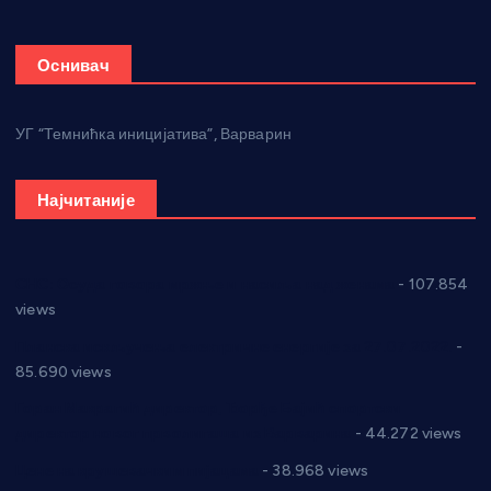
Оснивач
УГ “Темнићка иницијатива”, Варварин
Најчитаније
СНС: Осуда говора мржње и насиља над женама
- 107.854
views
Планска искључења електричне енергије за 27.07.2022.
-
85.690 views
Горан Макрагић директор, Ђорђе Бајић спортски
директор новог прволигаша из Варварина
- 44.272 views
Цене на крушевачким пијацама
- 38.968 views