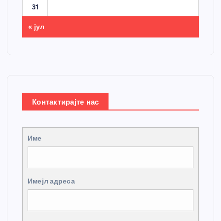
31
« јул
Контактирајте нас
Име
Имејл адреса