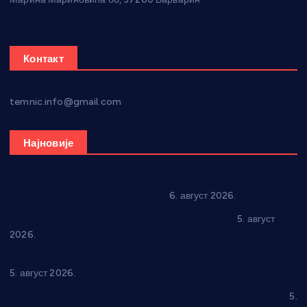
Контакт
temnic.info@gmail.com
Најновије
In memoriam: Тања Вилотијевић
6. август 2026.
Александровац спреман за 61. “Жупску бербу”
5. август
2026.
Нова игралишта стижу у Бошњане, Доњи Катун и Парцане
5. август 2026.
У Ћићевцу одржана Конференција клубова Зоне “Запад”
5.