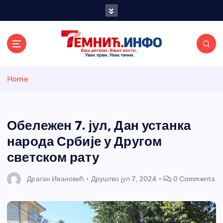
S
k
i
p
t
o
Темнићки
c
Home
o
n
информативн
t
e
Обележен 7. јул, Дан устанка
и портал
n
народа Србије у Другом
t
светском рату
Драган Ивановић
Друштво
јул 7, 2024
0 Comments