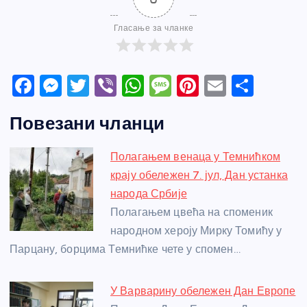
Гласање за чланке
F
M
T
Vi
W
M
Pi
E
S
a
e
w
b
h
e
nt
m
h
Повезани чланци
c
ss
itt
er
at
ss
er
ail
ar
e
e
er
s
a
e
e
Полагањем венаца у Темнићком
b
n
A
g
st
крају обележен 7. јул, Дан устанка
o
g
p
e
народа Србије
o
er
p
Полагањем цвећа на споменик
народном хероју Мирку Томићу у
k
Парцану, борцима Темнићке чете у спомен…
У Варварину обележен Дан Европе