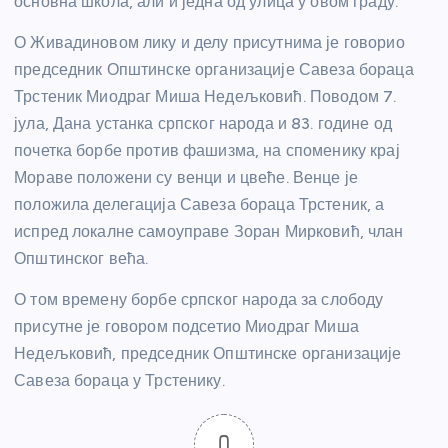
основна школа, али и једна од улица у овом граду.
О Живадиновом лику и делу присутнима је говорио
председник Општинске организације Савеза бораца
Трстеник Миодраг Миша Недељковић. Поводом 7.
јула, Дана устанка српског народа и 83. године од
почетка борбе против фашизма, на споменику крај
Мораве положени су венци и цвеће. Венце је
положила делегација Савеза бораца Трстеник, а
испред локалне самоуправе Зоран Мирковић, члан
Општинског већа.
О том времену борбе српског народа за слободу
присутне је говором подсетио Миодраг Миша
Недељковић, председник Општинске организације
Савеза бораца у Трстенику.
0