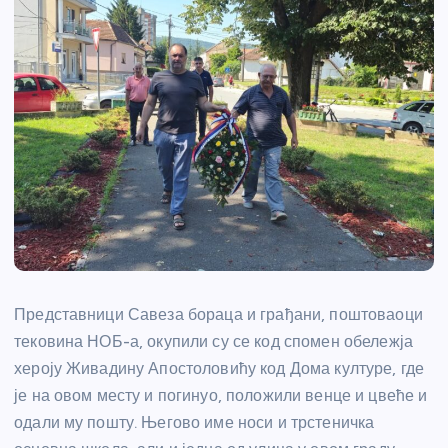
Представници Савеза бораца и грађани, поштоваоци
тековина НОБ-а, окупили су се код спомен обележја
хероју Живадину Апостоловићу код Дома културе, где
је на овом месту и погинуо, положили венце и цвеће и
одали му пошту. Његово име носи и трстеничка