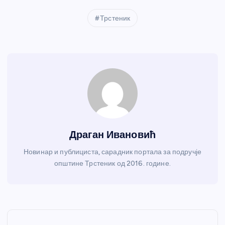
Трстеник
Драган Ивановић
Новинар и публициста, сарадник портала за подручје
општине Трстеник од 2016. године.
К