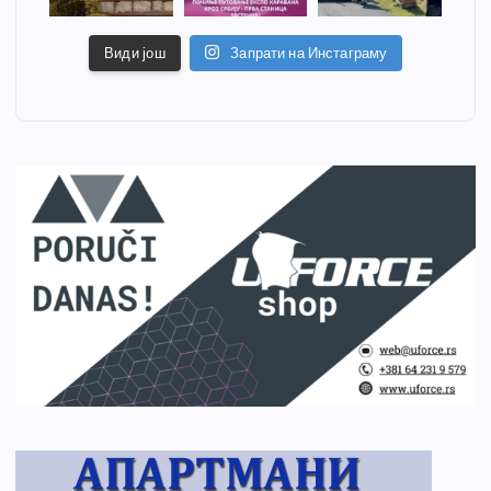
Види још
Запрати на Инстаграму