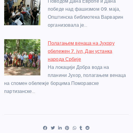
Поводом Дана Европе и Дана
победе над фашизмом 09. маја,
Општинска библиотека Варварин
организовала је…
Полагањем венаца на Јухору
обележен 7. јул, Дан устанка
народа Србије
На локацији Добра вода на
планини Јухор, полагањем венаца
на спомен обележје борцима Поморавске
партизанске…