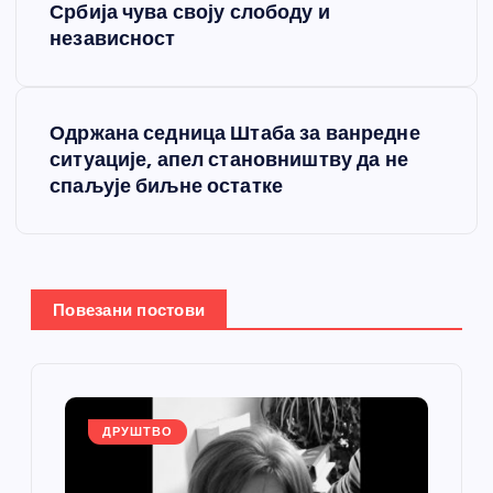
Србија чува своју слободу и
р
независност
е
Одржана седница Штаба за ванредне
т
ситуације, апел становништву да не
спаљује биљне остатке
а
њ
е
Повезани постови
ч
л
ДРУШТВО
а