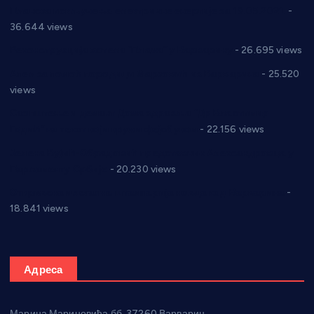
Планска искључења електричне енергије за 19.05.2021.
-
36.644 views
Реконструкција хотела “Плажа” у Варварину
- 26.695 views
Апел за помоћ породици Марковић из Варварина
- 25.520
views
Саопштење и демант Дома здравља “Др Властимир
Годић” на текст који кружи фејсбуком
- 22.156 views
Јелена Вујић-Обрадовић представник Александровца у
Парламенту Србије
- 20.230 views
Откривена илегална штампарија новца код Варварина
-
18.841 views
Адреса
Марина Мариновића бб, 37260 Варварин