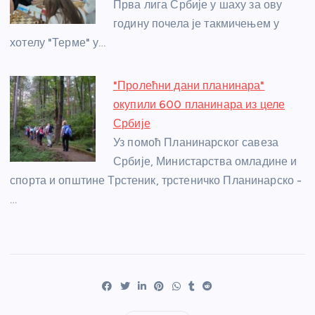
Прва лига Србије у шаху за ову
годину почела је такмичењем у
хотелу "Терме" у…
"Пролећни дани планинара"
окупили 600 планинара из целе
Србије
Уз помоћ Планинарског савеза
Србије, Министарства омладине и
спорта и општине Трстеник, трстеничко Планинарско -
…