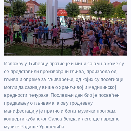
Изложбу у Ћићевцу пратио је и мини сајам на коме су
се представили произвођачи гљива, производа од
гљива и опреме за гљиварење, од којих су посетиоци
могли да сазнају више о хранљивој и медицинској
вредности печурака. Последњи дан био је посвећен
предавању о гљивама, а ову тродневну
манифестацију је пратио и богат музички програм,
концерти кубанског Салса бенда и легенде народне
музике Радише Урошевића.