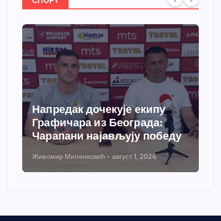
СПОРТ
Спортски центар “Ћићевац”
добија савремени систем
грејања
Никола Петровић
јул 31, 2026