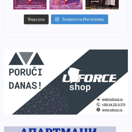
Види још
Запрати на Инстаграму