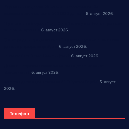
Варварин подржао 25 нових предузетника: За
самозапошљавање по 380.000 динара
6. август 2026.
“Трстеник на Морави” од 10. до 16. августа: Богат програм
за све генерације
6. август 2026.
“Да се ради и гради по твом”: Трстеник улаже 4 милиона
динара у пројекте грађана
6. август 2026.
In memoriam: Тања Вилотијевић
6. август 2026.
Даница Петровић оживљава лик и дело Десанке
Максимовић
6. август 2026.
Александровац спреман за 61. “Жупску бербу”
5. август
2026.
Телефон