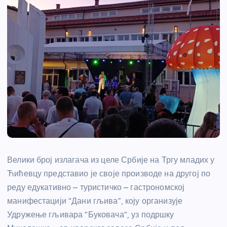
Велики број излагача из целе Србије на Тргу младих у
Ћићевцу представио је своје производе на другој по
реду едукативно – туристичко – гастрономској
манифестацији “Дани гљива”, коју организује
Удружење гљивара “Буковача”, уз подршку