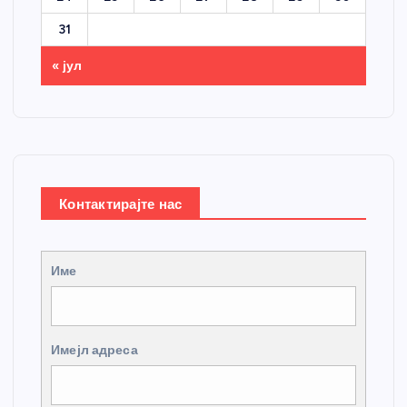
31
« јул
Контактирајте нас
Име
Имејл адреса