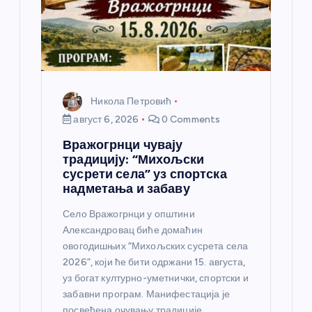
к
а
Никола Петровић
август 6, 2026
0 Comments
Вражогрнци чувају
традицију: “Михољски
сусрети села” уз спортска
надметања и забаву
Село Вражогрнци у општини
Александровац биће домаћин
овогодишњих “Михољских сусрета села
2026”, који ће бити одржани 15. августа,
уз богат културно-уметнички, спортски и
забавни програм. Манифестација је
посвећена очувању традиције,…