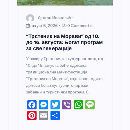
Драган Ивановић
август 6, 2026
0 Comments
“Трстеник на Морави” од 10.
до 16. августа: Богат програм
за све генерације
У оквиру Трстеничког културног лета, од
10. до 16. августа биће одржана
традиционална манифестација
“Трстеник на Морави”, која и ове године
доноси богат културни, спортски,
забавни и туристички програм. 0…
F
M
T
Vi
W
M
a
e
w
b
h
e
Pi
E
S
c
ss
itt
er
at
ss
nt
m
h