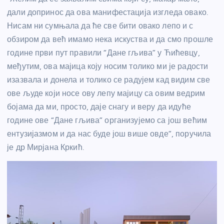
дали допринос да ова манифестација изгледа овако.
Нисам ни сумњала да ће све бити овако лепо и с
обзиром да већ имамо нека искуства и да смо прошле
године први пут правили “Дане гљива” у Ћићевцу,
међутим, ова мајица коју носим толико ми је радости
изазвала и донела и толико се радујем кад видим све
ове људе који носе ову лепу мајицу са овим ведрим
бојама да ми, просто, даје снагу и веру да идуће
године ове “Дане гљива” организујемо са још већим
ентузијазмом и да нас буде још више овде”, поручила
је др Мирјана Кркић.