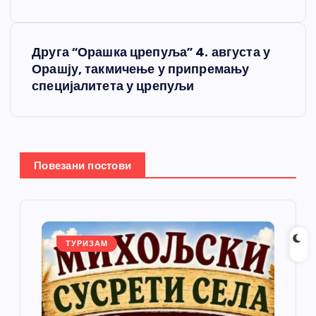
е
Друга “Орашка црепуља” 4. августа у
т
Орашју, такмичење у припремању
специјалитета у црепуљи
а
њ
е
Повезани постови
ч
л
ТУРИЗАМ
а
н