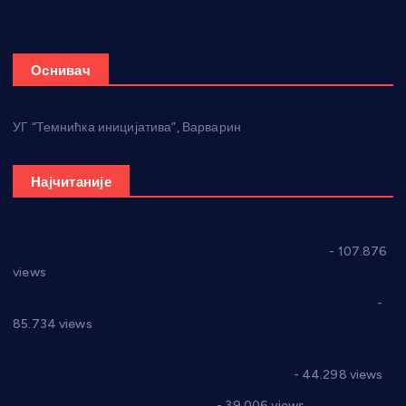
Оснивач
УГ “Темнићка иницијатива”, Варварин
Најчитаније
СНС: Осуда говора мржње и насиља над женама
- 107.876
views
Планска искључења електричне енергије за 27.07.2022.
-
85.734 views
Горан Макрагић директор, Ђорђе Бајић спортски
директор новог прволигаша из Варварина
- 44.298 views
Цене на крушевачким пијацама
- 39.006 views