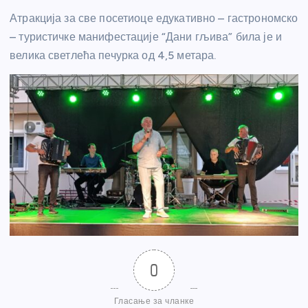
Атракција за све посетиоце едукативно – гастрономско
– туристичке манифестације “Дани гљива” била је и
велика светлећа печурка од 4,5 метара.
0
Гласање за чланке