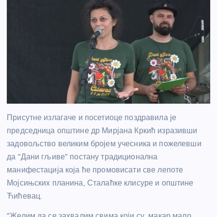
Присутне излагаче и посетиоце поздравила је
председница општине др Мирјана Кркић изразивши
задовољство великим бројем учесника и пожелевши
да “Дани гљиве” постану традиционална
манифестација која ће промовисати све лепоте
Мојсињских планина, Сталаћке клисуре и општине
Ћићевац.
“Желим да се захвалим свима који су, макар мало,