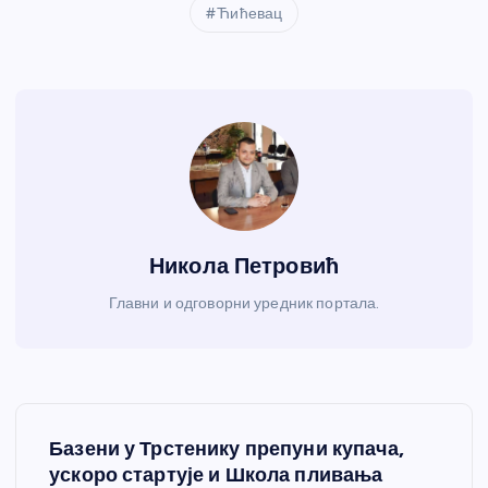
Ћићевац
Никола Петровић
Главни и одговорни уредник портала.
К
Базени у Трстенику препуни купача,
р
ускоро стартује и Школа пливања