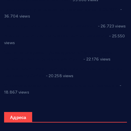
Планска искључења електричне енергије за 19.05.2021.
-
36.704 views
Реконструкција хотела “Плажа” у Варварину
- 26.723 views
Апел за помоћ породици Марковић из Варварина
- 25.550
views
Саопштење и демант Дома здравља “Др Властимир
Годић” на текст који кружи фејсбуком
- 22.176 views
Јелена Вујић-Обрадовић представник Александровца у
Парламенту Србије
- 20.258 views
Откривена илегална штампарија новца код Варварина
-
18.867 views
Адреса