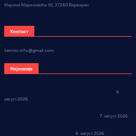
Марина Мариновића бб, 37260 Варварин
Контакт
temnic.info@gmail.com
Најновије
“Долина Бачине” кренула у уређење кутка за младе
8.
август 2026.
Општина Ћићевац наставља да подржава предузетнике:
10 нових субвенција за самозапошљавање
7. август 2026.
Вражогрнци чувају традицију: “Михољски сусрети села”
уз спортска надметања и забаву
6. август 2026.