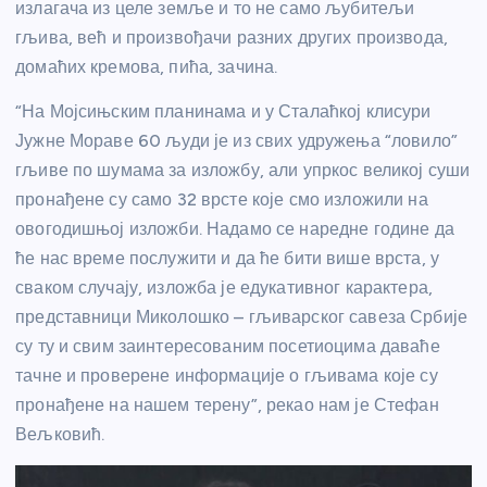
излагача из целе земље и то не само љубитељи
гљива, већ и произвођачи разних других производа,
домаћих кремова, пића, зачина.
“На Мојсињским планинама и у Сталаћкој клисури
Јужне Мораве 60 људи је из свих удружења “ловило”
гљиве по шумама за изложбу, али упркос великој суши
пронађене су само 32 врсте које смо изложили на
овогодишњој изложби. Надамо се наредне године да
ће нас време послужити и да ће бити више врста, у
сваком случају, изложба је едукативног карактера,
представници Миколошко – гљиварског савеза Србије
су ту и свим заинтересованим посетиоцима даваће
тачне и проверене информације о гљивама које су
пронађене на нашем терену”, рекао нам је Стефан
Вељковић.