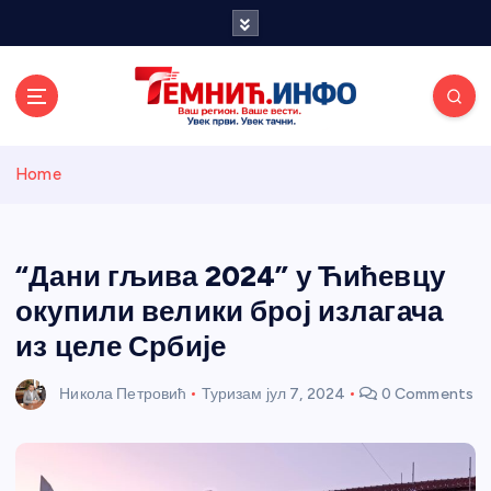
S
k
i
p
t
o
Темнићки
c
Home
o
n
информативн
t
e
“Дани гљива 2024” у Ћићевцу
и портал
n
окупили велики број излагача
t
из целе Србије
Никола Петровић
Туризам
јул 7, 2024
0 Comments