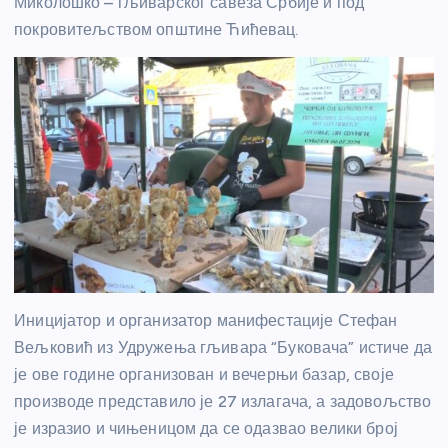
Миколошко – гљиварског савеза Србије и под
покровитељством општине Ћићевац.
Иницијатор и организатор манифестације Стефан
Вељковић из Удружења гљивара “Буковача” истиче да
је ове године организован и вечерњи базар, своје
производе представило је 27 излагача, а задовољство
је изразио и чињеницом да се одазвао велики број