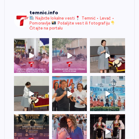
temnic.info
Najbrže lokalne vesti
Temnić • Levač •
Pomoravlje
Pošaljite vest ili fotografiju
Čitajte na portalu