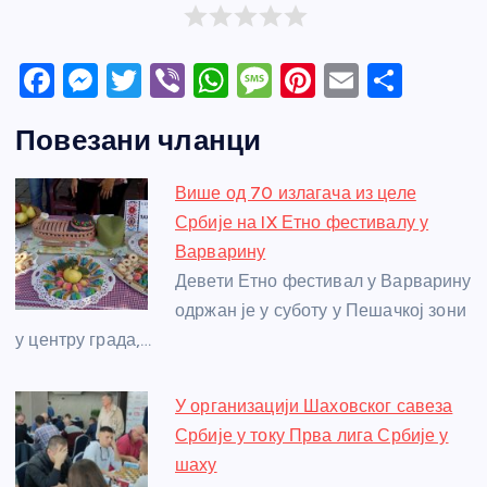
F
M
T
Vi
W
M
Pi
E
S
a
e
w
b
h
e
nt
m
h
Повезани чланци
c
ss
itt
er
at
ss
er
ail
ar
e
e
er
s
a
e
e
Више од 70 излагача из целе
b
n
A
g
st
Србије на IX Етно фестивалу у
o
g
p
e
Варварину
o
er
p
Девети Етно фестивал у Варварину
одржан је у суботу у Пешачкој зони
k
у центру града,…
У организацији Шаховског савеза
Србије у току Прва лига Србије у
шаху