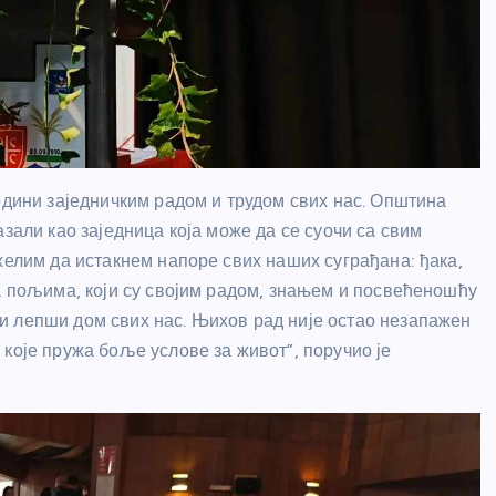
одини заједничким радом и трудом свих нас. Општина
зали као заједница која може да се суочи са свим
желим да истакнем напоре свих наших суграђана: ђака,
на пољима, који су својим радом, знањем и посвећеношћу
и лепши дом свих нас. Њихов рад није остао незапажен
које пружа боље услове за живот”, поручио је