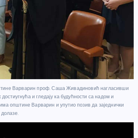
пштине Варварин проф. Саша Живадиновић нагласивши
х достиугнућа и гледају ка будућности са надом и
има општине Варварин и упутио позив да заједнички
 долазе.