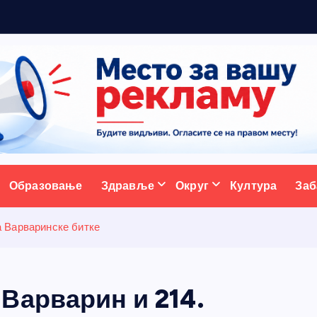
р
а
д
и
ативни портал
Образовање
Здравље
Округ
Култура
Заб
 Варваринске битке
Варварин и 214.