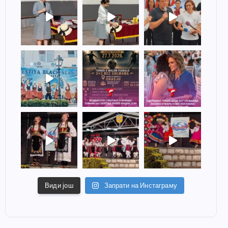
Види још
Запрати на Инстаграму