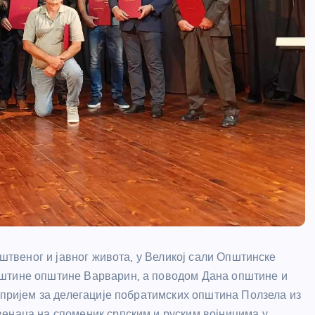
уштвеног и јавног живота, у Великој сали Општинске
пштине општине Варварин, а поводом Дана општине и
 пријем за делегације побратимских општина Ползела из
венаца на споменик српским и руским војницима у