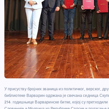
У присуству бројних званица из политичког, верског, др
библиотеке Варварин одржана је свечана седница Ску
214. годишњице Варваринске битке, којој су претходили
Словеније и Модрича из Републике Српске и полагање 