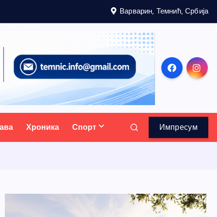
Варварин, Темнић, Србија
ава
Хроника
Спорт
Импресум