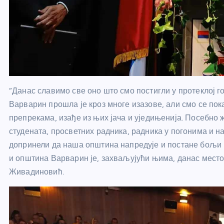
“Данас славимо све оно што смо постигли у протеклој г
Варварин прошла је кроз многе изазове, али смо се пока
препрекама, изађе из њих јача и уједињенија. Посебно 
студената, просветних радника, радника у погонима и 
допринели да наша општина напредује и постане бољи 
и општина Варварин је, захваљујући њима, данас место 
Живадиновић.