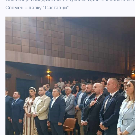
Спомен – парку “Саставци”.