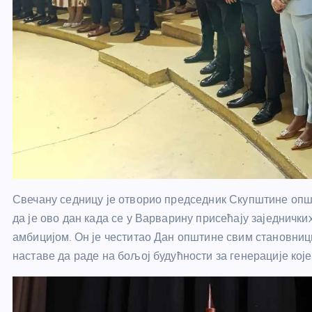
Свечану седницу је отворио председник Скупштине о
да је ово дан када се у Варварину присећају заједнички
амбицијом. Он је честитао Дан општине свим становниц
наставе да раде на бољој будућности за генерације које