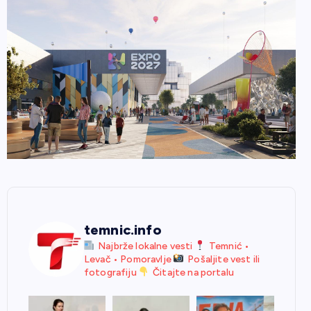
temnic.info
Najbrže lokalne vesti
Temnić •
Levač • Pomoravlje
Pošaljite vest ili
fotografiju
Čitajte na portalu