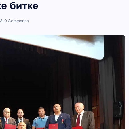
е битке
0 Comments