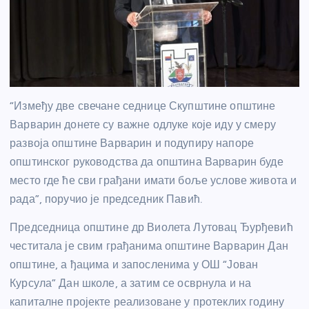
“Између две свечане седнице Скупштине општине
Варварин донете су важне одлуке које иду у смеру
развоја општине Варварин и подупиру напоре
општинског руководства да општина Варварин буде
место где ће сви грађани имати боље услове живота и
рада”, поручио је председник Павић.
Председница општине др Виолета Лутовац Ђурђевић
честитала је свим грађанима општине Варварин Дан
општине, а ђацима и запосленима у ОШ “Јован
Курсула” Дан школе, а затим се осврнула и на
капиталне пројекте реализоване у протеклих годину