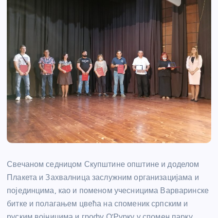
Свечаном седницом Скупштине општине и доделом
Плакета и Захвалница заслужним организацијама и
појединцима, као и поменом учесницима Варваринске
битке и полагањем цвећа на споменик српским и
руским војницима и грофу О’Рурку у спомен парку