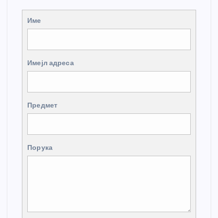
Име
Имејл адреса
Предмет
Порука