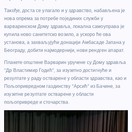
Такође, доста се улагало и у здравство, набављена је
нова опрема за потребе појединих служби у
варваринском Дому здравља, локална самоуправа је
купила ново санитетско возило, а ускоро ће ова
установа, а захваљујући донацији Амбасаде Јапана у
Београду, добити најмодернији, нови рендген апарат.
Плакете општине Варварин уручене су Дому здравља
“Др Властимир Годић”, за изузетно достигнуће и
резултате у раду остварене у области здравства, као и
Пољопривредном газдинству “Арсић” из Бачине, за
изузетне резултате остварене у области
пољопривреде и сточарства.