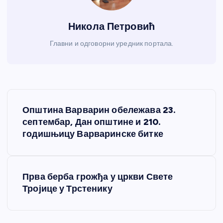
Никола Петровић
Главни и одговорни уредник портала.
К
Општина Варварин обележава 23.
р
септембар, Дан општине и 210.
годишњицу Варваринске битке
е
т
Прва берба грожђа у цркви Свете
Тројице у Трстенику
а
њ