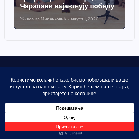
грејања
Никола Петровић
јул 31, 2026
Оснивач
УГ “Темнићка иницијатива”, Варварин
Адреса