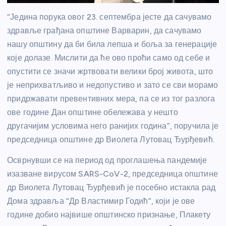
“Једина порука овог 23. септембра јесте да сачувамо
здравље грађана општине Варварин, да сачувамо
нашу општину да би била лепша и боља за генерације
које долазе. Мислити да ће ово проћи само од себе и
опустити се значи жртвовати велики број живота, што
је неприхватљиво и недопустиво и зато се сви морамо
придржавати превентивних мера, па се из тог разлога
ове године Дан општине обележава у нешто
другачијим условима него ранијих година”, поручила је
председница општине др Виолета Лутовац Ђурђевић.
Осврнувши се на период од проглашења пандемије
изазване вирусом SARS-CoV-2, председница општине
др Виолета Лутовац Ђурђевић је посебно истакла рад
Дома здравља “Др Властимир Годић”, који је ове
године добио највише општинско признање, Плакету