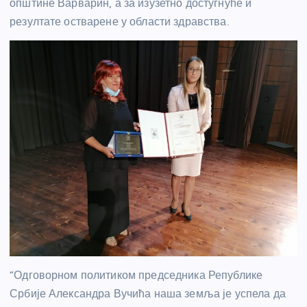
општине Варварин, а за изузетно достугнуће и
резултате остварене у области здравства.
“Одговорном политиком председника Републике
Србије Александра Вучића наша земља је успела да