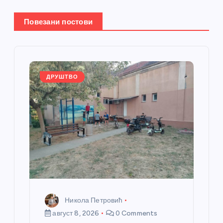
е
Повезани постови
ч
л
ДРУШТВО
а
н
к
а
Никола Петровић
август 8, 2026
0 Comments