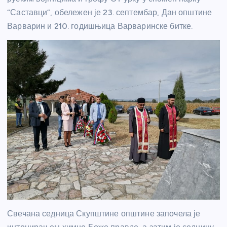
“Саставци”, обележен је 23. септембар, Дан општине
Варварин и 210. годишњица Варваринске битке.
Свечана седница Скупштине општине започела је