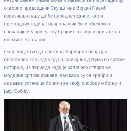
интонирањем химне Боже правде, а затим је седницу
отворио председник Скупштине Војкан Павић
изразивши наду да ће наредне године, као и
претходних година, овај празник бити обележен
свечаније и у присуству бројних гостију и пријатеља
општине Варварин.
Он је подсетио да општина Варварин овај Дан
обележава као један од најзначајних датума из српске
историје, из периода када је започело стварање
модерне српске државе, дан када су се храбри и
одважни устаници борили за своју слободу и бољу и
јаку Србију.