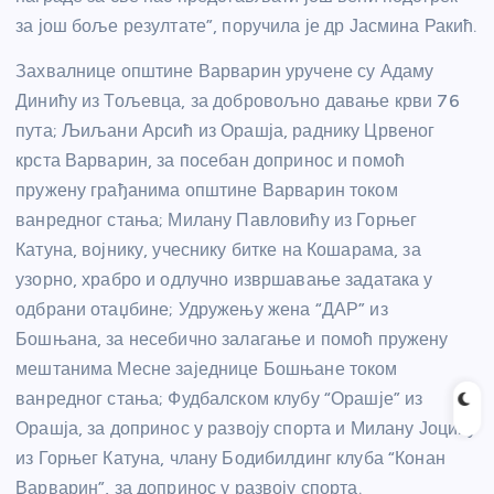
за још боље резултате”, поручила је др Јасмина Ракић.
Захвалнице општине Варварин уручене су Адаму
Динићу из Тољевца, за добровољно давање крви 76
пута; Љиљани Арсић из Орашја, раднику Црвеног
крста Варварин, за посебан допринос и помоћ
пружену грађанима општине Варварин током
ванредног стања; Милану Павловићу из Горњег
Катуна, војнику, учеснику битке на Кошарама, за
узорно, храбро и одлучно извршавање задатака у
одбрани отаџбине; Удружењу жена “ДАР” из
Бошњана, за несебично залагање и помоћ пружену
мештанима Месне заједнице Бошњане током
ванредног стања; Фудбалском клубу “Орашје” из
Орашја, за допринос у развоју спорта и Милану Јоцићу
из Горњег Катуна, члану Бодибилдинг клуба “Конан
Варварин”, за допринос у развоју спорта.