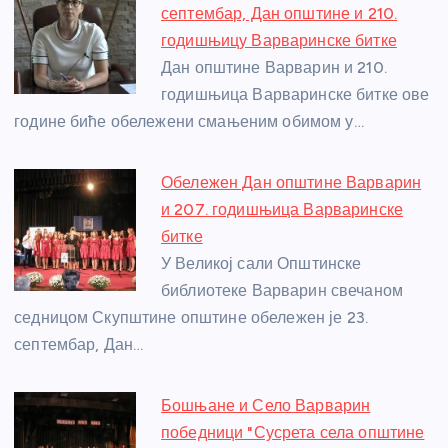
b
n
A
g
st
септембар, Дан општине и 210.
o
g
p
e
годишњицу Варваринске битке
o
er
p
Дан општине Варварин и 210.
годишњица Варваринске битке ове
k
године биће обележени смањеним обимом у…
Обележен Дан општине Варварин
и 207. годишњица Варваринске
битке
У Великој сали Општинске
библиотеке Варварин свечаном
седницом Скупштине општине обележен је 23.
септембар, Дан…
Бошњане и Село Варварин
победници "Сусрета села општине