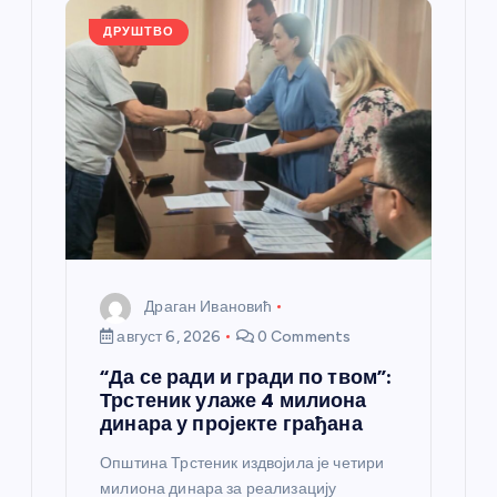
k
ДРУШТВО
Драган Ивановић
август 6, 2026
0 Comments
“Да се ради и гради по твом”:
Трстеник улаже 4 милиона
динара у пројекте грађана
Општина Трстеник издвојила је четири
милиона динара за реализацију