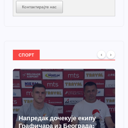
Контактирајте нас
СПОРТ
Спортски центар “Ћићевац”
добија савремени систем