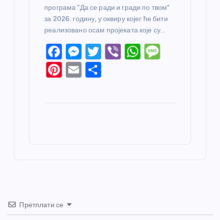
програма “Да се ради и гради по твом”
за 2026. годину, у оквиру којег ће бити
реализовано осам пројеката које су…
F
M
T
Vi
W
M
a
e
w
b
h
e
Pi
E
S
c
ss
itt
er
at
ss
nt
m
h
e
e
er
s
a
er
ail
ar
b
n
A
g
e
e
o
g
p
e
st
o
er
p
k
Претплати се