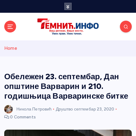
S
k
i
p
t
o
Темнићки
c
Home
o
n
информативн
t
e
Обележен 23. септембар, Дан
и портал
n
општине Варварин и 210.
t
годишњица Варваринске битке
Никола Петровић
Друштво
септембар 23, 2020
0 Comments