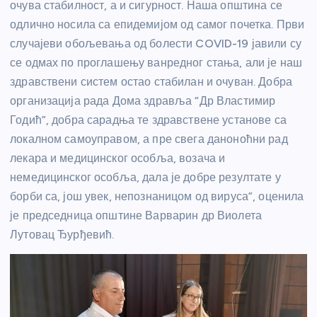
очува стабилност, а и сигурност. Наша општина се
одлично носила са епидемијом од самог почетка. Први
случајеви обољевања од болести COVID-19 јавили су
се одмах по проглашењу ванредног стања, али је наш
здравствени систем остао стабилан и очуван. Добра
организација рада Дома здравља “Др Властимир
Годић”, добра сарадња те здравствене установе са
локалном самоуправом, а пре свега даноноћни рад
лекара и медицинског особља, возача и
немедицинског особља, дала је добре резултате у
борби са, још увек, непознаницом од вируса”, оценила
је председница општине Варварин др Виолета
Лутовац Ђурђевић.