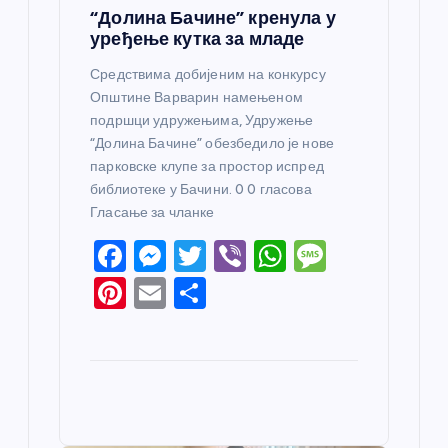
“Долина Бачине” кренула у
уређење кутка за младе
Средствима добијеним на конкурсу
Општине Варварин намењеном
подршци удружењима, Удружење
“Долина Бачине” обезбедило је нове
парковске клупе за простор испред
библиотеке у Бачини. 0 0 гласова
Гласање за чланке
F
M
T
Vi
W
M
a
e
w
b
h
e
Pi
E
S
c
ss
itt
er
at
ss
nt
m
h
e
e
er
s
a
er
ail
ar
b
n
A
g
e
e
o
g
p
e
st
o
er
p