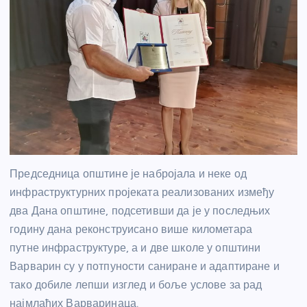
Председница општине је набројала и неке од
инфраструктурних пројеката реализованих између
два Дана општине, подсетивши да је у последњих
годину дана реконструисано више километара
путне инфраструктуре, а и две школе у општини
Варварин су у потпуности саниране и адаптиране и
тако добиле лепши изглед и боље услове за рад
најмлађих Варваринаца.