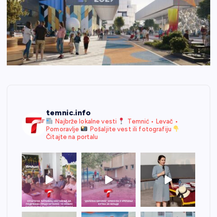
temnic.info
Najbrže lokalne vesti
Temnić • Levač •
Pomoravlje
Pošaljite vest ili fotografiju
Čitajte na portalu