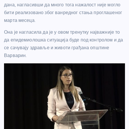
дана, нагласивши да много тога нажалост није могло
бити реализовано због ванредног стања проглашеног
марта месеца.
Она је нагласила да је у овом тренутку најважније то
да епидемиолошка ситуација буде под контролом и да
се сачувају здравље и животи грађана општине
Варварин.