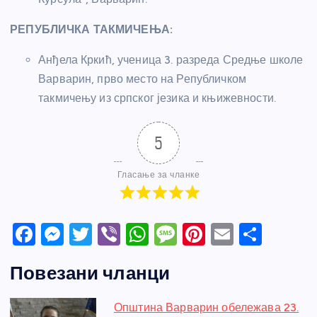
РЕПУБЛИЧКА ТАКМИЧЕЊА:
Анђела Кркић, ученица 3. разреда Средње школе
Варварин, прво место на Републичком
такмичењу из српског језика и књижевности.
5
Гласање за чланке
F
M
T
Vi
W
M
Pi
E
S
a
e
w
b
h
e
nt
m
h
Повезани чланци
c
ss
itt
er
at
ss
er
ail
ar
e
e
er
s
a
e
e
Општина Варварин обележава 23.