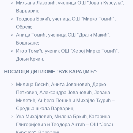
Миљана Лазовић, ученица ОШ “Јован Курсула”,
Варварин;
Теодора Бркић, ученица ОШ “Мирко Томић”,
Обреж;
Аница Томић, ученица ОШ “Драги Макић”,
Бошњане;
Игор Томић, ученик ОШ “Херој Мирко Томић”,
Доњи Крчин.
НОСИОЦИ ДИПЛОМЕ “ВУК КАРАЏИЋ”:
Милица Весић, Анита Јовановић, Дарко
Петковић, Александра Јовановић, Јована
Милетић, Анђела Пешић и Михајло Ђурић –
Средња школа Варварин;
Уна Михајловић, Милена Бркић, Катарина
Глигоријевић и Теодора Антић – ОШ “Јован
Курсула”, Варварин.