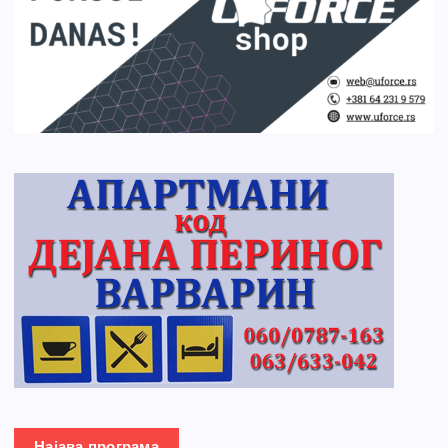
Најава програма