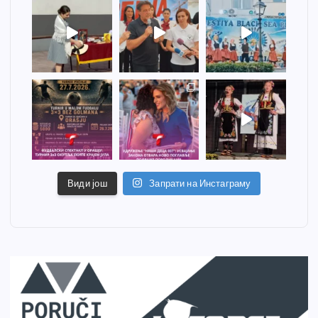
Види још
Запрати на Инстаграму