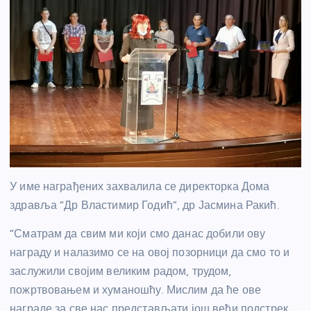
У име награђених захвалила се директорка Дома
здравља “Др Властимир Годић”, др Јасмина Ракић.
“Сматрам да свим ми који смо данас добили ову
награду и налазимо се на овој позорници да смо то и
заслужили својим великим радом, трудом,
пожртвовањем и хуманошћу. Мислим да ће ове
награде за све нас представљати још већи подстрек