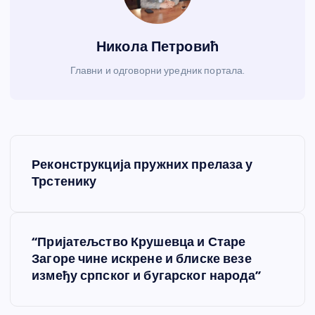
Никола Петровић
Главни и одговорни уредник портала.
К
Реконструкција пружних прелаза у
р
Трстенику
е
“Пријатељство Крушевца и Старе
т
Загоре чине искрене и блиске везе
између српског и бугарског народа”
а