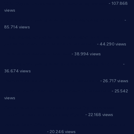
СНС: Осуда говора мржње и насиља над женама
- 107.868
views
Планска искључења електричне енергије за 27.07.2022.
-
85.714 views
Горан Макрагић директор, Ђорђе Бајић спортски
директор новог прволигаша из Варварина
- 44.290 views
Цене на крушевачким пијацама
- 38.994 views
Планска искључења електричне енергије за 19.05.2021.
-
36.674 views
Реконструкција хотела “Плажа” у Варварину
- 26.717 views
Апел за помоћ породици Марковић из Варварина
- 25.542
views
Саопштење и демант Дома здравља “Др Властимир
Годић” на текст који кружи фејсбуком
- 22.168 views
Јелена Вујић-Обрадовић представник Александровца у
Парламенту Србије
- 20.246 views