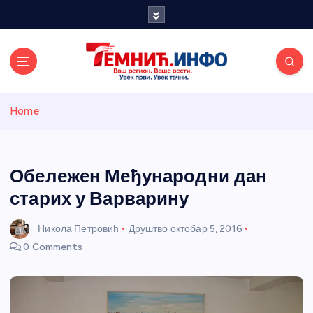
S
k
i
p
t
o
Темнићки
c
Home
o
n
информативн
t
e
Обележен Међународни дан
и портал
n
старих у Варварину
t
Никола Петровић
Друштво
октобар 5, 2016
0 Comments