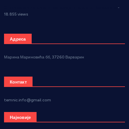
Откривена илегална штампарија новца код Варварина
-
18.855 views
Адреса
Марина Мариновића бб, 37260 Варварин
Контакт
temnic.info@gmail.com
Најновије