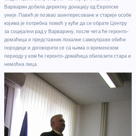
Варварин добила директну донацију од Европске
уније. Павић је позвао заинтересоване и старије особе
којима је потребна помоћ у кући да се обрате Центру
за социјални рад у Варварину, после чега ће геронто-
домаћица и представник локалне самоуправе обићи
породице и договорити се са њима о временском
периоду у ком ће геронто-домаћица обилазити стара и
немоћна лица.