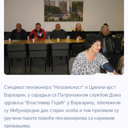
Синдикат пензионера “Независност” и Црвени крст
Варварин, у сарадњи са Патронажном службом Дома
здравља “Властимир Годић” у Варварину, обележили
су Међународни дан старих особа и том приликом су
уручени пакети помоћи пензионерима са најнижим
примањима.