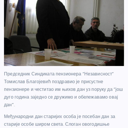
Председник Синдиката пензионера “Независност”
Томислав Благојевић поздравио је присустне
пензионере и честитао им њихов дан уз поруку да “још
дуго година заједно се дружимо и обележавамо овај
дан”.
Међународни дан старијих особа је посебан дан за
старије особе широм света. Слоган овогодишње