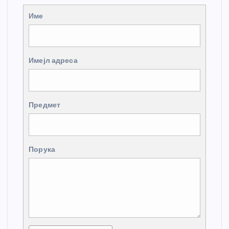
Име
Имејл адреса
Предмет
Порука