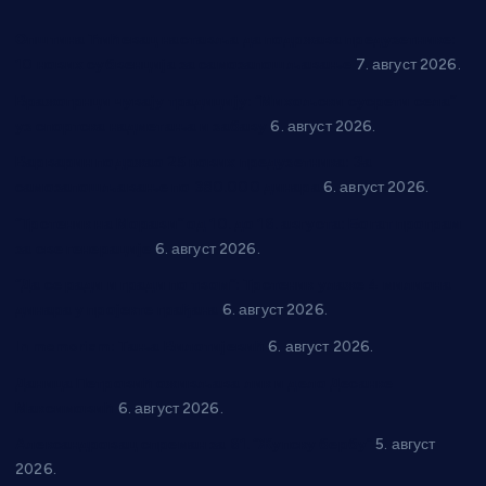
Општина Ћићевац наставља да подржава предузетнике:
10 нових субвенција за самозапошљавање
7. август 2026.
Вражогрнци чувају традицију: “Михољски сусрети села”
уз спортска надметања и забаву
6. август 2026.
Варварин подржао 25 нових предузетника: За
самозапошљавање по 380.000 динара
6. август 2026.
“Трстеник на Морави” од 10. до 16. августа: Богат програм
за све генерације
6. август 2026.
“Да се ради и гради по твом”: Трстеник улаже 4 милиона
динара у пројекте грађана
6. август 2026.
In memoriam: Тања Вилотијевић
6. август 2026.
Даница Петровић оживљава лик и дело Десанке
Максимовић
6. август 2026.
Александровац спреман за 61. “Жупску бербу”
5. август
2026.