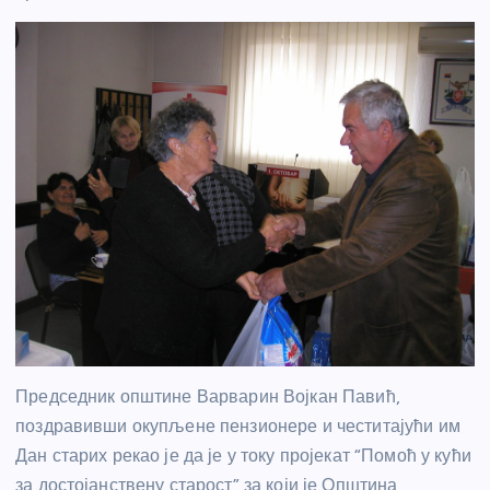
Председник општине Варварин Војкан Павић,
поздравивши окупљене пензионере и честитајући им
Дан старих рекао је да је у току пројекат “Помоћ у кући
за достојанствену старост” за који је Општина