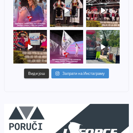
Види још
Запрати на Инстаграму