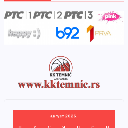
август 2026.
П
У
С
Ч
П
С
Н