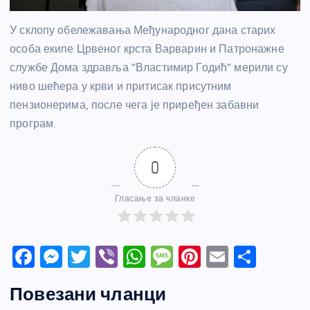
У склопу обележавања Међународног дана старих
особа екипе Црвеног крста Варварин и Патронажне
службе Дома здравља “Властимир Годић” мерили су
ниво шећера у крви и притисак присутним
пензионерима, после чега је приређен забавни
програм.
0
Гласање за чланке
F
M
T
Vi
W
M
Pi
E
S
a
e
w
b
h
e
nt
m
h
Повезани чланци
c
ss
itt
er
at
ss
er
ail
ar