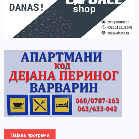
Најава програма