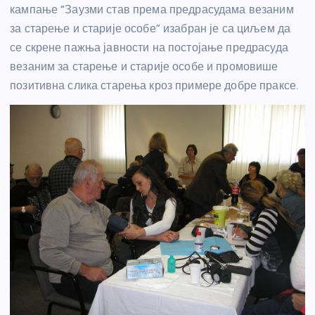
кампање “Заузми став према предрасудама везаним
за старење и старије особе” изабран је са циљем да
се скрене пажња јавности на постојање предрасуда
везаним за старење и старије особе и промовише
позитивна слика старења кроз примере добре праксе.