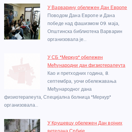
e
e
er
s
a
e
e
У Варварину обележен Дан Европе
b
n
A
g
st
Поводом Дана Европе и Дана
o
g
p
e
победе над фашизмом 09. маја,
o
er
p
Општинска библиотека Варварин
организовала је…
k
У СБ "Меркур" обележен
Међународни дан физиотерапеута
Као и претходних година, 8.
септембра, уочи обележавања
Међународног дана
физиотерапеута, Специјална болница "Меркур"
организовала…
У Крушевцу обележен Дан војних
ветерана Србије