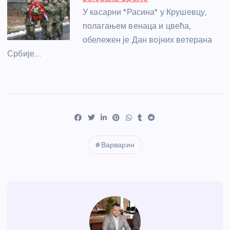
У касарни "Расина" у Крушевцу,
полагањем венаца и цвећа,
обележен је Дан војних ветерана
Србије.…
Варварин