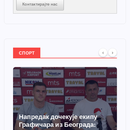
Контактирајте нас
СПОРТ
е екипу
Спортски центар “Ћиће
града:
добија савремени сист