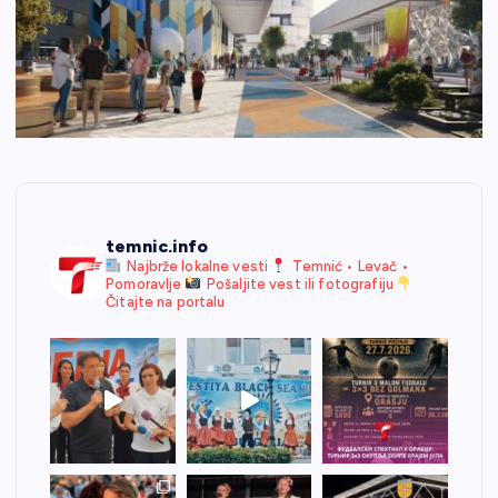
temnic.info
Najbrže lokalne vesti
Temnić • Levač •
Pomoravlje
Pošaljite vest ili fotografiju
Čitajte na portalu