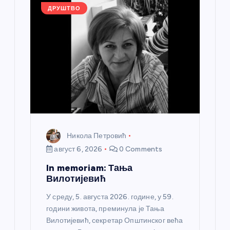
k
ДРУШТВО
Никола Петровић
август 6, 2026
0 Comments
In memoriam: Тања
Вилотијевић
У среду, 5. августа 2026. године, у 59.
години живота, преминула је Тања
Вилотијевић, секретар Општинског већа