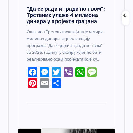
“Да се ради и гради по твом”:
Трстеник улаже 4 милиона
динара у пројекте грађана
Општина Трстеник издвојила је четири
милиона динара за реализацију
програма “Да се ради и гради по твом”
за 2026. годину, у оквиру којег ће бити
реализовано осам пројеката које су…
F
M
T
Vi
W
M
a
e
w
b
h
e
Pi
E
S
c
ss
itt
er
at
ss
nt
m
h
e
e
er
s
a
er
ail
ar
b
n
A
g
e
e
o
g
p
e
st
o
er
p