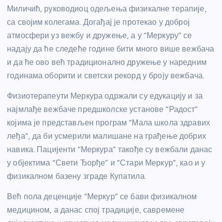
Миличић, руководиоц одељења физикалне терапије,
са својим колегама. Догађај је протекао у доброј
атмосфери уз вежбу и дружење, а у “Меркуру” се
надају да ће следеће године бити много више вежбача
и да ће ово већ традиционално дружење у наредним
годинама оборити и светски рекорд у броју вежбача.
Физиотерапеути Меркура одржали су едукацију и за
најмлађе вежбаче предшколске установе “Радост”
којима је представљен програм “Мала школа здравих
леђа”, да би усмерили малишане на грађење добрих
навика. Пацијенти “Меркура” такође су вежбали данас
у објектима “Свети Ђорђе” и “Стари Меркур”, као и у
физикалном базену зграде Купатила.
Већ пола деценције “Меркур” се бави физикалном
медицином, а данас спој традиције, савремене