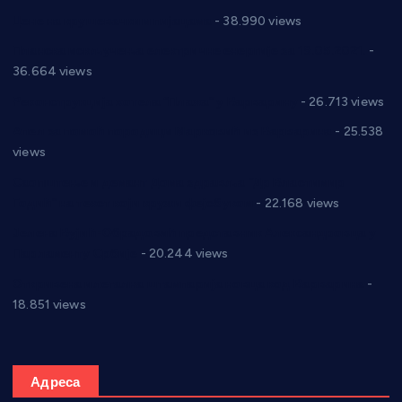
Цене на крушевачким пијацама
- 38.990 views
Планска искључења електричне енергије за 19.05.2021.
-
36.664 views
Реконструкција хотела “Плажа” у Варварину
- 26.713 views
Апел за помоћ породици Марковић из Варварина
- 25.538
views
Саопштење и демант Дома здравља “Др Властимир
Годић” на текст који кружи фејсбуком
- 22.168 views
Јелена Вујић-Обрадовић представник Александровца у
Парламенту Србије
- 20.244 views
Откривена илегална штампарија новца код Варварина
-
18.851 views
Адреса