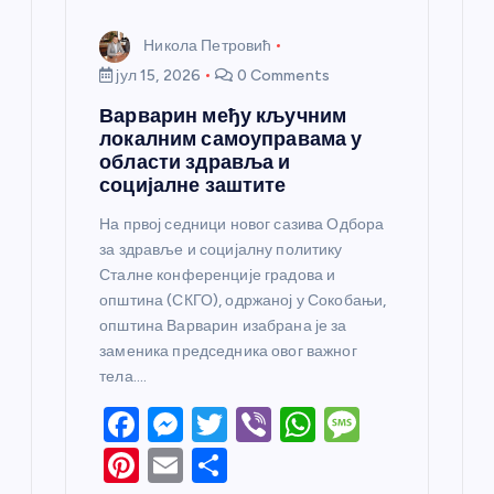
Никола Петровић
јул 15, 2026
0 Comments
Варварин међу кључним
локалним самоуправама у
области здравља и
социјалне заштите
На првој седници новог сазива Одбора
за здравље и социјалну политику
Сталне конференције градова и
општина (СКГО), одржаној у Сокобањи,
општина Варварин изабрана је за
заменика председника овог важног
тела.…
F
M
T
Vi
W
M
a
e
w
b
h
e
Pi
E
S