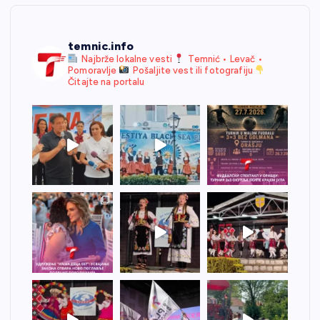
temnic.info
Najbrže lokalne vesti
Temnić • Levač •
Pomoravlje
Pošaljite vest ili fotografiju
Čitajte na portalu