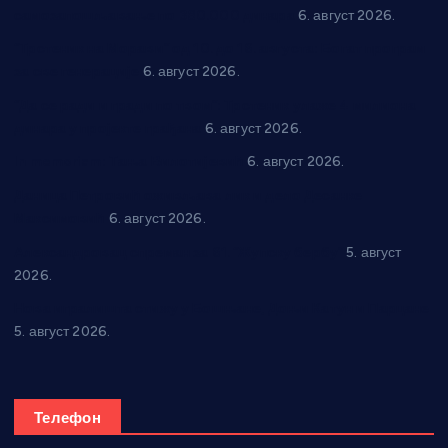
самозапошљавање по 380.000 динара
6. август 2026.
“Трстеник на Морави” од 10. до 16. августа: Богат програм
за све генерације
6. август 2026.
“Да се ради и гради по твом”: Трстеник улаже 4 милиона
динара у пројекте грађана
6. август 2026.
In memoriam: Тања Вилотијевић
6. август 2026.
Даница Петровић оживљава лик и дело Десанке
Максимовић
6. август 2026.
Александровац спреман за 61. “Жупску бербу”
5. август
2026.
Нова игралишта стижу у Бошњане, Доњи Катун и Парцане
5. август 2026.
Телефон