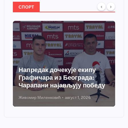
СПОРТ
Спортски центар “Ћићевац”
добија савремени систем
грејања
Никола Петровић
јул 31, 2026