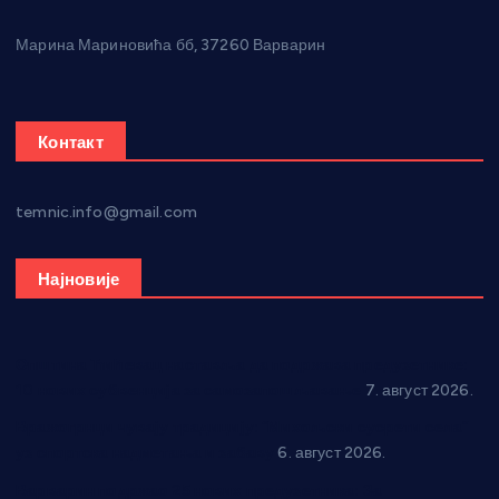
Марина Мариновића бб, 37260 Варварин
Контакт
temnic.info@gmail.com
Најновије
Општина Ћићевац наставља да подржава предузетнике:
10 нових субвенција за самозапошљавање
7. август 2026.
Вражогрнци чувају традицију: “Михољски сусрети села”
уз спортска надметања и забаву
6. август 2026.
Варварин подржао 25 нових предузетника: За