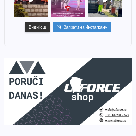
Види још
Запрати на Инстаграму