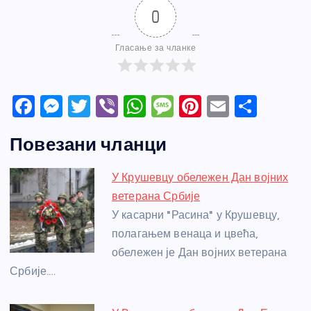
0
Гласање за чланке
F
M
T
Vi
W
M
Pi
E
S
a
e
w
b
h
e
nt
m
h
Повезани чланци
c
ss
itt
er
at
ss
er
ail
ar
e
e
er
s
a
e
e
У Крушевцу обележен Дан војних
b
n
A
g
st
ветерана Србије
o
g
p
e
У касарни "Расина" у Крушевцу,
o
er
p
полагањем венаца и цвећа,
обележен је Дан војних ветерана
k
Србије.…