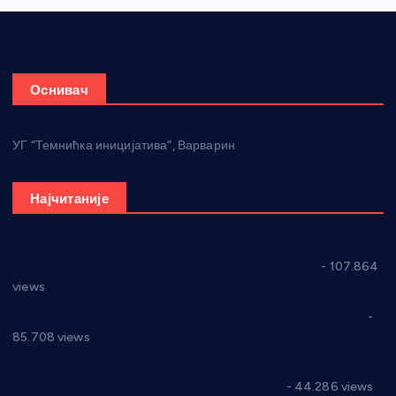
Оснивач
УГ “Темнићка иницијатива”, Варварин
Најчитаније
СНС: Осуда говора мржње и насиља над женама
- 107.864
views
Планска искључења електричне енергије за 27.07.2022.
-
85.708 views
Горан Макрагић директор, Ђорђе Бајић спортски
директор новог прволигаша из Варварина
- 44.286 views