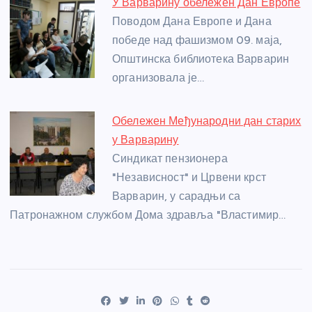
У Варварину обележен Дан Европе
Поводом Дана Европе и Дана
победе над фашизмом 09. маја,
Општинска библиотека Варварин
организовала је…
Обележен Међународни дан старих
у Варварину
Синдикат пензионера
"Независност" и Црвени крст
Варварин, у сарадњи са
Патронажном службом Дома здравља "Властимир…