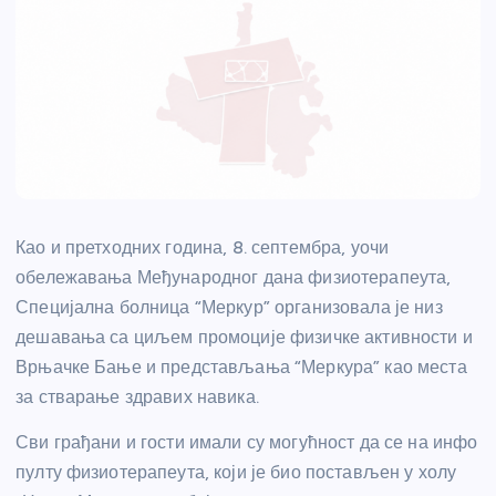
Као и претходних година, 8. септембра, уочи
обележавања Међународног дана физиотерапеута,
Специјална болница “Меркур” организовала је низ
дешавања са циљем промоције физичке активности и
Врњачке Бање и представљања “Меркура” као места
за стварање здравих навика.
Сви грађани и гости имали су могућност да се на инфо
пулту физиотерапеута, који је био постављен у холу