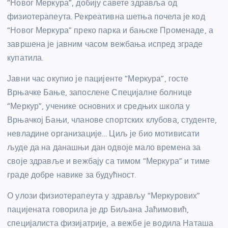
“Новог Меркура”, добију савете здравља од
физиотерапеута. Рекреативна шетња почела је код
“Новог Меркура” преко парка и бањске Променаде, а
завршена је јавним часом вежбања испред зграде
купатила.
Јавни час окупио је пацијенте “Меркура”, госте
Врњачке Бање, запослене Специјалне болнице
“Меркур”, ученике основних и средњих школа у
Врњачкој Бањи, чланове спортских клубова, студенте,
невладине организације… Циљ је био мотивисати
људе да на данашњи дан одвоје мало времена за
своје здравље и вежбају са тимом “Меркура” и тиме
граде добре навике за будућност.
О улози физиотерапеута у здрављу “Меркурових”
пацијената говорила је др Биљана Јаћимовић,
специјалиста физијатрије, а вежбе је водила Наташа