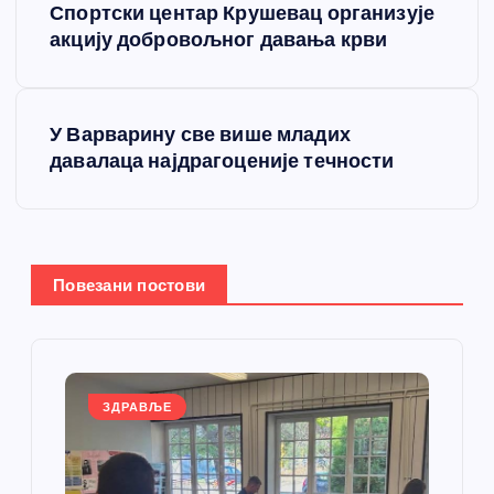
Спортски центар Крушевац организује
р
акцију добровољног давања крви
е
У Варварину све више младих
т
давалаца најдрагоценије течности
а
њ
Повезани постови
е
ч
л
ЗДРАВЉЕ
а