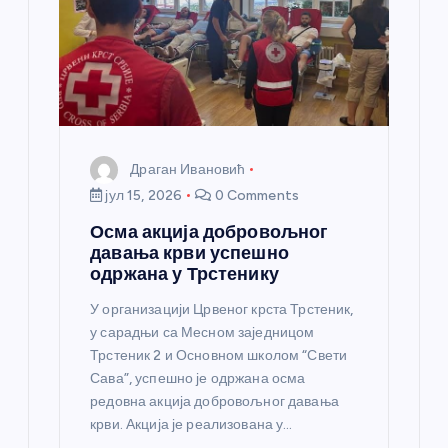
н
к
а
Драган Ивановић
јул 15, 2026
0 Comments
Осма акција добровољног
давања крви успешно
одржана у Трстенику
У организацији Црвеног крста Трстеник,
у сарадњи са Месном заједницом
Трстеник 2 и Основном школом “Свети
Сава”, успешно је одржана осма
редовна акција добровољног давања
крви. Акција је реализована у…