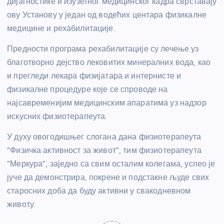
дијагностике и изузетног медицинског кадра сврставају
ову Установу у један од водећих центара физикалне
медицине и рехабилитације.
Предности програма рехабилитације су лечење уз
благотворно дејство лековитих минералних вода, као
и прегледи лекара физијатара и интернисте и
физикалне процедуре које се спроводе на
најсавременијим медицинским апаратима уз надзор
искусних физиотерапеута.
У духу овогодишњег слогана дана физиотерапеута
“Физичка активност за живот”, тим физиотерапеута
“Меркура”, заједно са свим осталим колегама, успео је
јуче да демонстрира, покрене и подстакне људе свих
старосних доба да буду активни у свакодневном
животу.