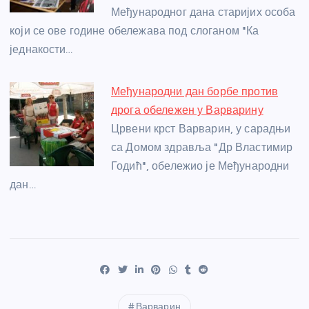
Међународног дана старијих особа
који се ове године обележава под слоганом "Ка
једнакости…
Међународни дан борбе против
дрога обележен у Варварину
Црвени крст Варварин, у сарадњи
са Домом здравља "Др Властимир
Годић", обележио је Међународни
дан…
Варварин