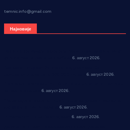
temnic.info@gmail.com
Најновије
Вражогрнци чувају традицију: “Михољски сусрети села”
уз спортска надметања и забаву
6. август 2026.
Варварин подржао 25 нових предузетника: За
самозапошљавање по 380.000 динара
6. август 2026.
“Трстеник на Морави” од 10. до 16. августа: Богат програм
за све генерације
6. август 2026.
“Да се ради и гради по твом”: Трстеник улаже 4 милиона
динара у пројекте грађана
6. август 2026.
In memoriam: Тања Вилотијевић
6. август 2026.
Даница Петровић оживљава лик и дело Десанке