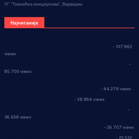
УГ “Темнићка иницијатива”, Варварин
Најчитаније
СНС: Осуда говора мржње и насиља над женама
- 107.862
views
Планска искључења електричне енергије за 27.07.2022.
-
85.700 views
Горан Макрагић директор, Ђорђе Бајић спортски
директор новог прволигаша из Варварина
- 44.278 views
Цене на крушевачким пијацама
- 38.984 views
Планска искључења електричне енергије за 19.05.2021.
-
36.658 views
Реконструкција хотела “Плажа” у Варварину
- 26.707 views
Апел за помоћ породици Марковић из Варварина
- 25.532