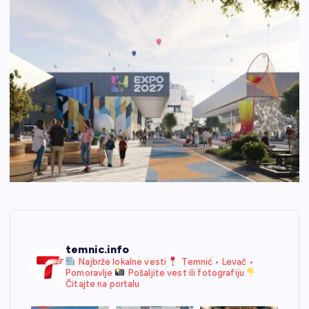
temnic.info
Najbrže lokalne vesti
Temnić • Levač •
Pomoravlje
Pošaljite vest ili fotografiju
Čitajte na portalu