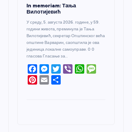
In memoriam: Тања
Вилотијевић
У среду, 5. августа 2026. године, у 59.
години живота, преминула је Тања
Вилотијевић, секретар Општинског већа
општине Варварин, саопштила је ова
јединица локалне самоуправе. 0 0
гласова Гласање за…
F
M
T
Vi
W
M
a
e
w
b
h
e
Pi
E
S
c
ss
itt
er
at
ss
nt
m
h
e
e
er
s
a
er
ail
ar
b
n
A
g
e
e
o
g
p
e
st
o
er
p