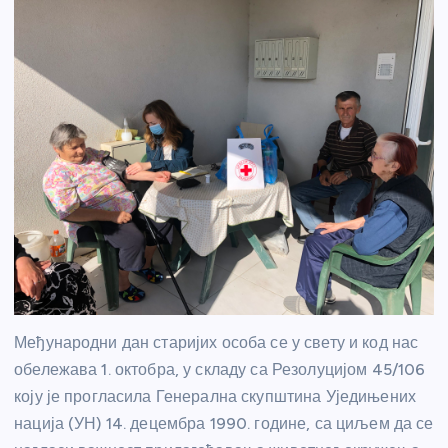
Међународни дан старијих особа се у свету и код нас
обележава 1. октобра, у складу са Резолуцијом 45/106
коју је прогласила Генерална скупштина Уједињених
нација (УН) 14. децембра 1990. године, са циљем да се