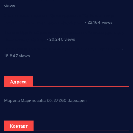
views
Саопштење и демант Дома здравља “Др Властимир
Годић” на текст који кружи фејсбуком
- 22.164 views
Јелена Вујић-Обрадовић представник Александровца у
Парламенту Србије
- 20.240 views
Откривена илегална штампарија новца код Варварина
-
18.847 views
Адреса
Марина Мариновића бб, 37260 Варварин
Контакт