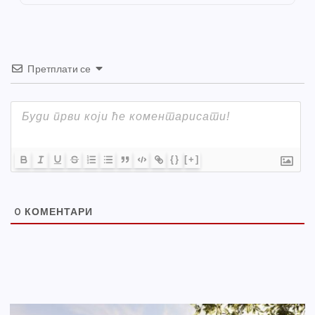
k
Претплати се
{}
[+]
0
КОМЕНТАРИ