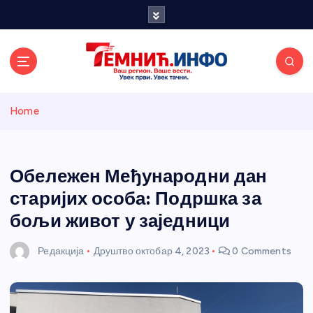
S
k
i
p
t
o
Темнићки
c
Home
o
n
информативн
t
e
Обележен Међународни дан
и портал
n
старијих особа: Подршка за
t
бољи живот у заједници
Редакција
Друштво
октобар 4, 2023
0 Comments