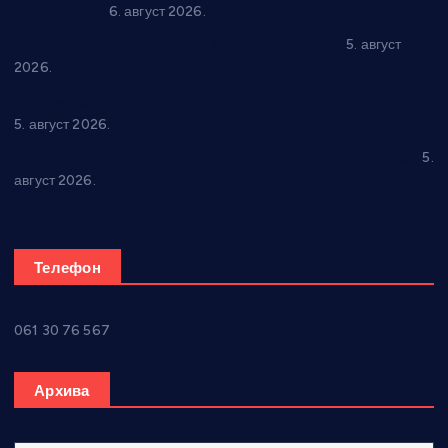
Максимовић
6. август 2026.
Александровац спреман за 61. “Жупску бербу”
5. август
2026.
Нова игралишта стижу у Бошњане, Доњи Катун и Парцане
5. август 2026.
У Ћићевцу одржана Конференција клубова Зоне “Запад”
5.
август 2026.
Телефон
061 30 76 567
Архива