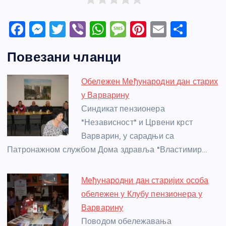
F
M
T
Vi
W
M
Pi
E
S
a
e
w
b
h
e
nt
m
h
Повезани чланци
c
ss
itt
er
at
ss
er
ail
ar
e
e
er
s
a
e
e
Обележен Међународни дан старих
b
n
A
g
st
у Варварину
o
g
p
e
Синдикат пензионера
o
er
p
"Независност" и Црвени крст
Варварин, у сарадњи са
k
Патронажном службом Дома здравља "Властимир…
Међународни дан старијих особа
обележен у Клубу пензионера у
Варварину
Поводом обележавања