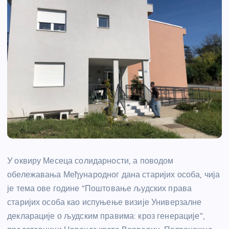
У оквиру Месеца солидарности, а поводом
обележавања Међународног дана старијих особа, чија
је тема ове године “Поштовање људских права
старијих особа као испуњење визије Универзалне
декларације о људским правима: кроз генерације”,