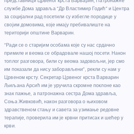
представници Црвеног крста Варварин, Патронажне
службе Дома здравља “Др Властимир Годић” и Центра
за социјални рад посетили су избегле породице у
својим домовима, које имају пребивалиште на
територији општине Варварин.
“Ради се о старијим особама које су нас срдачно
примиле и веома се обрадовале нашој посети. Након
топлог разговора, били су веома задовољни, јер смо
им показали да нису заборављени”, рекли су нам у
Црвеном крсту. Секретар Црвеног крста Варварин
Љиљана Арсић им је уручила скромне поклоне као
знак пажње, а патронажна сестра Дома здравља,
Соња Живковић, након разговора о њиховом
здравственом стању и савета за узимање редовне
терапије, проверила им је крвни притисак и шећер у
крви.