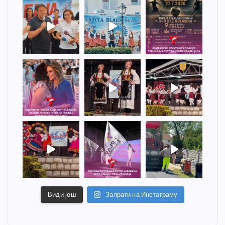
Види још
Запрати на Инстаграму