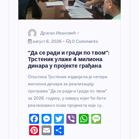
а
Драган Ивановић
август 6, 2026
0 Comments
“Да се ради и гради по твом”:
Трстеник улаже 4 милиона
динара у пројекте грађана
Општина Трстеник издвојила је четири
милиона динара за реализацију
програма “Да се ради и гради по твом”
за 2026. годину, у оквиру којег ће бити
реализовано осам пројеката које су…
F
M
T
Vi
W
M
a
e
w
b
h
e
Pi
E
S
c
ss
itt
er
at
ss