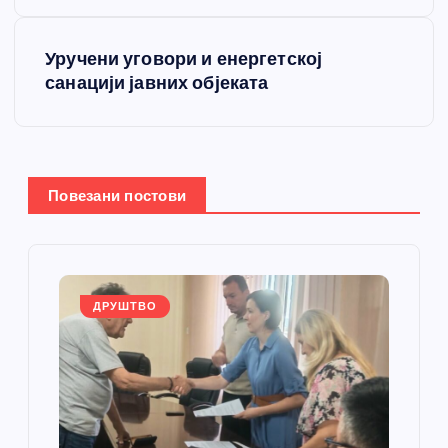
е
т
Уручени уговори и енергетској
санацији јавних објеката
а
њ
е
Повезани постови
ч
л
ДРУШТВО
а
н
к