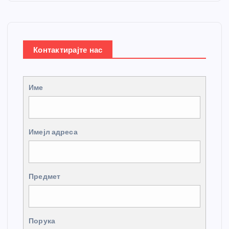
Контактирајте нас
Име
Имејл адреса
Предмет
Порука