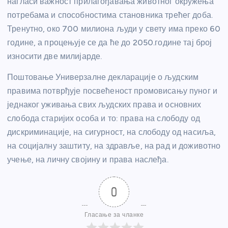
нагласи важност прилагођавања животног окружења
потребама и способностима становника трећег доба.
Тренутно, око 700 милиона људи у свету има преко 60
године, а процењује се да ће до 2050.године тај број
износити две милијарде.
Поштовање Универзалне декларације о људским
правима потврђује посвећеност промовисању пуног и
једнаког уживања свих људских права и основних
слобода старијих особа и то: права на слободу од
дискриминације, на сигурност, на слободу од насиља,
на социјалну заштиту, на здравље, на рад и доживотно
учење, на личну својину и права наслеђа.
0
Гласање за чланке