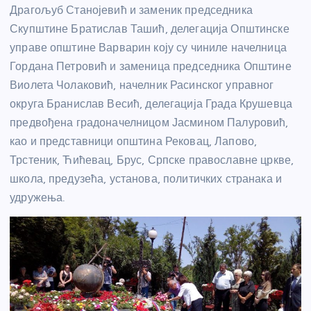
Драгољуб Станојевић и заменик председника
Скупштине Братислав Ташић, делегација Општинске
управе општине Варварин коју су чиниле начелница
Гордана Петровић и заменица председника Општине
Виолета Чолаковић, начелник Расинског управног
округа Бранислав Весић, делегација Града Крушевца
предвођена градоначелницом Јасмином Палуровић,
као и представници општина Рековац, Лапово,
Трстеник, Ћићевац, Брус, Српске православне цркве,
школа, предузећа, установа, политичких странака и
удружења.