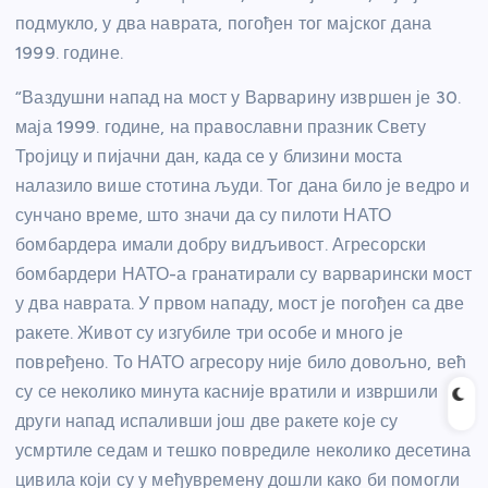
подмукло, у два наврата, погођен тог мајског дана
1999. године.
“Ваздушни напад на мост у Варварину извршен је 30.
маја 1999. године, на православни празник Свету
Тројицу и пијачни дан, када се у близини моста
налазило више стотина људи. Тог дана било је ведро и
сунчано време, што значи да су пилоти НАТО
бомбардера имали добру видљивост. Агресорски
бомбардери НАТО-а гранатирали су варварински мост
у два наврата. У првом нападу, мост је погођен са две
ракете. Живот су изгубиле три особе и много је
повређено. То НАТО агресору није било довољно, већ
су се неколико минута касније вратили и извршили
други напад испаливши још две ракете које су
усмртиле седам и тешко повредиле неколико десетина
цивила који су у међувремену дошли како би помогли