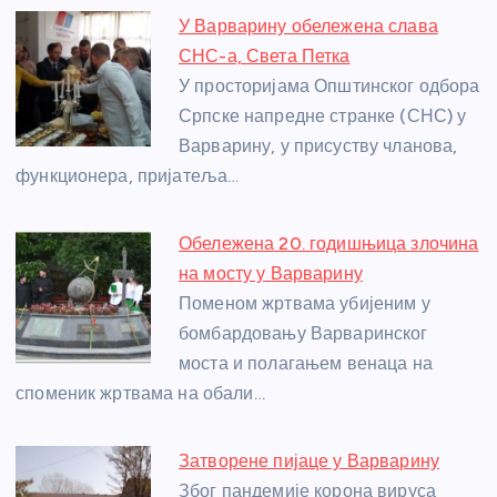
e
e
er
s
a
e
e
У Варварину обележена слава
b
n
A
g
st
СНС-а, Света Петка
o
g
p
e
У просторијама Општинског одбора
o
er
p
Српске напредне странке (СНС) у
Варварину, у присуству чланова,
k
функционера, пријатеља…
Обележена 20. годишњица злочина
на мосту у Варварину
Поменом жртвама убијеним у
бомбардовању Варваринског
моста и полагањем венаца на
споменик жртвама на обали…
Затворене пијаце у Варварину
Због пандемије корона вируса