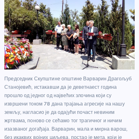
Председник Скупштине општине Варварин Драгољуб
Станојевић, истакавши да је деветнаест година
прошло од једног од највећих злочина који су
извршени током 78 дана трајања агресије на нашу
земљу, нагласио је да одајући почаст невиним
жртвама, поново се сећамо тог трагичног и ничим
изазваног догађаја. Варварин, мала и мирна варош,
без икаквих војних циљева, постао је мета, који је