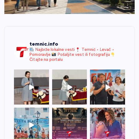
temnic.info
Najbrže lokalne vesti
Temnić • Levač •
Pomoravlje
Pošaljite vest ili fotografiju
Čitajte na portalu