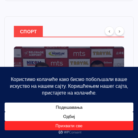
СПОРТ
Спортски центар “Ћићевац”
добија савремени систем
грејања
Никола Петровић
јул 31, 2026