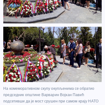
На комеморативном скупу окупљенима се обратио
председник општине Варварин Војкан Павић
подсетивши да је мост срушен при самом крају НАТО