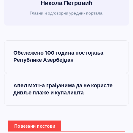
Никола Петровић
Главни и одговорни уредник портала.
К
Обележено 100 година постојања
р
Републике Азербејџан
е
Апел МУП-а грађанима да не користе
т
дивље плаже и купалишта
а
њ
Повезани постови