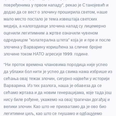
повређенима у првом нападу”, рекао је Станојевић и
додао да се вест о злочину проширила светом, наше
мало место постало је тема извештаја светских
медија, а налогодавци злочина напад су лицемерно
оценили легитимним а жртве означили чувеном
одредницом “колатерална штета” која је и пре и после
злочина у Варварину коришћена за сличне бројне
злочине током НАТО агресије 1999. године.
“Ни проток времена члановима породица није успео
да ублажи бол нити је успео да свима нама избрише из
сећања овај тежак злочин, сигурно највећи у историји
Варварина. Из тих разлога, наша је обавеза да се
сећамо жртава и да новим генерацијама, које тада још
нису биле рођене, укажемо на овај трагичан догађај и
велики злочин. Као што не прихватамо да је ово био
легитимни циљ, као што се гнушамо и одбацујемо