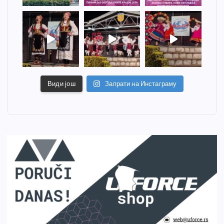
Види још
Запрати на Инстаграму