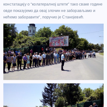
констатацију о “колатералној штети” тако сваке године
овде показујемо да овај злочин не заборављамо и
нећемо заборавити”, поручио је Станојевић.