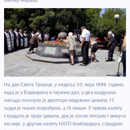
Велику Мораву.
На дан Свете Тројице, у недељу 30. маја 1999. године,
када је у Варварину и пијачни дан, у два ваздушна
напада погинуло је десеторо недужних цивила, 17
људи је тешко повређено, а 13 лакше. У првом налету
страдало је троје цивила, док је после пет/шест минута
касније, у другом налету НАТО бомбардера, страдало