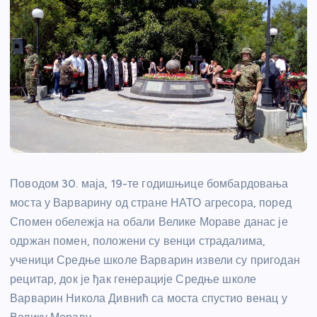
Поводом 30. маја, 19-те годишњице бомбардовања
моста у Варварину од стране НАТО агресора, поред
Спомен обележја на обали Велике Мораве данас је
одржан помен, положени су венци страдалима,
ученици Средње школе Варварин извели су пригодан
рецитар, док је ђак генерације Средње школе
Варварин Никола Дивнић са моста спустио венац у