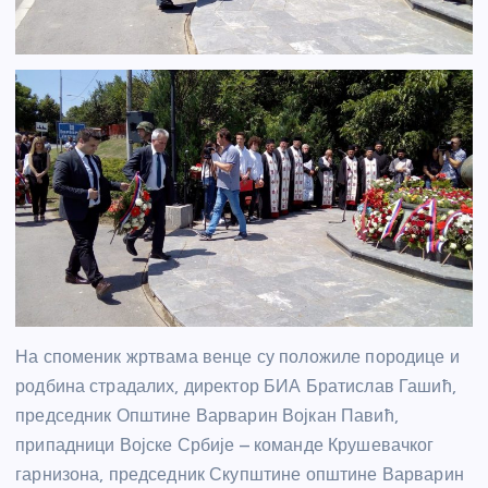
На споменик жртвама венце су положиле породице и
родбина страдалих, директор БИА Братислав Гашић,
председник Општине Варварин Војкан Павић,
припадници Војске Србије – команде Крушевачког
гарнизона, председник Скупштине општине Варварин