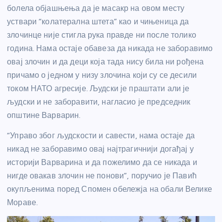
болела објашњења да је масакр на овом месту
уствари “колатерална штета” као и чињеница да
злочинце није стигла рука правде ни после толико
година. Нама остаје обавеза да никада не заборавимо
овај злочин и да деци која тада нису била ни рођена
причамо о једном у низу злочина који су се десили
током НАТО агресије. Људски је праштати али је
људски и не заборавити, нагласио је председник
општине Варварин.
“Управо због људскости и савести, нама остаје да
никад не заборавимо овај најтрагичнији догађај у
историји Варварина и да пожелимо да се никада и
нигде овакав злочин не понови”, поручио је Павић
окупљенима поред Спомен обележја на обали Велике
Мораве.