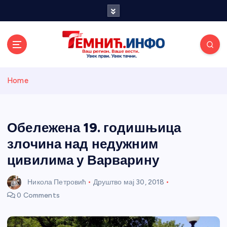
S
k
i
p
t
o
Темнићки
c
Home
o
n
информативн
t
e
Обележена 19. годишњица
и портал
n
злочина над недужним
t
цивилима у Варварину
Никола Петровић
Друштво
мај 30, 2018
0 Comments