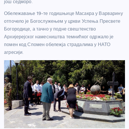
још седморо.
Обележавање 19-те годишњице Масакра у Варварину
отпочело је Богослужењем у цркви Успења Пресвете
Богородице, а тачно у подне свештенство
Архијерејског намесништва темнићког одржало је
помен код Спомен обележја страдалима у НАТО
агресији.