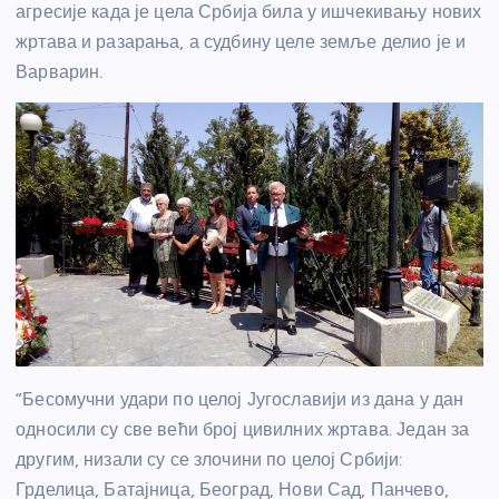
агресије када је цела Србија била у ишчекивању нових
жртава и разарања, а судбину целе земље делио је и
Варварин.
“Бесомучни удари по целој Југославији из дана у дан
односили су све већи број цивилних жртава. Један за
другим, низали су се злочини по целој Србији:
Грделица, Батајница, Београд, Нови Сад, Панчево,