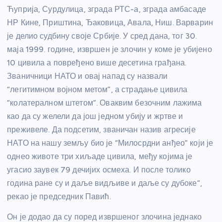
Ћуприја, Сурдулица, зграда РТС-а, зграда амбасаде
НР Кине, Приштина, Ђаковица, Авала, Ниш. Варварин
је делио судбину своје Србије. У сред дана, тог 30.
маја 1999. године, извршен је злочин у коме је убијено
10 цивила а повређено више десетина грађана.
Званичници НАТО и овај напад су назвали
“легитимном војном метом”, а страдање цивила
“колатералном штетом”. Оваквим безочним лажима
као да су желели да још једном убију и жртве и
преживеле. Да подсетим, званичан назив агресије
НАТО на нашу земљу био је “Милосрдни анђео” који је
однео животе три хиљаде цивила, међу којима је
угасио заувек 79 дечијих осмеха. И после толико
година ране су и даље видљиве и даље су дубоке”,
рекао је председник Павић.
Он је додао да су поред извршеног злочина једнако