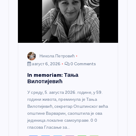
Никола Петровић
август 6, 2026
0 Comments
In memoriam: Тања
Вилотијевић
У среду, 5. августа 2026. године, у 59.
години живота, преминула је Тања
Вилотијевић, секретар Општинског већа
општине Варварин, саопштила је ова
јединица локалне самоуправе. 0 0
гласова Гласање за…