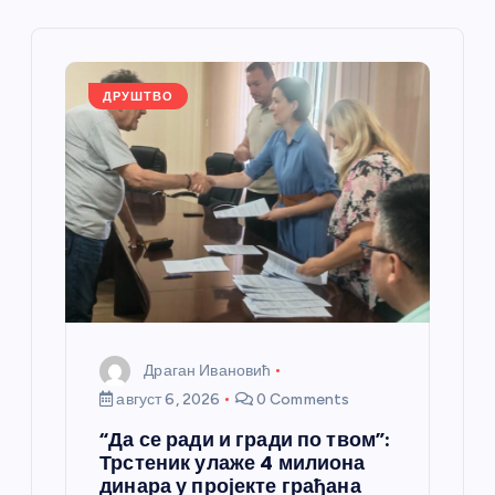
е
ч
л
ДРУШТВО
а
н
к
а
Драган Ивановић
август 6, 2026
0 Comments
“Да се ради и гради по твом”:
Трстеник улаже 4 милиона
динара у пројекте грађана