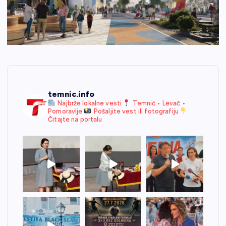
temnic.info
Najbrže lokalne vesti
Temnić • Levač •
Pomoravlje
Pošaljite vest ili fotografiju
Čitajte na portalu