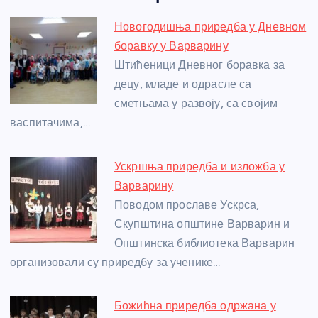
e
e
er
s
a
e
e
Новогодишња приредба у Дневном
b
n
A
g
st
боравку у Варварину
o
g
p
e
Штићеници Дневног боравка за
o
er
p
децу, младе и одрасле са
сметњама у развоју, са својим
k
васпитачима,…
Ускршња приредба и изложба у
Варварину
Поводом прославе Ускрса,
Скупштина општине Варварин и
Општинска библиотека Варварин
организовали су приредбу за ученике…
Божићна приредба одржана у