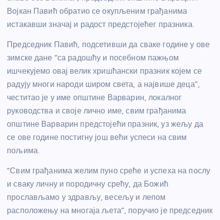
Војкан Павић обратио се окупљеним грађанима
истакавши значај и радост предстојећег празника.
Председник Павић, подсетивши да сваке године у ове
зимске дане “са радошћу и посебном пажњом
ишчекујемо овај велик хришћански празник којем се
радују многи народи широм света, а највише деца”,
честитао је у име општине Варварин, локалног
руководства и своје лично име, свим грађанима
општине Варварин предстојећи празник, уз жељу да
се ове године постигну још већи успеси на свим
пољима.
“Свим грађанима желим пуно среће и успеха на послу
и сваку личну и породичну срећу, да Божић
прослављамо у здрављу, весељу и лепом
расположењу на многаја љета”, поручио је председник