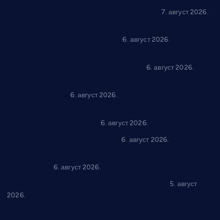
Општина Ћићевац наставља да подржава предузетнике:
10 нових субвенција за самозапошљавање
7. август 2026.
Вражогрнци чувају традицију: “Михољски сусрети села”
уз спортска надметања и забаву
6. август 2026.
Варварин подржао 25 нових предузетника: За
самозапошљавање по 380.000 динара
6. август 2026.
“Трстеник на Морави” од 10. до 16. августа: Богат програм
за све генерације
6. август 2026.
“Да се ради и гради по твом”: Трстеник улаже 4 милиона
динара у пројекте грађана
6. август 2026.
In memoriam: Тања Вилотијевић
6. август 2026.
Даница Петровић оживљава лик и дело Десанке
Максимовић
6. август 2026.
Александровац спреман за 61. “Жупску бербу”
5. август
2026.
Нова игралишта стижу у Бошњане, Доњи Катун и Парцане