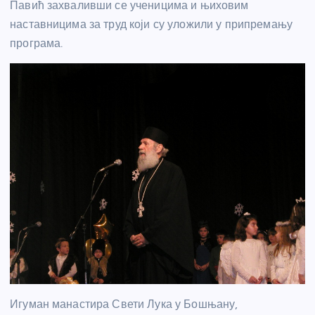
Павић захваливши се ученицима и њиховим
наставницима за труд који су уложили у припремању
програма.
Игуман манастира Свети Лука у Бошњану,