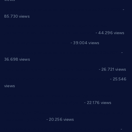
Планска искључења електричне енергије за 27.07.2022.
-
85.730 views
Горан Макрагић директор, Ђорђе Бајић спортски
директор новог прволигаша из Варварина
- 44.296 views
Цене на крушевачким пијацама
- 39.004 views
Планска искључења електричне енергије за 19.05.2021.
-
36.698 views
Реконструкција хотела “Плажа” у Варварину
- 26.721 views
Апел за помоћ породици Марковић из Варварина
- 25.546
views
Саопштење и демант Дома здравља “Др Властимир
Годић” на текст који кружи фејсбуком
- 22.176 views
Јелена Вујић-Обрадовић представник Александровца у
Парламенту Србије
- 20.256 views
Откривена илегална штампарија новца код Варварина
-