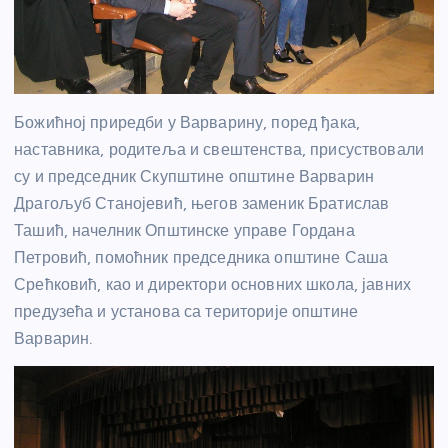
Божићној приредби у Варварину, поред ђака,
наставника, родитеља и свештенства, присуствовали
су и председник Скупштине општине Варварин
Драгољуб Станојевић, његов заменик Братислав
Ташић, начелник Општинске управе Гордана
Петровић, помоћник председника општине Саша
Срећковић, као и директори основних школа, јавних
предузећа и установа са територије општине
Варварин.