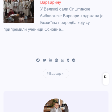
Варварину
У Великој сали Општинске
библиотеке Варварин одржана је
Божићна приредба коју су
припремили ученици Основне…
Варварин