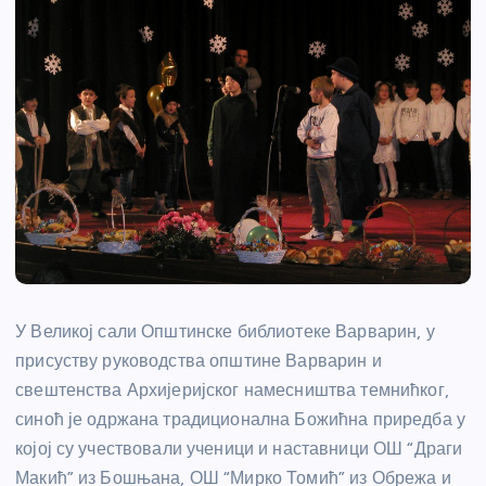
У Великој сали Општинске библиотеке Варварин, у
присуству руководства општине Варварин и
свештенства Архијеријског намесништва темнићког,
синоћ је одржана традиционална Божићна приредба у
којој су учествовали ученици и наставници ОШ “Драги
Макић” из Бошњана, ОШ “Мирко Томић” из Обрежа и