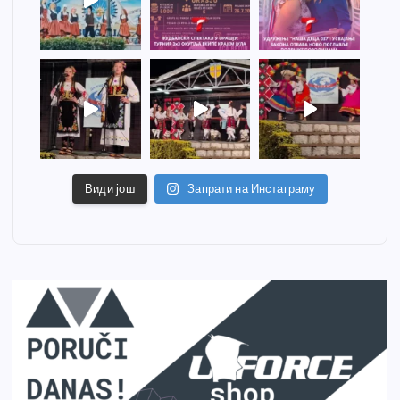
Види још
Запрати на Инстаграму