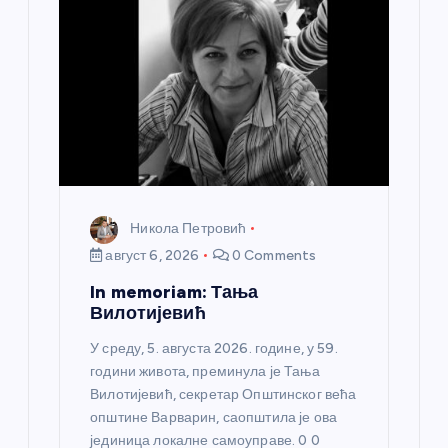
Никола Петровић
август 6, 2026
0 Comments
In memoriam: Тања
Вилотијевић
У среду, 5. августа 2026. године, у 59.
години живота, преминула је Тања
Вилотијевић, секретар Општинског већа
општине Варварин, саопштила је ова
јединица локалне самоуправе. 0 0