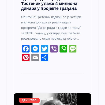
Трстеник улаже 4 милиона
динара у пројекте грађана
Општина Трстеник издвојила је четири
милиона динара за реализацију
програма “Да се ради и гради по твом”
за 2026. годину, у оквиру којег ће бити
реализовано осам пројеката које су…
F
M
T
Vi
W
M
a
e
w
b
h
e
Pi
E
S
c
ss
itt
er
at
ss
nt
m
h
e
e
er
s
a
er
ail
ar
b
n
A
g
e
e
o
g
p
e
st
o
er
p
k
ДРУШТВО