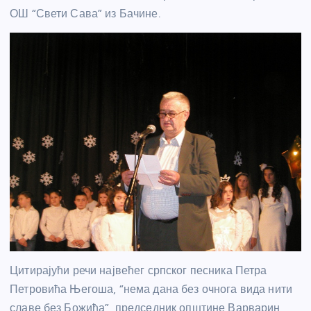
ОШ “Свети Сава” из Бачине.
Цитирајући речи највећег српског песника Петра
Петровића Његоша, “нема дана без очнога вида нити
славе без Божића”, председник општине Варварин