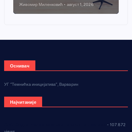
Никола Петровић
јул 31, 2026
Оснивач
УГ “Темнићка иницијатива”, Варварин
Најчитаније
СНС: Осуда говора мржње и насиља над женама
- 107.872
views