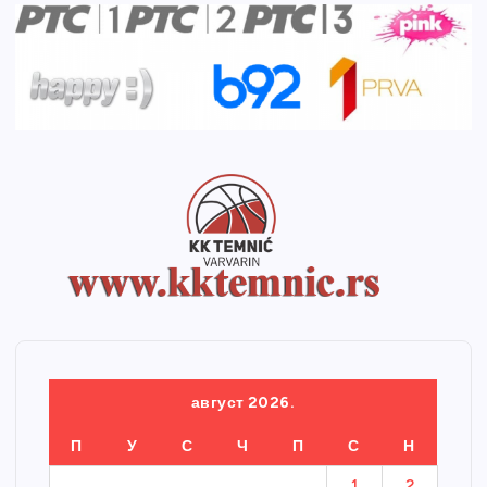
август 2026.
П
У
С
Ч
П
С
Н
1
2