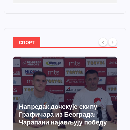
СПОРТ
Спортски центар “Ћићевац”
добија савремени систем
грејања