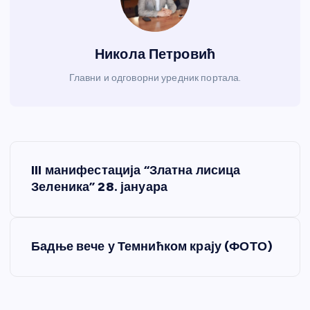
Никола Петровић
Главни и одговорни уредник портала.
К
III манифестација “Златна лисица
р
Зеленика” 28. јануара
е
Бадње вече у Темнићком крају (ФОТО)
т
а