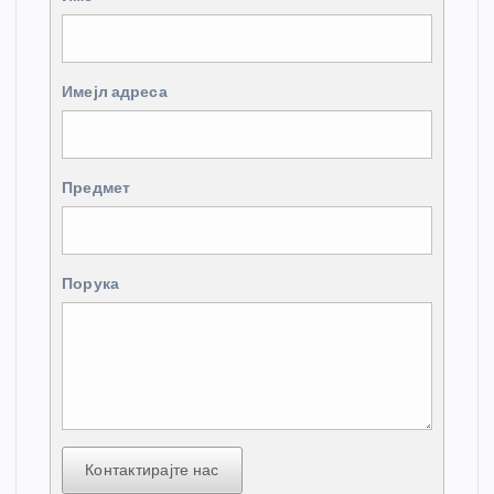
Имејл адреса
Предмет
Порука
Контактирајте нас