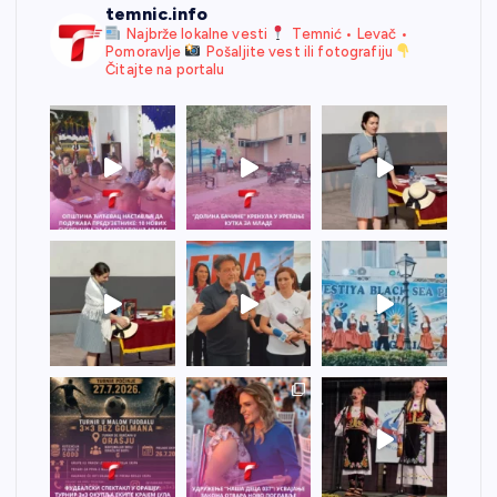
temnic.info
Najbrže lokalne vesti
Temnić • Levač •
Pomoravlje
Pošaljite vest ili fotografiju
Čitajte na portalu