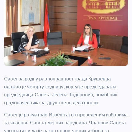
Савет за родну равноправност града Крушевца
одржао је четврту седницу, којом је председавала
председница Савета Јелена Тодоровић, помоћник
градоначелника за друштвене делатности.
Савет је разматрао Извештај о спроведеним изборима
за чланове Савета месних заједница. Чланови Савета
упознати су да је након спроведених избора за