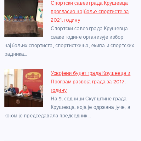
Спортски савез града Крушевца
прогласио најбоље спортисте за
2021. годину
Спортски савез града Крушевца
сваке године организује избор
најбољих спортиста, спортисткиња, екипа и спортских
радника…
Усвојени буџет града Крушевца и
Програм развоја града за 2017.
годину
На 9. седници Скупштине града
Крушевца, која је одржана јуче, а
којом је председавала председник…