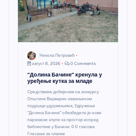
н
к
а
Никола Петровић
август 8, 2026
0 Comments
“Долина Бачине” кренула у
уређење кутка за младе
Средствима добијеним на конкурсу
Општине Варварин намењеном
подршци удружењима, Удружење
“Долина Бачине” обезбедило је нове
парковске клупе за простор испред
библиотеке у Бачини. 0 0 гласова
Гласање за чланке