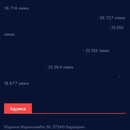
Планска искључења електричне енергије за 19.05.2021.
-
36.714 views
Реконструкција хотела “Плажа” у Варварину
- 26.727 views
Апел за помоћ породици Марковић из Варварина
- 25.552
views
Саопштење и демант Дома здравља “Др Властимир
Годић” на текст који кружи фејсбуком
- 22.182 views
Јелена Вујић-Обрадовић представник Александровца у
Парламенту Србије
- 20.264 views
Откривена илегална штампарија новца код Варварина
-
18.877 views
Адреса
Марина Мариновића бб, 37260 Варварин