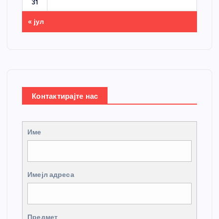
31
« јул
Контактирајте нас
Име
Имејл адреса
Предмет