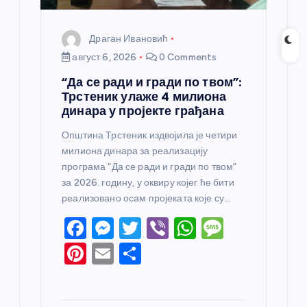
Драган Ивановић
август 6, 2026
0 Comments
“Да се ради и гради по твом”:
Трстеник улаже 4 милиона
динара у пројекте грађана
Општина Трстеник издвојила је четири
милиона динара за реализацију
програма “Да се ради и гради по твом”
за 2026. годину, у оквиру којег ће бити
реализовано осам пројеката које су…
F
M
T
Vi
W
M
a
e
w
b
h
e
Pi
E
S
c
ss
itt
er
at
ss
nt
m
h
e
e
er
s
a
er
ail
ar