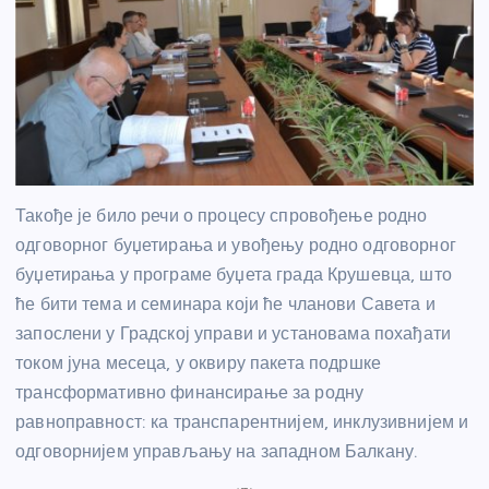
Такође је било речи о процесу спровођење родно
одговорног буџетирања и увођењу родно одговорног
буџетирања у програме буџета града Крушевца, што
ће бити тема и семинара који ће чланови Савета и
запослени у Градској управи и установама похађати
током јуна месеца, у оквиру пакета подршке
трансформативно финансирање за родну
равноправност: ка транспарентнијем, инклузивнијем и
одговорнијем управљању на западном Балкану.