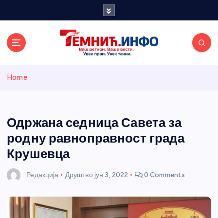
S
k
i
p
t
o
Темнићки
c
Home
o
n
информативн
t
e
Одржана седница Савета за
и портал
n
родну равноправност града
t
Крушевца
Редакција
Друштво
јун 3, 2022
0 Comments