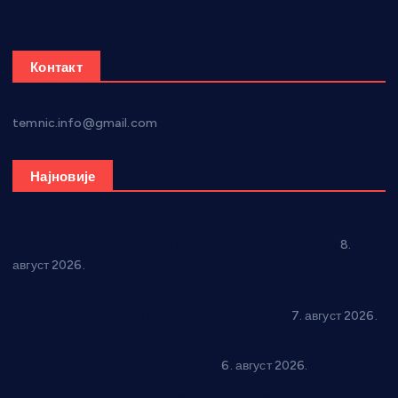
Контакт
temnic.info@gmail.com
Најновије
“Долина Бачине” кренула у уређење кутка за младе
8.
август 2026.
Општина Ћићевац наставља да подржава предузетнике:
10 нових субвенција за самозапошљавање
7. август 2026.
Вражогрнци чувају традицију: “Михољски сусрети села”
уз спортска надметања и забаву
6. август 2026.
Варварин подржао 25 нових предузетника: За