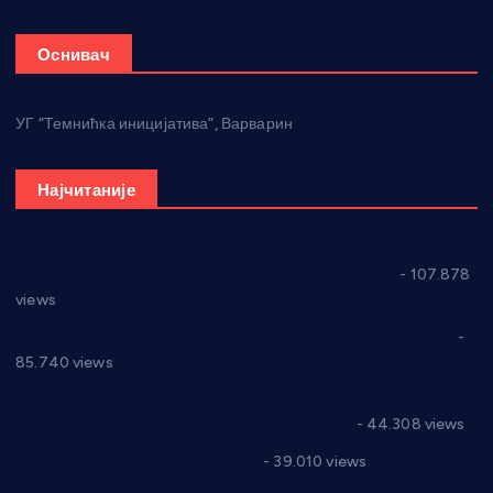
Оснивач
УГ “Темнићка иницијатива”, Варварин
Најчитаније
СНС: Осуда говора мржње и насиља над женама
- 107.878
views
Планска искључења електричне енергије за 27.07.2022.
-
85.740 views
Горан Макрагић директор, Ђорђе Бајић спортски
директор новог прволигаша из Варварина
- 44.308 views
Цене на крушевачким пијацама
- 39.010 views