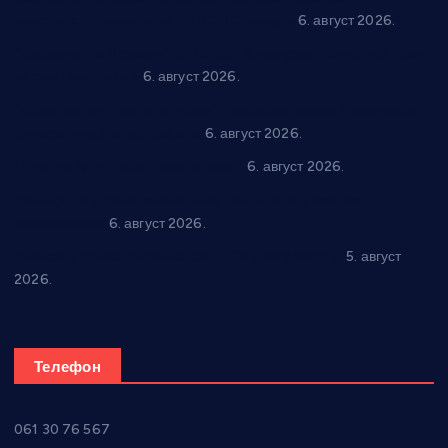
самозапошљавање по 380.000 динара
6. август 2026.
“Трстеник на Морави” од 10. до 16. августа: Богат програм
за све генерације
6. август 2026.
“Да се ради и гради по твом”: Трстеник улаже 4 милиона
динара у пројекте грађана
6. август 2026.
In memoriam: Тања Вилотијевић
6. август 2026.
Даница Петровић оживљава лик и дело Десанке
Максимовић
6. август 2026.
Александровац спреман за 61. “Жупску бербу”
5. август
2026.
Телефон
061 30 76 567