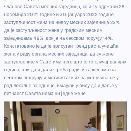
чланове Савета месних заједница, који су одржани 28.
новембра 2021. године и 30. јануара 2022.године,
заступљеност жена на нивоу месних заједница 22%,
да је заступљеност жена у градским месним
заједницама 48%, док је на сеоском поручју 14%.
Констатовано је да је присутан тренд раста учешћа
жена у раду органа месних заједница, да су жене
заступљеније у Саветима него што је то случај ранијих
година, али да и даље треба радити са женама на
сеоском подручју и мотивисати их за укључивање у
рад локалне заједнице, имајући у виду да и даље у
петнаест Савета нема ни једне жене.