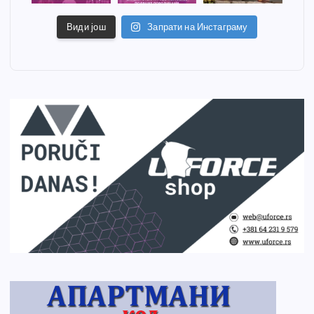
Види још
Запрати на Инстаграму