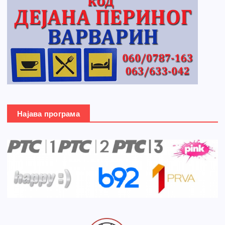
Најава програма