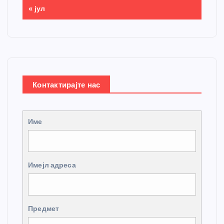
« јул
Контактирајте нас
Име
Имејл адреса
Предмет