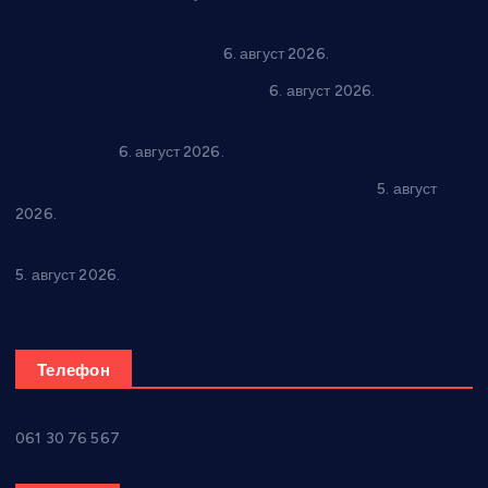
“Да се ради и гради по твом”: Трстеник улаже 4 милиона
динара у пројекте грађана
6. август 2026.
In memoriam: Тања Вилотијевић
6. август 2026.
Даница Петровић оживљава лик и дело Десанке
Максимовић
6. август 2026.
Александровац спреман за 61. “Жупску бербу”
5. август
2026.
Нова игралишта стижу у Бошњане, Доњи Катун и Парцане
5. август 2026.
Телефон
061 30 76 567