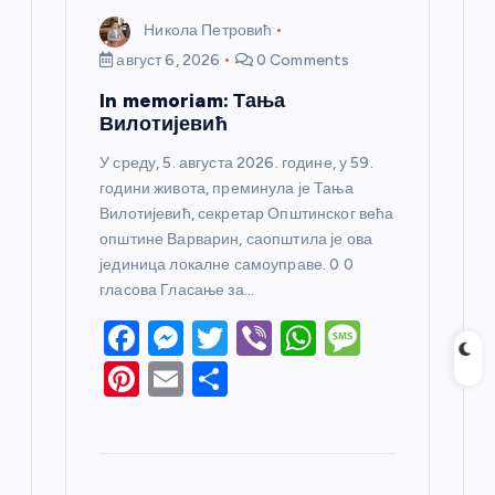
Никола Петровић
август 6, 2026
0 Comments
In memoriam: Тања
Вилотијевић
У среду, 5. августа 2026. године, у 59.
години живота, преминула је Тања
Вилотијевић, секретар Општинског већа
општине Варварин, саопштила је ова
јединица локалне самоуправе. 0 0
гласова Гласање за…
F
M
T
Vi
W
M
a
e
w
b
h
e
Pi
E
S
c
ss
itt
er
at
ss
nt
m
h
e
e
er
s
a
er
ail
ar
b
n
A
g
e
e