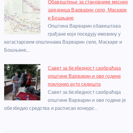
Обавештење за становнике месних
заједница Варварин село, Маскаре
и Бошњане
Општина Варварин обавештава
грађане који поседују имовину у
катастарским општинама Варварин село, Маскаре и
Бошњане,…
Савет за безбедност саобраћаја
општине Варварин и ове године
поклонио ауто седишта
Савет за безбедност саобраћаја
општине Варварин и ове године је
обезбедио средства и расписао конкурс…