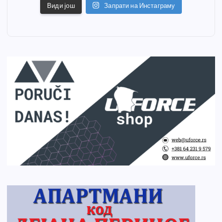
Види још
Запрати на Инстаграму