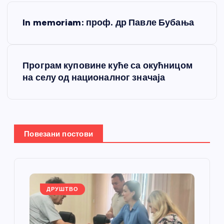
К
In memoriam: проф. др Павле Бубања
р
е
Програм куповине куће са окућницом
на селу од националног значаја
т
а
њ
Повезани постови
е
ч
ДРУШТВО
л