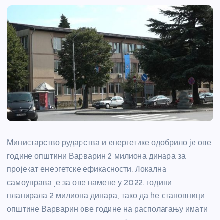
Министарство рударства и енергетике одобрило је ове
године општини Варварин 2 милиона динара за
пројекат енергетске ефикасности. Локална
самоуправа је за ове намене у 2022. години
планирала 2 милиона динара, тако да ће становници
општине Варварин ове године на располагању имати