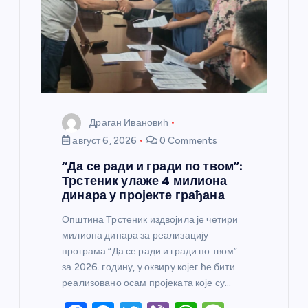
а
н
к
а
Драган Ивановић
август 6, 2026
0 Comments
“Да се ради и гради по твом”:
Трстеник улаже 4 милиона
динара у пројекте грађана
Општина Трстеник издвојила је четири
милиона динара за реализацију
програма “Да се ради и гради по твом”
за 2026. годину, у оквиру којег ће бити
реализовано осам пројеката које су…