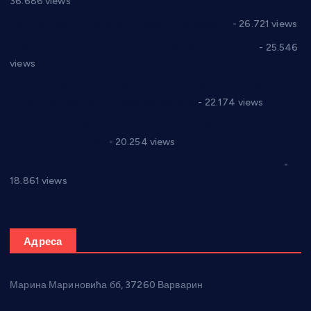
36.686 views
Реконструкција хотела “Плажа” у Варварину
- 26.721 views
Апел за помоћ породици Марковић из Варварина
- 25.546
views
Саопштење и демант Дома здравља “Др Властимир
Годић” на текст који кружи фејсбуком
- 22.174 views
Јелена Вујић-Обрадовић представник Александровца у
Парламенту Србије
- 20.254 views
Откривена илегална штампарија новца код Варварина
-
18.861 views
Адреса
Марина Мариновића бб, 37260 Варварин