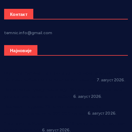
Контакт
temnic.info@gmail.com
Најновије
Општина Ћићевац наставља да подржава предузетнике:
10 нових субвенција за самозапошљавање
7. август 2026.
Вражогрнци чувају традицију: “Михољски сусрети села”
уз спортска надметања и забаву
6. август 2026.
Варварин подржао 25 нових предузетника: За
самозапошљавање по 380.000 динара
6. август 2026.
“Трстеник на Морави” од 10. до 16. августа: Богат програм
за све генерације
6. август 2026.