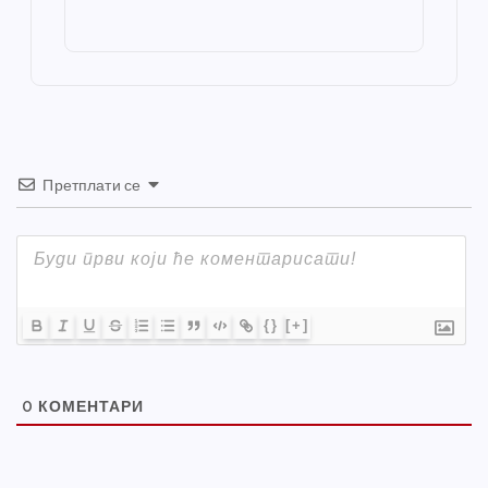
o
g
p
e
st
o
er
p
k
Претплати се
{}
[+]
0
КОМЕНТАРИ