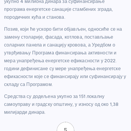
укупно 4 милиона динара за суфинансирање
програма енергетске санације стамбених зграда,
породичних кућа и станова.
Позив, који ће ускоро бити објављен, односиће се на
замену столарије, фасада, котлова, постављање
соларних панела и санацију кровова, а Уредбом о
утврђивању Програма финансирања активности и
мера унапређења енергетске ефикасности у 2022.
години дефинисане су мере унапређења енергетске
ефикасности које се финансирају или суфинансирају у
складу са Програмом.
Средства су додељена укупно за 151 локалну
самоуправу и градску општину, у износу од око 1,38
милијарди динара.
5