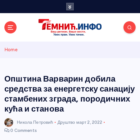
S
k
i
p
t
o
Темнићки
c
Home
o
n
информативн
t
e
Општина Варварин добила
и портал
n
средства за енергетску санацију
t
стамбених зграда, породичних
кућа и станова
Никола Петровић
Друштво
март 2, 2022
0 Comments