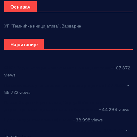
Оснивач
УГ “Темнићка иницијатива”, Варварин
Најчитаније
СНС: Осуда говора мржње и насиља над женама
- 107.872
views
Планска искључења електричне енергије за 27.07.2022.
-
85.722 views
Горан Макрагић директор, Ђорђе Бајић спортски
директор новог прволигаша из Варварина
- 44.294 views
Цене на крушевачким пијацама
- 38.998 views
Планска искључења електричне енергије за 19.05.2021.
-