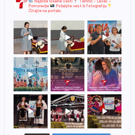
Najbrže lokalne vesti
Temnić • Levač •
Pomoravlje
Pošaljite vest ili fotografiju
Čitajte na portalu