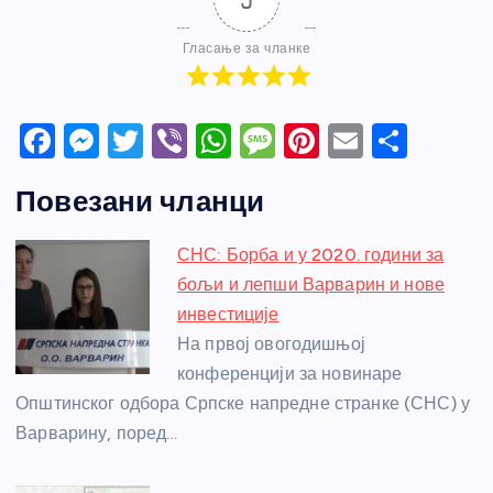
Гласање за чланке
F
M
T
Vi
W
M
Pi
E
S
a
e
w
b
h
e
nt
m
h
Повезани чланци
c
ss
itt
er
at
ss
er
ail
ar
e
e
er
s
a
e
e
СНС: Борба и у 2020. години за
b
n
A
g
st
бољи и лепши Варварин и нове
o
g
p
e
инвестиције
o
er
p
На првој овогодишњој
конференцији за новинаре
k
Општинског одбора Српске напредне странке (СНС) у
Варварину, поред…