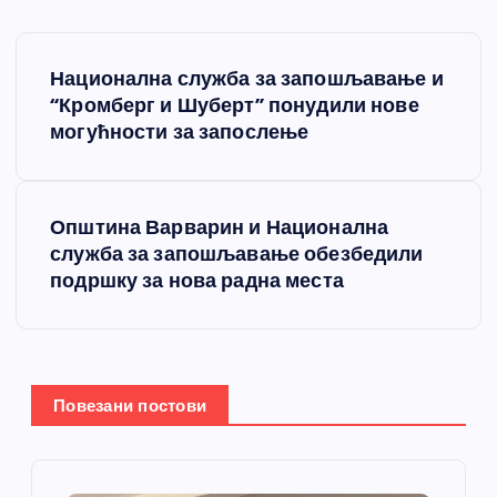
К
Национална служба за запошљавање и
р
“Кромберг и Шуберт” понудили нове
могућности за запослење
е
т
Општина Варварин и Национална
служба за запошљавање обезбедили
а
подршку за нова радна места
њ
е
Повезани постови
ч
л