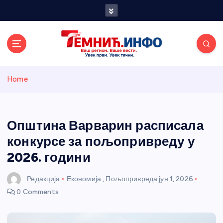
S
k
i
p
t
o
Темнићки
c
Home
o
n
информативн
t
e
Општина Варварин расписала
и портал
n
конкурсе за пољопривреду у
t
2026. години
Редакција
Економија
,
Пољопривреда
јун 1, 2026
0 Comments