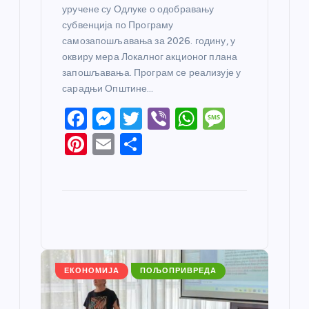
уручене су Одлуке о одобравању
субвенција по Програму
самозапошљавања за 2026. годину, у
оквиру мера Локалног акционог плана
запошљавања. Програм се реализује у
сарадњи Општине…
F
M
T
Vi
W
M
a
e
w
b
h
e
Pi
E
S
c
ss
itt
er
at
ss
nt
m
h
e
e
er
s
a
er
ail
ar
b
n
A
g
e
e
o
g
p
e
st
o
er
p
k
ЕКОНОМИЈА
ПОЉОПРИВРЕДА