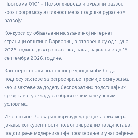
Програма 0101 – Пољопривреда и рурални развој,
кроз програмску активност мера подршке руралном
развоју.
Конкурси су објављени на званичној интернет
страници општине Варварин, а отворени су од 1. јуна
2026. године до утрошка средстава, најкасније до 15.
септембра 2026. године.
Заинтересовани пољопривредници моћи ће да
поднесу захтеве за регресирање премије осигурања,
као и захтеве за доделу бесповратних подстицајних
средстава, у складу са објављеним конкурсним
условима.
Из општине Варварин поручују да је циљ ових мера
јачање конкурентности пољопривредних газдинстава,
подстицање модернизације производње и унапређење