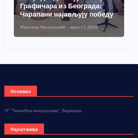
Графичара из Београда:
Чарапани најављују победу
Живомир Миленковић
август 1, 2026
Оснивач
УГ “Темнићка иницијатива”, Варварин
Најчитаније