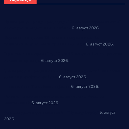
Вражогрнци чувају традицију: “Михољски сусрети села”
уз спортска надметања и забаву
6. август 2026.
Варварин подржао 25 нових предузетника: За
самозапошљавање по 380.000 динара
6. август 2026.
“Трстеник на Морави” од 10. до 16. августа: Богат програм
за све генерације
6. август 2026.
“Да се ради и гради по твом”: Трстеник улаже 4 милиона
динара у пројекте грађана
6. август 2026.
In memoriam: Тања Вилотијевић
6. август 2026.
Даница Петровић оживљава лик и дело Десанке
Максимовић
6. август 2026.
Александровац спреман за 61. “Жупску бербу”
5. август
2026.
Нова игралишта стижу у Бошњане, Доњи Катун и Парцане