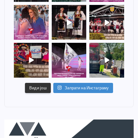
Види још
Запрати на Инстаграму