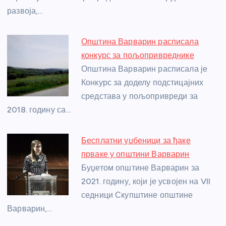
развоја,…
Општина Варварин расписала
конкурс за пољопривреднике
Општина Варварин расписала је
Конкурс за доделу подстицајних
средстава у пољопривреди за
2018. годину са…
Бесплатни уџбеници за ђаке
прваке у општини Варварин
Буџетом општине Варварин за
2021. годину, који је усвојен на VII
седници Скупштине општине
Варварин,…