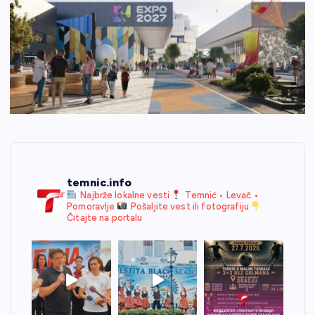
temnic.info
Najbrže lokalne vesti
Temnić • Levač •
Pomoravlje
Pošaljite vest ili fotografiju
Čitajte na portalu