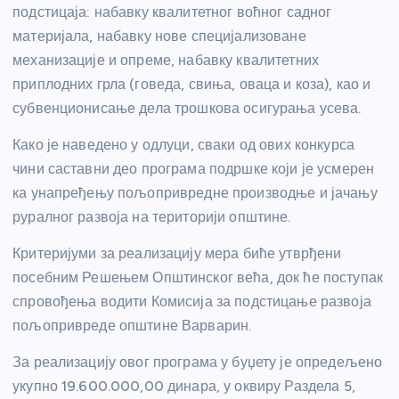
подстицаја: набавку квалитетног воћног садног
материјала, набавку нове специјализоване
механизације и опреме, набавку квалитетних
приплодних грла (говеда, свиња, оваца и коза), као и
субвенционисање дела трошкова осигурања усева.
Како је наведено у одлуци, сваки од ових конкурса
чини саставни део програма подршке који је усмерен
ка унапређењу пољопривредне производње и јачању
руралног развоја на територији општине.
Критеријуми за реализацију мера биће утврђени
посебним Решењем Општинског већа, док ће поступак
спровођења водити Комисија за подстицање развоја
пољопривреде општине Варварин.
За реализацију овог програма у буџету је опредељено
укупно 19.600.000,00 динара, у оквиру Раздела 5,