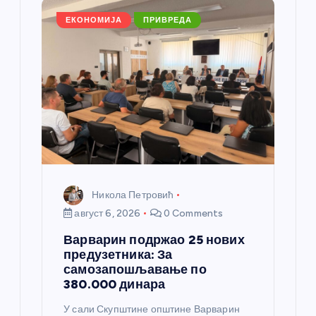
а
ЕКОНОМИЈА
ПРИВРЕДА
н
к
а
Никола Петровић
август 6, 2026
0 Comments
Варварин подржао 25 нових
предузетника: За
самозапошљавање по
380.000 динара
У сали Скупштине општине Варварин