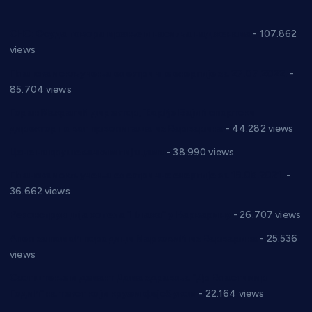
СНС: Осуда говора мржње и насиља над женама
- 107.862
views
Планска искључења електричне енергије за 27.07.2022.
-
85.704 views
Горан Макрагић директор, Ђорђе Бајић спортски
директор новог прволигаша из Варварина
- 44.282 views
Цене на крушевачким пијацама
- 38.990 views
Планска искључења електричне енергије за 19.05.2021.
-
36.662 views
Реконструкција хотела “Плажа” у Варварину
- 26.707 views
Апел за помоћ породици Марковић из Варварина
- 25.536
views
Саопштење и демант Дома здравља “Др Властимир
Годић” на текст који кружи фејсбуком
- 22.164 views