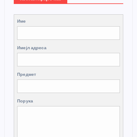
Име
Имејл адреса
Предмет
Порука