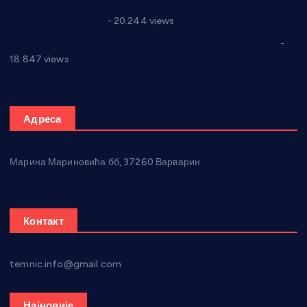
Јелена Вујић-Обрадовић представник Александровца у
Парламенту Србије
- 20.244 views
Откривена илегална штампарија новца код Варварина
-
18.847 views
Адреса
Марина Мариновића бб, 37260 Варварин
Контакт
temnic.info@gmail.com
Најновије