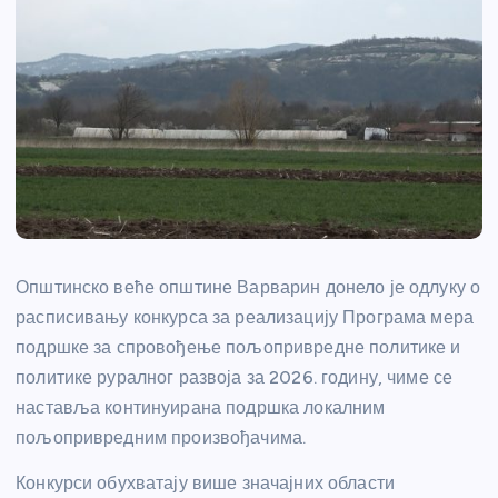
Општинско веће општине Варварин донело је одлуку о
расписивању конкурса за реализацију Програма мера
подршке за спровођење пољопривредне политике и
политике руралног развоја за 2026. годину, чиме се
наставља континуирана подршка локалним
пољопривредним произвођачима.
Конкурси обухватају више значајних области