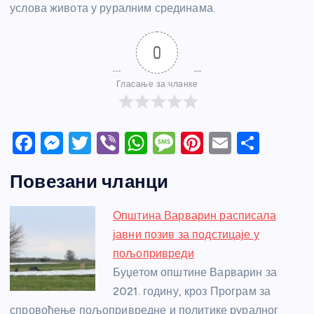
услова живота у руралним срединама.
0
Гласање за чланке
F
M
T
Vi
W
M
Pi
E
S
a
e
w
b
h
e
nt
m
h
Повезани чланци
c
ss
itt
er
at
ss
er
ail
ar
e
e
er
s
a
e
e
Општина Варварин расписала
b
n
A
g
st
јавни позив за подстицаје у
o
g
p
e
пољопривреди
o
er
p
Буџетом општине Варварин за
2021. годину, кроз Програм за
k
спровођење пољопривредне и политике руралног