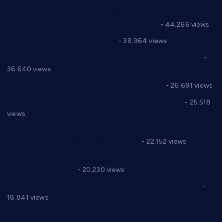
Горан Макрагић директор, Ђорђе Бајић спортски
директор новог прволигаша из Варварина
- 44.266 views
Цене на крушевачким пијацама
- 38.964 views
Планска искључења електричне енергије за 19.05.2021.
-
36.640 views
Реконструкција хотела “Плажа” у Варварину
- 26.691 views
Апел за помоћ породици Марковић из Варварина
- 25.518
views
Саопштење и демант Дома здравља “Др Властимир
Годић” на текст који кружи фејсбуком
- 22.152 views
Јелена Вујић-Обрадовић представник Александровца у
Парламенту Србије
- 20.230 views
Откривена илегална штампарија новца код Варварина
-
18.841 views