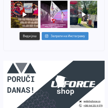
Види још
Запрати на Инстаграму