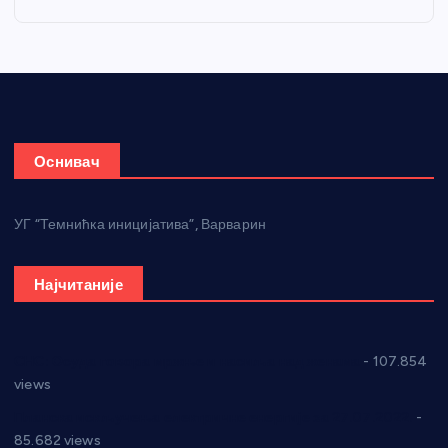
Оснивач
УГ “Темнићка иницијатива”, Варварин
Најчитаније
СНС: Осуда говора мржње и насиља над женама
- 107.854
views
Планска искључења електричне енергије за 27.07.2022.
-
85.682 views