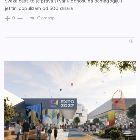
Svaka cast to je prava stvar u odnosu na demagogiju i
jeftini populizam od 500 dinara
Одговор
0