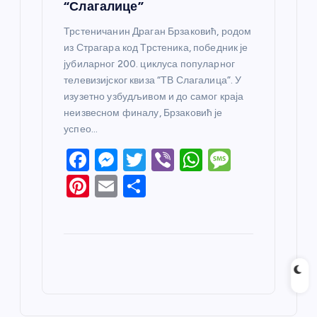
“Слагалице”
Трстеничанин Драган Брзаковић, родом
из Страгара код Трстеника, победник је
јубиларног 200. циклуса популарног
телевизијског квиза “ТВ Слагалица”. У
изузетно узбудљивом и до самог краја
неизвесном финалу, Брзаковић је
успео…
F
M
T
Vi
W
M
a
e
w
b
h
e
Pi
E
S
c
ss
itt
er
at
ss
nt
m
h
e
e
er
s
a
er
ail
ar
b
n
A
g
e
e
o
g
p
e
st
o
er
p