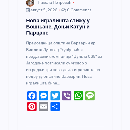
Никола Петровић
август 5, 2026
0 Comments
Нова игралишта стижу у
Бошњане, Доњи Катун и
Парцане
Председница општине Варварин др
Виолета Лутовац Ђурђевић и
представник компаније “Џунгла 035” из
Јагодине потписали су уговор о
изградњи три нова дечја игралишта на
подручју општине Варварин. Нова
игралишта биће…
F
M
T
Vi
W
M
a
e
w
b
h
e
Pi
E
S
c
ss
itt
er
at
ss
nt
m
h
e
e
er
s
a
er
ail
ar