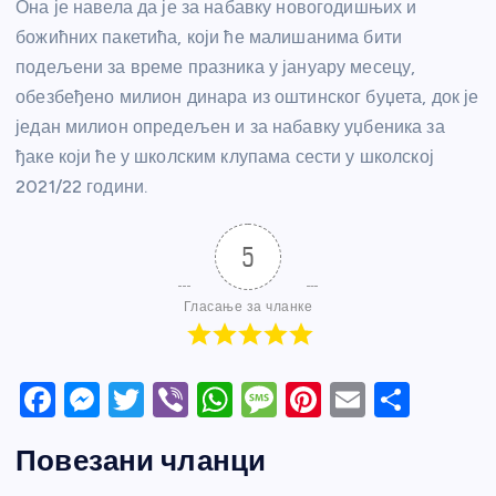
Она је навела да је за набавку новогодишњих и
божићних пакетића, који ће малишанима бити
подељени за време празника у јануару месецу,
обезбеђено милион динара из оштинског буџета, док је
један милион опредељен и за набавку уџбеника за
ђаке који ће у школским клупама сести у школској
2021/22 години.
5
Гласање за чланке
F
M
T
Vi
W
M
Pi
E
S
a
e
w
b
h
e
nt
m
h
Повезани чланци
c
ss
itt
er
at
ss
er
ail
ar