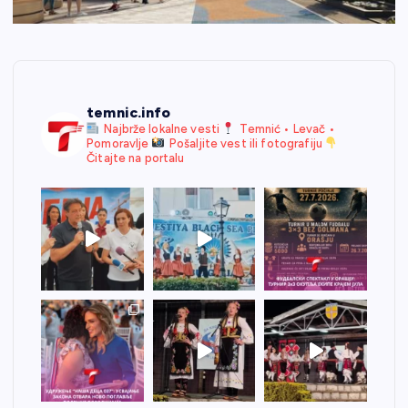
temnic.info
Najbrže lokalne vesti
Temnić • Levač •
Pomoravlje
Pošaljite vest ili fotografiju
Čitajte na portalu