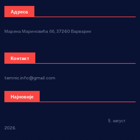
Адреса
Марина Мариновића бб, 37260 Варварин
Контакт
temnic.info@gmail.com
Најновије
Александровац спреман за 61. “Жупску бербу”
5. август
2026.
Нова игралишта стижу у Бошњане, Доњи Катун и Парцане