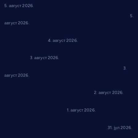
5. август 2026.
У Ћићевцу одржана Конференција клубова Зоне “Запад”
5.
август 2026.
Четири учионице у старом делу ОШ “Јован Курсула”
добијају ново рухо
4. август 2026.
Књижевност, музика, спорт и уметност током августа у
Варварину
3. август 2026.
Трстеничанин освојио јубиларни циклус “Слагалице”
3.
август 2026.
Делегација Крушевца на прослави Дана Липецка у Русији:
Унапређење сарадње у свим областима
2. август 2026.
Напредак дочекује екипу Графичара из Београда:
Чарапани најављују победу
1. август 2026.
Ражањ промовисао домаћу производњу на
традиционалној манифестацији “Дани купине”
31. јул 2026.