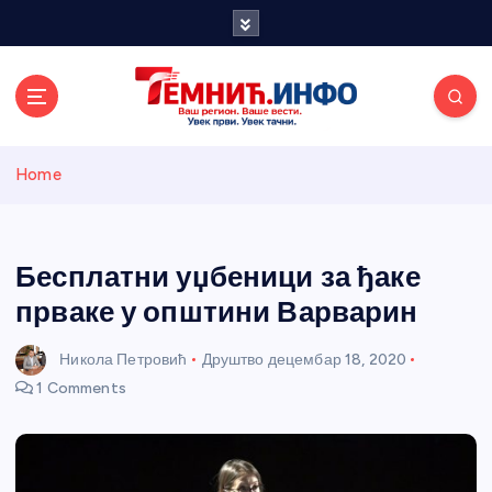
S
k
i
p
t
o
Темнићки
c
Home
o
n
информативн
t
e
Бесплатни уџбеници за ђаке
и портал
n
прваке у општини Варварин
t
Никола Петровић
Друштво
децембар 18, 2020
1 Comments