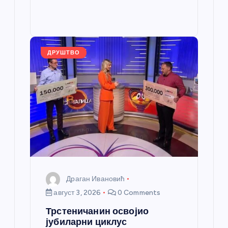
b
n
A
g
e
e
o
g
p
e
st
o
er
p
k
ДРУШТВО
Драган Ивановић
август 3, 2026
0 Comments
Трстеничанин освојио
јубиларни циклус