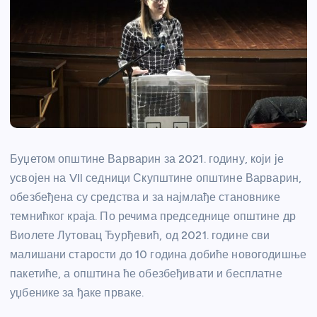
Буџетом општине Варварин за 2021. годину, који је
усвојен на VII седници Скупштине општине Варварин,
обезбеђена су средства и за најмлађе становнике
темнићког краја. По речима председнице општине др
Виолете Лутовац Ђурђевић, од 2021. године сви
малишани старости до 10 година добиће новогодишње
пакетиће, а општина ће обезбеђивати и бесплатне
уџбенике за ђаке прваке.