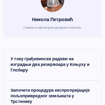
Никола Петровић
Главни и одговорни уредник портала.
К
У току грађевински радови на
р
изградњи два резервоара у Коњуху и
Глобару
е
т
Започета процедура експропријације
пољопривредног земљишта у
а
Трстенику