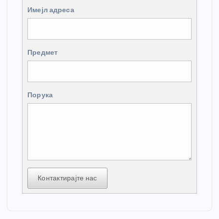
Имејл адреса
Предмет
Порука
Контактирајте нас