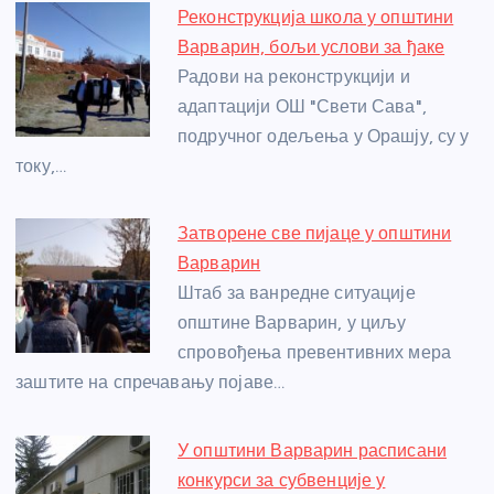
e
e
er
s
a
e
e
Реконструкција школа у општини
b
n
A
g
st
Варварин, бољи услови за ђаке
o
g
p
e
Радови на реконструкцији и
o
er
p
адаптацији ОШ "Свети Сава",
подручног одељења у Орашју, су у
k
току,…
Затворене све пијаце у општини
Варварин
Штаб за ванредне ситуације
општине Варварин, у циљу
спровођења превентивних мера
заштите на спречавању појаве…
У општини Варварин расписани
конкурси за субвенције у