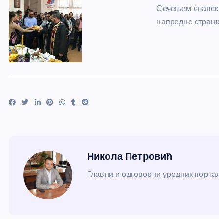
Сечењем славско
напредне странк
Никола Петровић
Главни и одговорни уредник портал