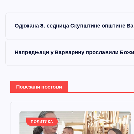
К
Одржана 8. седница Скупштине општине В
р
е
Напредњаци у Варварину прославили Бож
т
а
Повезани постови
њ
е
ПОЛИТИКА