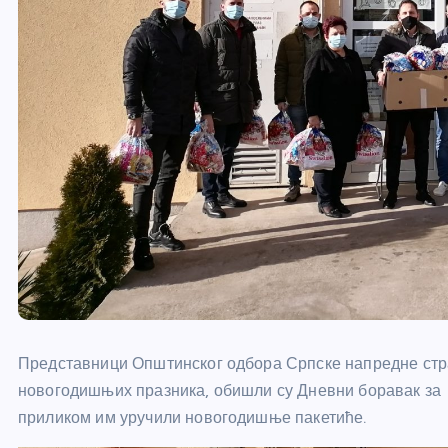
Представници Општинског одбора Српске напредне стр
новогодишњих празника, обишли су Дневни боравак за д
приликом им уручили новогодишње пакетиће.