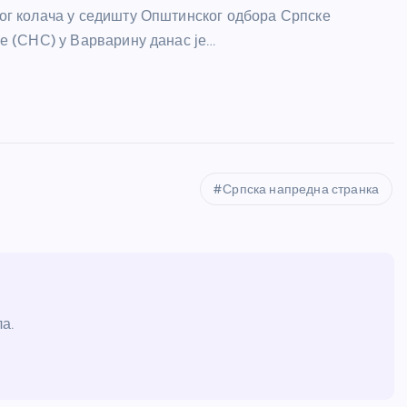
г колача у седишту Општинског одбора Српске
е (СНС) у Варварину данас је…
Српска напредна странка
а.