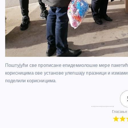
Поштујући све прописане епидемиолошке мере пакетић
корисницима ове установе улепшају празници и измами 
поделили корисницима.
Гласање 