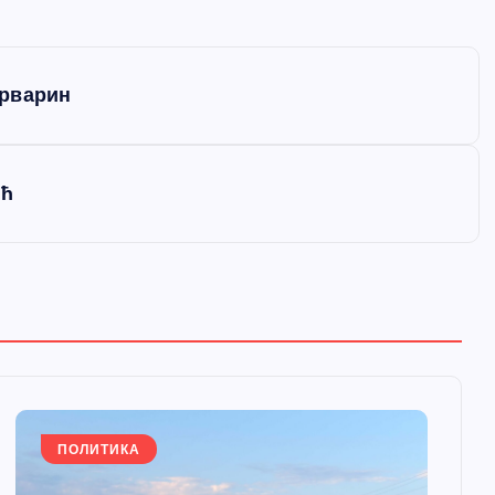
арварин
ић
ПОЛИТИКА