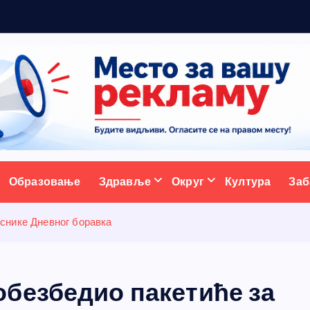
5
н
о
в
ативни портал
Образовање
Здравље
Округ
Култура
Заб
снике Дневног боравка
безбедио пакетиће за