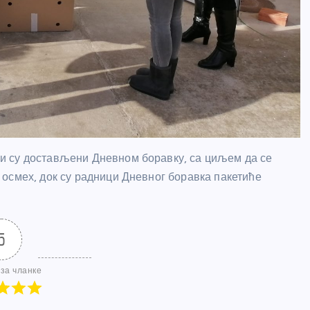
и су достављени Дневном боравку, са циљем да се
осмех, док су радници Дневног боравка пакетиће
5
за чланке