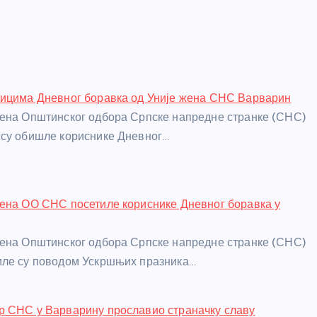
ницима Дневног боравка од Уније жена СНС Варварин
ена Општинског одбора Српске напредне странке (СНС)
 су обишле кориснике Дневног…
ена ОО СНС посетиле кориснике Дневног боравка у
ена Општинског одбора Српске напредне странке (СНС)
иле су поводом Ускршњих празника…
р СНС у Варварину прославио страначку славу