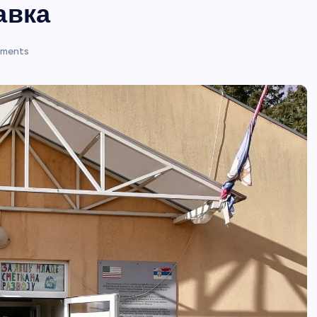
авка
ments