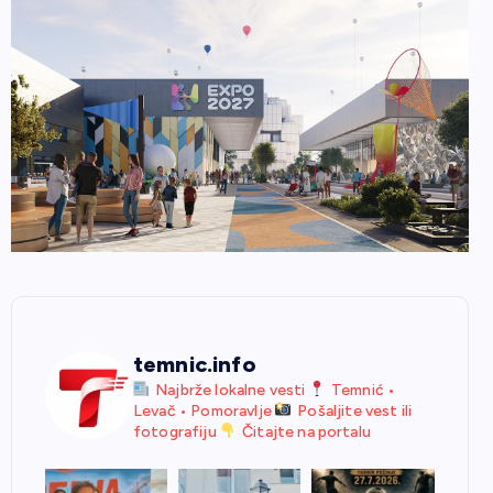
temnic.info
Najbrže lokalne vesti
Temnić •
Levač • Pomoravlje
Pošaljite vest ili
fotografiju
Čitajte na portalu