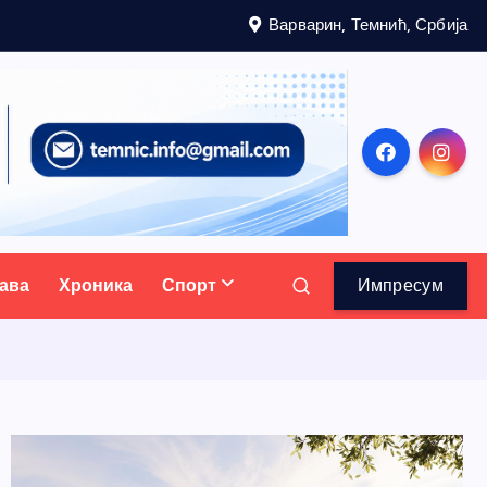
Варварин, Темнић, Србија
ава
Хроника
Спорт
Импресум