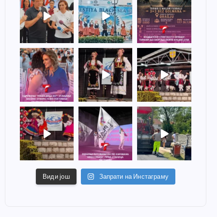
Види још
Запрати на Инстаграму