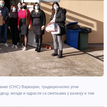
анке (СНС) Варварин, традиционално уочи
ецу, младе и одрасле са сметњама у развоју и том