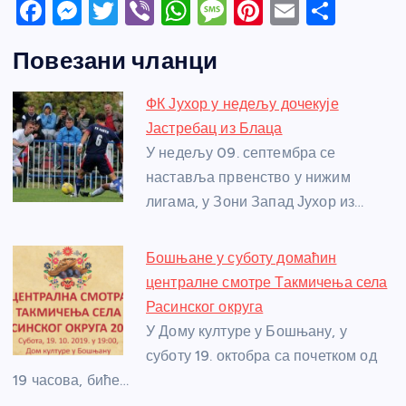
F
M
T
Vi
W
M
Pi
E
S
a
e
w
b
h
e
nt
m
h
Повезани чланци
c
ss
itt
er
at
ss
er
ail
ar
e
e
er
s
a
e
e
ФК Јухор у недељу дочекује
b
n
A
g
st
Јастребац из Блаца
o
g
p
e
У недељу 09. септембра се
o
er
p
наставља првенство у нижим
лигама, у Зони Запад Јухор из…
k
Бошњане у суботу домаћин
централне смотре Такмичења села
Расинског округа
У Дому културе у Бошњану, у
суботу 19. октобра са почетком од
19 часова, биће…