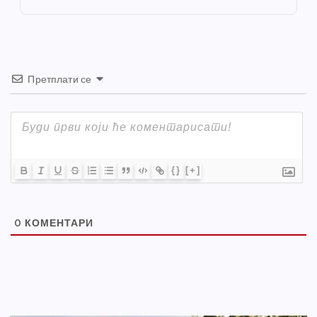
k
Претплати се
{}
[+]
0
КОМЕНТАРИ