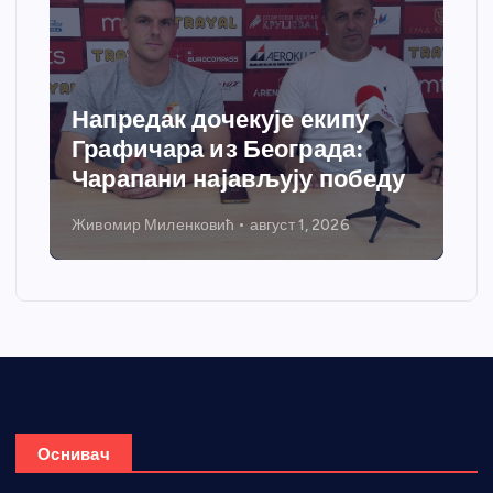
Спортски центар “Ћићевац”
добија савремени систем
грејања
Никола Петровић
јул 31, 2026
Оснивач