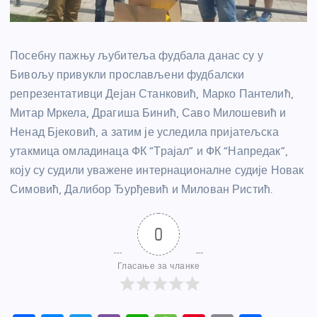
Посебну пажњу љубитеља фудбала данас су у
Бивољу привукли прослављени фудбалски
репрезентативци Дејан Станковић, Марко Пантелић,
Митар Мркела, Драгиша Бинић, Саво Милошевић и
Ненад Бјековић, а затим је уследила пријатељска
утакмица омладинаца ФК “Трајал” и ФК “Напредак”,
коју су судили уважене интернационалне судије Новак
Симовић, Далибор Ђурђевић и Милован Ристић.
0
Гласање за чланке