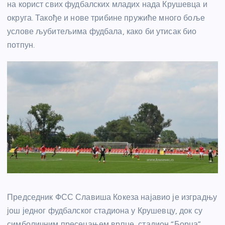
на корист свих фудбалских младих нада Крушевца и
округа. Такође и нове трибине пружиће много боље
услове љубитељима фудбала, како би утисак био
потпун.
Председник ФСС Славиша Кокеза најавио је изградњу
још једног фудбалског стадиона у Крушевцу, док су
симболичним пресецањем врпце, стадион “Борца”