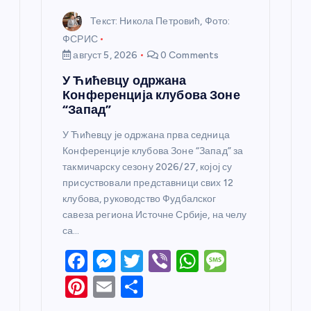
Текст: Никола Петровић, Фото:
ФСРИС
август 5, 2026
0 Comments
У Ћићевцу одржана
Конференција клубова Зоне
“Запад”
У Ћићевцу је одржана прва седница
Конференције клубова Зоне “Запад” за
такмичарску сезону 2026/27, којој су
присуствовали представници свих 12
клубова, руководство Фудбалског
савеза региона Источне Србије, на челу
са…
F
M
T
Vi
W
M
a
e
w
b
h
e
Pi
E
S
c
ss
itt
er
at
ss
nt
m
h