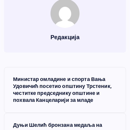
Редакција
К
Министар омладине и спорта Вања
р
Удовичић посетио општину Трстеник,
честитке председнику општине и
е
похвала Канцеларији за младе
т
Дуњи Шелић бронзана медаља на