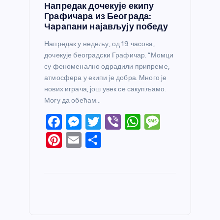
Напредак дочекује екипу
Графичара из Београда:
Чарапани најављују победу
Напредак у недељу, од 19 часова,
дочекује београдски Графичар. “Момци
су феноменално одрадили припреме,
атмосфера у екипи је добра. Много је
нових играча, још увек се сакупљамо.
Могу да обећам…
F
M
T
Vi
W
M
a
e
w
b
h
e
Pi
E
S
c
ss
itt
er
at
ss
nt
m
h
e
e
er
s
a
er
ail
ar
b
n
A
g
e
e
o
g
p
e
st
o
er
p