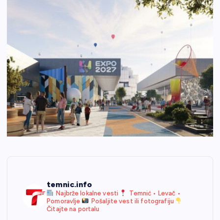
temnic.info
Najbrže lokalne vesti
Temnić • Levač •
Pomoravlje
Pošaljite vest ili fotografiju
Čitajte na portalu