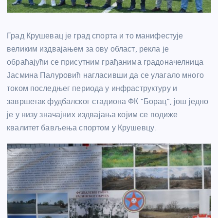
Град Крушевац је град спорта и то манифестује
великим издвајањем за ову област, рекла је
обраћајући се присутним грађанима градоначелница
Јасмина Палуровић нагласивши да се улагало много
током последњег периода у инфраструктуру и
завршетак фудбалског стадиона ФК “Борац”, још једно
је у низу значајних издвајања којим се подиже
квалитет бављења спортом у Крушевцу.