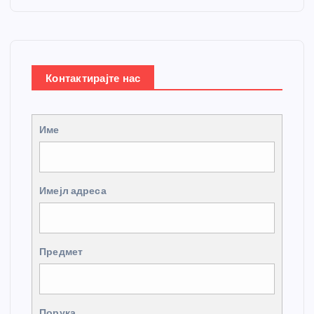
Контактирајте нас
Име
Имејл адреса
Предмет
Порука