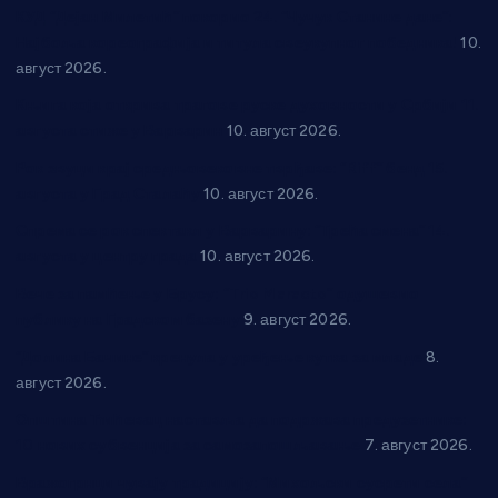
КУД “Дејан Милетић” покорио 24. “Чучук Станине дане”:
Најбоља кореографија и титула свеукупног победника!
10.
август 2026.
Књига која открива трагове руске духовности у Србији 11.
августа стиже у Варварин
10. август 2026.
Рок звуци крај средњовековне тврђаве: “Riff” бенд 15.
августа у Град Сталаћу
10. август 2026.
Спрема се рок спектакл у Варварину: “Трећа смена” 14.
августа у центру града
10. август 2026.
Вече за памћење у Брусу: “Trio Maracto” одушевио
публику на Градском базену
9. август 2026.
“Долина Бачине” кренула у уређење кутка за младе
8.
август 2026.
Општина Ћићевац наставља да подржава предузетнике:
10 нових субвенција за самозапошљавање
7. август 2026.
Вражогрнци чувају традицију: “Михољски сусрети села”