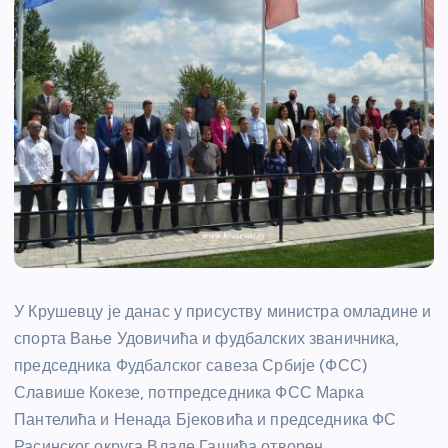
У Крушевцу је данас у присуству министра омладине и
спорта Вање Удовичића и фудбалских званичника,
председника Фудбалског савеза Србије (ФСС)
Славише Кокезе, потпредседника ФСС Марка
Пантелића и Ненада Бјековића и председника ФС
Расинског округа Владе Гашића отворен