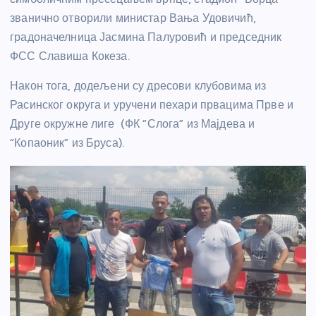
званично отворили министар Вања Удовичић,
градоначелница Јасмина Палуровић и председник
ФСС Славиша Кокеза.
Након тога, додељени су дресови клубовима из
Расинског округа и уручени пехари првацима Прве и
Друге окружне лиге (ФК “Слога” из Мајдева и
“Копаоник” из Бруса).