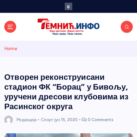
S
k
i
p
t
o
Темнићки
c
Home
o
n
информативн
t
e
Отворен реконструисани
и портал
n
стадион ФК “Борац” у Бивољу,
t
уручени дресови клубовима из
Расинског округа
Редакција
Спорт
јун 15, 2020
0 Comments