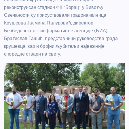
реконструисан стадион ФК “Борац” у Бивољу.
Свечаности су присуствовали градоначелница
Крушевца Јасмина Палуровић, директор
Безбедоносно – информативне агенције (БИА)
Братислав Гашић, представници руководства града
крушевца, као и бројни љубитељи најважније
споредне ствари на свету.