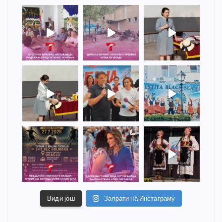
Види још
Запрати на Инстаграму