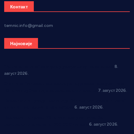
Контакт
temnic.info@gmail.com
Најновије
“Долина Бачине” кренула у уређење кутка за младе
8.
август 2026.
Општина Ћићевац наставља да подржава предузетнике:
10 нових субвенција за самозапошљавање
7. август 2026.
Вражогрнци чувају традицију: “Михољски сусрети села”
уз спортска надметања и забаву
6. август 2026.
Варварин подржао 25 нових предузетника: За
самозапошљавање по 380.000 динара
6. август 2026.