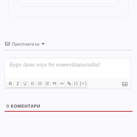
o
er
p
k
Претплати се
{}
[+]
0
КОМЕНТАРИ