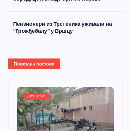
р
е
Пензионери из Трстеника уживали на
т
“Грожђебалу” у Вршцу
а
њ
Повезани постови
е
ч
л
ДРУШТВО
а
н