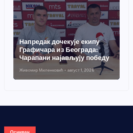
Напредак дочекује екипу
Графичара из Београда:
Чарапани најављују победу
Живомир Миленковић
август 1, 2026
Оснивач