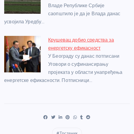
Владе Републике Србије
саопштило је да је Влада данас
усвојила Уредбу…
Крушевац добио средства за
енергетску ефикасност
У Београду су данас потписани
Уговори о суфинансирању
пројеката у области унапређења
енергетске ефикасности. Потписници…
Трстеник