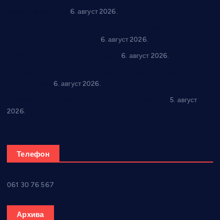
“Трстеник на Морави” од 10. до 16. августа: Богат програм
за све генерације
6. август 2026.
“Да се ради и гради по твом”: Трстеник улаже 4 милиона
динара у пројекте грађана
6. август 2026.
In memoriam: Тања Вилотијевић
6. август 2026.
Даница Петровић оживљава лик и дело Десанке
Максимовић
6. август 2026.
Александровац спреман за 61. “Жупску бербу”
5. август
2026.
Телефон
061 30 76 567
Архива