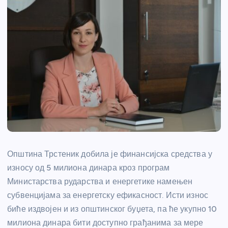
Општина Трстеник добила је финансијска средства у
износу од 5 милиона динара кроз програм
Министарства рударства и енергетике намењен
субвенцијама за енергетску ефикасност. Исти износ
биће издвојен и из општинског буџета, па ће укупно 10
милиона динара бити доступно грађанима за мере