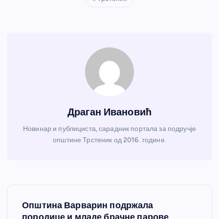
Драган Ивановић
Новинар и публициста, сарадник портала за подручје
општине Трстеник од 2016. године.
К
Општина Варварин подржала
породице и младе брачне парове