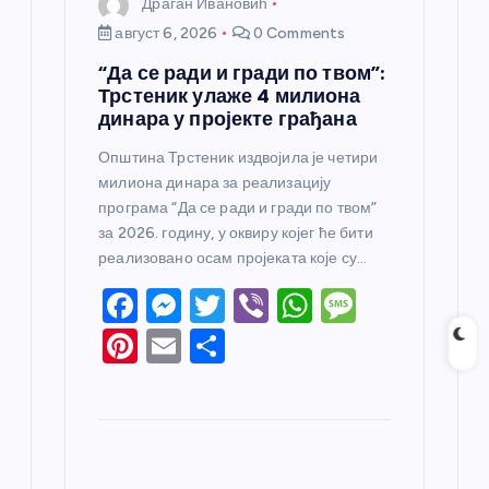
Драган Ивановић
август 6, 2026
0 Comments
“Да се ради и гради по твом”:
Трстеник улаже 4 милиона
динара у пројекте грађана
Општина Трстеник издвојила је четири
милиона динара за реализацију
програма “Да се ради и гради по твом”
за 2026. годину, у оквиру којег ће бити
реализовано осам пројеката које су…
F
M
T
Vi
W
M
a
e
w
b
h
e
Pi
E
S
c
ss
itt
er
at
ss
nt
m
h
e
e
er
s
a
er
ail
ar
b
n
A
g
e
e
o
g
p
e
st