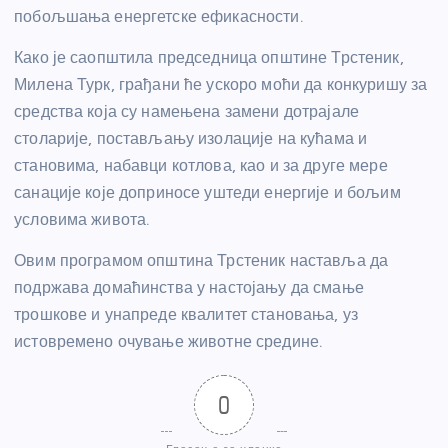
побољшања енергетске ефикасности.
Како је саопштила председница општине Трстеник,
Милена Турк, грађани ће ускоро моћи да конкуришу за
средства која су намењена замени дотрајале
столарије, постављању изолације на кућама и
становима, набавци котлова, као и за друге мере
санације које доприносе уштеди енергије и бољим
условима живота.
Овим програмом општина Трстеник наставља да
подржава домаћинства у настојању да смање
трошкове и унапреде квалитет становања, уз
истовремено очување животне средине.
0