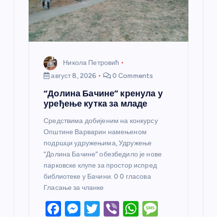
к
а
Никола Петровић
август 8, 2026
0 Comments
“Долина Бачине” кренула у
уређење кутка за младе
Средствима добијеним на конкурсу
Општине Варварин намењеном
подршци удружењима, Удружење
“Долина Бачине” обезбедило је нове
парковске клупе за простор испред
библиотеке у Бачини. 0 0 гласова
Гласање за чланке
F
M
T
Vi
W
M