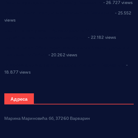
Реконструкција хотела “Плажа” у Варварину
- 26.727 views
Апел за помоћ породици Марковић из Варварина
- 25.552
views
Саопштење и демант Дома здравља “Др Властимир
Годић” на текст који кружи фејсбуком
- 22.182 views
Јелена Вујић-Обрадовић представник Александровца у
Парламенту Србије
- 20.262 views
Откривена илегална штампарија новца код Варварина
-
18.877 views
Адреса
Марина Мариновића бб, 37260 Варварин