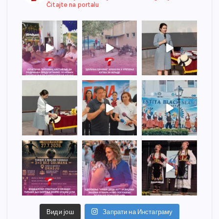
Čitajte na portalu
Види још
Запрати на Инстаграму