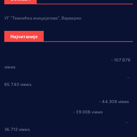
УГ “Темнићка иницијатива”, Варварин
Најчитаније
СНС: Осуда говора мржње и насиља над женама
- 107.876
views
Планска искључења електричне енергије за 27.07.2022.
-
85.740 views
Горан Макрагић директор, Ђорђе Бајић спортски
директор новог прволигаша из Варварина
- 44.308 views
Цене на крушевачким пијацама
- 39.008 views
Планска искључења електричне енергије за 19.05.2021.
-
36.712 views