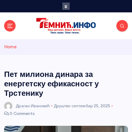
S
k
i
p
t
o
Темнићки
c
Home
o
n
информативн
t
e
Пет милиона динара за
и портал
n
енергетску ефикасност у
t
Трстенику
Драган Ивановић
Друштво
септембар 25, 2025
0 Comments