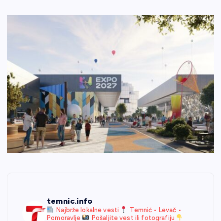
temnic.info
Najbrže lokalne vesti
Temnić • Levač •
Pomoravlje
Pošaljite vest ili fotografiju