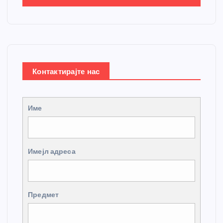
Контактирајте нас
Име
Имејл адреса
Предмет