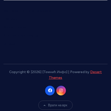
р
х
Хроника општине Варварин
и
в
Сервис
а
Мали огласи
Услови коришћења
О нама
Copyright © [2026] [Темнић.Инфо] | Powered by
Desert
Themes
Врати на врх