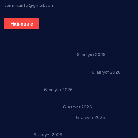
temnic.info@gmail.com
Најновије
Вражогрнци чувају традицију: “Михољски сусрети села”
уз спортска надметања и забаву
6. август 2026.
Варварин подржао 25 нових предузетника: За
самозапошљавање по 380.000 динара
6. август 2026.
“Трстеник на Морави” од 10. до 16. августа: Богат програм
за све генерације
6. август 2026.
“Да се ради и гради по твом”: Трстеник улаже 4 милиона
динара у пројекте грађана
6. август 2026.
In memoriam: Тања Вилотијевић
6. август 2026.
Даница Петровић оживљава лик и дело Десанке
Максимовић
6. август 2026.