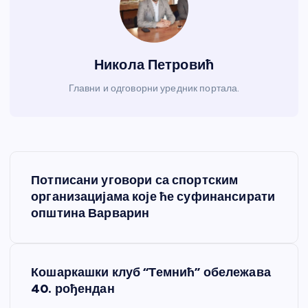
Никола Петровић
Главни и одговорни уредник портала.
К
Потписани уговори са спортским
р
организацијама које ће суфинансирати
општина Варварин
е
т
Кошаркашки клуб “Темнић” обележава
40. рођендан
а