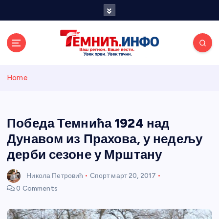
S
k
i
p
t
o
Темнићки
c
Home
o
n
информативн
t
e
Победа Темнића 1924 над
и портал
n
Дунавом из Прахова, у недељу
t
дерби сезоне у Мрштану
Никола Петровић
Спорт
март 20, 2017
0 Comments