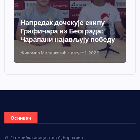
Напредак дочекује екипу
Графичара из Београда:
Чарапани најављују победу
Живомир Миленковић
август 1, 2026
Оснивач
УГ “Темнићка иницијатива”, Варварин