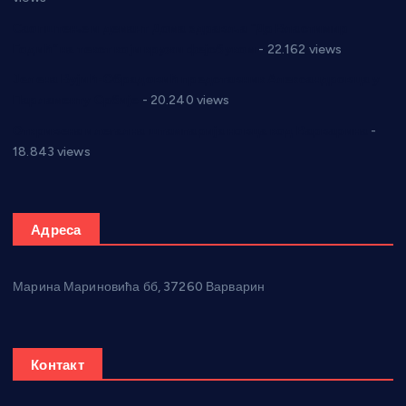
Саопштење и демант Дома здравља “Др Властимир
Годић” на текст који кружи фејсбуком
- 22.162 views
Јелена Вујић-Обрадовић представник Александровца у
Парламенту Србије
- 20.240 views
Откривена илегална штампарија новца код Варварина
-
18.843 views
Адреса
Марина Мариновића бб, 37260 Варварин
Контакт