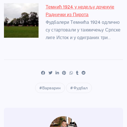
Темнић 1924 у недељу дочекује
Раднички из Пирота
Фудбалери Темнића 1924 одлично
су стартовали у такмичењу Српске
лиге Исток и у одиграних три…
Варварин
Фудбал