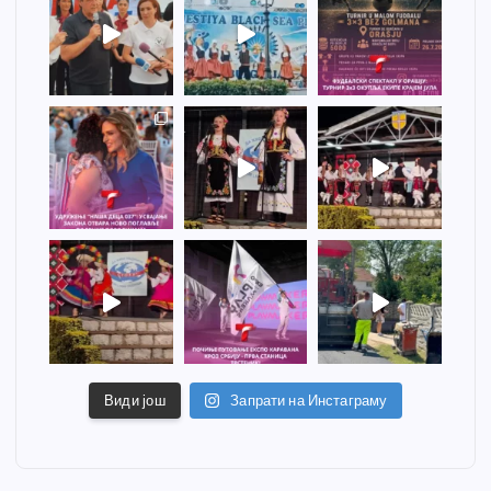
Види још
Запрати на Инстаграму