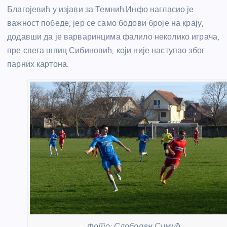
Благојевић у изјави за Темнић.Инфо нагласио је
важност победе, јер се само бодови броје на крају,
додавши да је варваринцима фалило неколико играча,
пре свега шпиц Сибиновић, који није наступао због
парних картона.
Фото: Слободан Симић