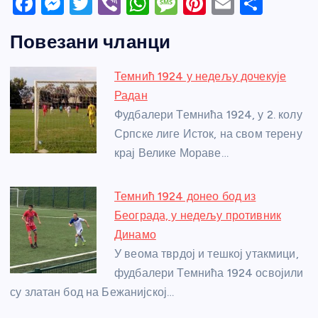
F
M
T
Vi
W
M
Pi
E
S
a
e
w
b
h
e
nt
m
h
Повезани чланци
c
ss
itt
er
at
ss
er
ail
ar
e
e
er
s
a
e
e
Темнић 1924 у недељу дочекује
b
n
A
g
st
Радан
o
g
p
e
Фудбалери Темнића 1924, у 2. колу
o
er
p
Српске лиге Исток, на свом терену
крај Велике Мораве…
k
Темнић 1924 донео бод из
Београда, у недељу противник
Динамо
У веома тврдој и тешкој утакмици,
фудбалери Темнића 1924 освојили
су златан бод на Бежанијској…