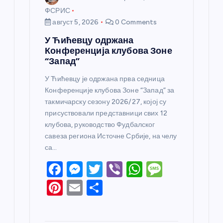
ФСРИС
август 5, 2026
0 Comments
У Ћићевцу одржана
Конференција клубова Зоне
“Запад”
У Ћићевцу је одржана прва седница
Конференције клубова Зоне “Запад” за
такмичарску сезону 2026/27, којој су
присуствовали представници свих 12
клубова, руководство Фудбалског
савеза региона Источне Србије, на челу
са…
F
M
T
Vi
W
M
a
e
w
b
h
e
Pi
E
S
c
ss
itt
er
at
ss
nt
m
h
e
e
er
s
a
er
ail
ar