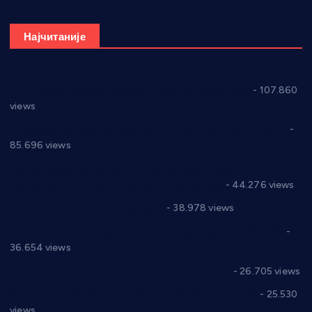
Најчитаније
СНС: Осуда говора мржње и насиља над женама
- 107.860
views
Планска искључења електричне енергије за 27.07.2022.
-
85.696 views
Горан Макрагић директор, Ђорђе Бајић спортски
директор новог прволигаша из Варварина
- 44.276 views
Цене на крушевачким пијацама
- 38.978 views
Планска искључења електричне енергије за 19.05.2021.
-
36.654 views
Реконструкција хотела “Плажа” у Варварину
- 26.705 views
Апел за помоћ породици Марковић из Варварина
- 25.530
views