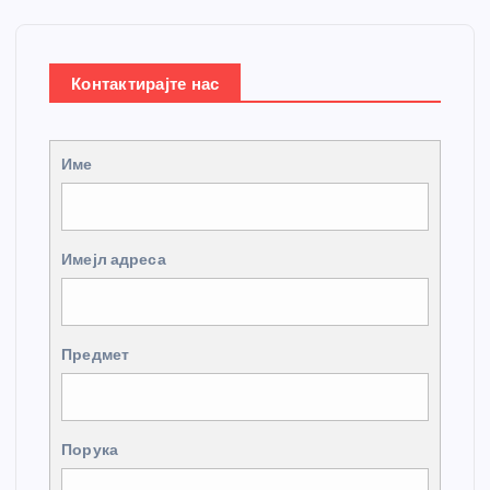
Контактирајте нас
Име
Имејл адреса
Предмет
Порука