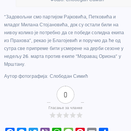
“Задовољни смо партијом Рајковића, Петковића и
младог Милана Стојановића, док су остали били на
нивоу колико је потребно да се победи солидна екипа
из Прахова”, рекао је Благојевић и поручио да ће од
сутра све припреме бити усмерене на дерби сезоне у
недељу 26. марта против екипе “Моравац Ориона” у
Мрштану.
Аутор фотографија: Слободан Симић
0
Гласање за чланке