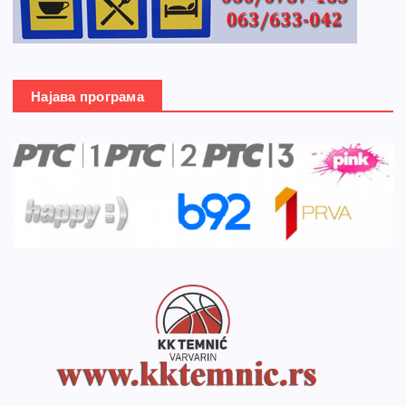
Најава програма