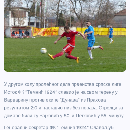
У другом колу пролећног дела првенства српске лиге
Исток ФК “Темнић 1924” славио је на свом терену у
Варварину против екипе “Дунава” из Прахова
резултатом 2:0 и наставио низ без пораза. Стрелци за
домаће били су Рајковић у 50. и Петковић у 55. минуту.
Генерални секретар ФК “Темнић 1924” Славољуб