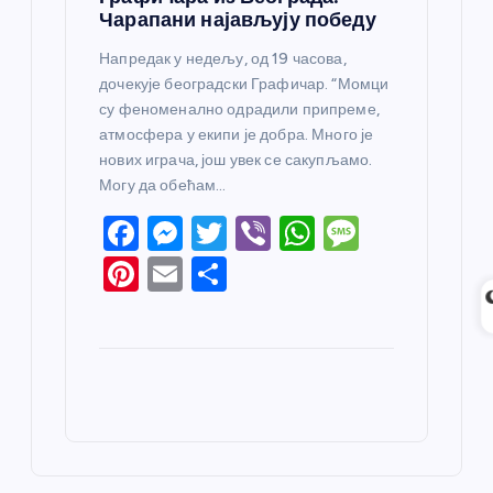
Чарапани најављују победу
Напредак у недељу, од 19 часова,
дочекује београдски Графичар. “Момци
су феноменално одрадили припреме,
атмосфера у екипи је добра. Много је
нових играча, још увек се сакупљамо.
Могу да обећам…
F
M
T
Vi
W
M
a
e
w
b
h
e
Pi
E
S
c
ss
itt
er
at
ss
nt
m
h
e
e
er
s
a
er
ail
ar
b
n
A
g
e
e
o
g
p
e
st
o
er
p
k