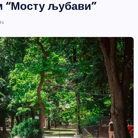
м “Мосту љубави”
ts