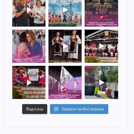
Види још
Запрати на Инстаграму