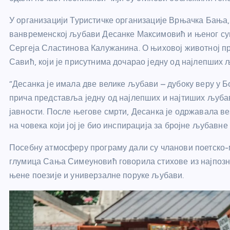
У организацији Туристичке организације Врњачка Бања
ванвременској љубави Десанке Максимовић и њеног суп
Сергеја Сластинова Калужанина. О њиховој животној п
Савић, који је присутнима дочарао једну од најлепших 
“Десанка је имала две велике љубави – дубоку веру у 
прича представља једну од најлепших и најтиших љубавн
јавности. После његове смрти, Десанка је одржавала в
на човека који јој је био инспирација за бројне љубавне
Посебну атмосферу програму дали су чланови поетско-м
глумица Сања Симеуновић говорила стихове из најпозна
њене поезије и универзалне поруке љубави.