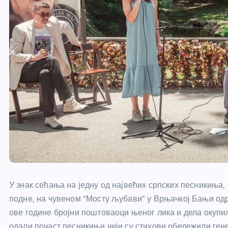
У знак сећања на једну од највећих српских песникиња,
подне, на чувеном “Мосту љубави” у Врњачкој Бањи од
ове године бројни поштоваоци њеног лика и дела окупил
одали почаст песникињи чији су стихови обележили ген