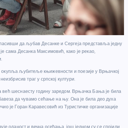
гласивши да љубав Десанке и Сергеја представља једну
је сама Десанка Максимовић, како је рекао,
.
а окупља љубитеље књижевности и поезије у Врњачкој
неизбрисив траг у српској култури.
 већ шеснаесту годину заредом. Врњачка Бања је била
бавеза да чувамо сећање на њу. Она је била део духа
чио је Горан Каравесовић из Туристичке организације
ује оданост и вечна осећања, још једном су се спојили