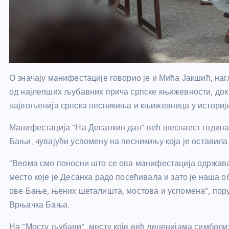
О значају манифестације говорио је и Мића Јакшић, на
од најлепших љубавних прича српске књижевности, док 
највољенија српска песникиња и књижевница у историји
Манифестација “На Десанкин дан” већ шеснаест годин
Бањи, чувајући успомену на песникињу која је оставила 
“Веома смо поносни што се ова манифестација одржава
место које је Десанка радо посећивала и зато је наша о
ове Бање, њених шеталишта, мостова и успомена”, пору
Врњачка Бања.
На “Мосту љубави”, месту које већ деценијама симболиз