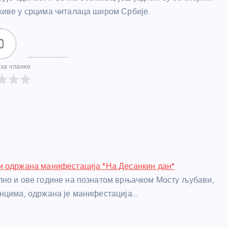
 живе у срцима читалаца широм Србије.
0
за чланке
и одржана манифестација "На Десанкин дан"
но и ове године на познатом врњачком Мосту љубави,
нцима, одржана је манифестација…