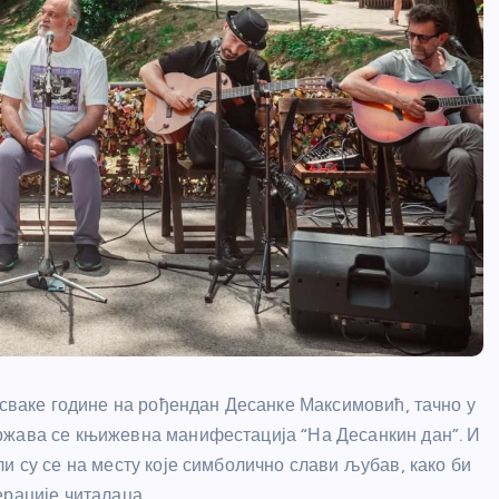
 сваке године на рођендан Десанке Максимовић, тачно у
ржава се књижевна манифестација “На Десанкин дан”. И
и су се на месту које симболично слави љубав, како би
ерације читалаца.