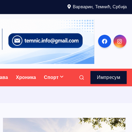
Варварин, Темнић, Србија
ава
Хроника
Спорт
Импресум