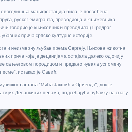
, овогодишња манифестација била је посвећена
руга, руског емигранта, преводиоца и књижевника
ричи говорио је књижевник и преводилац Предраг
љубавних прича српске културне историје.
Бога и неизмерну љубав према Сергеју. Њихова животна
их прича која је деценијама остајала далеко од очију
езе са његовом породицом и предано чувала успомену
 песме”, истакао је Савић.
узичког састава “Мића Јакшић и Ориендо”, док је
тијих Десанкиних песама, подсећајући публику на снагу