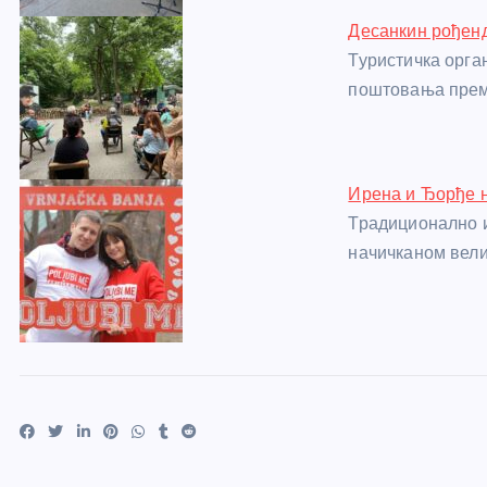
Десанкин рођен
Туристичка орга
поштовања прем
Ирена и Ђорђе 
Традиционално и
начичканом вели