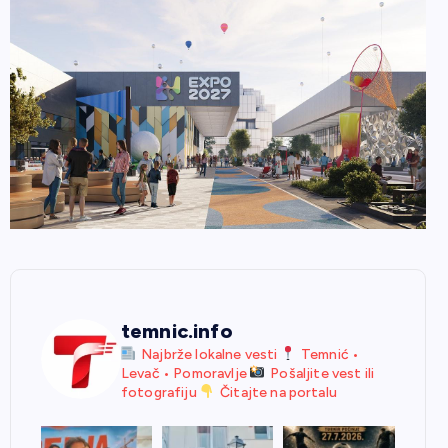
temnic.info
Najbrže lokalne vesti
Temnić •
Levač • Pomoravlje
Pošaljite vest ili
fotografiju
Čitajte na portalu