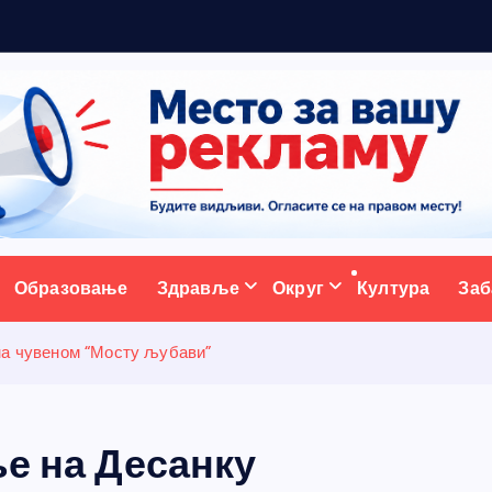
5
н
ативни портал
Образовање
Здравље
Округ
Култура
Заб
на чувеном “Мосту љубави”
ње на Десанку