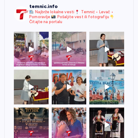
temnic.info
Najbrže lokalne vesti
Temnić • Levač •
Pomoravlje
Pošaljite vest ili fotografiju
Čitajte na portalu