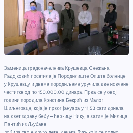
Заменица градоначелника Крушевца Снежана
Радојковић посетила је Породилиште Опште болнице
у Крушевцу и двема породиљама уручила две новчане
честитке од по 150.000,00 динара. Прва се у овој
години породила Кристина Бекрић из Малог
Шиљеговца, која је првог јануара у 11,53 сати донела
на свет здраву бебу – ћеркицу Нику, а затим је Милица
Пантић из Љубаве
добила своје друго дете, дечака Луку који се родио