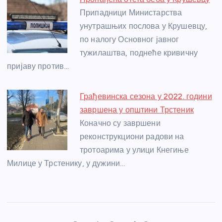
Припадници Министарства
унутрашњих послова у Крушевцу,
по налогу Основног јавног
тужилаштва, поднеће кривичну
пријаву против…
Грађевинска сезона у 2022. години
завршена у општини Трстеник
Коначно су завршени
реконструкциони радови на
тротоарима у улици Кнегиње
Милице у Трстенику, у дужини…