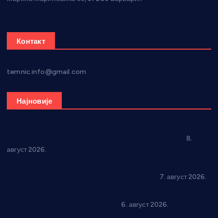
Контакт
temnic.info@gmail.com
Најновије
“Долина Бачине” кренула у уређење кутка за младе
8.
август 2026.
Општина Ћићевац наставља да подржава предузетнике:
10 нових субвенција за самозапошљавање
7. август 2026.
Вражогрнци чувају традицију: “Михољски сусрети села”
уз спортска надметања и забаву
6. август 2026.