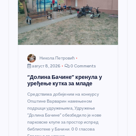
а
н
к
а
Никола Петровић
август 8, 2026
0 Comments
“Долина Бачине” кренула у
уређење кутка за младе
Средствима добијеним на конкурсу
Општине Варварин намењеном
подршци удружењима, Удружење
“Долина Бачине” обезбедило је нове
парковске клупе за простор испред
библиотеке у Бачини. 0 0 гласова