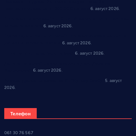
Варварин подржао 25 нових предузетника: За
самозапошљавање по 380.000 динара
6. август 2026.
“Трстеник на Морави” од 10. до 16. августа: Богат програм
за све генерације
6. август 2026.
“Да се ради и гради по твом”: Трстеник улаже 4 милиона
динара у пројекте грађана
6. август 2026.
In memoriam: Тања Вилотијевић
6. август 2026.
Даница Петровић оживљава лик и дело Десанке
Максимовић
6. август 2026.
Александровац спреман за 61. “Жупску бербу”
5. август
2026.
Телефон
061 30 76 567