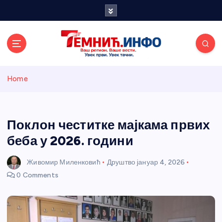
S
k
i
p
t
o
Темнићки
c
Home
o
n
информативн
t
e
Поклон честитке мајкама првих
и портал
n
беба у 2026. години
t
Живомир Миленковић
Друштво
јануар 4, 2026
0 Comments