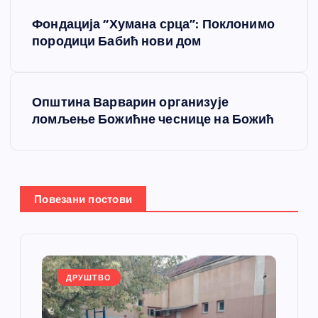
К
Фондација “Хумана срца”: Поклонимо
р
породици Бабић нови дом
е
Општина Варварин организује
т
ломљење Божићне чеснице на Божић
а
њ
Повезани постови
е
ч
л
ДРУШТВО