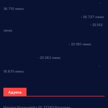
Планска искључења електричне енергије за 19.05.2021.
-
36.710 views
Реконструкција хотела “Плажа” у Варварину
- 26.727 views
Апел за помоћ породици Марковић из Варварина
- 25.552
views
Саопштење и демант Дома здравља “Др Властимир
Годић” на текст који кружи фејсбуком
- 22.180 views
Јелена Вујић-Обрадовић представник Александровца у
Парламенту Србије
- 20.262 views
Откривена илегална штампарија новца код Варварина
-
18.875 views
Адреса
Марина Мариновића бб, 37260 Варварин