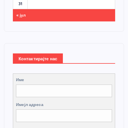
31
« јул
Контактирајте нас
Име
Имејл адреса