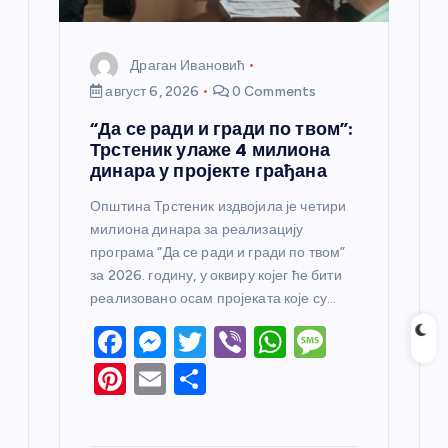
Драган Ивановић
август 6, 2026
0 Comments
“Да се ради и гради по твом”:
Трстеник улаже 4 милиона
динара у пројекте грађана
Општина Трстеник издвојила је четири
милиона динара за реализацију
програма “Да се ради и гради по твом”
за 2026. годину, у оквиру којег ће бити
реализовано осам пројеката које су…
F
M
T
Vi
W
M
a
e
w
b
h
e
Pi
E
S
c
ss
itt
er
at
ss
nt
m
h
e
e
er
s
a
er
ail
ar