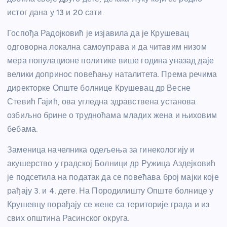
истог дана у 13 и 20 сати.
Госпођа Радојковић је изјавила да је Крушевац
одговорна локална самоуправа и да читавим низом
мера популационе политике више година уназад даје
велики допринос повећању наталитета. Према речима
директорке Опште болнице Крушевац др Весне
Стевић Гајић, ова угледна здравствена установа
озбиљно брине о трудноћама младих жена и њиховим
бебама.
Заменица начелника одељења за гинекологију и
акушерство у градској Болници др Ружица Аздејковић
је подсетила на податак да се повећава број мајки које
рађају 3. и 4. дете. На Породилишту Опште болнице у
Крушевцу порађају се жене са територије града и из
свих општина Расинског округа.