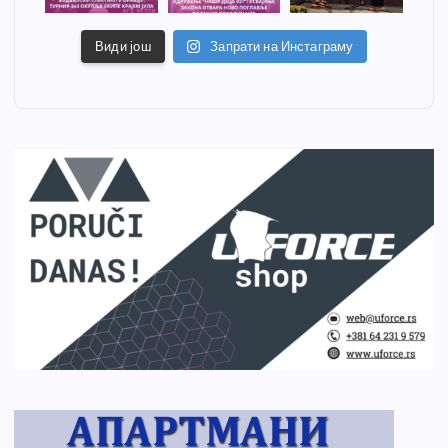
Види још
Запрати на Инстаграму