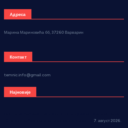
Адреса
Марина Мариновића бб, 37260 Варварин
Контакт
temnic.info@gmail.com
Најновије
Општина Ћићевац наставља да подржава предузетнике:
10 нових субвенција за самозапошљавање
7. август 2026.