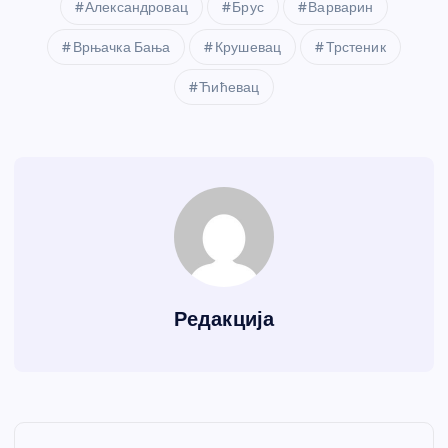
Александровац
Брус
Варварин
Врњачка Бања
Крушевац
Трстеник
Ћићевац
Редакција
К