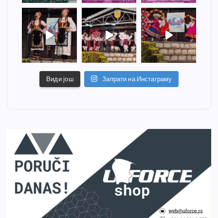
Види још
Запрати на Инстаграму