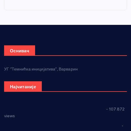
Оснивач
УГ “Темнићка иницијатива”, Варварин
Најчитаније
СНС: Осуда говора мржње и насиља над женама
- 107.872
views
Планска искључења електричне енергије за 27.07.2022.
-