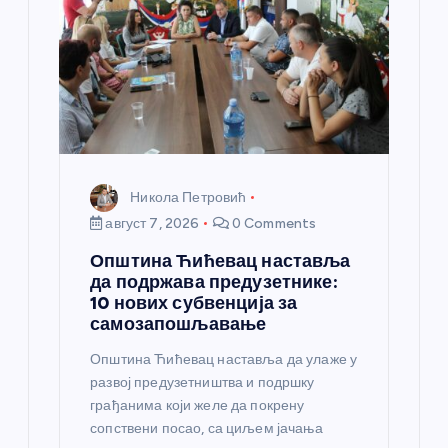
н
к
а
Никола Петровић
август 7, 2026
0 Comments
Општина Ћићевац наставља
да подржава предузетнике:
10 нових субвенција за
самозапошљавање
Општина Ћићевац наставља да улаже у
развој предузетништва и подршку
грађанима који желе да покрену
сопствени посао, са циљем јачања