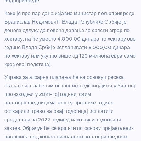
водопривреде.
Како је пре пар дана изјавио министар пољопривреде
Бранислав Недимовић, Влада Републике Србије је
донела одлуку да повећа давања за српски аграр по
хектару, па ће уместо 4.000,00 динара по хектару ове
године Влада Србије исплаћивати 8.000,00 динара
по хектару или укупно више од 120 милиона евра само
кроз овај подстицај.
Управа за аграрна плаћања ће на основу пресека
стања о исплаћеним основним подстицајима у биљној
производњи у 2021-тој години, свим
пољопривредницима који су протекле године
остварили право на овај подстицај исплатити
средства и за 2022. годину, иако нису подносили
захтев. Обрачун ће се вршити по основу пријављених
површина под конвенционалном пољопривредном