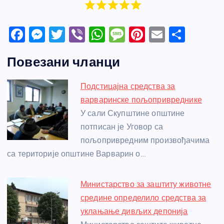
F
M
T
Vi
W
M
Pi
E
S
a
e
w
b
h
e
nt
m
h
Повезани чланци
c
ss
itt
er
at
ss
er
ail
ar
e
e
er
s
a
e
e
Подстицајна средства за
b
n
A
g
st
варваринске пољопривреднике
o
g
p
e
У сали Скупштине општине
o
er
p
потписан је Уговор са
пољопривредним произвођачима
k
са територије општине Варварин о…
Министарство за заштиту животне
средине определило средства за
уклањање дивљих депонија