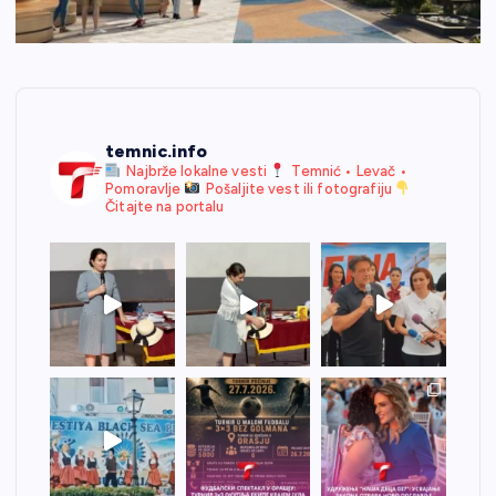
temnic.info
Najbrže lokalne vesti
Temnić • Levač •
Pomoravlje
Pošaljite vest ili fotografiju
Čitajte na portalu