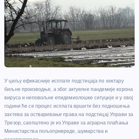
У циљу ефикасније исплате подстицаја по хектару
биљне производње, а због актуелне пандемије корона
вируса и неповољне епидемиолошке ситуције и у овој
години ће се процес исплата вршити без подношења
захтева за остваривање права на подстицај Управи за
Трезор, саопштено је из Управе за аграрна плаћања
Министарства пољопривреде, шумарства и