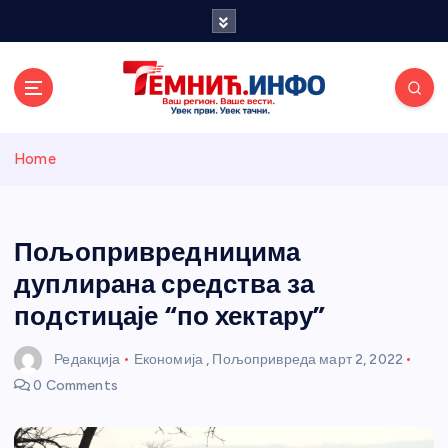
S
k
i
p
t
o
Темнићки
c
Home
o
n
информативн
t
e
Пољопривредницима
и портал
n
дуплирана средства за
t
подстицаје “по хектару”
Редакција
Економија
,
Пољопривреда
март 2, 2022
0 Comments