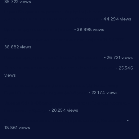
85.722 views
Горан Макрагић директор, Ђорђе Бајић спортски
директор новог прволигаша из Варварина
- 44.294 views
Цене на крушевачким пијацама
- 38.998 views
Планска искључења електричне енергије за 19.05.2021.
-
36.682 views
Реконструкција хотела “Плажа” у Варварину
- 26.721 views
Апел за помоћ породици Марковић из Варварина
- 25.546
views
Саопштење и демант Дома здравља “Др Властимир
Годић” на текст који кружи фејсбуком
- 22.174 views
Јелена Вујић-Обрадовић представник Александровца у
Парламенту Србије
- 20.254 views
Откривена илегална штампарија новца код Варварина
-
18.861 views