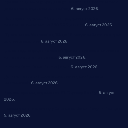
Вражогрнци чувају традицију: “Михољски сусрети села”
уз спортска надметања и забаву
6. август 2026.
Варварин подржао 25 нових предузетника: За
самозапошљавање по 380.000 динара
6. август 2026.
“Трстеник на Морави” од 10. до 16. августа: Богат програм
за све генерације
6. август 2026.
“Да се ради и гради по твом”: Трстеник улаже 4 милиона
динара у пројекте грађана
6. август 2026.
In memoriam: Тања Вилотијевић
6. август 2026.
Даница Петровић оживљава лик и дело Десанке
Максимовић
6. август 2026.
Александровац спреман за 61. “Жупску бербу”
5. август
2026.
Нова игралишта стижу у Бошњане, Доњи Катун и Парцане
5. август 2026.