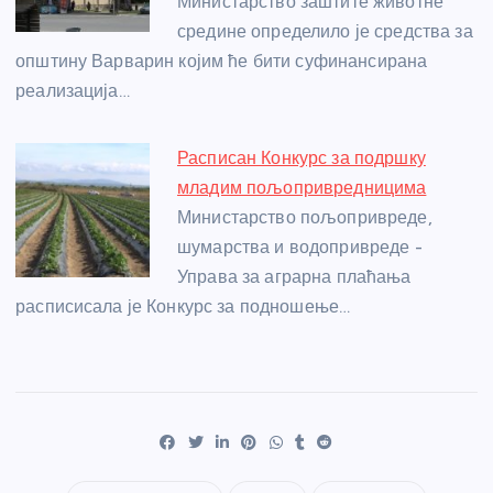
Министарство заштите животне
средине определило је средства за
општину Варварин којим ће бити суфинансирана
реализација…
Расписан Конкурс за подршку
младим пољопривредницима
Министарство пољопривреде,
шумарства и водопривреде -
Управа за аграрна плаћања
расписисала је Конкурс за подношење…