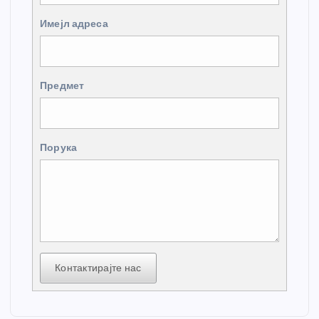
Имејл адреса
Предмет
Порука
Контактирајте нас