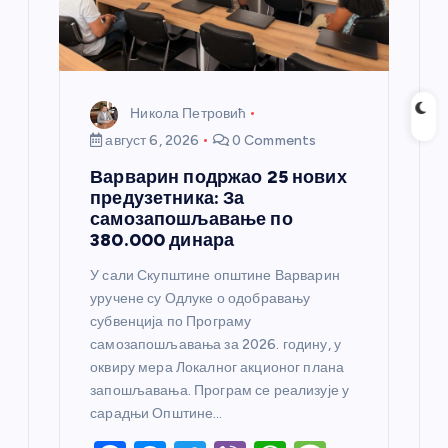
Никола Петровић
август 6, 2026
0 Comments
Варварин подржао 25 нових
предузетника: За
самозапошљавање по
380.000 динара
У сали Скупштине општине Варварин
уручене су Одлуке о одобравању
субвенција по Програму
самозапошљавања за 2026. годину, у
оквиру мера Локалног акционог плана
запошљавања. Програм се реализује у
сарадњи Општине…