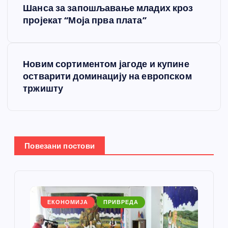
Шанса за запошљавање младих кроз
р
пројекат “Моја прва плата”
е
Новим сортиментом јагоде и купине
т
остварити доминацију на европском
тржишту
а
њ
е
Повезани постови
ч
л
ЕКОНОМИЈА
ПРИВРЕДА
а