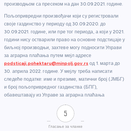
производњом са пресеком на дан 30.09.2021. године.
Пољопривредни произвођачи који су регистровали
своје газдинство у периоду од 30.09.2020. до
30.09.2021. године, или пре тог периода, а који у 2021.
години нису остварили право на основне подстицаје у
биљној производњи, захтеве могу подносити Управи
за аграрна плаћања путем мејл адресе
podsticaji.pohektaru@minpolj.gov.rs
од 1. марта до
30. априла 2022. године. У мејлу треба написати
следеће податке: име и презиме, матични број (ЈМБГ)
и број пољопривредног газдинства (БПГ),
обавештавају из Управе за аграрна плаћања
5
Гласање за чланке