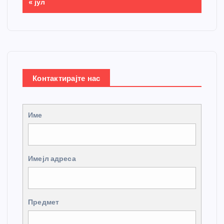
« јул
Контактирајте нас
Име
Имејл адреса
Предмет