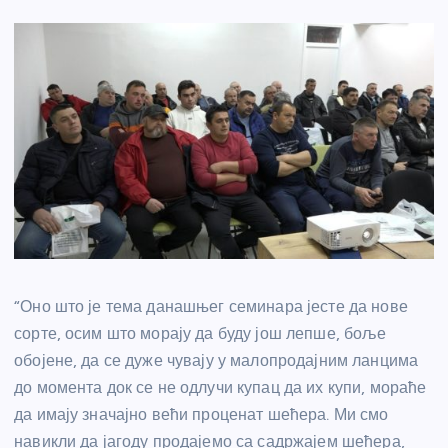
“Оно што је тема данашњег семинара јесте да нове
сорте, осим што морају да буду још лепше, боље
обојене, да се дуже чувају у малопродајним ланцима
до момента док се не одлучи купац да их купи, мораће
да имају значајно већи проценат шећера. Ми смо
навикли да јагоду продајемо са садржајем шећера,