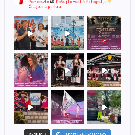
Pomoravlje
Pošaljite vest ili fotografiju
Čitajte na portalu
Види још
Запрати на Инстаграму