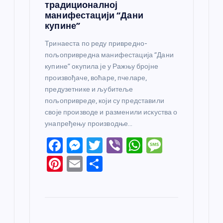
традиционалној
манифестацији “Дани
купине”
Тринаеста по реду привредно-
пољопривредна манифестација “Дани
купине” окупила је у Ражњу бројне
произвођаче, воћаре, пчеларе,
предузетнике и љубитеље
пољопривреде, који су представили
своје производе и разменили искуства о
унапређењу производње…
F
M
T
Vi
W
M
a
e
w
b
h
e
Pi
E
S
c
ss
itt
er
at
ss
nt
m
h
e
e
er
s
a
er
ail
ar
b
n
A
g
e
e