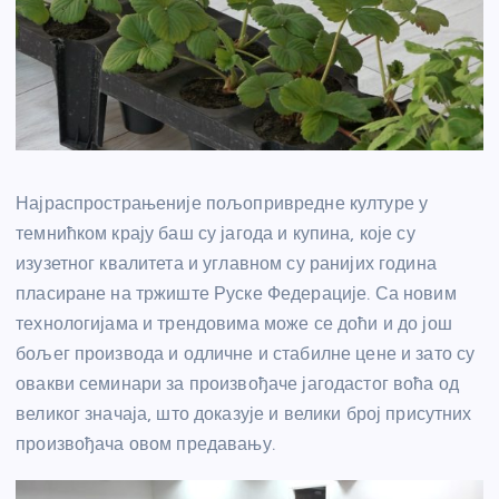
Најраспрострањеније пољопривредне културе у
темнићком крају баш су јагода и купина, које су
изузетног квалитета и углавном су ранијих година
пласиране на тржиште Руске Федерације. Са новим
технологијама и трендовима може се доћи и до још
бољег производа и одличне и стабилне цене и зато су
овакви семинари за произвођаче јагодастог воћа од
великог значаја, што доказује и велики број присутних
произвођача овом предавању.