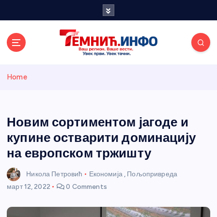
S
k
i
p
t
o
Темнићки
c
Home
o
n
информативн
t
e
Новим сортиментом јагоде и
и портал
n
купине остварити доминацију
t
на европском тржишту
Никола Петровић
Економија
,
Пољопривреда
март 12, 2022
0 Comments