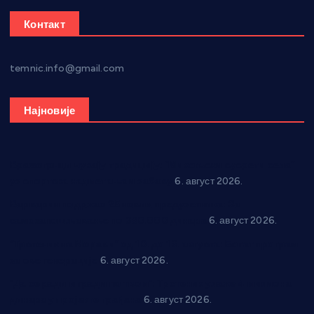
Контакт
temnic.info@gmail.com
Најновије
Вражогрнци чувају традицију: “Михољски сусрети села”
уз спортска надметања и забаву
6. август 2026.
Варварин подржао 25 нових предузетника: За
самозапошљавање по 380.000 динара
6. август 2026.
“Трстеник на Морави” од 10. до 16. августа: Богат програм
за све генерације
6. август 2026.
“Да се ради и гради по твом”: Трстеник улаже 4 милиона
динара у пројекте грађана
6. август 2026.