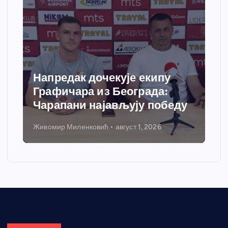
Спортски центар “Ћићевац”
добија савремени систем
грејања
Никола Петровић
јул 31, 2026