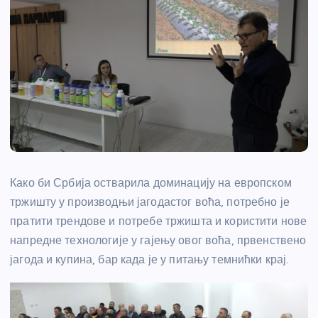
Како би Србија остварила доминацију на европском
тржишту у производњи јагодастог воћа, потребно је
пратити трендове и потребе тржишта и користити нове
напредне технологије у гајењу овог воћа, првенствено
јагода и купина, бар када је у питању темнићки крај.