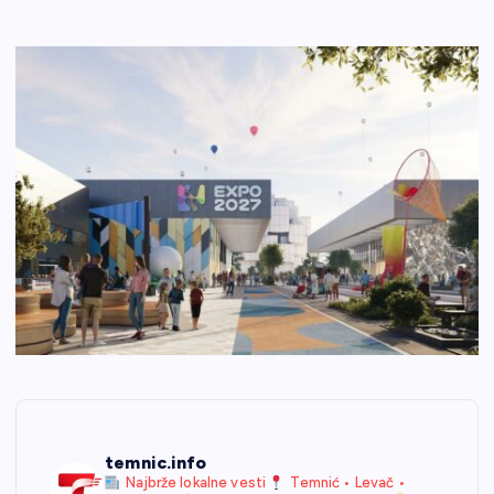
temnic.info
Najbrže lokalne vesti
Temnić • Levač •