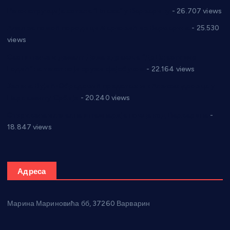
Реконструкција хотела “Плажа” у Варварину
- 26.707 views
Апел за помоћ породици Марковић из Варварина
- 25.530
views
Саопштење и демант Дома здравља “Др Властимир
Годић” на текст који кружи фејсбуком
- 22.164 views
Јелена Вујић-Обрадовић представник Александровца у
Парламенту Србије
- 20.240 views
Откривена илегална штампарија новца код Варварина
-
18.847 views
Адреса
Марина Мариновића бб, 37260 Варварин