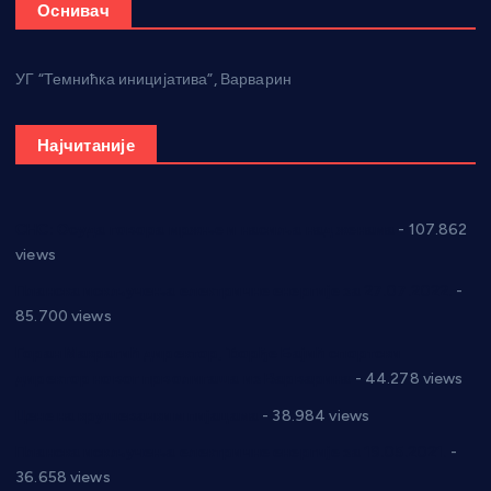
Оснивач
УГ “Темнићка иницијатива”, Варварин
Најчитаније
СНС: Осуда говора мржње и насиља над женама
- 107.862
views
Планска искључења електричне енергије за 27.07.2022.
-
85.700 views
Горан Макрагић директор, Ђорђе Бајић спортски
директор новог прволигаша из Варварина
- 44.278 views
Цене на крушевачким пијацама
- 38.984 views
Планска искључења електричне енергије за 19.05.2021.
-
36.658 views