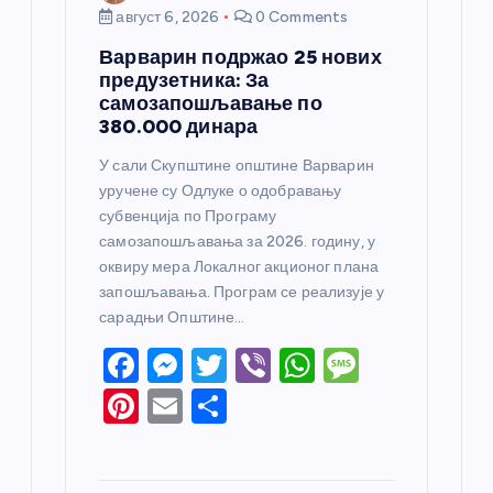
август 6, 2026
0 Comments
Варварин подржао 25 нових
предузетника: За
самозапошљавање по
380.000 динара
У сали Скупштине општине Варварин
уручене су Одлуке о одобравању
субвенција по Програму
самозапошљавања за 2026. годину, у
оквиру мера Локалног акционог плана
запошљавања. Програм се реализује у
сарадњи Општине…
F
M
T
Vi
W
M
a
e
w
b
h
e
Pi
E
S
c
ss
itt
er
at
ss
nt
m
h
e
e
er
s
a
er
ail
ar