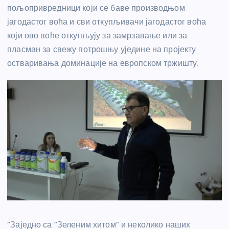
пољопривредници који се баве производњом
јагодастог воћа и сви откупљивачи јагодастог воћа
који ово воће откупљују за замрзавање или за
пласман за свежу потрошњу уједине на пројекту
остваривања доминације на европском тржишту.
“Заједно са “Зеленим хитом” и неколико наших