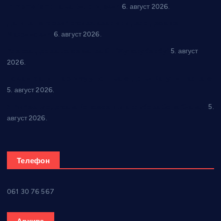
In memoriam: Тања Вилотијевић
6. август 2026.
Даница Петровић оживљава лик и дело Десанке
Максимовић
6. август 2026.
Александровац спреман за 61. “Жупску бербу”
5. август
2026.
Нова игралишта стижу у Бошњане, Доњи Катун и Парцане
5. август 2026.
У Ћићевцу одржана Конференција клубова Зоне “Запад”
5.
август 2026.
Телефон
061 30 76 567