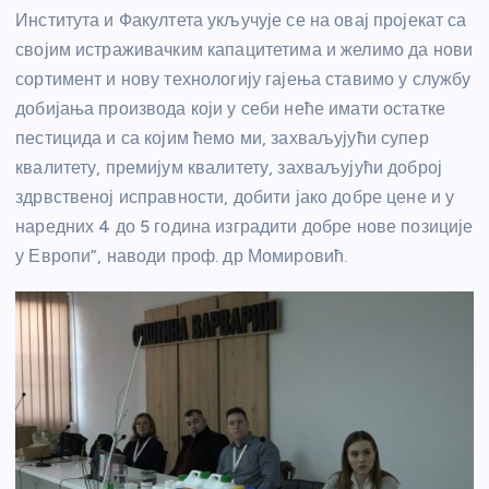
Института и Факултета укључује се на овај пројекат са
својим истраживачким капацитетима и желимо да нови
сортимент и нову технологију гајења ставимо у службу
добијања производа који у себи неће имати остатке
пестицида и са којим ћемо ми, захваљујући супер
квалитету, премијум квалитету, захваљујући доброј
здрвственој исправности, добити јако добре цене и у
наредних 4 до 5 година изградити добре нове позиције
у Европи”, наводи проф. др Момировић.