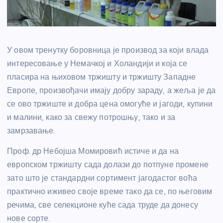
У овом тренутку боровница је производ за који влада
интересовање у Немачкој и Холандији и која се
пласира на њиховом тржишту и тржишту Западне
Европе, произвођачи имају добру зараду, а жеља је да
се ово тржиште и добра цена омогуће и јагоди, купини
и малини, како за свежу потрошњу, тако и за
замрзавање.
Проф. др Небојша Момировић истиче и да на
европском тржишту сада долази до потпуне промене
зато што је стандардни сортимент јагодастог воћа
практично иживео своје време тако да се, по његовим
речима, све селекционе куће сада труде да донесу
нове сорте.