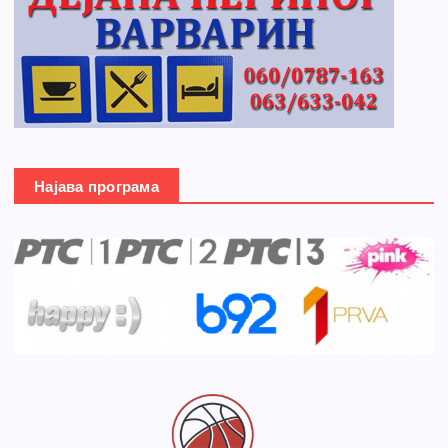
Најава програма