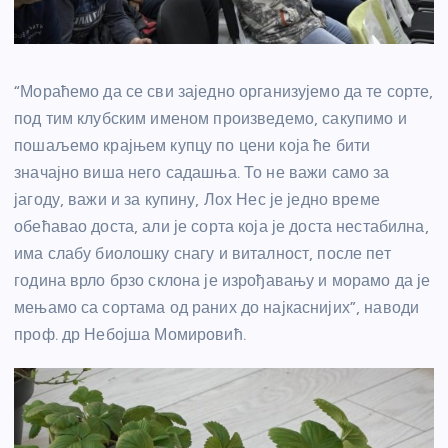
“Мораћемо да се сви заједно организујемо да те сорте,
под тим клубским именом произведемо, сакупимо и
пошаљемо крајњем купцу по цени која ће бити
значајно виша него садашња. То не важи само за
јагоду, важи и за купину, Лох Нес је једно време
обећавао доста, али је сорта која је доста нестабилна,
има слабу биолошку снагу и виталност, после пет
година врло брзо склона је изрођавању и морамо да је
мењамо са сортама од раних до најкаснијих”, наводи
проф. др Небојша Момировић.