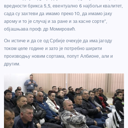
вредности брикса 5,5, евентуално 6 најбољи квалитет,
сада су захтеви да имамо преко 10, да имамо јаку
арому и то је случај и за ране и за касне сорте”,
објашњава проф. др Момировић.
Он истиче и да се од Србије очекује да има јагоду
током целе године и зато је потребно ширити
производњу новим сортама, попут Албионе, али и
другим.