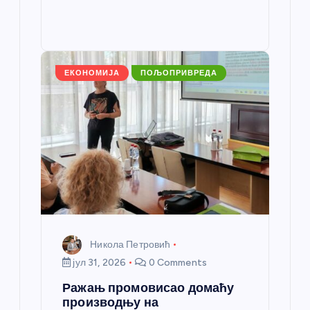
b
n
A
g
e
e
o
g
p
e
st
o
er
p
k
ЕКОНОМИЈА
ПОЉОПРИВРЕДА
Никола Петровић
јул 31, 2026
0 Comments
Ражањ промовисао домаћу
производњу на