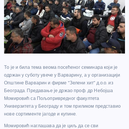
То је и била тема веома посећеног семинара који је
одржан у суботу увече у Варварину, а у организацији
Општине Варварин и фирме “Зелени хит” д.о.о. из
Београда. Предавање је држао проф. др Небојша
Момировић са Пољопривредног факултета
Универзитета у Београду и том приликом представио
нове сортименте јагоде и купине.
Момировић наглашава да је циљ да се сви