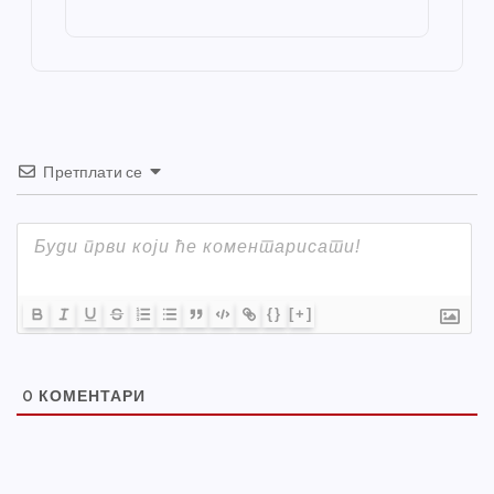
o
g
p
e
st
o
er
p
k
Претплати се
{}
[+]
0
КОМЕНТАРИ