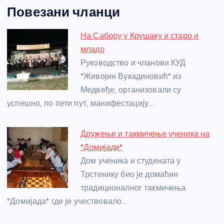
a
e
w
b
h
e
nt
m
h
Повезани чланци
c
ss
itt
er
at
ss
er
ail
ar
e
e
er
s
a
e
e
На Сабору у Крушаку и старо и
b
n
A
g
st
младо
o
g
p
e
Руководство и чланови КУД
o
er
p
"Живојин Вукадиновић" из
Медвеђе, организовали су
k
успешно, по пети пут, манифестацију…
Дружење и такмичење ученика на
"Домијади"
Дом ученика и студената у
Трстенику био је домаћин
традиционалног такмичења
"Домијада" где је учествовало…