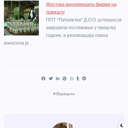
Жестока конкуренција фирми на
тржишту
ППТ "Петолетка" Д.О.О. успешно је
завршила пословање у прошлој
години, а реализација плана
износила је…
Варварин