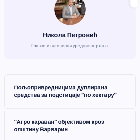
Никола Петровић
Главни и одговорни уредник портала.
К
Пољопривредницима дуплирана
р
средства за подстицаје “по хектару”
е
“Агро караван” објективом кроз
т
општину Варварин