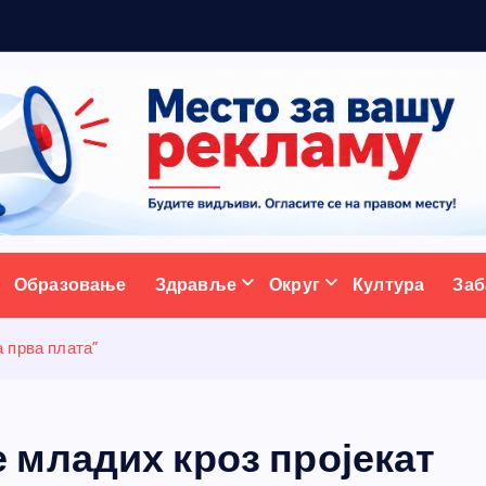
р
ативни портал
Образовање
Здравље
Округ
Култура
Заб
 прва плата”
младих кроз пројекат