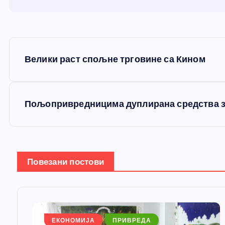
К
Велики раст спољне трговине са Кином
р
е
Пољопривредницима дуплирана средства за
т
а
Повезани постови
њ
е
ЕКОНОМИЈА
ПРИВРЕДА