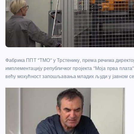
Фабрика ППТ “ТМО” у Трстенику, према речима директо
имплементацију републичког пројекта “Моја прва плата
већу мохућност запошљавања младих људи у јавном се