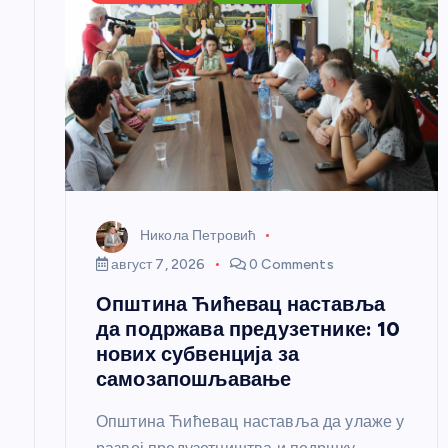
ч
л
а
н
Никола Петровић
к
август 7, 2026
0 Comments
Општина Ћићевац наставља
а
да подржава предузетнике: 10
нових субвенција за
самозапошљавање
Општина Ћићевац наставља да улаже у