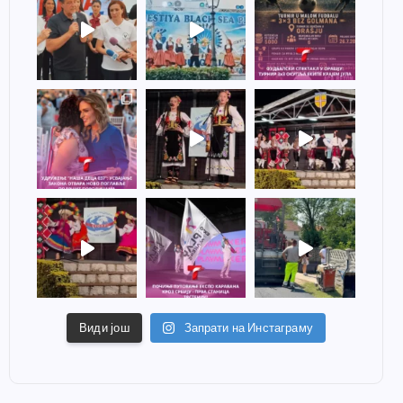
Види још
Запрати на Инстаграму