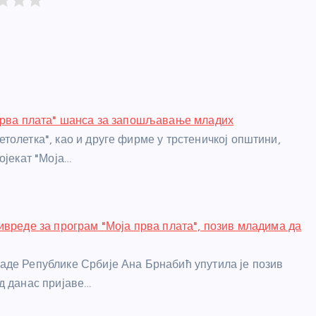
прва плата" шанса за запошљавање младих
толетка", као и друге фирме у трстеничкој општини,
ојекат "Моја…
ивреде за програм "Моја прва плата", позив младима да
де Републике Србије Ана Брнабић упутила је позив
д данас пријаве…