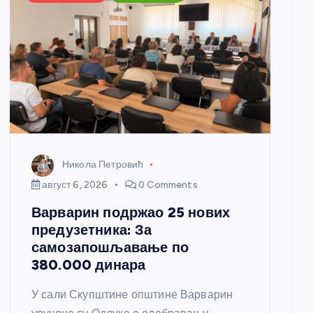
Никола Петровић
август 6, 2026
0 Comments
Варварин подржао 25 нових
предузетника: За
самозапошљавање по
380.000 динара
У сали Скупштине општине Варварин