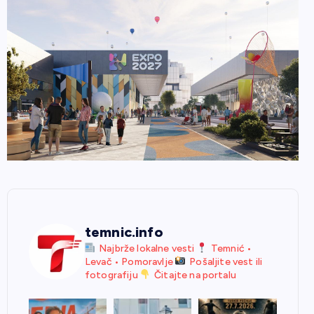
temnic.info
Najbrže lokalne vesti
Temnić •
Levač • Pomoravlje
Pošaljite vest ili
fotografiju
Čitajte na portalu