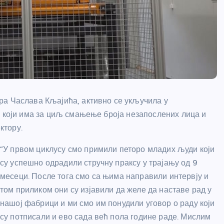
ра Часлава Кљајића, активно се укључила у
” који има за циљ смањење броја незапослених лица и
ктору.
“У првом циклусу смо примили петоро младих људи који
су успешно одрадили стручну праксу у трајању од 9
месеци. После тога смо са њима направили интервју и
том приликом они су изјавили да желе да наставе рад у
нашој фабрици и ми смо им понудили уговор о раду који
су потписали и ево сада већ пола године раде. Мислим