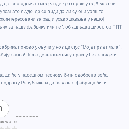
да је ово одличан модел где кроз праксу од 9 месеци
упознате људе, да се види да ли су они уопште
заинтересовани за рад и усавршавање у нашој
 њих за нашу фабрику или не”, објашњава директор ППТ
фабрика поново укључи у нов циклус “Моја прва плата”,
бију само 6. Кроз деветомесечну праксу ће се видети
да да ће у наредном периоду бити одобрена већа
 подршку Републике и да ће у овој фабрици бити
0
за чланке