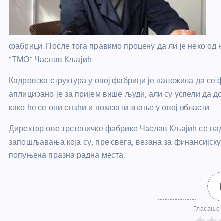
фабрици. После тога правимо процену да ли је неко од
“ТМО” Часлав Кљајић.
Кадровска структура у овој фабрици је наложила да се 
аплицирано је за пријем више људи, али су успели да до
како ће се они снаћи и показати знање у овој области.
Директор ове трстеничке фабрике Часлав Кљајић се на
запошљавања која су, пре свега, везана за финансијску
попуњена празна радна места.
Гласање 