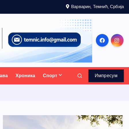
Варварин, Темнић, Србија
ава
Хроника
Спорт
Импресум