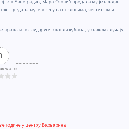
јој је и Бане радио, Мара Отовић предала му је вредан
их. Предала му је и кесу са поклонима, честитком и
е вратили послу, други отишли кућама, у сваком случају,
0
за чланке
ве године у центру Варварина