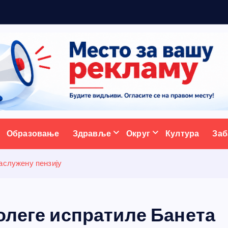
р
а
д
ативни портал
Образовање
Здравље
Округ
Култура
Заб
аслужену пензију
олеге испратиле Банета