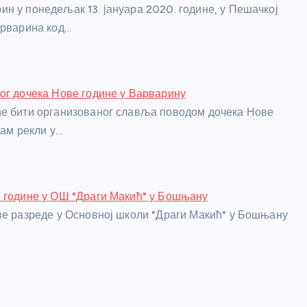
н у понедељак 13. јануара 2020. године, у Пешачкој
арварина код…
ог дочека Нове године у Варварину
е бити организованог славља поводом дочека Нове
нам рекли у…
 године у ОШ "Драги Макић" у Бошњану
ве разреде у Основној школи "Драги Макић" у Бошњану