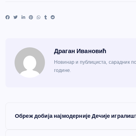
Драган Ивановић
Новинар и публициста, сарадник по
године.
К
Обреж добија најмодерније Дечије игралишт
р