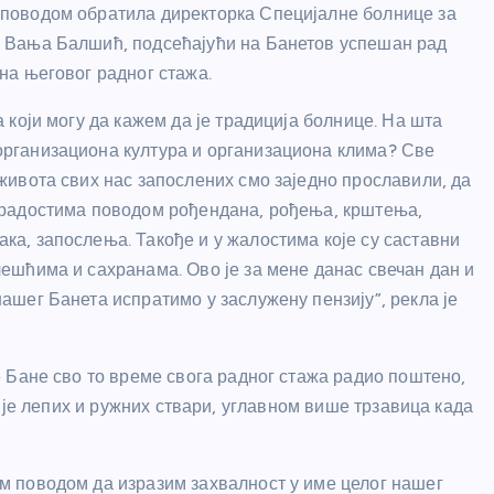
 поводом обратила директорка Специјалне болнице за
р Вања Балшић, подсећајући на Банетов успешан рад
ина његовог радног стажа.
а који могу да кажем да је традиција болнице. На шта
организациона култура и организациона клима? Све
 живота свих нас запослених смо заједно прославили, да
 радостима поводом рођендана, рођења, крштења,
ка, запослења. Такође и у жалостима које су саставни
чешћима и сахранама. Ово је за мене данас свечан дан и
нашег Банета испратимо у заслужену пензију”, рекла је
је Бане сво то време свога радног стажа радио поштено,
 је лепих и ружних ствари, углавном више трзавица када
м поводом да изразим захвалност у име целог нашег