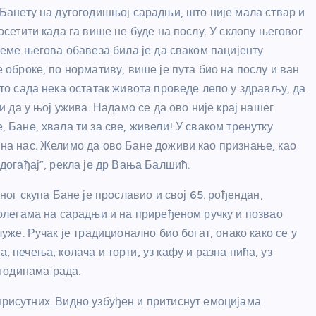
Банету на дугогодишњој сарадњи, што није мала ствар и
осетити када га више не буде на послу. У склопу његовог
реме његова обавеза била је да сваком пацијенту
 оброке, по нормативу, више је пута био на послу и ван
то сада нека остатак живота проведе лепо у здрављу, да
и да у њој ужива. Надамо се да ово није крај нашег
 Бане, хвала ти за све, живели! У сваком тренутку
на нас. Желимо да ово Бане доживи као признање, као
догађај”, рекла је др Вања Балшић.
ног скупа Бане је прославио и свој 65. рођендан,
олегама на сарадњи и на приређеном ручку и позвао
уже. Ручак је традиционално био богат, онако како се у
, печења, колача и торти, уз кафу и разна пића, уз
годинама рада.
присутних. Видно узбуђен и притиснут емоцијама