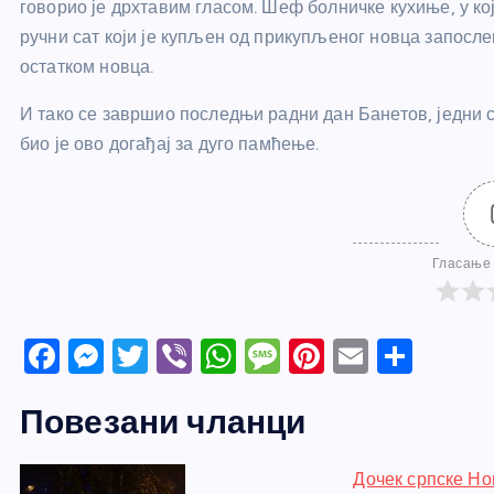
говорио је дрхтавим гласом. Шеф болничке кухиње, у ко
ручни сат који је купљен од прикупљеног новца запослен
остатком новца.
И тако се завршио последњи радни дан Банетов, једни с
био је ово догађај за дуго памћење.
Гласање 
F
M
T
Vi
W
M
Pi
E
S
a
e
w
b
h
e
nt
m
h
Повезани чланци
c
ss
itt
er
at
ss
er
ail
ar
e
e
er
s
a
e
e
Дочек српске Но