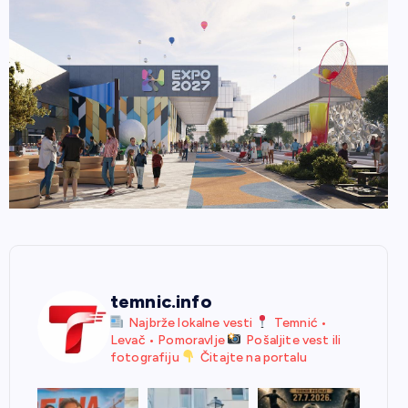
temnic.info
Najbrže lokalne vesti
Temnić •
Levač • Pomoravlje
Pošaljite vest ili
fotografiju
Čitajte na portalu