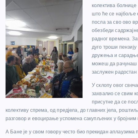
колектива болнице 
што ће се најбоље 
посла за сво ово в
обезбеди садржајне
радног времена. За
дуго троши пензију 
дружења и сарадње,
можеш да рачунаш 
заслужен радостан 
У склопу овог свеча
захвалио се свим к
присутне да се посл
колективу спрема, од предјела, до главних јела, роштиља
разговор и евоцирање успомена сакупљених у бројним 
А Бане је у свом говору често био прекидан аплаузима 