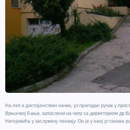
На леп и достојанствен начин, уз пригодан ручак у про
Врњачкој Бањи, запослени на челу са директорком др 
Негојевића у заслужену пензију. Он је у овој установи 