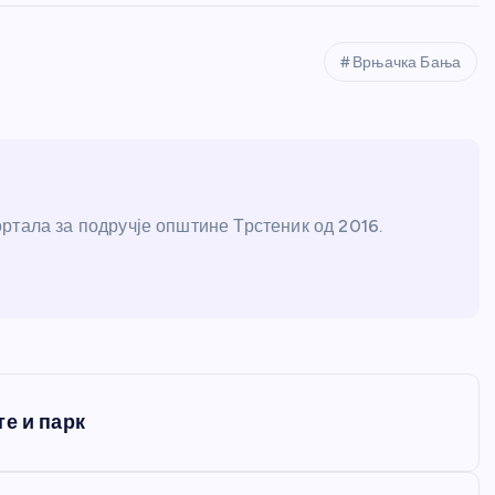
Врњачка Бања
ртала за подручје општине Трстеник од 2016.
е и парк