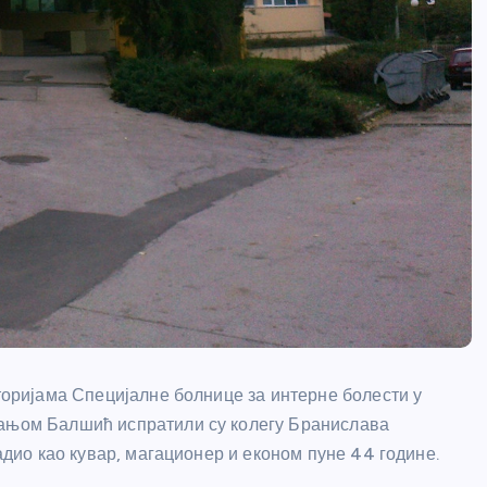
сторијама Специјалне болнице за интерне болести у
Вањом Балшић испратили су колегу Бранислава
радио као кувар, магационер и економ пуне 44 године.