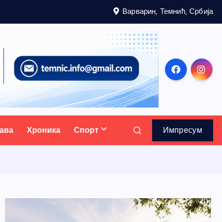
Варварин, Темнић, Србија
ава
Хроника
Спорт
Импресум