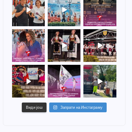
Види још
Запрати на Инстаграму