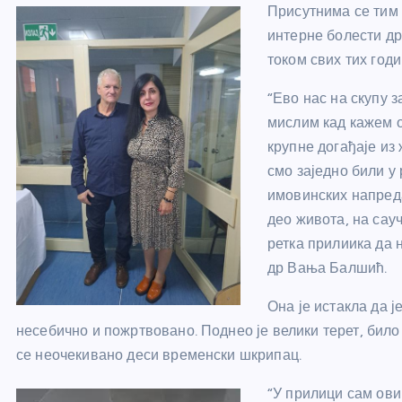
Присутнима се тим
интерне болести д
током свих тих год
“Ево нас на скупу з
мислим кад кажем 
крупне догађаје из
смо заједно били у
имовинских напреда
део живота, на сау
ретка прилиика да 
др Вања Балшић.
Она је истакла да 
несебично и пожртвовано. Поднео је велики терет, било
се неочекивано деси временски шкрипац.
“У прилици сам ови